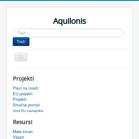
Aquilonis
Traži
...
Traži
Prikaz/Sakrivanje
navigacije
Naslovnica
Projekti
Upravljanje znanjem
Pisci na mreži
Obrazovanje
EU projekti
Projekti
Upravljanje projektima
Stručna pomoć
Ured EU zastupnika
Događaji
Resursi
Oaza
Male stvari
Sistemski alati
Vijesti