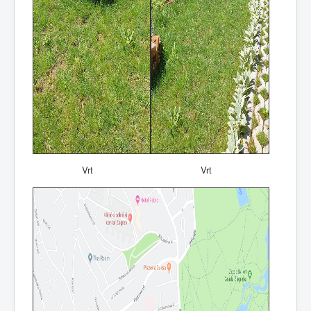
Vrt
Vrt