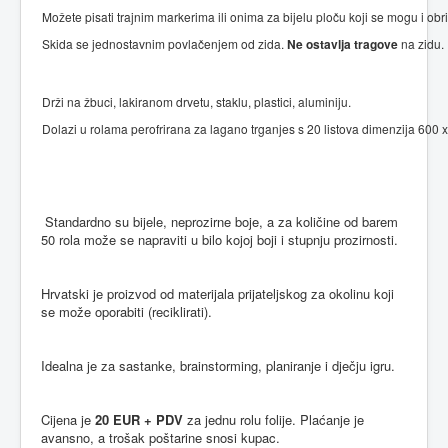
Možete pisati trajnim markerima ili onima za bijelu ploču koji se mogu i o
Skida se jednostavnim povlačenjem od zida.
Ne ostavlja tragove
na zidu.
Drži na žbuci, lakiranom drvetu, staklu, plastici, aluminiju.
Dolazi u rolama perofrirana za lagano trganjes s
20 listova dimenzija 600
Standardno su bijele, neprozirne boje, a za količine od barem
50 rola može se napraviti u bilo kojoj boji i stupnju prozirnosti.
Hrvatski je proizvod od materijala prijateljskog za okolinu koji
se može oporabiti (reciklirati).
Idealna je za sastanke, brainstorming, planiranje i dječju igru.
Cijena je
20 EUR + PDV
za jednu rolu folije. Plaćanje je
avansno, a trošak poštarine snosi kupac.