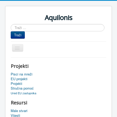
Aquilonis
Traži
...
Traži
Prikaz/Sakrivanje
navigacije
Naslovnica
Projekti
Upravljanje znanjem
Pisci na mreži
Obrazovanje
EU projekti
Projekti
Upravljanje projektima
Stručna pomoć
Ured EU zastupnika
Događaji
Resursi
Oaza
Male stvari
Sistemski alati
Vijesti