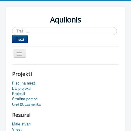
Aquilonis
Traži
...
Traži
Prikaz/Sakrivanje
navigacije
Naslovnica
Projekti
Upravljanje znanjem
Pisci na mreži
Obrazovanje
EU projekti
Projekti
Upravljanje projektima
Stručna pomoć
Ured EU zastupnika
Događaji
Resursi
Oaza
Male stvari
Sistemski alati
Vijesti