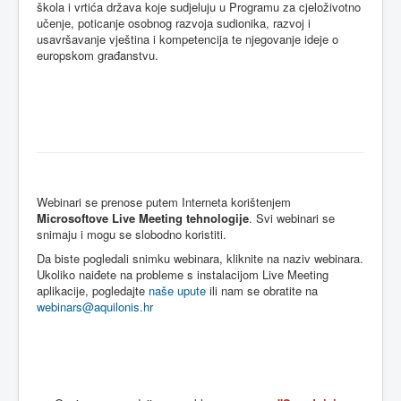
škola i
vrtića
država
koje
sudjeluju
u
Programu
za
cjeloživotno
učenje
,
poticanje
osobnog
razvoja
sudionika
,
razvoj
i
usavršavanje
vještina
i
kompetencija
te
njegovanje
ideje
o
europskom
građanstvu
.
Webinari
se
prenose
putem
Interneta
korištenjem
Microsoftove
Live Meeting
tehnologije
.
Svi
webinari
se
snimaju
i
mogu
se
slobodno
koristiti
.
Da
biste
pogledali snimku webinara, kliknite na naziv
webinara
.
Ukoliko
naiđete
na
probleme
s
instalacijom
Live Meeting
aplikacije
,
pogledajte
naše
upute
ili
nam
se
obratite
na
webinars@aquilonis.hr