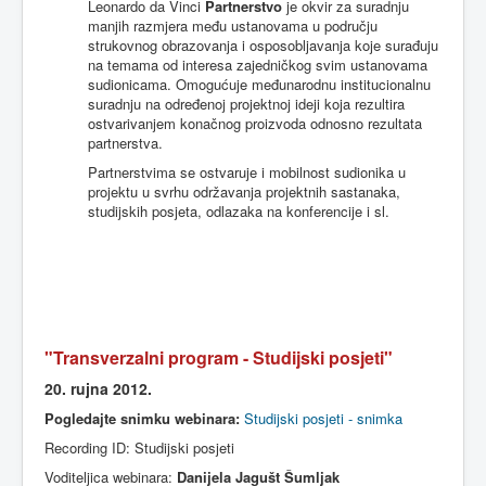
Leonardo
da
Vinci
Partnerstvo
je
okvir
za
suradnju
manjih
razmjera
među
ustanovama
u
području
strukovnog
obrazovanja
i
osposobljavanja
koje
surađuju
na
temama
od
interesa
zajedničkog
svim
ustanovama
sudionicama
.
Omogućuje
međunarodnu
institucionalnu
suradnju
na
određenoj
projektnoj
ideji
koja
rezultira
ostvarivanjem
konačnog
proizvoda
odnosno
rezultata
partnerstva
.
Partnerstvima
se
ostvaruje
i
mobilnost
sudionika
u
projektu
u
svrhu
održavanja
projektnih
sastanaka
,
studijskih
posjeta
,
odlazaka
na
konferencije
i
sl
.
"
Transverzalni
program -
Studijski
posjeti
"
20. rujna 2012.
Pogledajte snimku webinara:
Studijski posjeti - snimka
Recording ID: Studijski posjeti
Voditeljica webinara:
Danijela Jagušt Šumljak