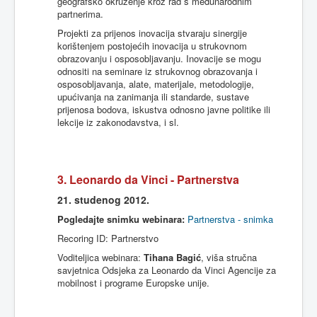
geografsko
okruženje
kroz
rad
s
međunarodnim
partnerima
.
Projekti
za
prijenos
inovacija
stvaraju
sinergije
korištenjem
postojećih
inovacija
u
strukovnom
obrazovanju
i
osposobljavanju
.
Inovacije
se
mogu
odnositi
na
seminare
iz
strukovnog
obrazovanja
i
osposobljavanja
,
alate
,
materijale
,
metodologije
,
upućivanja
na
zanimanja
ili
standarde
,
sustave
prijenosa
bodova
,
iskustva
odnosno
javne
politike
ili
lekcije
iz
zakonodavstva
, i
sl
.
3. Leonardo
da
Vinci -
Partnerstva
21.
studenog
2012.
Pogledajte snimku webinara:
Partnerstva - snimka
Recoring ID: Partnerstvo
Voditeljica webinara:
Tihana Bagić
, viša stručna
savjetnica Odsjeka za Leonardo da Vinci Agencije za
mobilnost i programe Europske unije.