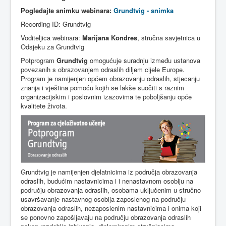
Pogledajte
snimku
webinara
:
Grundtvig - snimka
Recording ID: Grundtvig
Voditeljica webinara:
Marijana Kondres
, stručna savjetnica u
Odsjeku za Grundtvig
Potprogram
Grundtvig
omogućuje
suradnju
između
ustanova
povezanih
s
obrazovanjem
odraslih
diljem
cijele
Europe.
Program je
namijenjen
općem
obrazovanju
odraslih
,
stjecanju
znanja
i
vještina
pomoću
kojih
se
lakše
suočiti
s
raznim
organizacijskim
i
poslovnim
izazovima
te
poboljšanju
opće
kvalitete
života
.
Grundtvig
je
namijenjen
djelatnicima
iz
područja
obrazovanja
odraslih
,
budućim
nastavnicima
i i
nenastavnom
osoblju
na
području
obrazovanja
odraslih
,
osobama
uključenim
u
stručno
usavršavanje
nastavnog
osoblja
zaposlenog
na
području
obrazovanja
odraslih
,
nezaposlenim
nastavnicima
i
onima
koji
se
ponovno
zapošljavaju
na
području
obrazovanja
odraslih