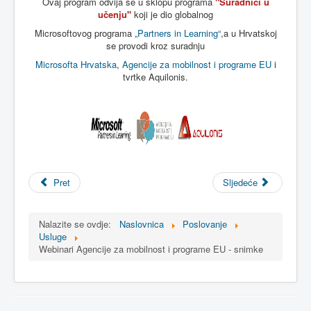
Ovaj
program
odvija
se u
sklopu
programa
"
Suradnici
u
učenju
"
koji
je
dio
globalnog
Microsoftovog
programa
„Partners in Learning“
,a u
Hrvatskoj
se
provodi
kroz
suradnju
Microsofta
Hrvatska
,
Agencije
za
mobilnost
i
programe
EU
i
tvrtke
Aquilonis
.
Pret
Sljedeće
Nalazite se ovdje:
Naslovnica
Poslovanje
Usluge
Webinari Agencije za mobilnost i programe EU - snimke