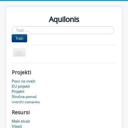
Aquilonis
Traži
...
Traži
Prikaz/Sakrivanje
navigacije
Naslovnica
Projekti
Upravljanje znanjem
Pisci na mreži
Obrazovanje
EU projekti
Projekti
Upravljanje projektima
Stručna pomoć
Ured EU zastupnika
Događaji
Resursi
Oaza
Male stvari
Sistemski alati
Vijesti