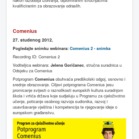
nakon
razdoblja
izbivanja
,
diplomiranim
stručnjacima
kvalificiranim
za
obrazovanje
odraslih
.
Comenius
27.
studenog
2012.
Pogledajte
snimku
webinara
:
Comenius 2 - snimka
Recording ID: Comenius 2
Voditeljica webinara:
Jelena Goričanec
, stručna suradnica u
Odsjeku za Comenius
Potprogram
Comenius
obuhvaća
predškolski
odgoj
,
osnovno
i
srednje
obrazovanje
.
Ciljevi
potprograma
Comenius
jesu
promicanje
svijesti
o
raznolikosti
europskih
kultura
suradnjom
škola i
vrtića
država
koje
sudjeluju
u
Programu
za
cjeloživotno
učenje
,
poticanje
osobnog
razvoja
sudionika
,
razvoj
i
usavršavanje
vještina
i
kompetencija
te
njegovanje
ideje
o
europskom
građanstvu
.