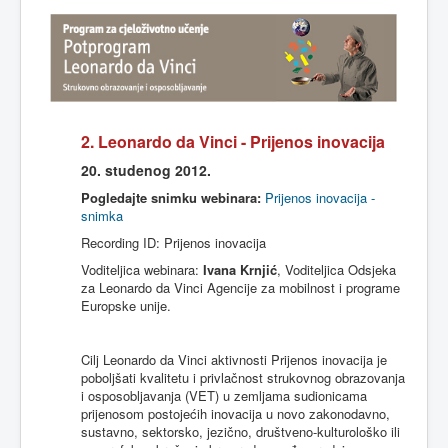
2. Leonardo
da
Vinci -
Prijenos
inovacija
20.
studenog
2012.
Pogledajte snimku webinara:
Prijenos inovacija -
snimka
Recording ID: Prijenos inovacija
Voditeljica webinara:
Ivana Krnjić
, Voditeljica Odsjeka
za Leonardo da Vinci Agencije za mobilnost i programe
Europske unije.
Cilj
Leonardo
da
Vinci
aktivnosti
Prijenos
inovacija
je
poboljšati
kvalitetu
i
privlačnost
strukovnog
obrazovanja
i
osposobljavanja
(VET) u
zemljama
sudionicama
prijenosom
postojećih
inovacija
u novo
zakonodavno
,
sustavno
,
sektorsko
,
jezično
,
društveno-kulturološko
ili