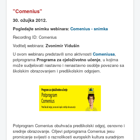
"
Comenius
"
30. ožujka 2012.
Pogledajte
snimku
webinara
:
Comenius - snimka
Recording ID:
Comenius
Voditelj webinara:
Zvonimir Vidušin
U
ovom
webinaru
predstavili
smo
aktivnosti
Comeniusa
,
potprograma
Programa
za
cjeloživotno
učenje
, u
kojima
može
sudjelovati
nastavno
i
nenastavno
osoblje
povezano
sa
školskim
obrazovanjem
i
predškolskim
odgojem
.
Potprogram
Comenius
obuhvaća
predškolski
odgoj
,
osnovno
i
srednje
obrazovanje
.
Ciljevi
potprograma
Comenius
jesu
promicanje
svijesti
o
raznolikosti
europskih
kultura
suradnjom