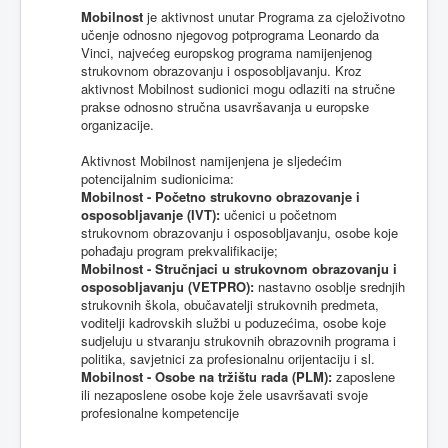
Mobilnost
je
aktivnost
unutar
Programa
za
cjeloživotno
učenje
odnosno
njegovog
potprograma
Leonardo
da
Vinci,
najvećeg
europskog
programa
namijenjenog
strukovnom
obrazovanju
i
osposobljavanju
.
Kroz
aktivnost
Mobilnost
sudionici
mogu
odlaziti
na
stručne
prakse
odnosno
stručna
usavršavanja
u
europske
organizacije
.
Aktivnost
Mobilnost
namijenjena
je
sljedećim
potencijalnim
sudionicima
:
Mobilnost
-
Početno
strukovno
obrazovanje
i
osposobljavanje
(
IVT
):
učenici
u
početnom
strukovnom
obrazovanju
i
osposobljavanju
,
osobe
koje
pohađaju
program
prekvalifikacije
;
Mobilnost
-
Stručnjaci
u
strukovnom
obrazovanju
i
osposobljavanju
(
VETPRO
):
nastavno
osoblje
srednjih
strukovnih
škola,
obučavatelji
strukovnih
predmeta
,
voditelji
kadrovskih
službi
u
poduzećima
,
osobe
koje
sudjeluju
u
stvaranju
strukovnih
obrazovnih
programa
i
politika
,
savjetnici
za
profesionalnu
orijentaciju
i
sl
.
Mobilnost
-
Osobe
na
tržištu
rada
(
PLM
):
zaposlene
ili
nezaposlene
osobe
koje
žele
usavršavati
svoje
profesionalne
kompetencije