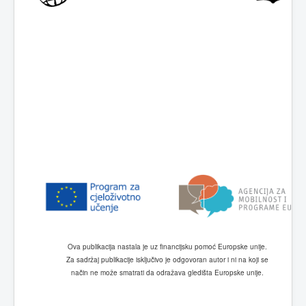
Ova
publikacija
nastala
je
uz
financijsku
pomoć
Europske
unije
.
Za
sadržaj
publikacije
isključivo
je
odgovoran
autor
i
ni
na
koji
se
način
ne
može
smatrati da odražava gledišta
Europske
unije
.