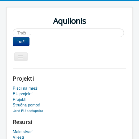
Aquilonis
Traži
...
Traži
Prikaz/Sakrivanje
navigacije
Naslovnica
Projekti
Upravljanje znanjem
Pisci na mreži
Obrazovanje
EU projekti
Projekti
Upravljanje projektima
Stručna pomoć
Ured EU zastupnika
Događaji
Resursi
Oaza
Male stvari
Sistemski alati
Vijesti