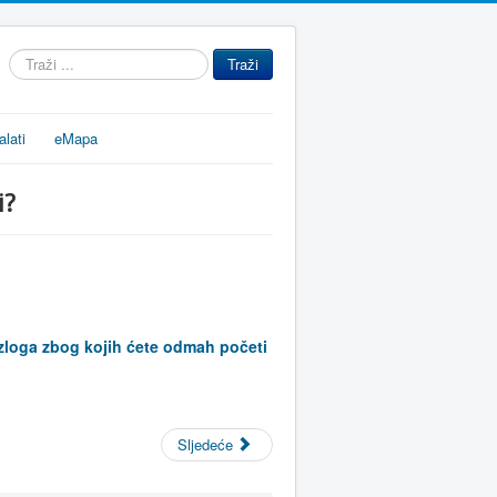
Traži
Traži
...
alati
eMapa
i?
azloga zbog kojih ćete odmah početi
Sljedeće