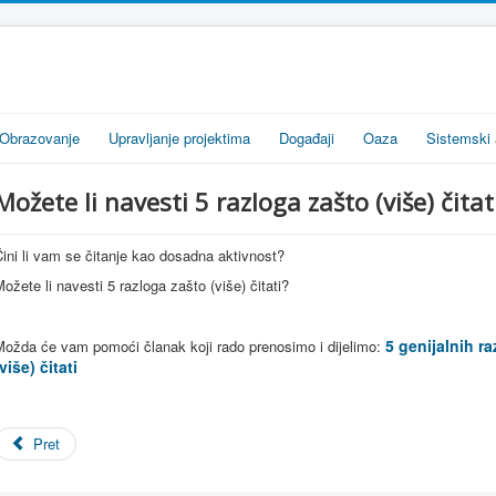
Obrazovanje
Upravljanje projektima
Događaji
Oaza
Sistemski 
Možete li navesti 5 razloga zašto (više) čitat
ini li vam se čitanje kao dosadna aktivnost?
ožete li navesti 5 razloga zašto (više) čitati?
5 genijalnih r
Možda će vam pomoći članak koji rado prenosimo i dijelimo:
više) čitati
Pret