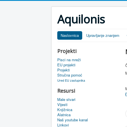
Aquilonis
Naslovnica
Upravljanje znanjem
Projekti
Pisci na mreži
EU projekti
Č
Projekti
M
Stručna pomoć
Ured EU zastupnika
Resursi
(
Male stvari
Vijesti
Knjižnica
Alatnica
Naš youtube kanal
Linkovi