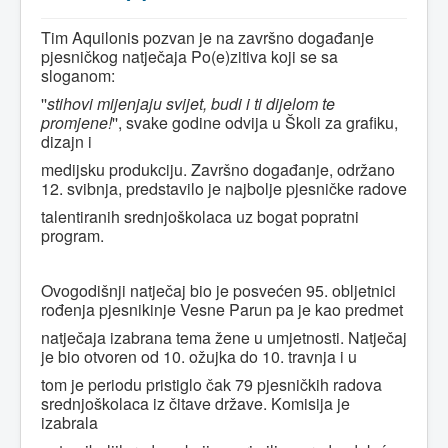
Tim Aquilonis pozvan je na završno događanje
pjesničkog natječaja Po(e)zitiva koji se
sa
sloganom:
''
stihovi mijenjaju svijet, budi i ti dijelom te
promjene!
'',
svake godine odvija
u Školi za grafiku,
dizajn i
medijsku produkciju
. Završno događanje, održano
12. svibnja, predstavilo je najbolje pjesničke radove
talentiranih srednjoškolaca uz bogat popratni
program.
Ovogodišnji natječaj bio je posvećen 95. obljetnici
rođenja pjesnikinje Vesne Parun pa je kao predmet
natječaja izabrana tema žene u umjetnosti. Natječaj
je bio otvoren od 10. ožujka do 10. travnja i u
tom je
periodu pristiglo čak 79 pjesničkih radova
srednjoškolaca iz čitave države. Komisija je
izabrala