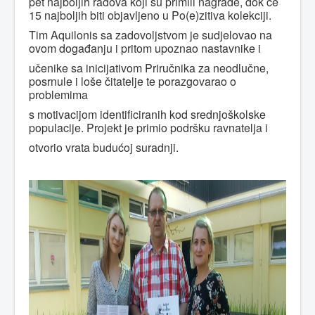
pet
najboljih radova koji su primili nagrade, dok će
15 najboljih biti objavljeno u Po(e)zitiva kolekciji.
Tim Aquilonis sa zadovoljstvom je sudjelovao na
ovom događanju i pritom upoznao nastavnike i
učenike
sa inicijativom Priručnika za neodlučne,
posrnule i loše čitatelje te porazgovarao o
problemima
s
motivacijom identificiranih kod srednjoškolske
populacije. Projekt je primio podršku ravnatelja i
otvorio
vrata budućoj suradnji.