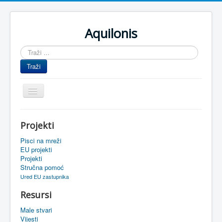
Aquilonis
Traži
...
Traži
Prikaz/Sakrivanje
navigacije
Naslovnica
Projekti
Upravljanje znanjem
Pisci na mreži
Obrazovanje
EU projekti
Projekti
Upravljanje projektima
Stručna pomoć
Ured EU zastupnika
Događaji
Resursi
Oaza
Male stvari
Sistemski alati
Vijesti