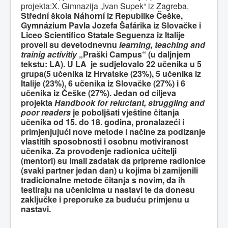
projekta:X. Gimnazija „Ivan Supek“ iz Zagreba,
Střední škola Náhorní iz Republike Češke,
Gymnázium Pavla Jozefa Šafárika iz Slovačke i
Liceo Scientifico Statale Seguenza iz Italije
proveli su devetodnevnu
learning, teaching and
trainig activitiy
„Praški Campus“ (u daljnjem
tekstu: LA). U LA je sudjelovalo 22 učenika u 5
grupa(5 učenika iz Hrvatske (23%), 5 učenika iz
Italije (23%), 6 učenika iz Slovačke (27%) i 6
učenika iz Češke (27%). Jedan od ciljeva
projekta
Handbook for reluctant, struggling and
poor readers
je poboljšati vještine čitanja
učenika od 15. do 18. godina, pronalazeći i
primjenjujući nove metode i načine za podizanje
vlastitih sposobnosti i osobnu motiviranost
učenika. Za provođenje radionica učitelji
(mentori) su imali zadatak da pripreme radionice
(svaki partner jedan dan) u kojima bi zamijenili
tradicionalne metode čitanja s novim, da ih
testiraju na učenicima u nastavi te da donesu
zaključke i preporuke za buduću primjenu u
nastavi.