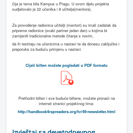
čija je tema bila Kampus u Pragu. U ovom djelu projekta
sudjelovalo je 22 učenika i 8 učitelja(mentora).
Za provođenje radionica učitelji (mentori) su imali zadatak da
pripreme radionice (svaki partner jedan dan) u kojima bi
zamijenili tradicionalne metode čitanja s novim,
da ih testiraju na učenicima u nastavi te da donesu zaključke i
preporuke za buduću primjenu u nastavi.
Cijeli bilten možete pogledati u PDF formatu
Prethodni bilten i sve buduće biltene, možete pronaći na
internet stranici projektnog tima:
http://handbook4rspreaders.org/hr/49-newsletter.html
Izvještaj sa devetodnevnog