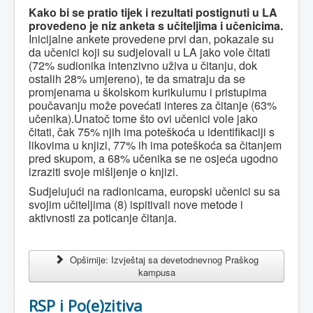
Kako bi se pratio tijek i rezultati postignuti u LA
provedeno je niz anketa s učiteljima i učenicima.
Inicijalne ankete provedene prvi dan, pokazale su
da učenici koji su sudjelovali u LA jako vole čitati
(72% sudionika intenzivno uživa u čitanju, dok
ostalih 28% umjereno), te da smatraju da se
promjenama u školskom kurikulumu i pristupima
poučavanju može povećati interes za čitanje (63%
učenika).Unatoč tome što ovi učenici vole jako
čitati, čak 75% njih ima poteškoća u identifikaciji s
likovima u knjizi, 77% ih ima poteškoća sa čitanjem
pred skupom, a 68% učenika se ne osjeća ugodno
izraziti svoje mišljenje o knjizi.
Sudjelujući na radionicama, europski učenici su sa
svojim učiteljima (8) ispitivali nove metode i
aktivnosti za poticanje čitanja.
Opširnije: Izvještaj sa devetodnevnog Praškog
kampusa
RSP i Po(e)zitiva