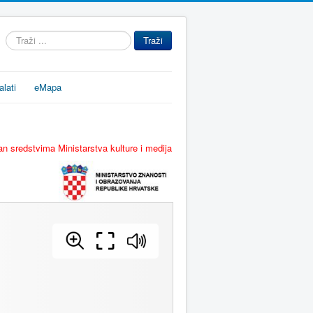
Traži
Traži
...
alati
eMapa
n sredstvima Ministarstva kulture i medija