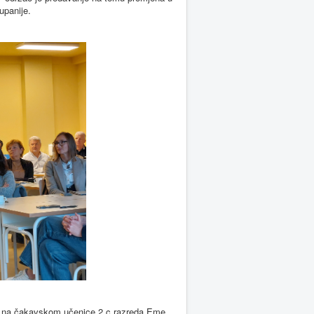
upanije.
 na čakavskom učenice 2.c razreda Eme