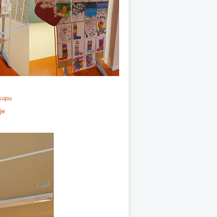
kupu
je