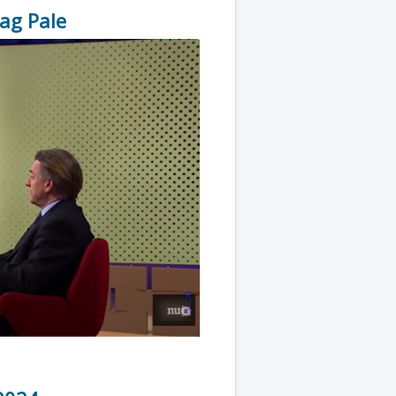
rag Pale