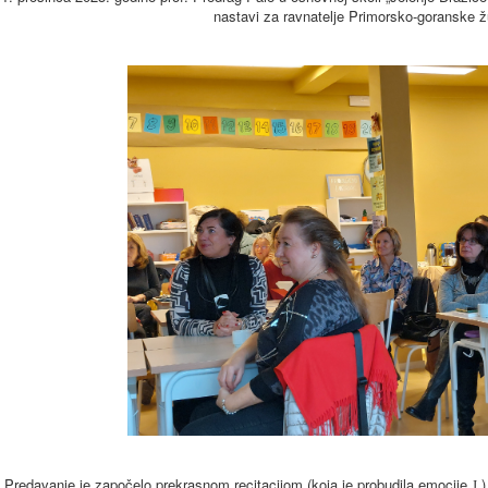
nastavi za ravnatelje Primorsko-goranske ž
Predavanje je započelo prekrasnom recitacijom (koja je probudila emocije
)
J