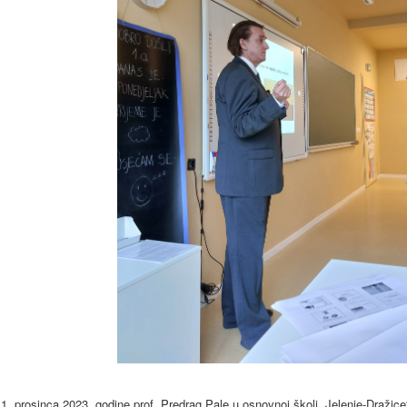
1. prosinca 2023. godine prof. Predrag Pale u osnovnoj školi „Jelenje-Dražic