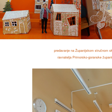
predavanje na Županijskom stručnom s
ravnatelja Primorsko-goranske župani