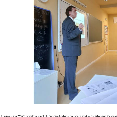
1. prosinca 2023. godine prof. Predrag Pale u osnovnoj školi „Jelenje-Dražic