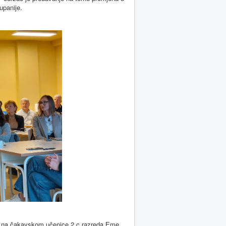
upanije.
 na čakavskom učenice 2.c razreda Eme