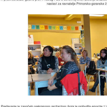
nastavi za ravnatelje Primorsko-goranske ž
Predavanje je započelo prekrasnom recitacijom (koja je probudila emocije
)
J