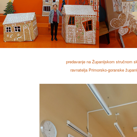
predavanje na Županijskom stručnom s
ravnatelja Primorsko-goranske župani