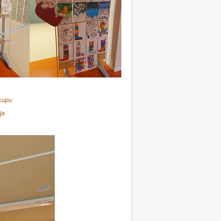
kupu
je