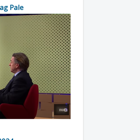
rag Pale