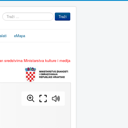
Traži
Traži
...
alati
eMapa
n sredstvima Ministarstva kulture i medija