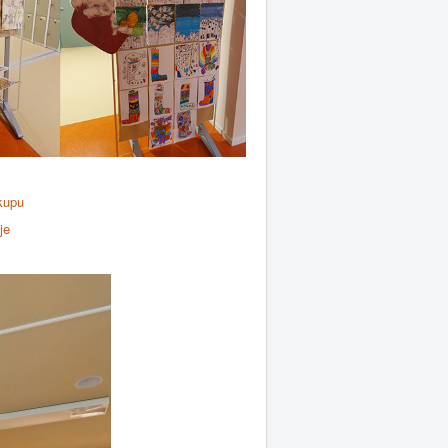
kupu
je