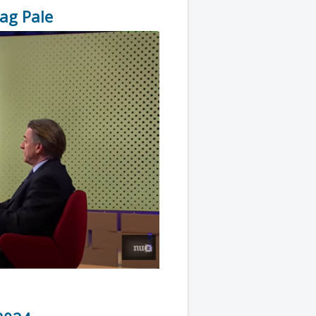
rag Pale