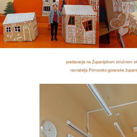
predavanje na Županijskom stručnom s
ravnatelja Primorsko-goranske župani