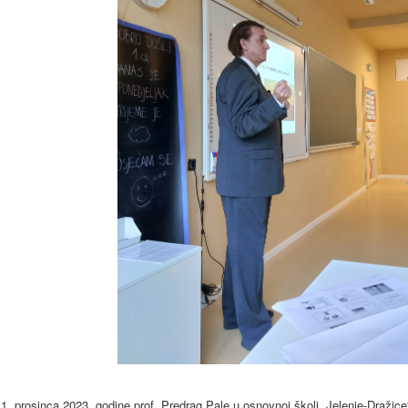
1. prosinca 2023. godine prof. Predrag Pale u osnovnoj školi „Jelenje-Dražic