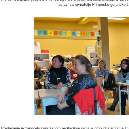
nastavi za ravnatelje Primorsko-goranske ž
Predavanje je započelo prekrasnom recitacijom (koja je probudila emocije
)
J