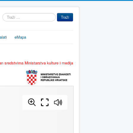
Traži
Traži
...
alati
eMapa
n sredstvima Ministarstva kulture i medija