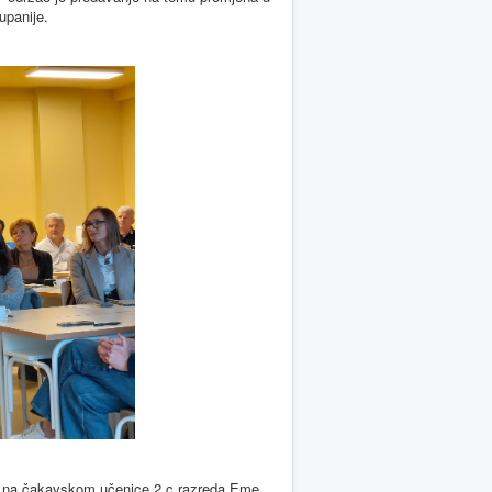
upanije.
 na čakavskom učenice 2.c razreda Eme