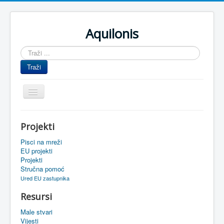
Aquilonis
Traži
...
Traži
Prikaz/Sakrivanje
navigacije
Naslovnica
Projekti
Upravljanje znanjem
Pisci na mreži
Obrazovanje
EU projekti
Projekti
Upravljanje projektima
Stručna pomoć
Ured EU zastupnika
Događaji
Resursi
Oaza
Male stvari
Sistemski alati
Vijesti