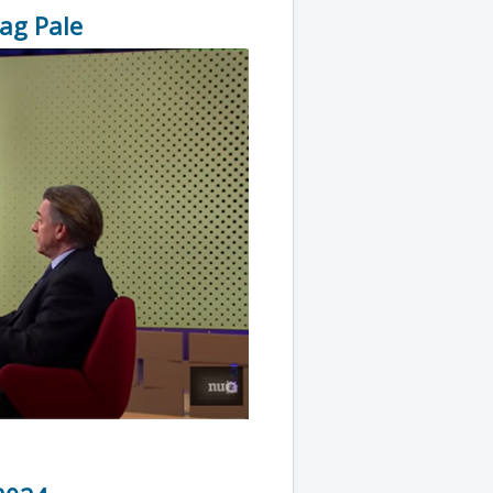
rag Pale