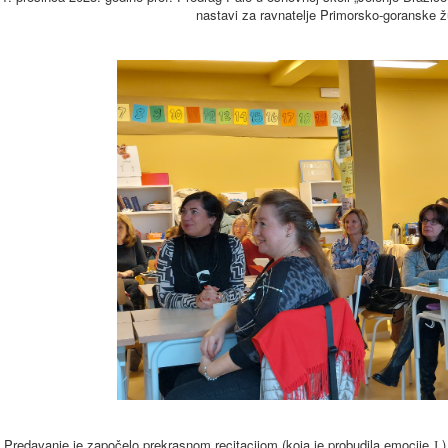
nastavi za ravnatelje Primorsko-goranske ž
Predavanje je započelo prekrasnom recitacijom (koja je probudila emocije
)
J