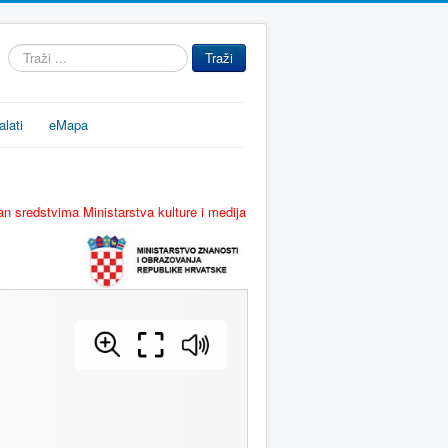
Traži
Traži
...
alati
eMapa
n sredstvima Ministarstva kulture i medija