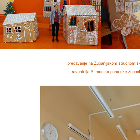
predavanje na Županijskom stručnom s
ravnatelja Primorsko-goranske župani