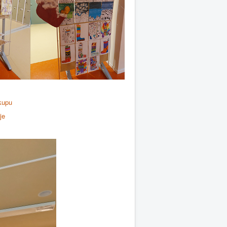
kupu
je