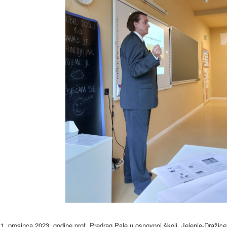
1. prosinca 2023. godine prof. Predrag Pale u osnovnoj školi „Jelenje-Dražic