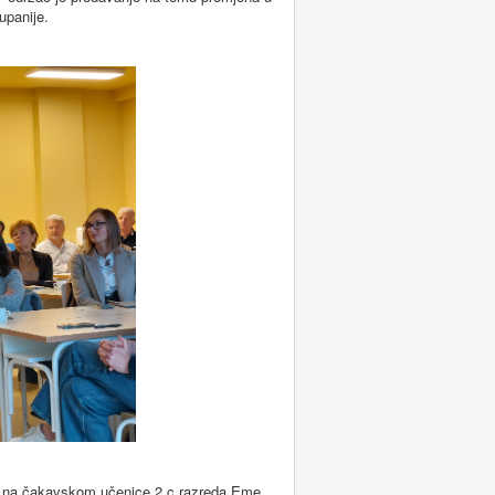
upanije.
 na čakavskom učenice 2.c razreda Eme