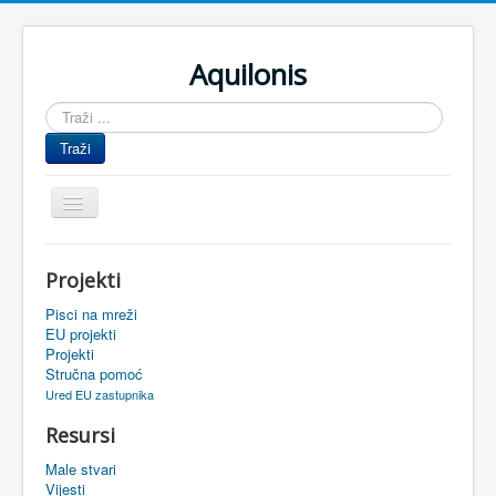
Aquilonis
Traži
...
Traži
Prikaz/Sakrivanje
navigacije
Naslovnica
Projekti
Upravljanje znanjem
Pisci na mreži
Obrazovanje
EU projekti
Projekti
Upravljanje projektima
Stručna pomoć
Ured EU zastupnika
Događaji
Resursi
Oaza
Male stvari
Sistemski alati
Vijesti