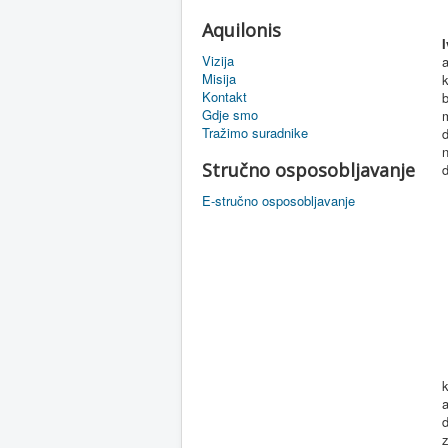
Aquilonis
Vizija
a
Misija
k
Kontakt
b
Gdje smo
Tražimo suradnike
n
Stručno osposobljavanje
d
E-stručno osposobljavanje
a
z