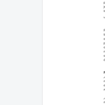
p
i
f
P
o
o
ć
„
r
d
r
„
m