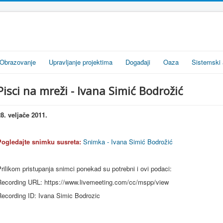
Obrazovanje
Upravljanje projektima
Događaji
Oaza
Sistemski 
Pisci na mreži - Ivana Simić Bodrožić
28.
veljače
2011.
Pogledajte snimku susreta:
Snimka - Ivana Simić Bodrožić
rilikom
pristupanja
snimci
ponekad
su
potrebni
i
ovi
podaci
:
ecording URL: https://
www.livemeeting.com
/cc/
mspp
/view
Recording ID:
Ivana
Simic
Bodrozic