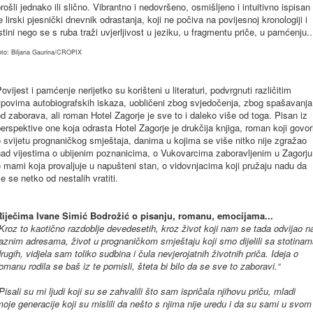
rošli
jednako
ili
slično
.
Vibrantno
i
nedovršeno
,
osmišljeno
i
intuitivno
ispisan
je
lirski
pjesnički
dnevnik
odrastanja
,
koji
ne
počiva
na
povijesnoj
kronologiji
i
stini
nego
se s
ruba
traži
uvjerljivost
u
jeziku
, u
fragmentu
priče
, u
pamćenju
..
oto
:
Biljana
Gaurina
/
CROPIX
ovijest
i
pamćenje
nerijetko
su
korišteni
u
literaturi
,
podvrgnuti
različitim
tipovima
autobiografskih
iskaza
,
uobličeni
zbog
svjedočenja
,
zbog
spašavanja
od
zaborava
,
ali
roman Hotel
Zagorje
je
sve
to i
daleko
više
od
toga.
Pisan
iz
perspektive
one
koja
odrasta
Hotel
Zagorje
je
drukčija
knjiga
, roman koji govor
 svijetu prognaničkog smještaja, danima u kojima se više nitko nije zgražao
nad vijestima o ubijenim poznanicima, o Vukovarcima zaboravljenim u Zagorju
 mami koja provaljuje u napušteni stan, o vidovnjacima koji pružaju nadu da
e se netko od nestalih vratiti.
Riječima Ivane Simić Bodrožić o pisanju, romanu, emocijama...
Kroz to kaotično razdoblje devedesetih, kroz život koji nam se tada odvijao n
aznim adresama, život u prognaničkom smještaju koji smo dijelili sa stotina
rugih, vidjela sam toliko sudbina i čula nevjerojatnih životnih priča. Ideja o
omanu rodila se baš iz te pomisli, šteta bi bilo da se sve to zaboravi.“
Pisali su mi ljudi koji su se zahvalili što sam ispričala njihovu priču, mladi
oje generacije koji su mislili da nešto s njima nije uredu i da su sami u svom