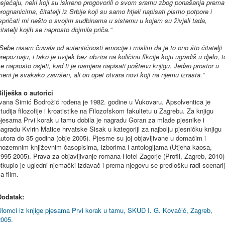
sjećaju, neki koji su iskreno progovorili o svom sramu zbog ponašanja prema
rognanicima, čitatelji iz Srbije koji su samo htjeli napisati pismo potpore i
spričati mi nešto o svojim sudbinama u sistemu u kojem su živjeli tada,
itatelji kojih se naprosto dojmila priča.“
Sebe nisam čuvala od autentičnosti emocije i mislim da je to ono što čitatelji
repoznaju, i tako je uvijek bez obzira na količinu fikcije koju ugradiš u djelo, t
e naprosto osjeti, kad ti je namjera napisati poštenu knjigu. Jedan prostor u
eni je svakako završen, ali on opet otvara novi koji na njemu izrasta.“
ilješka o autorici
vana Simić Bodrožić rođena je 1982. godine u Vukovaru. Apsolventica je
tudija filozofije i kroatistike na Filozofskom fakultetu u Zagrebu. Za knjigu
jesama Prvi korak u tamu dobila je nagradu Goran za mlade pjesnike i
agradu Kvirin Matice hrvatske Sisak u kategoriji za najbolju pjesničku knjigu
utora do 35 godina (obje 2005). Pjesme su joj objavljivane u domaćim i
inozemnim književnim časopisima, izborima i antologijama (Utjeha kaosa,
995-2005). Prava za objavljivanje romana Hotel Zagorje (Profil, Zagreb, 2010)
tkupio je ugledni njemački izdavač i prema njegovu se predlošku radi scenarij
a film.
Dodatak:
Ulomci iz knjige pjesama Prvi korak u tamu, SKUD I. G. Kovačić, Zagreb,
2005.