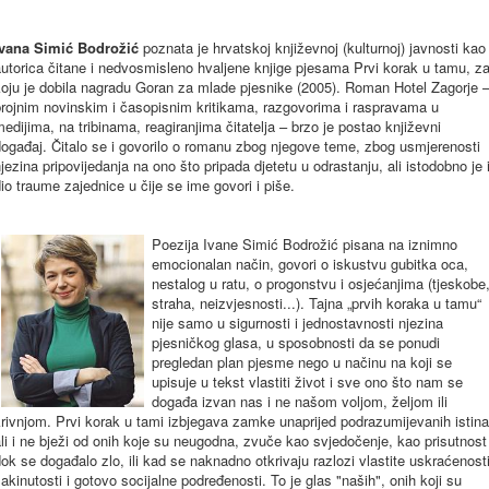
Ivana
Simić
Bodrožić
poznata
je
hrvatskoj
književnoj
(
kulturnoj
)
javnosti
kao
utorica
čitane
i
nedvosmisleno
hvaljene
knjige
pjesama
Prvi
korak
u
tamu
,
z
oju
je
dobila
nagradu
Goran
za
mlade
pjesnike
(2005). Roman Hotel
Zagorje
rojnim
novinskim
i
časopisnim
kritikama
,
razgovorima
i
raspravama
u
medijima
,
na
tribinama
,
reagiranjima
čitatelja
–
brzo
je
postao
književni
događaj
.
Čitalo
se i
govorilo
o
romanu
zbog
njegove
teme
,
zbog
usmjerenosti
jezina
pripovijedanja
na
ono
što
pripada
djetetu
u
odrastanju
,
ali
istodobno
je 
io
traume
zajednice
u
čije
se
ime
govori
i piše.
Poezija
Ivane
Simić
Bodrožić
pisana
na
iznimno
emocionalan
način
,
govori
o
iskustvu
gubitka
oca
,
nestalog
u
ratu
, o
progonstvu
i
osjećanjima
(
tjeskobe
straha
,
neizvjesnosti
...).
Tajna
„prvih
koraka
u
tamu“
nije
samo
u
sigurnosti
i
jednostavnosti
njezina
pjesničkog
glasa
, u
sposobnosti
da
se
ponudi
pregledan
plan
pjesme
nego
u
načinu
na
koji
se
upisuje
u
tekst
vlastiti
život
i
sve
ono
što
nam
se
događa
izvan
nas
i ne
našom
voljom
,
željom
ili
krivnjom
.
Prvi
korak
u
tami
izbjegava
zamke
unaprijed
podrazumijevanih
istina
li
i ne
bježi
od
onih
koje
su
neugodna
,
zvuče
kao
svjedočenje
,
kao
prisutnost
dok
se
događalo
zlo
,
ili
kad
se
naknadno
otkrivaju
razlozi
vlastite
uskraćenost
akinutosti
i
gotovo
socijalne
podređenosti
. To je
glas
"
naših
",
onih
koji
su