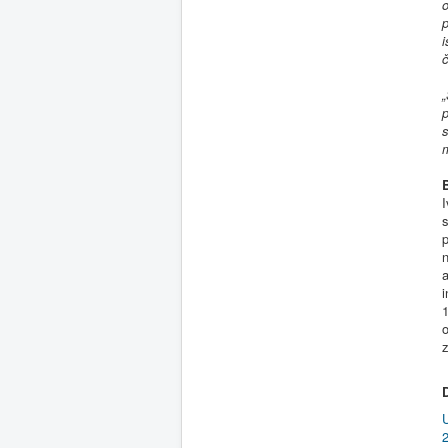
o
p
i
č
„
p
s
m
B
I
s
p
n
a
1
o
z