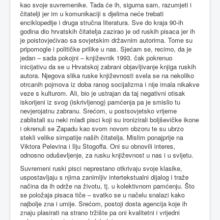
kao svoje suvremenike. Tada će ih, sigurna sam, razumjeti i
čitatelji jer im u komunikaciji s djelima neće trebati
enciklopedije i druga stručna literatura. Sve do kraja 90-ih
godina dio hrvatskih čitatelja zazirao je od ruskih pisaca jer ih
je poistovjećivao sa sovjetskim državnim autorima. Tome su
pripomogle i političke prilike u nas. Sjećam se, recimo, da je
jedan – sada pokojni – književnik 1993. čak pokrenuo
inicijativu da se u Hrvatskoj zabrani objavljivanje knjiga ruskih
autora. Njegova slika ruske književnosti svela se na nekoliko
otrcanih pojmova iz doba ranog socijalizma i nije imala nikakve
veze s kulturom. Ali, bio je ustrajan da taj negativni otisak
iskorijeni iz svog (iskrivljenog) pamćenja pa je smislio tu
nevjerojatnu zabranu. Srećom, u postsovjetsko vrijeme
zablistali su neki mladi pisci koji su ironizirali boljševičke ikone
i okrenuli se Zapadu kao svom novom obzoru te su ubrzo
stekli velike simpatije naših čitatelja. Mislim ponajprije na
Viktora Pelevina i Ilju Stogoffa. Oni su obnovili interes,
odnosno oduševljenje, za rusku književnost u nas i u svijetu.
Suvremeni ruski pisci neprestano otkrivaju svoje klasike,
uspostavljaju s njima zanimljiv intertekstualni dijalog i traže
načina da ih održe na životu, tj. u kolektivnom pamćenju. Što
se položaja pisaca tiče – svatko se u načelu snalazi kako
najbolje zna i umije. Srećom, postoji dosta agencija koje ih
znaju plasirati na strano tržište pa oni kvalitetni i vrijedni