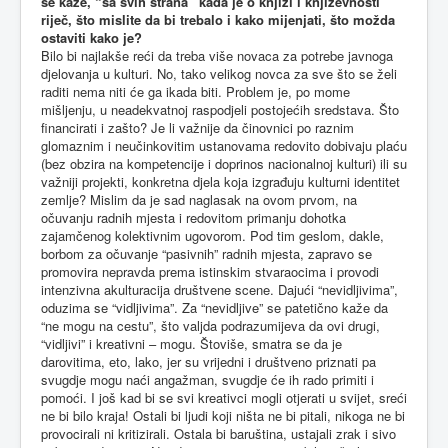
se kaže, “sa svih strana” kada je o knjizi i književnosti
riječ, što mislite da bi trebalo i kako mijenjati, što možda
ostaviti kako je?
Bilo bi najlakše reći da treba više novaca za potrebe javnoga
djelovanja u kulturi. No, tako velikog novca za sve što se želi
raditi nema niti će ga ikada biti. Problem je, po mome
mišljenju, u neadekvatnoj raspodjeli postojećih sredstava. Što
financirati i zašto? Je li važnije da činovnici po raznim
glomaznim i neučinkovitim ustanovama redovito dobivaju plaću
(bez obzira na kompetencije i doprinos nacionalnoj kulturi) ili su
važniji projekti, konkretna djela koja izgrađuju kulturni identitet
zemlje? Mislim da je sad naglasak na ovom prvom, na
očuvanju radnih mjesta i redovitom primanju dohotka
zajamčenog kolektivnim ugovorom. Pod tim geslom, dakle,
borbom za očuvanje “pasivnih” radnih mjesta, zapravo se
promovira nepravda prema istinskim stvaraocima i provodi
intenzivna akulturacija društvene scene. Dajući “nevidljivima”,
oduzima se “vidljivima”. Za “nevidljive” se patetično kaže da
“ne mogu na cestu”, što valjda podrazumijeva da ovi drugi,
“vidljivi” i kreativni – mogu. Štoviše, smatra se da je
darovitima, eto, lako, jer su vrijedni i društveno priznati pa
svugdje mogu naći angažman, svugdje će ih rado primiti i
pomoći. I još kad bi se svi kreativci mogli otjerati u svijet, sreći
ne bi bilo kraja! Ostali bi ljudi koji ništa ne bi pitali, nikoga ne bi
provocirali ni kritizirali. Ostala bi baruština, ustajali zrak i sivo