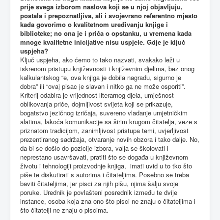
prije svega izborom naslova koji se u njoj objavljuju,
postala i prepoznatljiva, ali i svojevrsno referentno mjesto
kada govorimo o kvalitetnom uređivanju knjige i
biblioteke; no ona je i priča o opstanku, u vremena kada
mnoge kvalitetne inicijative nisu uspjele. Gdje je ključ
uspjeha?
Ključ uspjeha, ako ćemo to tako nazvati, svakako leži u
iskrenom pristupu književnosti i književnim djelima, bez onog
kalkulantskog “e, ova knjiga je dobila nagradu, sigurno je
dobra” ili “ovaj pisac je slavan i nitko ga ne može osporiti”.
Kriterij odabira je vrijednost literarnog djela, umješnost
oblikovanja priče, dojmljivost svijeta koji se prikazuje,
bogatstvo jezičnog izričaja, suvereno vladanje umjetničkim
alatima, lakoća komunikacije sa širim krugom čitatelja, veze s
priznatom tradicijom, zanimljivost pristupa temi, uvjerljivost
prezentiranog sadržaja, otvaranje novih obzora i tako dalje. No,
da bi se došlo do pozicije izbora, valja se školovati i
neprestano usavršavati, pratiti što se događa u književnom
životu i tehnologiji proizvodnje knjiga, imati uvid u to tko što
piše te diskutirati s autorima i čitateljima. Posebno se treba
baviti čitateljima, jer pisci za njih pišu, njima šalju svoje
poruke. Urednik je povlašteni posrednik između te dvije
instance, osoba koja zna ono što pisci ne znaju o čitateljima i
što čitatelji ne znaju o piscima.