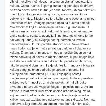
bih još nekoliko riječi dodati na temu upletanja/neupletanja u
kulturu. Često, naime, čujem glasove koji poručuju da država
ne treba davati novac kulturi jer onda, tobože, stvara nekritičnu
masu korisnika proračunskog novca, masu zahvalnih za
dobivene mrvice. Nigdje u svijetu kultura nije bačena na milost
i nemilost tržišta. Svugdje postoje nekakvi sustavi pomoći
“proizvodima” koji su namijenjeni užem krugu korisnika. U
nekim zemljama se to radi preko ministarstva, u nekima pak
preko savjeta, centara, agencija ili instituta (ovisi kako je tko
nazvao taj kanal), ali svugdje postoji potreba za javnim
financiranjem kulturnih potreba stanovništva. Neke države
imaju i vrlo razvijene mreže privatnog darivanja i ulaganja u
kulturu. Znam za, primjerice, mnoge američke časopise koji
izlaze zahvaljujući novcu iz raznih fondova, ili pak knjige koje
su tiskane sredstvima raznih državnih i paradržavnih izvora,
iako je engleski dominantni svjetski jezik. Francuska briga za
kulturu svog jezičnog područja je upravo primjerna. Na
ruskojezičnim prostorima (u Rusiji i dijaspori) postoji
osviještena privatna inicijativa o pomaganju kulture, posebno
književnosti, i mnogi su značajni projekti afirmirali ruske
stvaraoce upravo zahvaljujući bogatim pojedincima iz svijeta
biznisa. Obrazovani Rusi tradicionalno drže do svog jezika i
književnosti i radije će dati novac za objavljivanje vrijedne
knjige nego za uzdržavanje nekakve instant zvijezde. No, ima i
dobrotvora koji odmažu umjetnosti time što nekritički ulažu