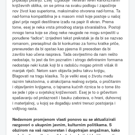
književnih oblika, on se prima na svaku podlogu i započinje
nov život kao superiorna, maksimalno otvorena nad-forma. Ta
nad-forma kompatibilna je s masom misli koje postoje u našoj
glavi prije negoli destilirane izađu na papir ili ekran. Prema
tome, esej je neka vrsta prirodnog stanja stvaralaštva. Postoji
mnogo tema koje se zbog neke neugode ne mogu smjestiti u
ponuđene “ladice”: iznjedreni tekst prekratak je da bi se nazvao
romanom, prerasplinut da bi konkurirao za formu kratke priče,
preneuredan da bi opstao kao pjesma ili preosoban da bi
završio kao učena rasprava. Tada osvijestimo da nam nešto
nedostaje, to jest da tim poznatim i strogo definiranim formama
nedostaje neki kutak koji bi s radošću mogao primiti višak ili
manjak riječi. Netom sam objavila jednu takvu knjigu,
Blagovati na tragu klasika. To je veliki esej o životu među
raznim tekstovima, o atrakcijama realnog svijeta, o pročitanim
i objavljenim knjigama, o tajnama kućnih riznica te o tome što
se jede i pije u svjetskoj književnosti. Esej je to o grčevitom
spašavanju od prolaznosti i bauku zaborava, o hrani, duhovnoj
i materijalnoj, u kojoj se događaju sretni trenuci postojanja i
vidljivog rasta.
Nedavnom promjenom vlasti ponovo su se aktualizirali
razgovori o ukupnim javnim, kulturnim politikama. S
obzirom na vaš raznovrstan i dugotrajan angažman, kako