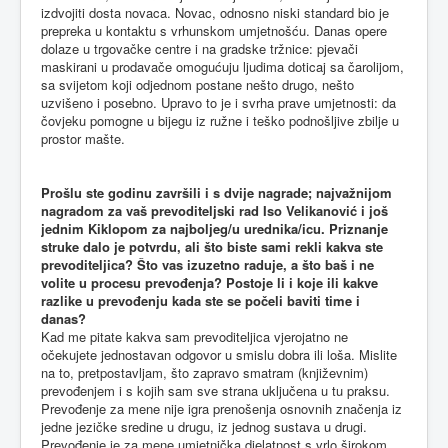
izdvojiti dosta novaca. Novac, odnosno niski standard bio je
prepreka u kontaktu s vrhunskom umjetnošću. Danas opere
dolaze u trgovačke centre i na gradske tržnice: pjevači
maskirani u prodavače omogućuju ljudima doticaj sa čarolijom,
sa svijetom koji odjednom postane nešto drugo, nešto
uzvišeno i posebno. Upravo to je i svrha prave umjetnosti: da
čovjeku pomogne u bijegu iz ružne i teško podnošljive zbilje u
prostor mašte.
Prošlu
ste godinu završili i s dvije nagrade; najvažnijom
nagradom za vaš prevoditeljski rad Iso Velikanović i još
jednim Kiklopom za najboljeg/u urednika/icu. Priznanje
struke dalo je potvrdu, ali što biste sami rekli kakva ste
prevoditeljica? Što vas izuzetno raduje, a što baš i ne
volite u procesu prevođenja? Postoje li i koje ili kakve
razlike u prevođenju kada ste se počeli baviti time i
danas?
Kad me pitate kakva sam prevoditeljica vjerojatno ne
očekujete jednostavan odgovor u smislu dobra ili loša. Mislite
na to, pretpostavljam, što zapravo smatram (književnim)
prevođenjem i s kojih sam sve strana uključena u tu praksu.
Prevođenje za mene nije igra prenošenja osnovnih značenja iz
jedne jezičke sredine u drugu, iz jednog sustava u drugi.
Prevođenje je za mene umjetnička djelatnost s vrlo širokom