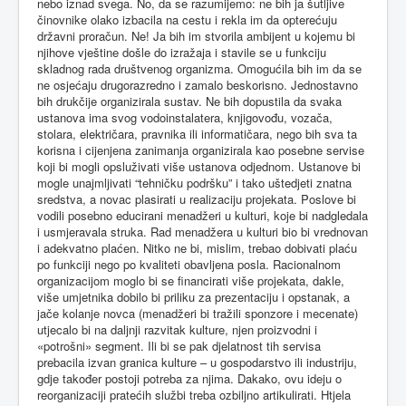
nebo iznad svega. No, da se razumijemo: ne bih ja šutljive
činovnike olako izbacila na cestu i rekla im da opterećuju
državni proračun. Ne! Ja bih im stvorila ambijent u kojemu bi
njihove vještine došle do izražaja i stavile se u funkciju
skladnog rada društvenog organizma. Omogućila bih im da se
ne osjećaju drugorazredno i zamalo beskorisno. Jednostavno
bih drukčije organizirala sustav. Ne bih dopustila da svaka
ustanova ima svog vodoinstalatera, knjigovođu, vozača,
stolara, električara, pravnika ili informatičara, nego bih sva ta
korisna i cijenjena zanimanja organizirala kao posebne servise
koji bi mogli opsluživati više ustanova odjednom. Ustanove bi
mogle unajmljivati “tehničku podršku” i tako uštedjeti znatna
sredstva, a novac plasirati u realizaciju projekata. Poslove bi
vodili posebno educirani menadžeri u kulturi, koje bi nadgledala
i usmjeravala struka. Rad menadžera u kulturi bio bi vrednovan
i adekvatno plaćen. Nitko ne bi, mislim, trebao dobivati plaću
po funkciji nego po kvaliteti obavljena posla. Racionalnom
organizacijom moglo bi se financirati više projekata, dakle,
više umjetnika dobilo bi priliku za prezentaciju i opstanak, a
jače kolanje novca (menadžeri bi tražili sponzore i mecenate)
utjecalo bi na daljnji razvitak kulture, njen proizvodni i
«potrošni» segment. Ili bi se pak djelatnost tih servisa
prebacila izvan granica kulture – u gospodarstvo ili industriju,
gdje također postoji potreba za njima. Dakako, ovu ideju o
reorganizaciji pratećih službi treba ozbiljno artikulirati. Htjela