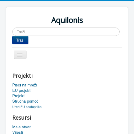
Aquilonis
Traži
...
Traži
Prikaz/Sakrivanje
navigacije
Naslovnica
Projekti
Upravljanje znanjem
Pisci na mreži
Obrazovanje
EU projekti
Projekti
Upravljanje projektima
Stručna pomoć
Ured EU zastupnika
Događaji
Resursi
Oaza
Male stvari
Sistemski alati
Vijesti