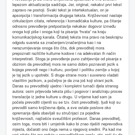
lepezom aktualizacija sadržaja. Jer, original, nekakvi prvi tekst
zapravo ne postoji. Svaki tekst je intertekstualan, on je
apsorpcija i transformacija drugoga teksta. Književnost nastaje
cirkulacijom citata, referencija i komadićaka kulture, pa čitanje
odnosno prevođenje pretpostavlja nekakav dogovor između
onoga koji piše i onoga koji ta pisanja “hvata” na kraju
komunikacijskog kanala. Čitatelj teksta ima pravo na beskrajnu
odgodu susreta sa značenjem/značenjima kao i na
nerazumijevanje onoga što čita, dok prevoditelj mora
prepoznati različite kulturne kodove i na adekvatan ih način
interpretirati. Stoga je prevođenje puno zahtjevnije od pisanja s
obzirom da prevoditelj mora ne samo dobro poznavati jezik s
kojega prevodi nego i kulturu, povijest i politiku zemlje u kojoj
je taj jezik u upotrebi. S druge strane mora i suvereno vladati
vlastitim jezikom, a poželjno je da zna još koji strani jezik.
Danas su prevoditelji ujedno i kompletni tumači djela stranog
autora: osim prijevoda teksta pišu i pogovor i analiziraju proces
translacije iz jedne kulture u drugu. U vrijeme kad sam ja
počela prevoditi cijenili su se tzv. čisti prevoditelji, ljudi koji su
prevodili samo književna djela, a sve ostale poslove oko
opremanja djela obavljali su stručnjaci za pojedine
književnosti, najčešće sveučilišni profesori. Danas prevoditelj,
osim toga, mora biti i umjetnik kako bi znao riješiti neprevodiva
mjesta, dočarati ono čega nema u njegovoj sredini. Pa kad me
već pitate što me raduje u prevodilačkom poslu, eto, reći ću da