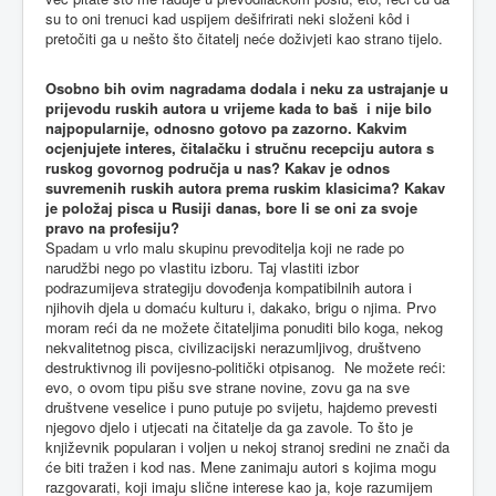
su to oni trenuci kad uspijem dešifrirati neki složeni kôd i
pretočiti ga u nešto što čitatelj neće doživjeti kao strano tijelo.
Osobno bih ovim nagradama dodala i neku za ustrajanje u
prijevodu ruskih autora u vrijeme kada to baš i nije bilo
najpopularnije, odnosno gotovo pa zazorno. Kakvim
ocjenjujete interes, čitalačku i stručnu recepciju autora s
ruskog govornog područja u nas? Kakav je odnos
suvremenih ruskih autora prema ruskim klasicima? Kakav
je položaj pisca u Rusiji danas, bore li se oni za svoje
pravo na profesiju?
Spadam u vrlo malu skupinu prevoditelja koji ne rade po
narudžbi nego po vlastitu izboru. Taj vlastiti izbor
podrazumijeva strategiju dovođenja kompatibilnih autora i
njihovih djela u domaću kulturu i, dakako, brigu o njima. Prvo
moram reći da ne možete čitateljima ponuditi bilo koga, nekog
nekvalitetnog pisca, civilizacijski nerazumljivog, društveno
destruktivnog ili povijesno-politički otpisanog. Ne možete reći:
evo, o ovom tipu pišu sve strane novine, zovu ga na sve
društvene veselice i puno putuje po svijetu, hajdemo prevesti
njegovo djelo i utjecati na čitatelje da ga zavole. To što je
književnik popularan i voljen u nekoj stranoj sredini ne znači da
će biti tražen i kod nas. Mene zanimaju autori s kojima mogu
razgovarati, koji imaju slične interese kao ja, koje razumijem