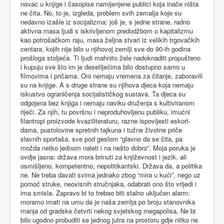
novac u knjige i časopise namijenjene publici koja inače ništa
ne čita. No, to je, izgleda, problem svih zemalja koje su
nedavno izašle iz socijalizma: još je, s jedne strane, radno
aktivna masa ljudi s iskrivljenom predodžbom o kapitalizmu
kao potrošačkom raju, masa željna stvari iz velikih trgovačkih
centara, kojih nije bilo u njihovoj zemlji sve do 90-ih godina
prošloga stoljeća. Ti ljudi mahnito žele nadoknaditi propušteno
i kupuju sve što im je desetljećima bilo dostupno samo u
filmovima i pričama. Oni nemaju vremena za čitanje, zaboravili
su na knjige. A s druge strane su njihova djeca koja nemaju
iskustvo ograničenja socijalističkog sustava. Ta djeca su
odgojena bez knjiga i nemaju naviku druženja s kultiviranom
riječi. Za njih, tu površnu i neproduhovljenu publiku, imućni
filantropi proizvode kvaziliteraturu, razne ispovijesti eskort-
dama, pustolovine spretnih tajkuna i tužne životne priče
slavnih sportaša, sve pod geslom “glavno da se čita, pa
možda netko jednom naleti i na nešto dobro”. Moja poruka je
ovdje jasna: država mora brinuti za književnost i jezik, ali
osmišljeno, kompetentno, nepolitikantski. Država da, a politika
ne. Ne treba davati svima jednako zbog “mira u kući”, nego uz
pomoć struke, neovisnih stručnjaka, odabrati ono što vrijedi i
ima smisla. Zapravo bi to trebao biti stalno uključen alarm:
moramo imati na umu da je naša zemlja po broju stanovnika
manja od gradske četvrti nekog svjetskog megapolisa. Ne bi
bilo ugodno probuditi se jednog jutra na prostoru gdje nitko ne