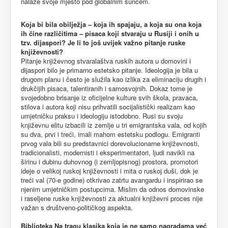
nalaze svoje mjesto pod globalnim suncem.
Koja bi bila obilježja – koja ih spajaju, a koja su ona koja
ih čine različitima – pisaca koji stvaraju u Rusiji i onih u
tzv. dijaspori? Je li to još uvijek važno pitanje ruske
književnosti?
Pitanje književnog stvaralaštva ruskih autora u domovini i
dijaspori bilo je primarno estetsko pitanje. Ideologija je bila u
drugom planu i često je služila kao izlika za eliminaciju drugih i
drukčijih pisaca, talentiranih i samosvojnih. Dokaz tome je
svojedobno brisanje iz oficijelne kulture svih škola, pravaca,
stilova i autora koji nisu prihvatili socijalistički realizam kao
umjetničku praksu i ideologiju istodobno. Rusi su svoju
književnu elitu izbacili iz zemlje u tri emigrantska vala, od kojih
su dva, prvi i treći, imali mahom estetsku podlogu. Emigranti
prvog vala bili su predstavnici dorevolucionarne književnosti,
tradicionalisti, modernisti i eksperimentatori, ljudi navikli na
širinu i dubinu duhovnog (i zemljopisnog) prostora, promotori
ideje o velikoj ruskoj književnosti i mita o ruskoj duši, dok je
treći val (70-e godine) otkrivao zatrtu avangardu i inspirirao se
njenim umjetničkim postupcima. Mislim da odnos domovinske
i raseljene ruske književnosti za aktualni književni proces nije
važan s društveno-političkog aspekta.
Biblioteka Na tragu klasika koja je ne samo nagradama već