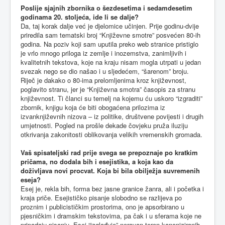
Poslije sjajnih zbornika o šezdesetima i sedamdesetim
godinama 20. stoljeća, ide li se dalje?
Da, taj korak dalje već je djelomice učinjen. Prije godinu-dvije
priredila sam tematski broj “Književne smotre” posvećen 80-ih
godina. Na poziv koji sam uputila preko web stranice pristiglo
je vrlo mnogo priloga iz zemlje i inozemstva, zanimljivih i
kvalitetnih tekstova, koje na kraju nisam mogla utrpati u jedan
svezak nego se dio našao i u sljedećem, “šarenom” broju.
Riječ je dakako o 80-ima prelomljenima kroz književnost,
poglavito stranu, jer je “Književna smotra” časopis za stranu
književnost. Ti članci su temelj na kojemu ću uskoro “izgraditi”
zbornik, knjigu koja će biti obogaćena prilozima iz
izvanknjiževnih nizova – iz politike, društvene povijesti i drugih
umjetnosti. Pogled na prošle dekade čovjeku pruža iluziju
otkrivanja zakonitosti oblikovanja velikih vremenskih gromada.
Vaš spisateljski rad prije svega se prepoznaje po kratkim
pričama, no dodala bih i esejistika, a koja kao da
doživljava novi procvat. Koja bi bila obilježja suvremenih
eseja?
Esej je, rekla bih, forma bez jasne granice žanra, ali i početka i
kraja priče. Esejističko pisanje slobodno se razlijeva po
proznim i publicističkim prostorima, ono je apsorbirano u
pjesničkim i dramskim tekstovima, pa čak i u sferama koje ne
pripadaju pisanju. Esej “izglađuje” neravan teren kanoniziranih