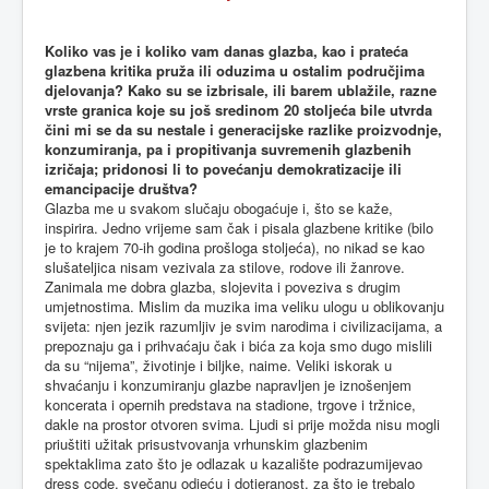
Koliko vas je i koliko vam danas glazba, kao i prateća
glazbena kritika pruža ili oduzima u ostalim područjima
djelovanja? Kako su se izbrisale, ili barem ublažile, razne
vrste granica koje su još sredinom 20 stoljeća bile utvrda
čini mi se da su nestale i generacijske razlike proizvodnje,
konzumiranja, pa i propitivanja suvremenih glazbenih
izričaja; pridonosi li to povećanju demokratizacije ili
emancipacije društva?
Glazba me u svakom slučaju obogaćuje i, što se kaže,
inspirira. Jedno vrijeme sam čak i pisala glazbene kritike (bilo
je to krajem 70-ih godina prošloga stoljeća), no nikad se kao
slušateljica nisam vezivala za stilove, rodove ili žanrove.
Zanimala me dobra glazba, slojevita i poveziva s drugim
umjetnostima. Mislim da muzika ima veliku ulogu u oblikovanju
svijeta: njen jezik razumljiv je svim narodima i civilizacijama, a
prepoznaju ga i prihvaćaju čak i bića za koja smo dugo mislili
da su “nijema”, životinje i biljke, naime. Veliki iskorak u
shvaćanju i konzumiranju glazbe napravljen je iznošenjem
koncerata i opernih predstava na stadione, trgove i tržnice,
dakle na prostor otvoren svima. Ljudi si prije možda nisu mogli
priuštiti užitak prisustvovanja vrhunskim glazbenim
spektaklima zato što je odlazak u kazalište podrazumijevao
dress code, svečanu odjeću i dotjeranost, za što je trebalo