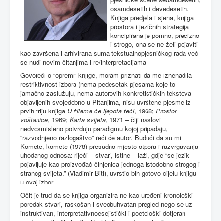
osamdesetih i devedesetih.
Knjiga predjela i sjena, knjiga
prostora i jezičnih strategija
koncipirana je pomno, precizno
i strogo, ona se ne želi pojaviti
kao završena i arhivirana suma tekstualnopjesničkog rada već
se nudi novim čitanjima i re/interpretacijama.
Govoreći o “opremi” knjige, moram priznati da me iznenadila
restriktivnost izbora (nema pedesetak pjesama koje to
jamačno zaslužuju, nema autorovih konkretističkih tekstova
objavljenih svojedobno u Pitanjima, nisu uvrštene pjesme iz
prvih triju knjiga
U žilama će ljepota teći
, 1968;
Prostor
voštanice
, 1969;
Karta svijeta
, 1971 – čiji naslovi
nedvosmisleno potvrđuju paradigmu kojoj pripadaju,
“razvodnjeno razlogaštvo” reći će autor. Budući da su mi
Komete, komete (1978) presudno mjesto otpora i razvrgavanja
uhodanog odnosa: riječi – stvari, istine – laži, gdje “se jezik
pojavljuje kao proizvođač činjenica jednoga istodobno strogog i
stranog svijeta.” (Vladimir Biti), uvrstio bih gotovo cijelu knjigu
u ovaj izbor.
Očit je trud da se knjiga organizira ne kao uređeni kronološki
poredak stvari, raskošan i sveobuhvatan pregled nego se uz
instruktivan, interpretativnoesejistički i poetološki dotjeran