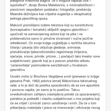
predgovor Krešimira Bagića “Je li moguće napisati sve –
ispočetka?”, dizajn Borisa Maleševića, s minimalističkom i
preciznom raspodjelom podataka i fotografije, produkcija
Meandra doživljava kao vrijedna sugestija u rekapitualciji
jednoga pjesničkog opusa.
Maković promišljeno izabire tekstove koji su konstitutivno
(konceptualno i tematski) obilježili njegovo pjesništvo i
upućivali na samosvjesnog autora koji ne piše i ne
problematizira samo iz priručne stvarnosti i nužne jezične
određenosti. On svoje knjige uzglobljuje u različita iskustva
čitanja i pisanja (što uključuje gledanje, snimanje,
prisluškivanje tjelesnofiziološko registriranje činjenica,
sjećanje, snove, privide, prizore…) postajući tako kreator
nove
subjektivnosti
, pjesnik koji je s pravom priskrbio etiketu
“ustanovitelja” postmoderne senzibilnosti u hrvatskom
pjesništvu.
Uvodni motto iz Brochove
Vergilijeve smrti
(prenesen iz knjige
pjesama Prah, 1992) pokriva temelj Makovićeva tekstualnog
rada: a to je doći do poetika sposobnošću da se sve apsorbira
i ponovno napiše, jer samo je to poetično. Takvu
sveobuhvatnom zahtjevu (nestrpljivoj potrebi za spozavanjem),
potrebno je podrediti i vlastitu subjektivnost u ime projekta koji
će se vrtjeti i izmicati zamci ustoličenja i smrti. Da će u tom
pribavljanju materijala i prava na imenovanje i otkrivanje novog