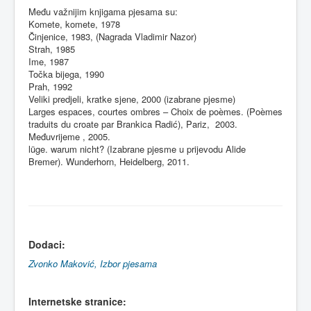
Među važnijim knjigama pjesama su:
Komete, komete, 1978
Činjenice, 1983, (Nagrada Vladimir Nazor)
Strah, 1985
Ime, 1987
Točka bijega, 1990
Prah, 1992
Veliki predjeli, kratke sjene, 2000 (izabrane pjesme)
Larges espaces, courtes ombres – Choix de poèmes. (Poèmes
traduits du croate par Brankica Radić), Pariz, 2003.
Međuvrijeme , 2005.
lüge. warum nicht? (Izabrane pjesme u prijevodu Alide
Bremer). Wunderhorn, Heidelberg, 2011.
Dodaci
:
Zvonko
Maković
, Izbor
pjesama
Internetske
stranice
: