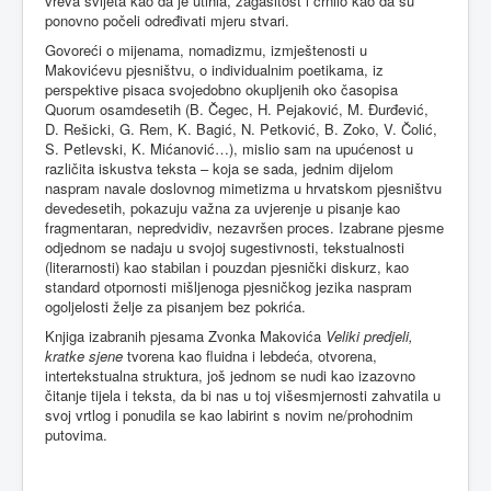
vreva svijeta kao da je utihla, zagasitost i crnilo kao da su
ponovno počeli određivati mjeru stvari.
Govoreći o mijenama, nomadizmu, izmještenosti u
Makovićevu pjesništvu, o individualnim poetikama, iz
perspektive pisaca svojedobno okupljenih oko časopisa
Quorum osamdesetih (B. Čegec, H. Pejaković, M. Đurđević,
D. Rešicki, G. Rem, K. Bagić, N. Petković, B. Zoko, V. Čolić,
S. Petlevski, K. Mićanović…), mislio sam na upućenost u
različita iskustva teksta – koja se sada, jednim dijelom
naspram navale doslovnog mimetizma u hrvatskom pjesništvu
devedesetih, pokazuju važna za uvjerenje u pisanje kao
fragmentaran, nepredvidiv, nezavršen proces. Izabrane pjesme
odjednom se nadaju u svojoj sugestivnosti, tekstualnosti
(literarnosti) kao stabilan i pouzdan pjesnički diskurz, kao
standard otpornosti mišljenoga pjesničkog jezika naspram
ogoljelosti želje za pisanjem bez pokrića.
Knjiga izabranih pjesama Zvonka Makovića
Veliki predjeli,
kratke sjene
tvorena kao fluidna i lebdeća, otvorena,
intertekstualna struktura, još jednom se nudi kao izazovno
čitanje tijela i teksta, da bi nas u toj višesmjernosti zahvatila u
svoj vrtlog i ponudila se kao labirint s novim ne/prohodnim
putovima.