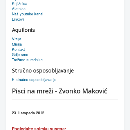
Knjižnica
eMapa
Alatnica
Naš youtube kanal
Linkovi
Aquilonis
Vizija
Misija
Kontakt
Gdje smo
Tražimo suradnike
Stručno osposobljavanje
E-stručno osposobljavanje
Pisci na mreži - Zvonko Maković
23.
listopada
2012.
Pogledajte snimku susreta: