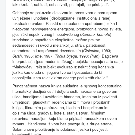
lako kretati, sabirati, odbacivati, pristajati, ne pristajati”.
Odricanje se pokazalo djelotvornim sredstvom otpora spram
uvriježene i uhodane (ideologizirane, institucionalizirane)
tekstualne prakse. Raskid s nesputanom upotrebom jezika i
njegovom neprovjerenom energijom, proizvodnja novog svijeta,
pjesnički nepokrivenog i nepotvrđenog (
Komete, komete
)
istodobno je napuštanje eksplicitne jezične prakse
sedamdesetih i uvod u melankoliju, strah, patetičnost
osamdesetih i raspršenost devedesetih (
Činjenice
, 1983;
Strah
, 1985;
Ime
, 1987;
Točka bijega
, 1990;
Prah
). Bagićeva
interpretacija (postmodernističkog) subjekta upućuje na to da je
“Makovićev lirski subjekt evoluirao iz nekritičnog korisnika
jezika kao oruđa u njegova tvorca i gospodara da bi
naposljetku sam relativizirao dosege poduzetih akcija.”
Punoznačnost naziva knjiga sukladna je njihovoj konceptualnoj
i tematskoj dosljednosti i dotjeranosti: nakrcane su govorom
ulice, banalijama i uzvišenim himnama, imenima iz povijesti
umjetnosti, glasovitim rečenicama iz filmova i pročitanih
knjiga, literarnim parafrazama, hladnim i besprijekornim
opisima ulica, gradova, hotela, stanja stvari, filmskim
rezovima, naracijom koju bismo pripisali francuskom novom
romanu, Handkeovu životu bez poezije ili, s druge strane,
Šalamunovu propitivanju istodobnosti jezika i povijesti,
banalnosti i mita.