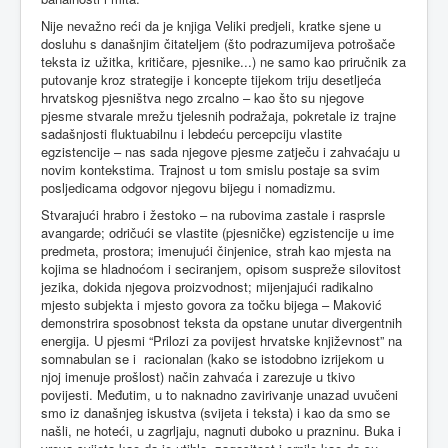
Nije nevažno reći da je knjiga Veliki predjeli, kratke sjene u
dosluhu s današnjim čitateljem (što podrazumijeva potrošače
teksta iz užitka, kritičare, pjesnike...) ne samo kao priručnik za
putovanje kroz strategije i koncepte tijekom triju desetljeća
hrvatskog pjesništva nego zrcalno – kao što su njegove
pjesme stvarale mrežu tjelesnih podražaja, pokretale iz trajne
sadašnjosti fluktuabilnu i lebdeću percepciju vlastite
egzistencije – nas sada njegove pjesme zatječu i zahvaćaju u
novim kontekstima. Trajnost u tom smislu postaje sa svim
posljedicama odgovor njegovu bijegu i nomadizmu.
Stvarajući hrabro i žestoko – na rubovima zastale i rasprsle
avangarde; odričući se vlastite (pjesničke) egzistencije u ime
predmeta, prostora; imenujući činjenice, strah kao mjesta na
kojima se hladnoćom i seciranjem, opisom suspreže silovitost
jezika, dokida njegova proizvodnost; mijenjajući radikalno
mjesto subjekta i mjesto govora za točku bijega – Maković
demonstrira sposobnost teksta da opstane unutar divergentnih
energija. U pjesmi “Prilozi za povijest hrvatske književnost” na
somnabulan se i racionalan (kako se istodobno izrijekom u
njoj imenuje prošlost) način zahvaća i zarezuje u tkivo
povijesti. Međutim, u to naknadno zavirivanje unazad uvučeni
smo iz današnjeg iskustva (svijeta i teksta) i kao da smo se
našli, ne hoteći, u zagrljaju, nagnuti duboko u prazninu. Buka i