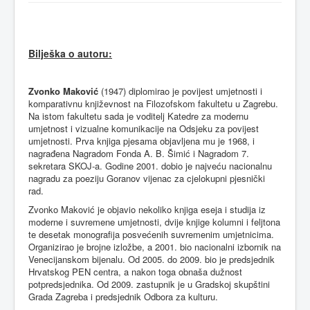
Bilješka
o
autoru
:
Zvonko Maković
(1947) diplomirao je povijest umjetnosti i
komparativnu književnost na Filozofskom fakultetu u Zagrebu.
Na istom fakultetu sada je voditelj Katedre za modernu
umjetnost i vizualne komunikacije na Odsjeku za povijest
umjetnosti. Prva knjiga pjesama objavljena mu je 1968, i
nagrađena Nagradom Fonda A. B. Šimić i Nagradom 7.
sekretara SKOJ-a. Godine 2001. dobio je najveću nacionalnu
nagradu za poeziju Goranov vijenac za cjelokupni pjesnički
rad.
Zvonko Maković je objavio nekoliko knjiga eseja i studija iz
moderne i suvremene umjetnosti, dvije knjige kolumni i feljtona
te desetak monografija posvećenih suvremenim umjetnicima.
Organizirao je brojne izložbe, a 2001. bio nacionalni izbornik na
Venecijanskom bijenalu. Od 2005. do 2009. bio je predsjednik
Hrvatskog PEN centra, a nakon toga obnaša dužnost
potpredsjednika. Od 2009. zastupnik je u Gradskoj skupštini
Grada Zagreba i predsjednik Odbora za kulturu.