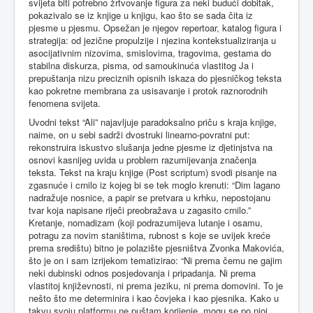
svijeta biti potrebno žrtvovanje figura za neki budući dobitak,
pokazivalo se iz knjige u knjigu, kao što se sada čita iz
pjesme u pjesmu. Opsežan je njegov repertoar, katalog figura i
strategija: od jezične propulzije i njezina kontekstualiziranja u
asocijativnim nizovima, smislovima, tragovima, gestama do
stabilna diskurza, pisma, od samoukinuća vlastitog Ja i
prepuštanja nizu preciznih opisnih iskaza do pjesničkog teksta
kao pokretne membrana za usisavanje i protok raznorodnih
fenomena svijeta.
Uvodni tekst “Ali” najavljuje paradoksalno priču s kraja knjige,
naime, on u sebi sadrži dvostruki linearno-povratni put:
rekonstruira iskustvo slušanja jedne pjesme iz djetinjstva na
osnovi kasnijeg uvida u problem razumijevanja značenja
teksta. Tekst na kraju knjige (Post scriptum) svodi pisanje na
zgasnuće i crnilo iz kojeg bi se tek moglo krenuti: “Dim lagano
nadražuje nosnice, a papir se pretvara u krhku, nepostojanu
tvar koja napisane riječi preobražava u zagasito crnilo.”
Kretanje, nomadizam (koji podrazumijeva lutanje i osamu,
potragu za novim staništima, rubnost s koje se uvijek kreće
prema središtu) bitno je polazište pjesništva Zvonka Makovića,
što je on i sam izrijekom tematizirao: “Ni prema čemu ne gajim
neki dubinski odnos posjedovanja i pripadanja. Ni prema
vlastitoj književnosti, ni prema jeziku, ni prema domovini. To je
nešto što me determinira i kao čovjeka i kao pjesnika. Kako u
takvu svoju platformu ne puštam korijenje, mogu se po njoj