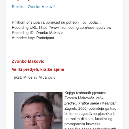
Snimka - Zvonko Maković
Prilikom
pristupanja
ponekad
su
potrebni
i
ovi
podaci
:
Recording URL: https://www.livemeeting.com/cc/mspp/view
Recording ID: Zvonko Makovic
Attendee key: Participant
Zvonko Maković
Veliki predjeli, kratke sjene
Tekst
:
Miroslav Mićanović
Knjiga izabranih pjesama
Zvonka Makovića
Veliki
predjeli, kratke sjene
(Meandar,
Zagreb, 2000) potvrđuju ga kao
iznimno sugestivna pjesnika i,
ne malim dijelom, kreativnog
protagonista hrvatske
pjesničke scene sedamdesetih,