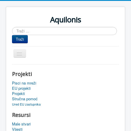
Aquilonis
Traži
...
Traži
Prikaz/Sakrivanje
navigacije
Naslovnica
Projekti
Upravljanje znanjem
Pisci na mreži
Obrazovanje
EU projekti
Projekti
Upravljanje projektima
Stručna pomoć
Ured EU zastupnika
Događaji
Resursi
Oaza
Male stvari
Sistemski alati
Vijesti