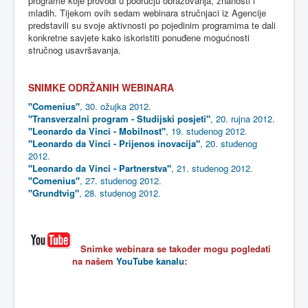
programe
koje
provodi
u
području
obrazovanja
,
znanosti
i
mladih
.
Tijekom
ovih
sedam
webinara
stručnjaci
iz
Agencije
predstavili su
svoje
aktivnosti
po
pojedinim
programima
te
dali
konkretne
savjete
kako
iskoristiti
ponuđene
mogućnosti
stručnog
usavršavanja
.
SNIMKE
ODRŽANIH
WEBINARA
"Comenius"
, 30. ožujka 2012.
"Transverzalni program - Studijski posjeti"
, 20. rujna 2012.
"Leonardo da Vinci - Mobilnost"
, 19. studenog 2012.
"Leonardo da Vinci - Prijenos inovacija"
, 20. studenog
2012.
"Leonardo da Vinci - Partnerstva"
, 21. studenog 2012.
"Comenius"
, 27. studenog 2012.
"Grundtvig"
, 28. studenog 2012.
Snimke webinara se također mogu pogledati
na našem
YouTube kanalu
: