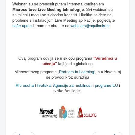
Webinari
su se
prenosili
putem
Interneta
korištenjem
Microsoftove
Live Meeting
tehnologije
.
Svi
webinari
su
snimljeni
i
mogu
se
slobodno
koristiti
.
Ukoliko
naiđete
na
probleme
s
instalacijom
Live Meeting
aplikacije
,
pogledajte
naše
upute
ili
nam
se
obratite
na
webinars@aquilonis.hr
Ovaj
program
odvija
se u
sklopu
programa
"
Suradnici
u
učenju
"
koji
je
dio
globalnog
Microsoftovog
programa
„Partners in Learning“
, a u
Hrvatskoj
se
provodi
kroz
suradnju
Microsofta
Hrvatska
,
Agencije
za
mobilnost
i
programe
EU
i
tvrtke
Aquilonis
.