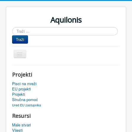
Aquilonis
Traži
...
Traži
Prikaz/Sakrivanje
navigacije
Naslovnica
Projekti
Upravljanje znanjem
Pisci na mreži
Obrazovanje
EU projekti
Projekti
Upravljanje projektima
Stručna pomoć
Ured EU zastupnika
Događaji
Resursi
Oaza
Male stvari
Sistemski alati
Vijesti