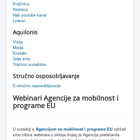
Knjižnica
eMapa
Alatnica
Naš youtube kanal
Linkovi
Aquilonis
Vizija
Misija
Kontakt
Gdje smo
Tražimo suradnike
Stručno osposobljavanje
E-stručno osposobljavanje
Webinari Agencije za mobilnost i
programe EU
U suradnji s
Agencijom
za
mobilnost
i
programe
EU
održali
smo ciklus webinara u sklopu kojeg je Agencija
predstavila