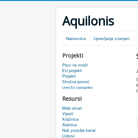
Aquilonis
Naslovnica
Upravljanje znanjem
Projekti
Pisci na mreži
EU projekti
J
Projekti
Stručna pomoć
š
Ured EU zastupnika
č
Resursi
Male stvari
Vijesti
Knjižnica
Alatnica
Naš youtube kanal
Linkovi