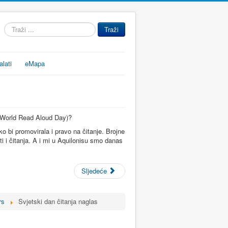
Traži
Traži
...
alati
eMapa
s (World Read Aloud Day)?
o bi promovirala i pravo na čitanje. Brojne
i i čitanja. A i mi u Aquilonisu smo danas
Sljedeće
rs
Svjetski dan čitanja naglas