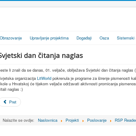
Obrazovanje
Upravljanje projektima
Događaji
Oaza
Sistemski 
Svjetski dan čitanja naglas
este li znali da se danas, 01. veljače, obilježava Svjetski dan čitanja nagla
Svjetska organizacija
LitWorld
pokrenula je programe za širenje pismenosti kak
kole u Hrvatskoj će tijekom veljače održavati aktivnosti promicanja pismenost
itali naglas :)
Pret
Nalazite se ovdje:
Naslovnica
Projekti
Poslovanje
RSP Reade