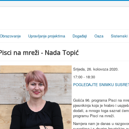
Obrazovanje
Upravljanje projektima
Događaji
Oaza
Sistemski 
Pisci na mreži - Nada Topić
Srijeda, 26. kolovoza 2020.
17:00 - 18:30
POGLEDAJTE SNIMKU SUSRET
Gošća 96. programa Pisci na mreži
pjesnikinja koja je hrabro i uspj
dodati, a mnogo toga saznat ćemo
programu Pisci na mreži.
Namjera nam je danas u razgovor
susretima i s drugim hrvatskim au