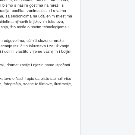
eli bismo s našim gostima na mreži, s
eracija, poetika, zanimanja…) i s vama –
ma, sa sudionicima na udaljenim mjestima
birintima njihovih književnih tekstova,
isanja, što misle o novim tehnologijama i
ijim odgovorima, učiniti složenu mrežu
ecanje različitih iskustava i za uživanje.
 učiniti vlastito vrijeme važnijim i boljim
i, dramatizacije i njezin nama ispričani
ekstove o Nadi Topić da biste saznali više
 fotografija, scene iz filmove, ilustracije,