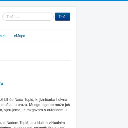
Traži
Traži
...
alati
eMapa
A!
 bit će Nada Topić, knjižničarka i divna
ešno ušla i u prozu. Mnogo toga se može još
, vjerujemo, iz razgovora s autoricom u
u s Nadom Topić, a u idućim virtualnim
torima, autoricama, saznati: tko su oni,