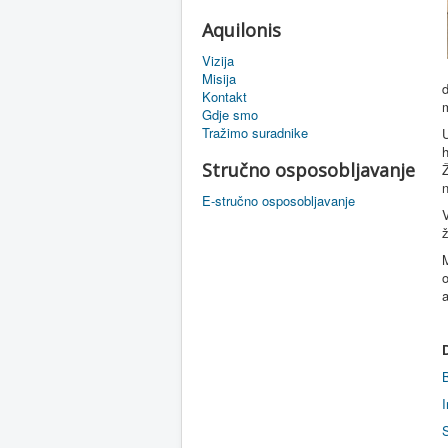
Aquilonis
Vizija
Misija
d
Kontakt
m
Gdje smo
Tražimo suradnike
U
h
Stručno osposobljavanje
Ž
n
E-stručno osposobljavanje
V
ž
M
o
a
B
I
S