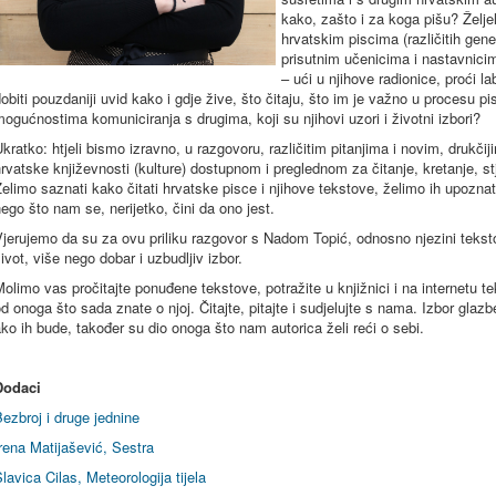
kako, zašto i za koga pišu? Želj
hrvatskim piscima (različitih gen
prisutnim učenicima i nastavnici
– ući u njihove radionice, proći la
obiti pouzdaniji uvid kako i gdje žive, što čitaju, što im je važno u procesu p
ogućnostima komuniciranja s drugima, koji su njihovi uzori i životni izbori?
kratko: htjeli bismo izravno, u razgovoru, različitim pitanjima i novim, drukč
rvatske književnosti (kulture) dostupnom i preglednom za čitanje, kretanje, stj
elimo saznati kako čitati hrvatske pisce i njihove tekstove, želimo ih upoznati i
ego što nam se, nerijetko, čini da ono jest.
jerujemo da su za ovu priliku razgovor s Nadom Topić, odnosno njezini tekstov
ivot, više nego dobar i uzbudljiv izbor.
olimo vas pročitajte ponuđene tekstove, potražite u knjižnici i na internetu t
d onoga što sada znate o njoj. Čitajte, pitajte i sudjelujte s nama. Izbor glazbe,
ko ih bude, također su dio onoga što nam autorica želi reći o sebi.
Dodaci
ezbroj i druge jednine
rena Matijašević, Sestra
lavica Cilas, Meteorologija tijela