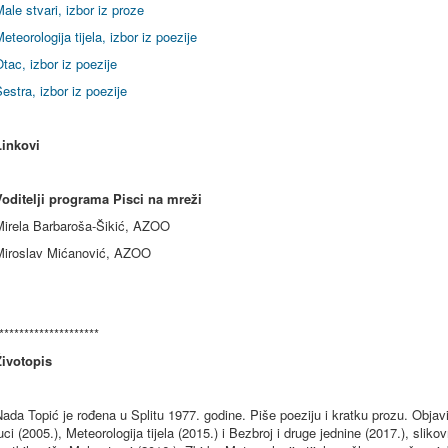
ale stvari, izbor iz proze
eteorologija tijela, izbor iz poezije
tac, izbor iz poezije
estra, izbor iz poezije
Linkovi
Voditelji programa Pisci na mreži
Mirela Barbaroša-Šikić, AZOO
Miroslav Mićanović, AZOO
********************
Životopis
ada Topić je rođena u Splitu 1977. godine. Piše poeziju i kratku prozu. Objavi
uci (2005.), Meteorologija tijela (2015.) i Bezbroj i druge jednine (2017.), slik