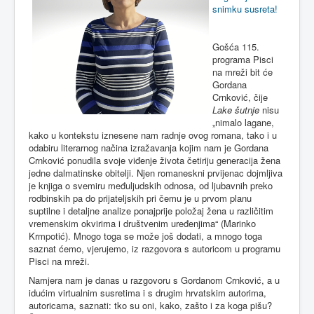
snimku susreta!
Gošća 115.
programa Pisci
na mreži bit će
Gordana
Crnković, čije
Lake šutnje
nisu
„nimalo lagane,
kako u kontekstu iznesene nam radnje ovog romana, tako i u
odabiru literarnog načina izražavanja kojim nam je Gordana
Crnković ponudila svoje viđenje života četiriju generacija žena
jedne dalmatinske obitelji. Njen romaneskni prvijenac dojmljiva
je knjiga o svemiru međuljudskih odnosa, od ljubavnih preko
rodbinskih pa do prijateljskih pri čemu je u prvom planu
suptilne i detaljne analize ponajprije položaj žena u različitim
vremenskim okvirima i društvenim uređenjima“ (Marinko
Krmpotić). Mnogo toga se može još dodati, a mnogo toga
saznat ćemo, vjerujemo, iz razgovora s autoricom u programu
Pisci na mreži.
Namjera nam je danas u razgovoru s Gordanom Crnković, a u
idućim virtualnim susretima i s drugim hrvatskim autorima,
autoricama, saznati: tko su oni, kako, zašto i za koga pišu?