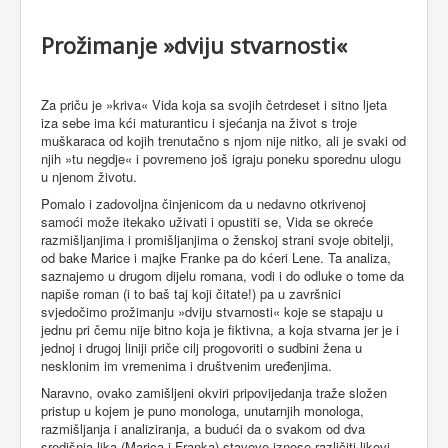
Prožimanje »dviju stvarnosti«
Za priču je »kriva« Vida koja sa svojih četrdeset i sitno ljeta
iza sebe ima kći maturanticu i sjećanja na život s troje
muškaraca od kojih trenutačno s njom nije nitko, ali je svaki od
njih »tu negdje« i povremeno još igraju poneku sporednu ulogu
u njenom životu.
Pomalo i zadovoljna činjenicom da u nedavno otkrivenoj
samoći može itekako uživati i opustiti se, Vida se okreće
razmišljanjima i promišljanjima o ženskoj strani svoje obitelji,
od bake Marice i majke Franke pa do kćeri Lene. Ta analiza,
saznajemo u drugom dijelu romana, vodi i do odluke o tome da
napiše roman (i to baš taj koji čitate!) pa u završnici
svjedočimo prožimanju »dviju stvarnosti« koje se stapaju u
jednu pri čemu nije bitno koja je fiktivna, a koja stvarna jer je i
jednoj i drugoj liniji priče cilj progovoriti o sudbini žena u
nesklonim im vremenima i društvenim uređenjima.
Naravno, ovako zamišljeni okviri pripovijedanja traže složen
pristup u kojem je puno monologa, unutarnjih monologa,
razmišljanja i analiziranja, a budući da o svakom od dva
središnja lika (Marica i Franka) stavove iznose različiti likovi