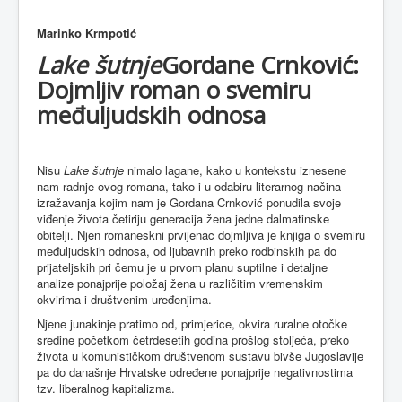
Marinko Krmpotić
Lake šutnje
Gordane Crnković:
Dojmljiv roman o svemiru
međuljudskih odnosa
Nisu
Lake šutnje
nimalo lagane, kako u kontekstu iznesene
nam radnje ovog romana, tako i u odabiru literarnog načina
izražavanja kojim nam je Gordana Crnković ponudila svoje
viđenje života četiriju generacija žena jedne dalmatinske
obitelji. Njen romaneskni prvijenac dojmljiva je knjiga o svemiru
međuljudskih odnosa, od ljubavnih preko rodbinskih pa do
prijateljskih pri čemu je u prvom planu suptilne i detaljne
analize ponajprije položaj žena u različitim vremenskim
okvirima i društvenim uređenjima.
Njene junakinje pratimo od, primjerice, okvira ruralne otočke
sredine početkom četrdesetih godina prošlog stoljeća, preko
života u komunističkom društvenom sustavu bivše Jugoslavije
pa do današnje Hrvatske određene ponajprije negativnostima
tzv. liberalnog kapitalizma.