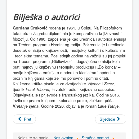
Bilješka o autorici
Gordana Crnković
rođena je 1961. u Splitu. Na Filozofskom
fakultetu u Zagrebu diplomirala je komparativnu književnost i
filozofiju. Od 1990. zaposlena je kao urednica i autorica emisija
na Trećem programu Hrvatskog radija. Pokrenula je i uređivala
desetak emisija o književnosti, medijskoj kulturi i o kulturalnim
i teorijskim temama. Posljednjih godina najvažniji su joj projekti
na Trećem programu „Bibliovizor“ – dugovječna emisija koja
prati najnoviju književnu i teorijsku produkciju i „Do korica“ –
novija književna emisija o modernim klasicima i općenito
proznim knjigama koje želimo ponovno i pomno čitati.
Književne kritike pisala je za dvotjednike
Vijenac
i
Zarez
,
tjednik
Feral Tribune
, Hrvatski radio i književne časopise.
Objavljivala je i prijevode s francuskog jezika. Godine 2016.
javila se prvom knjigom fikcionalne proze, zbirkom priča
Kretanje sjena
. Godine 2020. objavila je roman
Lake šutnje
.
Pret
Sljedeće
Nalazite se ovdje:
Naslovnica
Stručna pomoć