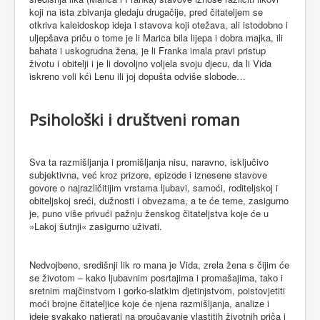
koji na ista zbivanja gledaju drugačije, pred čitateljem se
otkriva kaleidoskop ideja i stavova koji otežava, ali istodobno i
uljepšava priču o tome je li Marica bila lijepa i dobra majka, ili
bahata i uskogrudna žena, je li Franka imala pravi pristup
životu i obitelji i je li dovoljno voljela svoju djecu, da li Vida
iskreno voli kći Lenu ili joj dopušta odviše slobode…
Psihološki i društveni roman
Sva ta razmišljanja i promišljanja nisu, naravno, isključivo
subjektivna, već kroz prizore, epizode i iznesene stavove
govore o najrazličitijim vrstama ljubavi, samoći, roditeljskoj i
obiteljskoj sreći, dužnosti i obvezama, a te će teme, zasigurno
je, puno više privući pažnju ženskog čitateljstva koje će u
»Lakoj šutnji« zasigurno uživati.
Nedvojbeno, središnji lik ro mana je Vida, zrela žena s čijim će
se životom – kako ljubavnim posrtajima i promašajima, tako i
sretnim majčinstvom i gorko-slatkim djetinjstvom, poistovjetiti
moći brojne čitateljice koje će njena razmišljanja, analize i
ideje svakako natjerati na proučavanje vlastitih životnih priča i