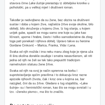
stavova čime
Lake šutnje
prerastaju iz obiteljske kronike u
psihološki, pa u velikoj mjeri i društveni roman.
Također je nedvojbeno da su žene, bez obzira na društveni
sustav i doba u kojem žive, najčešće žrtve svoje okoline, bilo
obitelji, bilo okruženja u kojemu žive. Iz tog stanja, u kojem
uvijek gube, spasiti se mogu samo one koje su jake kao
ličnosti, uporne i hrabre, često i toliko samodostatne da zbog
toga pati ponekad i njihova obitelj. Upravo takve su heroine
Gordane Crnković – Marica, Franka, Vida i Lena.
Svaka od njih možda i ima neku manu zbog koje je njena uža
ili šira okolina donekle osuđuje i smatra nesavršenom, ali niti
jedna od njih ne želi se tek tako prepustiti tradicijom
nametnutom statusu žene žrtve.
Svaka od njih na svoj je način spremna na borbu i
suprotstavljanje općim pravilima i to dokazuju kroz razne
epizode njihovih života, čak i kroz one u kojima se, bar
naizgled, čini da su žrtve. Gledano s tog stajališta, »Lake
šutnje« su i feministički roman, kao što se mogu svrstati i u
tzv. »žensko pismo«, ma što to značilo.