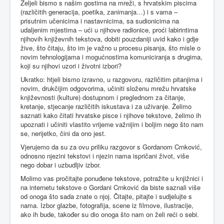
Željeli bismo s našim gostima na mreži, s hrvatskim piscima
(različitih generacija, poetika, zanimanja…) i s vama –
prisutnim učenicima i nastavnicima, sa sudionicima na
udaljenim mjestima – ući u njihove radionice, proći labirintima
njihovih književnih tekstova, dobiti pouzdaniji uvid kako i gdje
žive, što čitaju, što im je važno u procesu pisanja, što misle o
novim tehnologijama i mogućnostima komuniciranja s drugima,
koji su njihovi uzori i životni izbori?
Ukratko: htjeli bismo izravno, u razgovoru, različitim pitanjima i
novim, drukčijim odgovorima, učiniti složenu mrežu hrvatske
književnosti (kulture) dostupnom i preglednom za čitanje,
kretanje, stjecanje različitih iskustava i za uživanje. Želimo
saznati kako čitati hrvatske pisce i njihove tekstove, želimo ih
upoznati i učiniti vlastito vrijeme važnijim i boljim nego što nam
se, nerijetko, čini da ono jest.
Vjerujemo da su za ovu priliku razgovor s Gordanom Crnković,
odnosno njezini tekstovi i njezin nama ispričani život, više
nego dobar i uzbudljiv izbor.
Molimo vas pročitajte ponuđene tekstove, potražite u knjižnici i
na internetu tekstove o Gordani Crnković da biste saznali više
od onoga što sada znate o njoj. Čitajte, pitajte i sudjelujte s
nama. Izbor glazbe, fotografija, scene iz filmove, ilustracije,
ako ih bude, također su dio onoga što nam on želi reći o sebi.