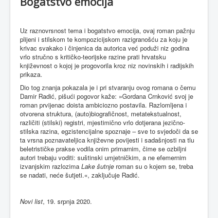
Bogatstvo emocija
Uz raznovrsnost tema i bogatstvo emocija, ovaj roman pažnju
plijeni i stilskom te kompozicijskom razigranošću za koju je
krivac svakako i činjenica da autorica već poduži niz godina
vrlo stručno s kritičko-teorijske razine prati hrvatsku
književnost o kojoj je progovorila kroz niz novinskih i radijskih
prikaza.
Dio tog znanja pokazala je i pri stvaranju ovog romana o čemu
Damir Radić, pišući pogovor kaže: »Gordana Crnković svoj je
roman prvijenac doista ambiciozno postavila. Razlomljena i
otvorena struktura, (auto)biografičnost, metatekstualnost,
različiti (stilski) registri, mjestimično vrlo dotjerana jezično-
stilska razina, egzistencijalne spoznaje – sve to svjedoči da se
ta vrsna poznavateljica književne povijesti i sadašnjosti na tlu
beletrističke prakse vodila onim primarnim, čime se ozbiljni
autori trebaju voditi: suštinski umjetničkim, a ne efemernim
izvanjskim razlozima
Lake šutnje
roman su o kojem se, treba
se nadati, neće šutjeti.«, zaključuje Radić.
Novi list
, 19. srpnja 2020.