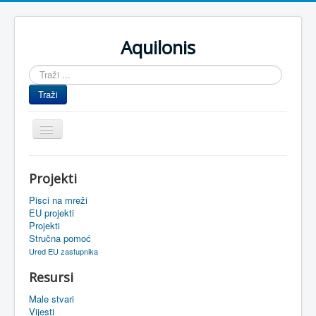
Aquilonis
Traži
...
Traži
Prikaz/Sakrivanje
navigacije
Naslovnica
Projekti
Upravljanje znanjem
Pisci na mreži
Obrazovanje
EU projekti
Projekti
Upravljanje projektima
Stručna pomoć
Ured EU zastupnika
Događaji
Resursi
Oaza
Male stvari
Sistemski alati
Vijesti