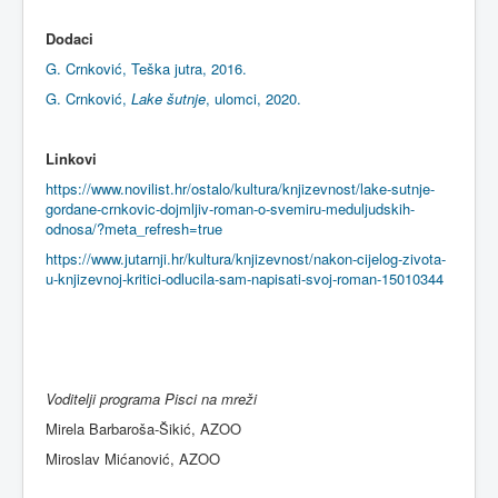
Dodaci
G. Crnković, Teška jutra, 2016.
G. Crnković,
Lake šutnje
, ulomci, 2020.
Linkovi
https://www.novilist.hr/ostalo/kultura/knjizevnost/lake-sutnje-
gordane-crnkovic-dojmljiv-roman-o-svemiru-meduljudskih-
odnosa/?meta_refresh=true
https://www.jutarnji.hr/kultura/knjizevnost/nakon-cijelog-zivota-
u-knjizevnoj-kritici-odlucila-sam-napisati-svoj-roman-15010344
Voditelji programa Pisci na mreži
Mirela Barbaroša-Šikić, AZOO
Miroslav Mićanović, AZOO