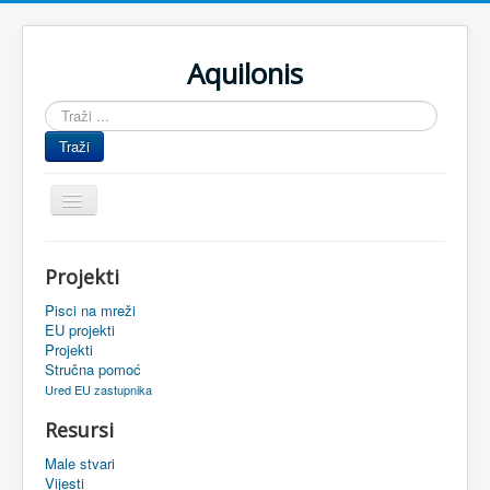
Aquilonis
Traži
...
Traži
Prikaz/Sakrivanje
navigacije
Naslovnica
Projekti
Upravljanje znanjem
Pisci na mreži
Obrazovanje
EU projekti
Projekti
Upravljanje projektima
Stručna pomoć
Ured EU zastupnika
Događaji
Resursi
Oaza
Male stvari
Sistemski alati
Vijesti