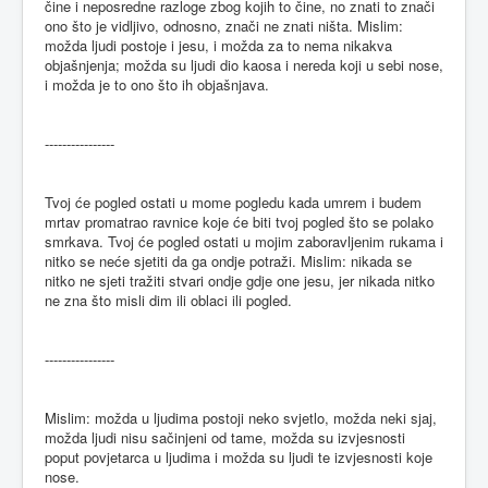
čine i neposredne razloge zbog kojih to čine, no znati to znači
ono što je vidljivo, odnosno, znači ne znati ništa. Mislim:
možda ljudi postoje i jesu, i možda za to nema nikakva
objašnjenja; možda su ljudi dio kaosa i nereda koji u sebi nose,
i možda je to ono što ih objašnjava.
----------------
Tvoj će pogled ostati u mome pogledu kada umrem i budem
mrtav promatrao ravnice koje će biti tvoj pogled što se polako
smrkava. Tvoj će pogled ostati u mojim zaboravljenim rukama i
nitko se neće sjetiti da ga ondje potraži. Mislim: nikada se
nitko ne sjeti tražiti stvari ondje gdje one jesu, jer nikada nitko
ne zna što misli dim ili oblaci ili pogled.
----------------
Mislim: možda u ljudima postoji neko svjetlo, možda neki sjaj,
možda ljudi nisu sačinjeni od tame, možda su izvjesnosti
poput povjetarca u ljudima i možda su ljudi te izvjesnosti koje
nose.