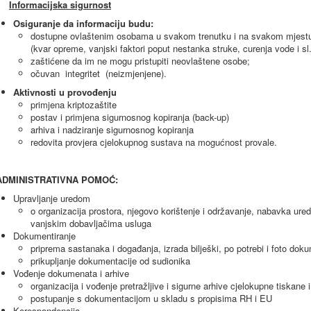
Informacijska sigurnost
Osiguranje da informaciju budu:
dostupne ovlaštenim osobama u svakom trenutku i na svakom mjestu
(kvar opreme, vanjski faktori poput nestanka struke, curenja vode i sl
zaštićene da im ne mogu pristupiti neovlaštene osobe;
očuvan integritet (neizmjenjene).
Aktivnosti u provođenju
primjena kriptozaštite
postav i primjena sigurnosnog kopiranja (back-up)
arhiva i nadziranje sigurnosnog kopiranja
redovita provjera cjelokupnog sustava na mogućnost provale.
ADMINISTRATIVNA POMOĆ:
Upravljanje uredom
o organizacija prostora, njegovo korištenje i održavanje, nabavka ured
vanjskim dobavljačima usluga
Dokumentiranje
priprema sastanaka i događanja, izrada bilješki, po potrebi i foto dok
prikupljanje dokumentacije od sudionika
Vođenje dokumenata i arhive
organizacija i vođenje pretražljive i sigurne arhive cjelokupne tiskane
postupanje s dokumentacijom u skladu s propisima RH i EU
Korespondencija