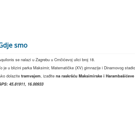
Gdje smo
quilonis
se
nalazi
u
Zagrebu
u
Crnčićevoj
ulici
broj
18.
To je u
blizini
parka
Maksimir
,
Matematičke
(XV)
gimnazije
i
Dinamovog
stadi
Ako
dolazite
tramvajem
,
izađite
na
raskršću
Maksimirske
i
Harambašićeve
GPS: 45.81911, 16.00933