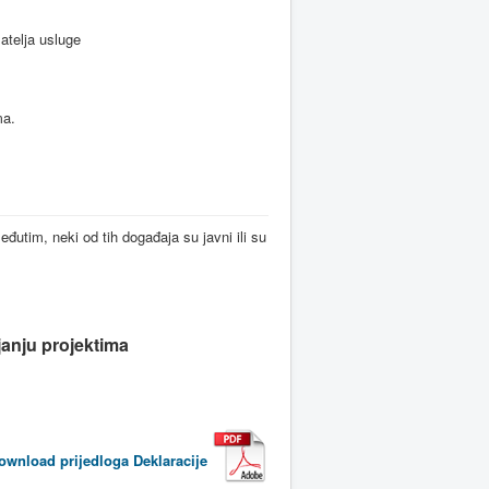
atelja usluge
ma.
eđutim
,
neki
od
tih
događaja
su
javni
ili
su
anju projektima
ownload
prijedloga
Deklaracije