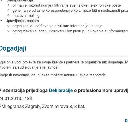
primanje, razvrstavanje i filtriranje sve fizičke i elektroničke pošte
generiranje odlazne korespondencije koja može biti u nadležnosti pruž
masovni mailing
Upravljanje znanjem
organizacija i održavanje strukture informacija i znanja
omogućavanje lagan, intuitivan i brz pristup i rukovanje s informacija
Dogadjaji
quilonis
vodi
projekte
za
svoje
kijente
i
partnere
te
organizira
niz
događaja
.
M
tvoreni
za
sudjelovanje
šire
javnosti
.
Ovdje
ih
navodimo
,
da
ih
lakše
možete
u
vrstiti
u
svoje
rasporede
.
Prezentacija prijedloga
Deklaracije
o profesionalnom upravlj
24.01.2013., 18h,
PMI ogranak Zagreb, Zvornimirova 8, 3 kat.
D