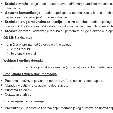
Uredska mreža
– projektiranje, uspostava i održavanje uredske računalne
lokacijama,
Govorne komunikacije
– izrada prijedloga za optimalizaciju fiksne i mobi
uspostava i održavanje VoIP komunikacije.
Uredske i druge računalne aplikacije
– analiza potreba, izrada prijedloga
uredskih i drugih programskih alata, uz minimalizaciju licenčnih obveza i 
Uredska oprema
– održavanje računala i printera te druge elektroničke op
ON LINE prisustvo
Tehnička priprema i održavanje on-line usluga:
e-mail računi
telefonski servisi
Webinar i on-line događaji
· Tehnička podrška za on-line (virtualne) sastanke, predavanja, in
Foto, audio i video dokumentacija
Priprema i održavanje vlastite opreme za foto, audio i video zapise.
Obradba vlastitih foto, audio i video zapisa.
Priprema za objavu.
Održavanje arhive.
Sustav upravljanja znanjem
Projektiranje, uspostava i održavanje informacijskog sustava za upravlja