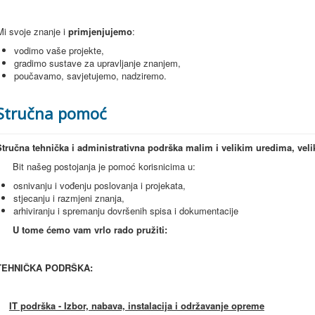
Mi svoje znanje i
primjenjujemo
:
vodimo vaše projekte,
gradimo sustave za upravljanje znanjem,
poučavamo, savjetujemo, nadziremo.
Stručna pomoć
Stručna tehnička i administrativna podrška malim i velikim uredima, vel
Bit našeg postojanja je pomoć korisnicima u:
osnivanju i vođenju poslovanja i projekata,
stjecanju i razmjeni znanja,
arhiviranju i spremanju dovršenih spisa i dokumentacije
U tome ćemo vam vrlo rado pružiti:
TEHNIČKA PODRŠKA:
IT podrška - Izbor, nabava, instalacija i održavanje opreme