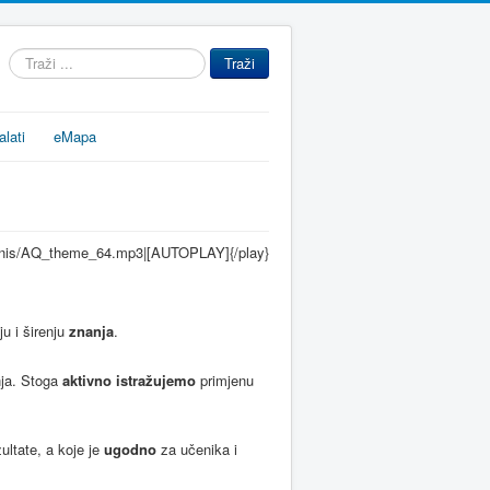
Traži
Traži
...
alati
eMapa
ilonis/AQ_theme_64.mp3|[AUTOPLAY]{/play}
u i širenju
znanja
.
nja. Stoga
aktivno istražujemo
primjenu
ultate, a koje je
ugodno
za učenika i