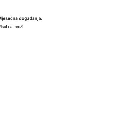
Mjesečna događanja:
isci
na
mreži