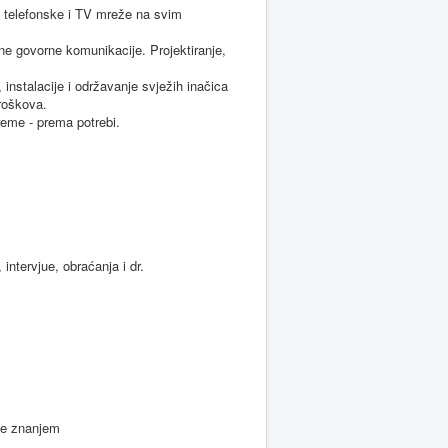
, telefonske i TV mreže na svim
lne govorne komunikacije. Projektiranje,
, instalacije i održavanje svježih inačica
troškova.
reme - prema potrebi.
tervjue, obraćanja i dr.
nje znanjem