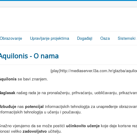
Obrazovanje
Upravljanje projektima
Događaji
Oaza
Sistemski 
Aquilonis - O nama
{play}http://mediaserver.l3a.com.hr/glazba/aqu
Aquilonis
se bavi znanjem.
Naglasak
našeg rada je na pronalaženju, prihvaćanju, uobličavanju, prikazivanj
Uzbuđuje
nas
potencijal
informacijskih tehnologija za unapređenje obrazova
nformacijskih tehnologija u učenju i poučavaju.
Snažno vjerujemo da se može postići
učinkovito učenje
koje daje korisne rez
donosi veliko
zadovoljstvo
učitelju.