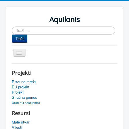
Aquilonis
Traži
...
Traži
Prikaz/Sakrivanje
navigacije
Naslovnica
Projekti
Upravljanje znanjem
Pisci na mreži
Obrazovanje
EU projekti
Projekti
Upravljanje projektima
Stručna pomoć
Ured EU zastupnika
Događaji
Resursi
Oaza
Male stvari
Sistemski alati
Vijesti