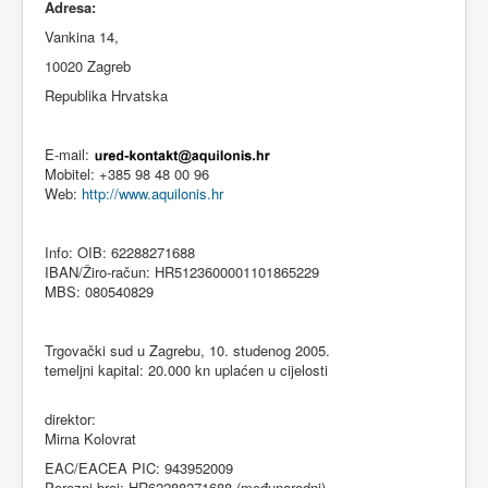
Adresa:
Vankina 14,
10020 Zagreb
Republika Hrvatska
E-mail:
Mobitel: +385 98 48 00 96
Web:
http://www.aquilonis.hr
Info: OIB: 62288271688
IBAN/Žiro-račun: HR5123600001101865229
MBS: 080540829
Trgovački sud u Zagrebu, 10. studenog 2005.
temeljni kapital: 20.000 kn uplaćen u cijelosti
direktor:
Mirna Kolovrat
EAC/EACEA PIC: 943952009
Porezni broj: HR62288271688 (međunarodni)