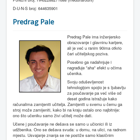
D-U-N-S broj: 644635901
Predrag Pale
Predrag Pale ima inženjersko
obrazovanje i glavninu karijere,
ali je već u ranim 90ima otkrio
čari učiteljskog poziva.
Posebno ga nadahnjuje i
nagrađuje "aha" efekt u očima
učenika.
Svoju oduševljenost
tehnologijom spojio je s ljubavlju
za poučavanje pa već više od
deset godina
istražuje
kako
računalima
zamijeniti
učitelja
.
Zamijeniti u
svemu
u
čemu
ga
stroj
može
zamijeniti
,
kako
bi
na
kraju
ostalo
ono
najbitnije
:
ono
što
učeniku
samo
živi
učitelj
može
dati
.
Učene j poučavanje ne dešava se samo u učionici ili iz
udžbenika. Ono se dešava svuda: u domu, na ulici, na radnom
mjestu. Usvajanje znanja se ne postiže samo klasičnim