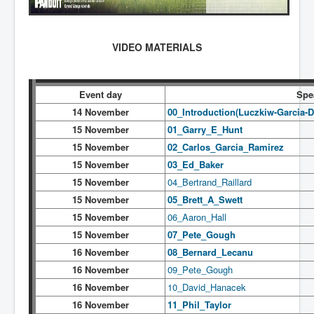
VIDEO MATERIALS
Event day
Spea
14 November
00_Introduction(
Luczkiw-Garcia-
15 November
01_Garry_E_Hunt
15 November
02_Carlos_Garcia_Ramirez
15 November
03_Ed_Baker
15 November
04_Bertrand_Raillard
15 November
05_Brett_A_Swett
15 November
06_Aaron_Hall
15 November
07_Pete_Gough
16 November
08_Bernard_Lecanu
16 November
09_Pete_Gough
16 November
10_David_Hanacek
16 November
11_Phil_Taylor