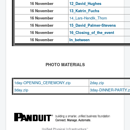
16 November
12_David_Hughes
16 November
13_Katrin_Fuchs
16 November
14_Lars-Hendik_Thom
16 November
15_David_Palmer-Stevens
16 November
16_Closing_of_the_event
16 November
In_between
PHOTO MATERIALS
1day-OPENING_CEREMONY.zip
2day.zip
3day.zip
3day-DINNER-PARTY.z