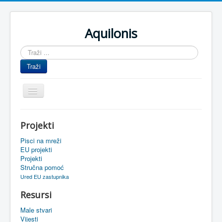
Aquilonis
Traži
...
Traži
Prikaz/Sakrivanje
navigacije
Naslovnica
Projekti
Upravljanje znanjem
Pisci na mreži
Obrazovanje
EU projekti
Projekti
Upravljanje projektima
Stručna pomoć
Ured EU zastupnika
Događaji
Resursi
Oaza
Male stvari
Sistemski alati
Vijesti