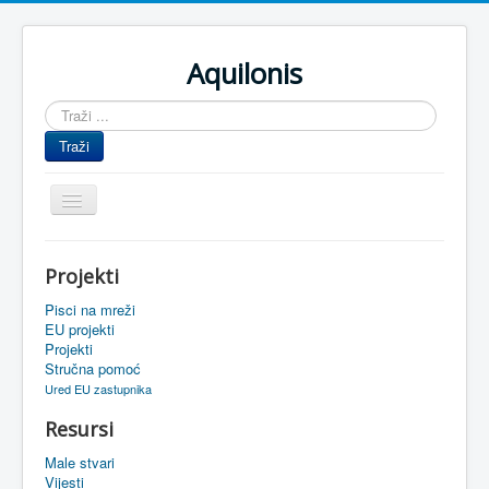
Aquilonis
Traži
...
Traži
Prikaz/Sakrivanje
navigacije
Naslovnica
Projekti
Upravljanje znanjem
Pisci na mreži
Obrazovanje
EU projekti
Projekti
Upravljanje projektima
Stručna pomoć
Ured EU zastupnika
Događaji
Resursi
Oaza
Male stvari
Sistemski alati
Vijesti