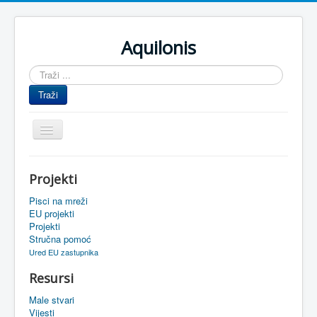
Aquilonis
Traži
...
Traži
Prikaz/Sakrivanje
navigacije
Naslovnica
Projekti
Upravljanje znanjem
Pisci na mreži
Obrazovanje
EU projekti
Projekti
Upravljanje projektima
Stručna pomoć
Ured EU zastupnika
Događaji
Resursi
Oaza
Male stvari
Sistemski alati
Vijesti