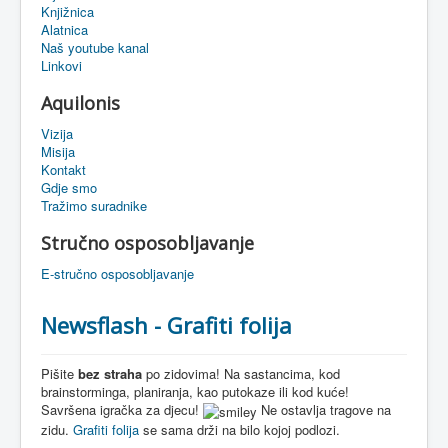
Knjižnica
eMapa
Alatnica
Naš youtube kanal
Linkovi
Aquilonis
Vizija
Misija
Kontakt
Gdje smo
Tražimo suradnike
Stručno osposobljavanje
E-stručno osposobljavanje
Newsflash - Grafiti folija
Pišite
bez straha
po zidovima! Na sastancima, kod
brainstorminga, planiranja, kao putokaze ili kod kuće!
Savršena igračka za djecu!
Ne ostavlja tragove na
zidu.
Grafiti folija
se sama drži na bilo kojoj podlozi.