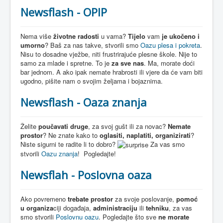
Newsflash - OPIP
Nema više
životne radosti
u vama?
Tijelo
vam
je ukočeno i
umorno
? Baš za nas takve, stvorili smo
Oazu plesa i pokreta
.
Nisu to dosadne vježbe, niti frustrirajuće plesne škole. Nije to
samo za mlade i spretne. To je
za sve nas
. Ma, morate doći
bar jednom. A ako ipak nemate hrabrosti ili vjere da će vam biti
ugodno, pišite nam o svojim željama i bojaznima.
Newsflash - Oaza znanja
Želite
poučavati druge
, za svoj gušt ili za novac?
Nemate
prostor
? Ne znate kako to
oglasiti, naplatiti, organizirati
?
Niste sigurni te radite li to dobro?
Za vas smo
stvorili
Oazu znanja
! Pogledajte!
Newsflah - Poslovna oaza
Ako povremeno
trebate prostor
za svoje poslovanje,
pomoć
u organiza
ciji događaja,
administraciju
ili
tehniku
, za vas
smo stvorili
Poslovnu oazu
. Pogledajte što sve
ne morate