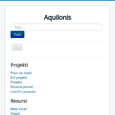
Aquilonis
Traži
...
Traži
Prikaz/Sakrivanje
navigacije
Naslovnica
Projekti
Upravljanje znanjem
Pisci na mreži
Obrazovanje
EU projekti
Projekti
Upravljanje projektima
Stručna pomoć
Ured EU zastupnika
Događaji
Resursi
Oaza
Male stvari
Sistemski alati
Vijesti