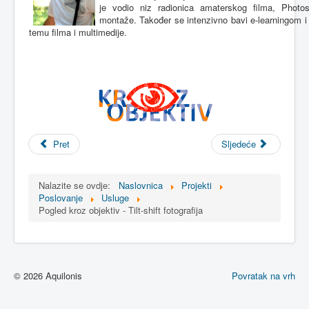
je
vodio
niz
radionica
amaterskog
filma
,
Photo
montaže
.
Također
se
intenzivno
bavi
e-learningom
temu
filma
i
multimedije
.
Pret
Sljedeće
Nalazite se ovdje:
Naslovnica
Projekti
Poslovanje
Usluge
Pogled kroz objektiv - Tilt-shift fotografija
© 2026 Aquilonis
Povratak na vrh