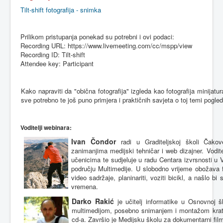
Tilt-shift fotografija - snimka
Prilikom
pristupanja
ponekad
su
potrebni
i
ovi
podaci
:
Recording URL: https://www.livemeeting.com/cc/mspp/view
Recording ID: Tilt-shift
Attendee key: Participant
Kako napraviti da "obična fotografija" izgleda kao fotografija minijatu
sve potrebno te još puno primjera i praktičnih savjeta o toj temi pogl
Voditelji
webinara
:
Ivan
Čondor
radi
u
Graditeljskoj
školi
Čakov
zanimanjima
medijski
tehničar
i web
dizajner
.
Vodite
učenicima
te
sudjeluje
u
radu
Centara
izvrsnosti
u
području
Multimedije
. U
slobodno
vrijeme
obožava
video
sadržaje
,
planinariti
,
voziti
bicikl
, a
našlo
bi 
vremena
.
Darko
Rakić
je
učitelj
informatike
u
Osnovnoj
š
multimedijom
,
posebno
snimanjem
i
montažom
kra
cd-a.
Završio
je
Medijsku
školu
za
dokumentarni
fil