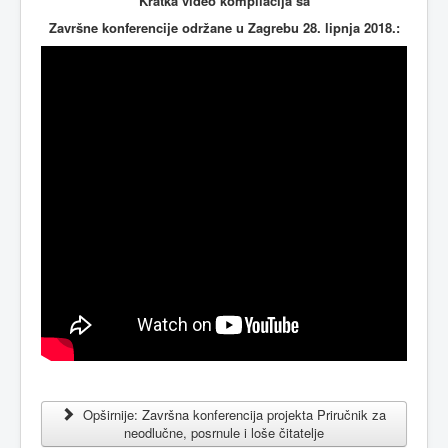
Kratka video kompilacija sa
Završne konferencije održane u Zagrebu 28. lipnja 2018.:
Opširnije: Završna konferencija projekta Priručnik za
neodlučne, posrnule i loše čitatelje