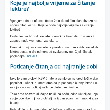
Koje je najbolje vrijeme za čitanje
lektire?
Vjerujemo da se učenici često žale da od školskih obveza ne
stignu čitati lektiru. Koje je onda najbolje vrijeme za čitanje
lektire?
Portal lektire.hr nudi savjete učenicima kako da uz učenje i
zadaće nađu vremena i za lektiru.
Prenosimo njihove savjete, a posebno nam se sviđa savjet da
lektira postane dio odmora od svakodnevice. Cijeli članak
pogledajte
OVDJE!
Poticanje čitanja od najranije dobi
Iako je sam projekt RSP čitatelja usmjeren na srednjoškolsku
populaciju učenika, smatramo da je poticanje čitanja bitno i u
ranojoj dobi uz poticaj najbliže djetetove okoline.
Tako smo sasvim slučajno naišli na priču jedne učiteljice koja
svoje učenike i njihovu obitelj na izvanredan način motivira za
čitanje.
Pohvaljujemo izvrsnu ideju učiteljice, a više o njenom radu s