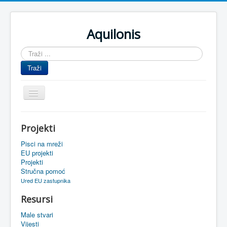
Aquilonis
Traži
...
Traži
Prikaz/Sakrivanje
navigacije
Naslovnica
Projekti
Upravljanje znanjem
Pisci na mreži
Obrazovanje
EU projekti
Projekti
Upravljanje projektima
Stručna pomoć
Ured EU zastupnika
Događaji
Resursi
Oaza
Male stvari
Sistemski alati
Vijesti