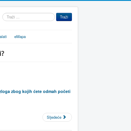
Traži
Traži
...
alati
eMapa
i?
azloga zbog kojih ćete odmah početi
Sljedeće