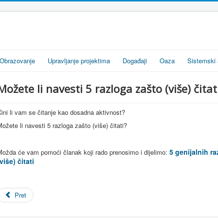
Obrazovanje
Upravljanje projektima
Događaji
Oaza
Sistemski 
Možete li navesti 5 razloga zašto (više) čitat
ini li vam se čitanje kao dosadna aktivnost?
ožete li navesti 5 razloga zašto (više) čitati?
5 genijalnih r
Možda će vam pomoći članak koji rado prenosimo i dijelimo:
više) čitati
Pret