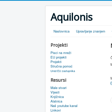
Aquilonis
Naslovnica
Upravljanje znanjem
Projekti
Pisci na mreži
EU projekti
Č
Projekti
M
Stručna pomoć
Ured EU zastupnika
Resursi
(
Male stvari
Vijesti
Knjižnica
Alatnica
Naš youtube kanal
Linkovi