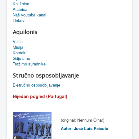
Knjižnica
eMapa
Alatnica
Naš youtube kanal
Linkovi
Aquilonis
Vizija
Misija
Kontakt
Gdje smo
Tražimo suradnike
Stručno osposobljavanje
E-stručno osposobljavanje
Nijedan pogled (Portugal)
(original:
Nenhum Olhar
)
Autor: José Luís Peixoto