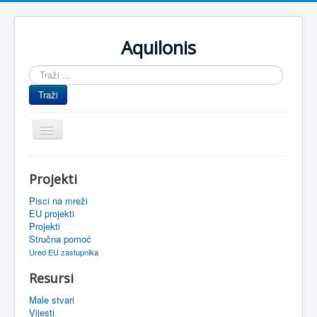
Aquilonis
Traži
...
Traži
Prikaz/Sakrivanje
navigacije
Naslovnica
Projekti
Upravljanje znanjem
Pisci na mreži
Obrazovanje
EU projekti
Projekti
Upravljanje projektima
Stručna pomoć
Ured EU zastupnika
Događaji
Resursi
Oaza
Male stvari
Sistemski alati
Vijesti