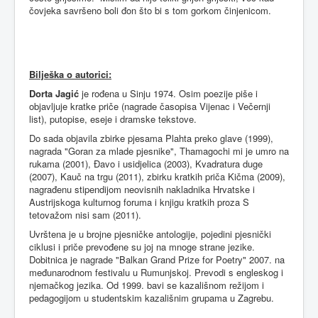
čovjeka savršeno boli đon što bi s tom gorkom činjenicom.
Bilješka
o
autorici
:
Dorta Jagić
je rođena u Sinju 1974. Osim poezije piše i
objavljuje kratke priče (nagrade časopisa Vijenac i Večernji
list), putopise, eseje i dramske tekstove.
Do sada objavila zbirke pjesama Plahta preko glave (1999),
nagrada "Goran za mlade pjesnike", Thamagochi mi je umro na
rukama (2001), Đavo i usidjelica (2003), Kvadratura duge
(2007), Kauč na trgu (2011), zbirku kratkih priča Kičma (2009),
nagrađenu stipendijom neovisnih nakladnika Hrvatske i
Austrijskoga kulturnog foruma i knjigu kratkih proza S
tetovažom nisi sam (2011).
Uvrštena je u brojne pjesničke antologije, pojedini pjesnički
ciklusi i priče prevođene su joj na mnoge strane jezike.
Dobitnica je nagrade "Balkan Grand Prize for Poetry" 2007. na
međunarodnom festivalu u Rumunjskoj. Prevodi s engleskog i
njemačkog jezika. Od 1999. bavi se kazališnom režijom i
pedagogijom u studentskim kazališnim grupama u Zagrebu.