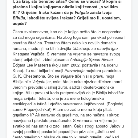
I, za kraj, što trenutno čitaš? Čemu se vraćaš? S kojim si
piscima i kojim knjigama otkrila književnost „s velikim
K“? Griješim li ako kažem da je
Vulgata
zaista tvoja
Biblija
, ishodište svijeta i teksta? Griješimo li, uostalom,
uopće?
Čitam svakodnevno, kao da je knjiga nešto što je neophodno
za rad moga organizma. No zbog toga sam ponekad pohlepna i
površna čitačica. Trenutno čitam nekoliko novijih domaćih
romana, među njima bih izdvojila
Udruženje za mravlje igre
Kristijana Vujičića. S vremena na vrijeme se navratim svojoj
staroj prijateljici, zbirci pjesama
Antologija Spoon Rivera
Edgara Lee Mastersa (koju sam 2002. postavila i na scenu
Knap). Tu su i briljantni eseji
Pravovjerje
majstora paradoksa
G. K. Chestertona. Što se
Vulgate
tiče nisi u pravu, moja
Biblija nije
Vulgata
jer, osim što je neke njezine dijelove marni
Jeronim prevodio u silnoj žurbi, sadrži i deuterokanonske
knjige. Ali u pravu si kada pretpostavljaš da je Biblija ishodište
moga svijeta i teksta, ona je za mene hologramska
enciklopedija istinâ i vječito suvremena književnost. (Pogledaj
samo Propovjednika!) Pitam se zašto me na kraju pitaš
griješimo li? Ali naravno da griješimo, na sto načina, i skroz
nesvjesno i prokleto proračunato. S vremena na vrijeme je
svatko od nas istinski zao i sitan. Čak i strogi apostol Jakov u
svojoj poetičnoj poslanici popustljivo priznaje: „Uistinu svi
često griješimo.“ Mislim da nije toliki grijeh griješiti, već kad