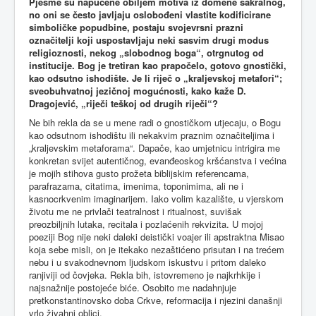
Pjesme su napučene obiljem motiva iz domene sakralnog,
no oni se često javljaju oslobođeni vlastite kodificirane
simboličke popudbine, postaju svojevrsni prazni
označitelji koji uspostavljaju neki sasvim drugi modus
religioznosti, nekog „slobodnog boga“, otrgnutog od
institucije. Bog je tretiran kao prapočelo, gotovo gnostički,
kao odsutno ishodište. Je li riječ o „kraljevskoj metafori“;
sveobuhvatnoj jezičnoj mogućnosti, kako kaže D.
Dragojević, „riječi teškoj od drugih riječi“?
Ne bih rekla da se u mene radi o gnostičkom utjecaju, o Bogu
kao odsutnom ishodištu ili nekakvim praznim označiteljima i
„kraljevskim metaforama“. Dapače, kao umjetnicu intrigira me
konkretan svijet autentičnog, evanđeoskog kršćanstva i većina
je mojih stihova gusto prožeta biblijskim referencama,
parafrazama, citatima, imenima, toponimima, ali ne i
kasnocrkvenim imaginarijem. Iako volim kazalište, u vjerskom
životu me ne privlači teatralnost i ritualnost, suvišak
preozbiljnih lutaka, recitala i pozlaćenih rekvizita. U mojoj
poeziji Bog nije neki daleki deistički voajer ili apstraktna Misao
koja sebe misli, on je itekako nezaštićeno prisutan i na trećem
nebu i u svakodnevnom ljudskom iskustvu i pritom daleko
ranjiviji od čovjeka. Rekla bih, istovremeno je najkrhkije i
najsnažnije postojeće biće. Osobito me nadahnjuje
pretkonstantinovsko doba Crkve, reformacija i njezini današnji
vrlo živahni oblici.