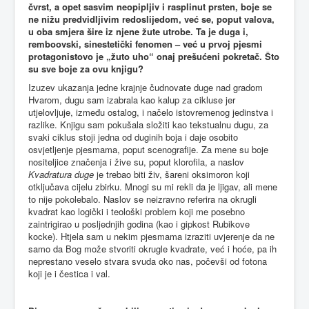
čvrst, a opet sasvim neopipljiv i rasplinut prsten, boje se
ne nižu predvidljivim redoslijedom, već se, poput valova,
u oba smjera šire iz njene žute utrobe. Ta je duga i,
remboovski, sinestetički fenomen – već u prvoj pjesmi
protagonistovo je „žuto uho“ onaj prešućeni pokretač. Što
su sve boje za ovu knjigu?
Izuzev ukazanja jedne krajnje čudnovate duge nad gradom
Hvarom, dugu sam izabrala kao kalup za cikluse jer
utjelovljuje, između ostalog, i načelo istovremenog jedinstva i
razlike. Knjigu sam pokušala složiti kao tekstualnu dugu, za
svaki ciklus stoji jedna od duginih boja i daje osobito
osvjetljenje pjesmama, poput scenografije. Za mene su boje
nositeljice značenja i žive su, poput klorofila, a naslov
Kvadratura duge
je trebao biti živ, šareni oksimoron koji
otključava cijelu zbirku. Mnogi su mi rekli da je ljigav, ali mene
to nije pokolebalo. Naslov se neizravno referira na okrugli
kvadrat kao logički i teološki problem koji me posebno
zaintrigirao u posljednjih godina (kao i gipkost Rubikove
kocke). Htjela sam u nekim pjesmama izraziti uvjerenje da ne
samo da Bog može stvoriti okrugle kvadrate, već i hoće, pa ih
neprestano veselo stvara svuda oko nas, počevši od fotona
koji je i čestica i val.