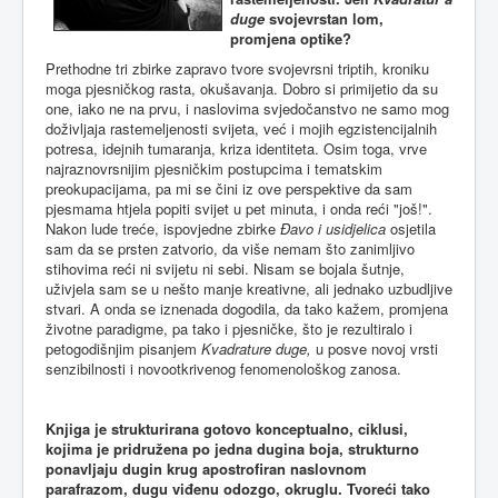
duge
svojevrstan lom,
promjena optike?
Prethodne tri zbirke zapravo tvore svojevrsni triptih, kroniku
moga pjesničkog rasta, okušavanja. Dobro si primijetio da su
one, iako ne na prvu, i naslovima svjedočanstvo ne samo mog
doživljaja rastemeljenosti svijeta, već i mojih egzistencijalnih
potresa, idejnih tumaranja, kriza identiteta. Osim toga, vrve
najraznovrsnijim pjesničkim postupcima i tematskim
preokupacijama, pa mi se čini iz ove perspektive da sam
pjesmama htjela popiti svijet u pet minuta, i onda reći "još!".
Nakon lude treće, ispovjedne zbirke
Đavo i usidjelica
osjetila
sam da se prsten zatvorio, da više nemam što zanimljivo
stihovima reći ni svijetu ni sebi. Nisam se bojala šutnje,
uživjela sam se u nešto manje kreativne, ali jednako uzbudljive
stvari. A onda se iznenada dogodila, da tako kažem, promjena
životne paradigme, pa tako i pjesničke, što je rezultiralo i
petogodišnjim pisanjem
Kvadrature duge,
u posve novoj vrsti
senzibilnosti i novootkrivenog fenomenološkog zanosa.
Knjiga je strukturirana gotovo konceptualno, ciklusi,
kojima je pridružena po jedna dugina boja, strukturno
ponavljaju dugin krug apostrofiran naslovnom
parafrazom, dugu viđenu odozgo, okruglu. Tvoreći tako