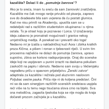
kazališta? Dolazi li do „pomutnje žanrova“?
Ako je to sreća, imam tu sreću da sam žanrovski znatiželjna.
Kazalište me čak mnogo ranije privuklo od pisanja, zapravo
sve do dvadesete bila sam uvjerena da ću postati glumica.
Kad me nisu primili na Akademiju, upustila sam se u
redateljski rad s različitim studentskim skupinama i s njima
ostala. To je strast koju je poznavao i Lorca. U izražavanju
ideja zabavno je promatrati mogućnosti i granice nekog
umjetničkog medija. A ponekad se i prevariti oko toga!
Nedavno mi je izašla u nakladničkoj kući Aora i zbirka kratkih
proza
Kičma,
a pišem i roman o tjelesnosti riječi. U svim tim
procesima najčešće ne dolazi do pomutnje žanrova, upravo
suprotno, zbiva se korisno nadopunjavanje. Onaj dio scenske
ideje koji ne uspijevam u punini izraziti na daskama pokušam
zaskočiti na papiru i obrnuto. Nedavno sam svoju u
Večernjaku
nagrađenu priču o opasnom prijateljstvu „Ženski zatvor“
adaptirala za kazalište i režirala pod aluzivnim naslovom
Poljubac sestre pauka
. Priča nije ni do koljena predstavi. Čini
mi se da sam sinergijom različitih scenskih sredstava uspjela
reći više na tu temu nego tisućama slova crno na bijelo. Sva
ona melodična, zagasita tjeskoba koja se nije mogla do kraja
dočarati prozom zaživjela je u kazalištu.