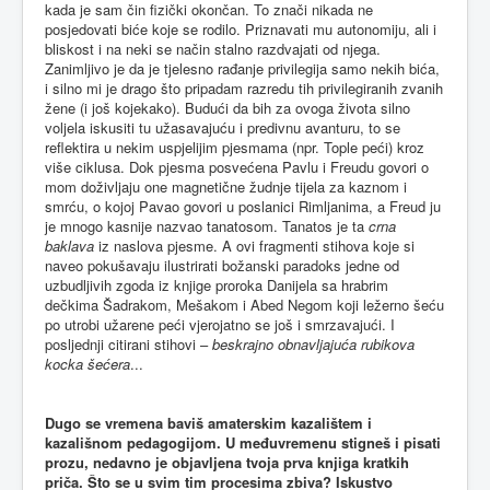
kada je sam čin fizički okončan. To znači nikada ne
posjedovati biće koje se rodilo. Priznavati mu autonomiju, ali i
bliskost i na neki se način stalno razdvajati od njega.
Zanimljivo je da je tjelesno rađanje privilegija samo nekih bića,
i silno mi je drago što pripadam razredu tih privilegiranih zvanih
žene (i još kojekako). Budući da bih za ovoga života silno
voljela iskusiti tu užasavajuću i predivnu avanturu, to se
reflektira u nekim uspjelijim pjesmama (npr. Tople peći) kroz
više ciklusa. Dok pjesma posvećena Pavlu i Freudu govori o
mom doživljaju one magnetične žudnje tijela za kaznom i
smrću, o kojoj Pavao govori u poslanici Rimljanima, a Freud ju
je mnogo kasnije nazvao tanatosom. Tanatos je ta
crna
baklava
iz naslova pjesme. A ovi fragmenti stihova koje si
naveo pokušavaju ilustrirati božanski paradoks jedne od
uzbudljivih zgoda iz knjige proroka Danijela sa hrabrim
dečkima Šadrakom, Mešakom i Abed Negom koji ležerno šeću
po utrobi užarene peći vjerojatno se još i smrzavajući. I
posljednji citirani stihovi –
beskrajno obnavljajuća rubikova
kocka šećera
...
Dugo se vremena baviš amaterskim kazalištem i
kazališnom pedagogijom. U međuvremenu stigneš i pisati
prozu, nedavno je objavljena tvoja prva knjiga kratkih
priča. Što se u svim tim procesima zbiva? Iskustvo