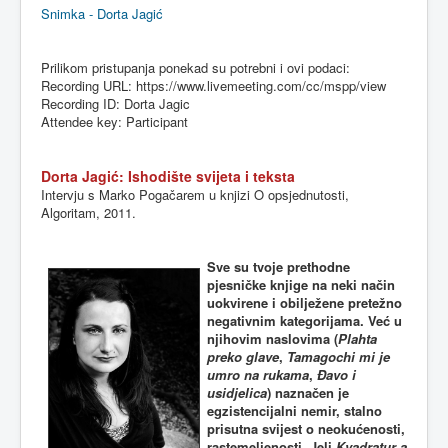
Snimka - Dorta Jagić
Prilikom
pristupanja
ponekad
su
potrebni
i
ovi
podaci
:
Recording URL: https://
www.livemeeting.com
/cc/
mspp
/view
Recording ID: Dorta Jagic
Attendee key: Participant
Dorta Jagić: Ishodište svijeta i teksta
Intervju s Marko Pogačarem u knjizi O opsjednutosti,
Algoritam, 2011.
Sve su tvoje prethodne
pjesničke knjige na neki način
uokvirene i obilježene pretežno
negativnim kategorijama. Već u
njihovim naslovima (
Plahta
preko glave
,
Tamagochi mi je
umro na rukama
,
Đavo i
usidjelica
) naznačen je
egzistencijalni nemir, stalno
prisutna svijest o neokućenosti,
rastemeljenosti. Jeli
Kvadratur a