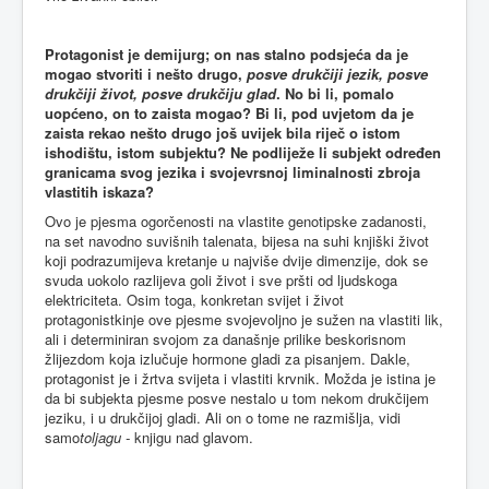
Protagonist je demijurg; on nas stalno podsjeća da je
mogao stvoriti i nešto drugo,
posve drukčiji jezik, posve
drukčiji život, posve drukčiju glad
. No bi li, pomalo
uopćeno, on to zaista mogao? Bi li, pod uvjetom da je
zaista rekao nešto drugo još uvijek bila riječ o istom
ishodištu, istom subjektu? Ne podliježe li subjekt određen
granicama svog jezika i svojevrsnoj liminalnosti zbroja
vlastitih iskaza?
Ovo je pjesma ogorčenosti na vlastite genotipske zadanosti,
na set navodno suvišnih talenata, bijesa na suhi knjiški život
koji podrazumijeva kretanje u najviše dvije dimenzije, dok se
svuda uokolo razlijeva goli život i sve pršti od ljudskoga
elektriciteta. Osim toga, konkretan svijet i život
protagonistkinje ove pjesme svojevoljno je sužen na vlastiti lik,
ali i determiniran svojom za današnje prilike beskorisnom
žlijezdom koja izlučuje hormone gladi za pisanjem. Dakle,
protagonist je i žrtva svijeta i vlastiti krvnik. Možda je istina je
da bi subjekta pjesme posve nestalo u tom nekom drukčijem
jeziku, i u drukčijoj gladi. Ali on o tome ne razmišlja, vidi
samo
toljagu
-
knjigu nad glavom.