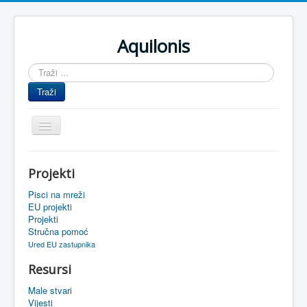
Aquilonis
Traži
...
Traži
Prikaz/Sakrivanje
navigacije
Naslovnica
Projekti
Upravljanje znanjem
Pisci na mreži
Obrazovanje
EU projekti
Projekti
Upravljanje projektima
Stručna pomoć
Ured EU zastupnika
Događaji
Resursi
Oaza
Male stvari
Sistemski alati
Vijesti