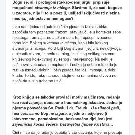
Bogu se, ali i protagonistu-kao-demijurgu, pripisuje
mogućnost
stvaranja iz ničega
. Stavimo li, za sad, bogove
u zagrade, nije li to u poeziji, uslijed isključivosti njezina
medija, jednostavno nemoguće?
Iako sam jednu od autoironičnih pjesama iz ove zbirke
započela tom poznatom frazom, stavljajući je u kontekst sebe
i pustoga tramvaja, ne slažem se s tom općeprihvaćenom
formulom Božjeg
stvaranja iz ničega,
kao i bilo kakvog
stvaranja iz ničega. Po Bibliji Bog stvara riječju iz nevidljivoga,
a pjesnik stvara, između ostalog, iz cijelog velikog bazena
književnog kolektivnog svjesnog / nesvjesnog. Na neki je
način sve već odavna napisano, i netko je dobro rekao da je
razlika između dobrih i loših pisaca što loši imitiraju, a dobri
kradu. To što, ruku na srce, stojimo na ramenima divova ne
znači da s njih trebamo i sići.
Kroz knjigu se također provlači motiv majčinstva, rađanja
kao razdvajanja, obostrano traumatskog iskustva. Jedna je
pjesma posvećena Sv. Pavlu i dr. Freudu.
U usijanoj peći
,
reći ćeš,
samo Bog ne izgara
, a jedino nedjeljivo (i
istovremeno, paradoksalno, beskonačno djeljivo) jest
zajednička kocka šećera, bezuvjetna ljubav Kristova
...
Čini mi se da je rađanje osobita vrsta davanja, koje ne prestaje