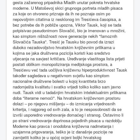
gesta zažarenog pripadnika Mladih unutar pokreta hrvatske
moderne. U Matoševoj skici grupnoga portreta mladih pisaca
za koje on otvoreno priznaje da ih ne poznaje osim po
nepovoljnim citatima iz nesklonog im Tresićeva časopisa, a
bez potrebe da ih pobliže upozna, Viktor Tausk, koji se tada
potpisivao pseudonimom Slovačić, bio je imenovan u množini,
kao simptom ništožnosti nove generacije nekih "famoznih
Slovačića Tauska". Tresić je Tausku bio povod da izrazi
duboko nezadovoljstvo hrvatskim književnim prilikama u
kojima se jaka društvena pozicija koristi kao sredstvo
utjecanja na savjest kritičara. Uređivanje vlastitoga lista prijeti
postati oblikom monopoliziranja medijskoga prostora, a
Tresićevu već tada uočljiva književnu hiperproduktivnost Tausk
također sagledava u negativnom svjetlu kao simptom
nacionalne društvene bolesti u kojoj kvantiteta brzo
nadomješta kvalitetu i svatko vrijedi toliko koliko sam javno
nudi. Tausk vidi u tadašnjim hrvatskim intelektualnim prilikama
doba "literarne nemoći". Na hrvatskom književnom prostoru
dolazi – po njegovu mišljenju – do izmicanja vrijednosnih
kriterija, i najgoreg od svih zala, a to je nesposobnosti da se
izvrši usporedno vrednovanje domaćeg i stranog. Ostavimo li
po strani vrednovanje doprinosa pojedinih pisaca u razdoblju
Moderne kao pravca i onodobna književna nadmetanja i
uzajamna prigovaranja, teško je iz današnje pozicije ne
zamijetiti koliko je u općoj ocjeni boljki hrvatskog