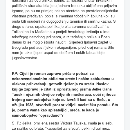
naftalina i za ovu priliku: naime, atmosfera unutar hrvatskih
političkih stranaka bila je u jednom trenutku obilježena prljavim
igrama, pa su na primjer, nakon atentata na prestolonasljednika
vlastima predavani popisi s imenima tobožnjih špijuna koji su
onda bili osuđeni na dugogodišnju tamnicu ili smrtnu kaznu. S
druge strane, srpska politika je bila spremna surađivati i s
Talijanima i s Mađarima u podjeli hrvatskog teritorija u ime
tobožnjeg narodnog jedinstva, a iz tadašnjih prilika u Bosni i
danas bi se moglo štošta naučiti. Slijedeći ljubavni zaplet u
Beogradu pod austrijskom okupacijom, pred kraj romana Bilo
nam je tako lijepo! usput se dotičem i nekih tabua ideje
jugoslavenstva.
KP: Cijeli je roman zapravo priča o potrazi za
nekonvencionalnim oblicima sreće i našim zabludama u
olakom prihvaćanju gotovih rješenja za sreću. Naslov
knjige zapravo je citat iz oproštajnog pisma Jelke Gans
Tausk i njezinih dvojice voljenih muškaraca, uoči njihova
trojnog samoubojstva koje su izvršili kad su u Beču, u
ožujku 1938, otvorivši prozor vidjeli nacističku paradu. Što
je, prema vama kao spisateljici, sreća, te kada je
samoubojstvo "opravdano"?
S. P.: Jelka, omiljena sestra Viktora Tauska, imala je u sebi,
za razliku od brata, "kapacitet za sreću". Jelkin drugi muž,