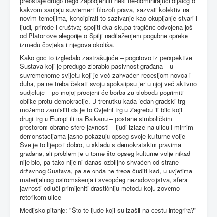
preostaje drugo nego zapodjenuti neki ne-dominirajući dijalog o
kakvom sanjaju suvremeni filozofi prava, sazvati kolektiv na
novim temeljima, koncipirati to sazivanje kao okupljanje stvari i
ljudi, prirode i društva; spojiti dva skupa tragično odvojena još
od Platonove alegorije o Spilji nadilaženjem pogubne opreke
između čovjeka i njegova okoliša.
Kako god to izgledalo zastrašujuće – pogotovo iz perspektive
Sustava koji je predugo zlorabio pasivnost građana – u
suvremenome svijetu koji je već zahvaćen recesijom novca i
duha, pa ne treba čekati svoju apokalipsu jer u njoj već aktivno
sudjeluje – po mojoj procjeni će borba za slobodu poprimiti
oblike protu-demokracije. U trenutku kada jedan gradski trg –
možemo zamisliti da je to Cvjetni trg u Zagrebu ili bilo koji
drugi trg u Europi ili na Balkanu – postane simboličkim
prostorom obrane sfere javnosti – ljudi izlaze na ulicu i mirnim
demonstacijama jasno pokazuju opseg svoje kulturne volje.
Sve je to lijepo i dobro, u skladu s demokratskim pravima
građana, ali problem je u tome što opseg kulturne volje nikad
nije bio, pa tako nije ni danas ozbiljno shvaćen od strane
državnog Sustava, pa se onda ne treba čuditi kad, u uvjetima
materijalnog osiromašenja i sveopćeg nezadovoljstva, sfera
javnosti odluči primijeniti drastičniju metodu koju zovemo
retorikom ulice.
Medijsko pitanje: "Što te ljude koji su izašli na cestu integrira?"