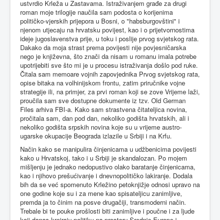
ustvrdio Krleža u Zastavama. Istraživanjem građe za drugi
roman moje trilogije naučila sam podosta o korijenima
političko-vjerskih prijepora u Bosni, o "habsburgovštini" i
njenom utjecaju na hrvatsku povijest, kao i o prijetvornostima
ideje jugoslavenstva prije, u toku i poslije prvog svjetskog rata.
Dakako da moja strast prema povijesti nije povjesničarska
nego je književna, što znači da nisam u romanu imala potrebe
upotrijebiti sve što mi je u procesu istraživanja došlo pod ruke.
Čitala sam memoare vojnih zapovjednika Prvog svjetskog rata,
opise bitaka na volhinijskom frontu, zatim priručnike vojne
strategije ili, na primjer, za prvi roman koji se zove Vrijeme laži,
proučila sam sve dostupne dokumente iz tzv. Old German
Files arhiva FBI-a. Kako sam strastvena čitateljica novina,
pročitala sam, dan pod dan, nekoliko godišta hrvatskih, ali i
nekoliko godišta srpskih novina koje su u vrijeme austro-
ugarske okupacije Beograda izlazile u Srbiji i na Krfu.
Način kako se manipulira činjenicama u udžbenicima povijesti
kako u Hrvatskoj, tako i u Srbiji je skandalozan. Po mojem
mišljenju je jednako nedopustivo olako baratanje činjenicama,
kao i njihovo prešućivanje i dnevnopolitičko lakiranje. Dodala
bih da se već spomenuto Krležino petoknjižje odnosi upravo na
one godine koje su i za mene kao spisateljicu zanimljive,
premda ja to činim na posve drugačiji, transmoderni način.
Trebale bi te pouke prošlosti biti zanimljive i poučne i za ljude
koji danas kreiraju politiku na prostoru Srednje Europe i