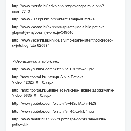
http://www.mvinfo.hr/izdvojeno-razgovor-opsirnije.php?
ppar=7740
http://www.kulturpunkt.hr/content/stanje-sumraka
http://www.24sata.hr/express/spisateljica-sibila-petlevski-
glupost-je-najopasnije-oruzje-349040
http://www.vecernji.hr/knjige/zivimo-stanje-latentnog-treceg-
svjetskog-rata-920984
Videorazgovori s autoricom:
http://www.youtube.com/watch?v=LNirpWA1Qdk
http://max.tportal.hr/Intervju-Sibila-Petlevski-
Video_12625_0__0.aspx
http://max.tportal.hr/Sibila-Petlevski-na-Tribini-Razotkrivanje-
Video_9635_0__0.aspx
http://www.youtube.com/watch?v=NGJIAOhHNZ8
http://www.youtube.com/watch?v=40Xg4cE1hog
http://www.teatar.hr/116557/upoznajte-nominirane-sibila-
petlevski/