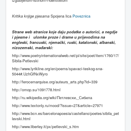
izgubljenom-istinom-i-identitetom
Kritika knjige pjesama
Spojena lica
Poveznica
Strane web stranice koje daju podatke o autorici, a negdje
i pjesme i ulomke proze i drame u prijevodima na
engleski, francuski, njemački, ruski, katalonski, albanski,
nizozemski, mađarski:
http://www.poetryinternationalweb.net/pi/site/poet/item/1760/17/
Sibila-Petlevski
http://www.lyrikline.org/en/poems/spavaci-teskog-sna-
5044#.UzhGfNxWyro
http://ferocemarquise.org/auteurs_arts.php?id=339
http://omop.su/1091778.html
http://ru.wikipedia.org/wiki/Петлевски,_Сибила
http://www.textonly.ru/mood/?issue=27&article=27971
http://www.bcn.es/barcelonapoesia/castellano/poetes/sibila_pet
levski.html
http://www.liberley.it/px/petlevski_s.htm