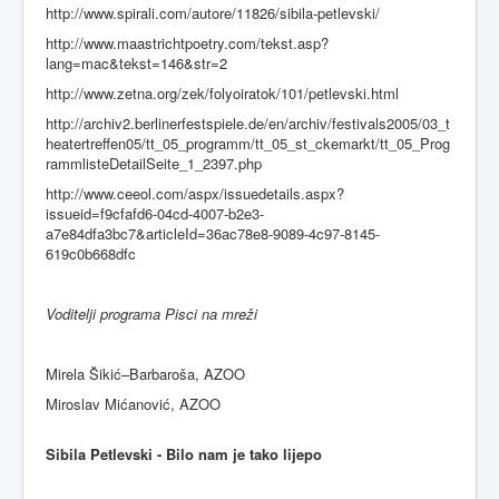
http://www.spirali.com/autore/11826/sibila-petlevski/
http://www.maastrichtpoetry.com/tekst.asp?
lang=mac&tekst=146&str=2
http://www.zetna.org/zek/folyoiratok/101/petlevski.html
http://archiv2.berlinerfestspiele.de/en/archiv/festivals2005/03_t
heatertreffen05/tt_05_programm/tt_05_st_ckemarkt/tt_05_Prog
rammlisteDetailSeite_1_2397.php
http://www.ceeol.com/aspx/issuedetails.aspx?
issueid=f9cfafd6-04cd-4007-b2e3-
a7e84dfa3bc7&articleId=36ac78e8-9089-4c97-8145-
619c0b668dfc
Voditelji programa Pisci na mreži
Mirela Šikić–Barbaroša, AZOO
Miroslav Mićanović, AZOO
Sibila Petlevski - Bilo nam je tako lijepo