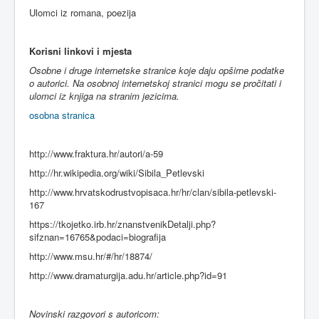
Ulomci iz romana, poezija
Korisni linkovi i mjesta
Osobne i druge internetske stranice koje daju opširne podatke
o autorici. Na osobnoj internetskoj stranici mogu se pročitati i
ulomci iz knjiga na stranim jezicima.
osobna stranica
http://www.fraktura.hr/autori/a-59
http://hr.wikipedia.org/wiki/Sibila_Petlevski
http://www.hrvatskodrustvopisaca.hr/hr/clan/sibila-petlevski-
167
https://tkojetko.irb.hr/znanstvenikDetalji.php?
sifznan=16765&podaci=biografija
http://www.msu.hr/#/hr/18874/
http://www.dramaturgija.adu.hr/article.php?id=91
Novinski razgovori s autoricom: