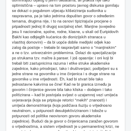
optimistična – upravo na tom prostoru javnog diskursa gomilaju
se dokazi o pogubnom utjecaju klišeiziranja sudionika u
raspravama, pa je tako jednima dopušten govor o određenim
temama, drugima nije, i to na osnovi tipizirajuće procjene o
pripadnosti jednoj ili drugoj socijalnoj sferi. Manjine (svejedno
jesu li nacionalne, spolne, rodne, klasne, u skali od Euripidovih
Bakhi kao odbjeglih kućanica do dionizijskih stranaca u
vlastitoj domovini) – da bi uopće dobile medijski odjek kao
zalog da postoje – trebale bi raspravljati samo o "manjinskim"
a ne o tzv. univerzalnim problemima. Dolazi do specijalizacije
po strukama tzv. maître à panser. I još opasnije: i oni koji bi
trebali biti zastupnicima razuma i etike struke akademske
zajednice, kako prirodnjaci, tako i društvenjaci, podijeljeni su s
jedne strane na govornike u ime činjenica i s druge strane na
govornike u ime vrijednosti. Eh, kad bi stvari bile tako
jednostavne kakvima se čine! Kad ne bi granica između ja
govorim i činjenice govore bila tako kliska – dodajem i tako
politizirana – kad bi postojala svijest o uzajamnoj vezi umijeća
uvjeravanja (koja se pripisuje retorici "mekih" znanosti) i
umijeća demonstriranja (koja podržava iluziju o vrijednosno
neutralnom, u potpunosti desubjektiviziranom i tobože u
potpunosti od politike neovisnom govoru akademske
zajednice). Budući da je govor o činjenicama zaražen govorom
o vrijednostima, a sistem vrijednosti je u permanentnoj krizi, ne