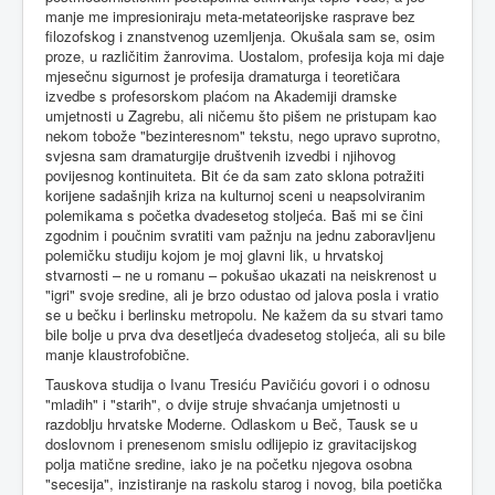
manje me impresioniraju meta-metateorijske rasprave bez
filozofskog i znanstvenog uzemljenja. Okušala sam se, osim
proze, u različitim žanrovima. Uostalom, profesija koja mi daje
mjesečnu sigurnost je profesija dramaturga i teoretičara
izvedbe s profesorskom plaćom na Akademiji dramske
umjetnosti u Zagrebu, ali ničemu što pišem ne pristupam kao
nekom tobože "bezinteresnom" tekstu, nego upravo suprotno,
svjesna sam dramaturgije društvenih izvedbi i njihovog
povijesnog kontinuiteta. Bit će da sam zato sklona potražiti
korijene sadašnjih kriza na kulturnoj sceni u neapsolviranim
polemikama s početka dvadesetog stoljeća. Baš mi se čini
zgodnim i poučnim svratiti vam pažnju na jednu zaboravljenu
polemičku studiju kojom je moj glavni lik, u hrvatskoj
stvarnosti – ne u romanu – pokušao ukazati na neiskrenost u
"igri" svoje sredine, ali je brzo odustao od jalova posla i vratio
se u bečku i berlinsku metropolu. Ne kažem da su stvari tamo
bile bolje u prva dva desetljeća dvadesetog stoljeća, ali su bile
manje klaustrofobične.
Tauskova studija o Ivanu Tresiću Pavičiću govori i o odnosu
"mladih" i "starih", o dvije struje shvaćanja umjetnosti u
razdoblju hrvatske Moderne. Odlaskom u Beč, Tausk se u
doslovnom i prenesenom smislu odlijepio iz gravitacijskog
polja matične sredine, iako je na početku njegova osobna
"secesija", inzistiranje na raskolu starog i novog, bila poetička