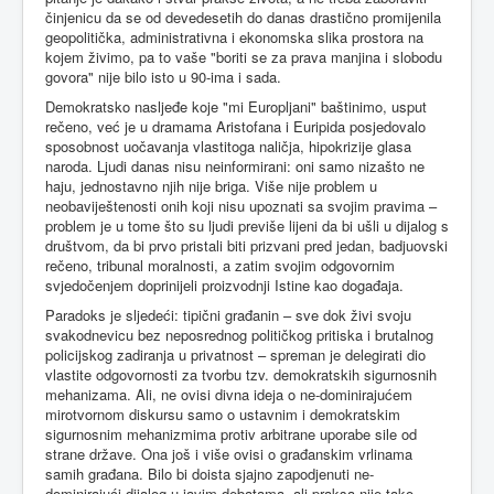
činjenicu da se od devedesetih do danas drastično promijenila
geopolitička, administrativna i ekonomska slika prostora na
kojem živimo, pa to vaše "boriti se za prava manjina i slobodu
govora" nije bilo isto u 90-ima i sada.
Demokratsko nasljeđe koje "mi Europljani" baštinimo, usput
rečeno, već je u dramama Aristofana i Euripida posjedovalo
sposobnost uočavanja vlastitoga naličja, hipokrizije glasa
naroda. Ljudi danas nisu neinformirani: oni samo nizašto ne
haju, jednostavno njih nije briga. Više nije problem u
neobaviještenosti onih koji nisu upoznati sa svojim pravima –
problem je u tome što su ljudi previše lijeni da bi ušli u dijalog s
društvom, da bi prvo pristali biti prizvani pred jedan, badjuovski
rečeno, tribunal moralnosti, a zatim svojim odgovornim
svjedočenjem doprinijeli proizvodnji Istine kao događaja.
Paradoks je sljedeći: tipični građanin – sve dok živi svoju
svakodnevicu bez neposrednog političkog pritiska i brutalnog
policijskog zadiranja u privatnost – spreman je delegirati dio
vlastite odgovornosti za tvorbu tzv. demokratskih sigurnosnih
mehanizama. Ali, ne ovisi divna ideja o ne-dominirajućem
mirotvornom diskursu samo o ustavnim i demokratskim
sigurnosnim mehanizmima protiv arbitrane uporabe sile od
strane države. Ona još i više ovisi o građanskim vrlinama
samih građana. Bilo bi doista sjajno zapodjenuti ne-
dominirajući dijalog u javim debatama, ali praksa nije tako