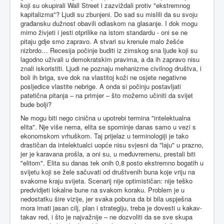
koji su okupirali Wall Street i zazviždali protiv "ekstremnog
kapitalizma"? Ljudi su zbunjeni. Do sad su mislili da su svoju
građansku dužnost obavili odlaskom na glasanje. I dok mogu
mirno živjeti i jesti otprilike na istom standardu - oni se ne
pitaju gdje smo zapravo. A stvari su krenule malo žešće
nizbrdo… Recesija počinje buditi iz zimskog sna ljude koji su
lagodno uživali u demokratskim pravima, a da ih zapravo nisu
znali iskoristiti. Ljudi ne poznaju mehanizme civilnog društva, i
boli ih briga, sve dok na vlastitoj koži ne osjete negativne
posljedice vlastite nebrige. A onda si počinju postavljati
patetična pitanja – na primjer – što možemo učiniti da svijet
bude bolji?
Ne mogu biti nego cinična u upotrebi termina "intelektualna
elita". Nje više nema, elita se spominje danas samo u vezi s
ekonomskom vrhuškom. Taj prijelaz u terminologiji je tako
drastičan da intelektualci uopće nisu svjesni da "laju" u prazno,
jer je karavana prošla, a oni su, u međuvremenu, prestali biti
"elitom". Elita su danas tek onih 0,8 posto ekstremno bogatih u
svijetu koji se žele sačuvati od društvenih buna koje vriju na
svakome kraju svijeta. Scenarij nije optimističan: nije teško
predvidjeti lokalne bune na svakom koraku. Problem je u
nedostatku šire vizije, jer svaka pobuna da bi bila uspješna
mora imati jasan cilj, plan i strategiju, treba je dovesti u kakav-
takav red, i što je najvažnije – ne dozvoliti da se sve skupa