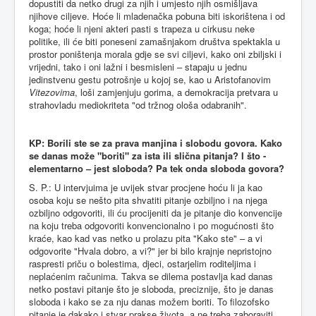
dopustiti da netko drugi za njih i umjesto njih osmišljava
njihove ciljeve. Hoće li mladenačka pobuna biti iskorištena i od
koga; hoće li njeni akteri pasti s trapeza u cirkusu neke
politike, ili će biti poneseni zamašnjakom društva spektakla u
prostor poništenja morala gdje se svi ciljevi, kako oni zbiljski i
vrijedni, tako i oni lažni i besmisleni – stapaju u jednu
jedinstvenu gestu potrošnje u kojoj se, kao u Aristofanovim
Vitezovima
, loši zamjenjuju gorima, a demokracija pretvara u
strahovladu mediokriteta "od tržnog ološa odabranih".
KP: Borili ste se za prava manjina i slobodu govora. Kako
se danas može "boriti" za ista ili slična pitanja? I što -
elementarno – jest sloboda? Pa tek onda sloboda govora?
S. P.: U intervjuima je uvijek stvar procjene hoću li ja kao
osoba koju se nešto pita shvatiti pitanje ozbiljno i na njega
ozbiljno odgovoriti, ili ću procijeniti da je pitanje dio konvencije
na koju treba odgovoriti konvencionalno i po mogućnosti što
kraće, kao kad vas netko u prolazu pita "Kako ste" – a vi
odgovorite "Hvala dobro, a vi?" jer bi bilo krajnje nepristojno
raspresti priču o bolestima, djeci, ostarjelim roditeljima i
neplaćenim računima. Takva se dilema postavlja kad danas
netko postavi pitanje što je sloboda, preciznije, što je danas
sloboda i kako se za nju danas možem boriti. To filozofsko
pitanje je dakako i stvar prakse života, a ne treba zaboraviti