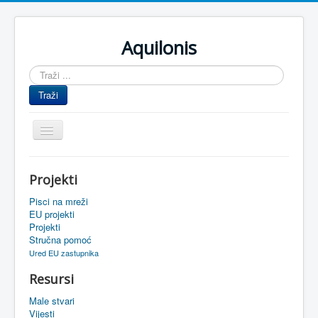
Aquilonis
Traži
...
Traži
Prikaz/Sakrivanje
navigacije
Naslovnica
Projekti
Upravljanje znanjem
Pisci na mreži
Obrazovanje
EU projekti
Projekti
Upravljanje projektima
Stručna pomoć
Ured EU zastupnika
Događaji
Resursi
Oaza
Male stvari
Sistemski alati
Vijesti