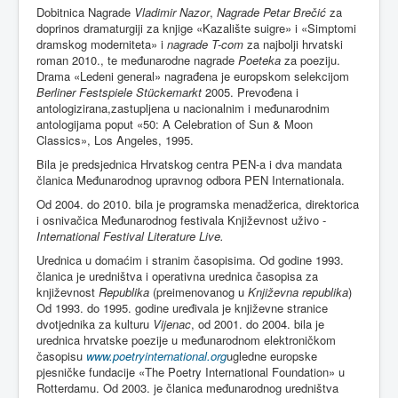
Dobitnica Nagrade
Vladimir Nazor
,
Nagrade Petar Brečić
za
doprinos dramaturgiji za knjige «Kazalište suigre» i «Simptomi
dramskog moderniteta» i
nagrade T-com
za najbolji hrvatski
roman 2010., te međunarodne nagrade
Poeteka
za poeziju.
Drama «Ledeni general» nagrađena je europskom selekcijom
Berliner Festspiele Stückemarkt
2005. Prevođena i
antologizirana,zastupljena u nacionalnim i međunarodnim
antologijama poput «50: A Celebration of Sun & Moon
Classics», Los Angeles, 1995.
Bila je predsjednica Hrvatskog centra PEN-a i dva mandata
članica Međunarodnog upravnog odbora PEN Internationala.
Od 2004. do 2010. bila je programska menadžerica, direktorica
i osnivačica Međunarodnog festivala Književnost uživo -
International Festival Literature Live.
Urednica u domaćim i stranim časopisima. Od godine 1993.
članica je uredništva i operativna urednica časopisa za
književnost
Republika
(preimenovanog u
Književna republika
)
Od 1993. do 1995. godine uređivala je književne stranice
dvotjednika za kulturu
Vijenac
, od 2001. do 2004. bila je
urednica hrvatske poezije u međunarodnom elektroničkom
časopisu
www.poetryinternational.org
ugledne europske
pjesničke fundacije «The Poetry International Foundation» u
Rotterdamu. Od 2003. je članica međunarodnog uredništva