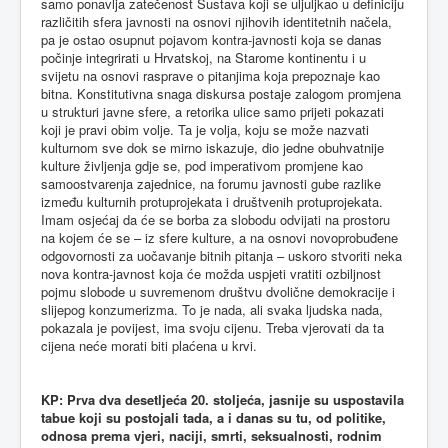
samo ponavlja zatečenost Sustava koji se uljuljkao u definiciju
različitih sfera javnosti na osnovi njihovih identitetnih načela,
pa je ostao osupnut pojavom kontra-javnosti koja se danas
počinje integrirati u Hrvatskoj, na Starome kontinentu i u
svijetu na osnovi rasprave o pitanjima koja prepoznaje kao
bitna. Konstitutivna snaga diskursa postaje zalogom promjena
u strukturi javne sfere, a retorika ulice samo prijeti pokazati
koji je pravi obim volje. Ta je volja, koju se može nazvati
kulturnom sve dok se mirno iskazuje, dio jedne obuhvatnije
kulture življenja gdje se, pod imperativom promjene kao
samoostvarenja zajednice, na forumu javnosti gube razlike
između kulturnih protuprojekata i društvenih protuprojekata.
Imam osjećaj da će se borba za slobodu odvijati na prostoru
na kojem će se – iz sfere kulture, a na osnovi novoprobuđene
odgovornosti za uočavanje bitnih pitanja – uskoro stvoriti neka
nova kontra-javnost koja će možda uspjeti vratiti ozbiljnost
pojmu slobode u suvremenom društvu dvolične demokracije i
slijepog konzumerizma. To je nada, ali svaka ljudska nada,
pokazala je povijest, ima svoju cijenu. Treba vjerovati da ta
cijena neće morati biti plaćena u krvi.
KP: Prva dva desetljeća 20. stoljeća, jasnije su uspostavila
tabue koji su postojali tada, a i danas su tu, od politike,
odnosa prema vjeri, naciji, smrti, seksualnosti, rodnim