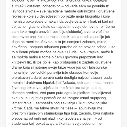
epizoda, buditi iz stoljetnog sna uspavane heroje hrvatske
šutnje? Uostalom, odnedavno – od kada sam se povukla iz
javnoga života – sve navedene metode ostrakizma i društvene
represije koje su devedesetih obilježile moju biografiju i koje
me nisu pokolebale u nakani da ovdje ostanem (čak ni kad mi
se jasno i glasno vikalo da napustim svoju domovinu, pri čemu
sam lako mogla unovčiti poziciju disidenta), sve te vještine
nisu ravne onoj koju je moja intelektualna sredina poslije još
dugo na meni iskušavala, a to je: namjerni zaborav, mirno,
savršeno i potpuno odsustvo potrebe da se provjeri odnosi li se
to o čemu pišem možda na ove tu ljude i ove krajeve, može li
se možda netko u tome o čemu govorim prepoznati kao
književni lik, ili još bolje, kao protagonist u zapletu društvene
drame koja simptome svoje krize vuče još od Habsburške
monarhije i periodički ponavlja iste obrasce komedije
prerušavanja da bi upravo sada dostigla najveći stupanj pada
morala i društvene hipokrizije? Nekada, dok sam imala manje
životnog iskustva, utješila bi me činjenica da je ta ista,
domaća sredina, već puno puta ogrnula plaštem nevidljivosti
sve koji su joj htjeli pomoći da se izdigne iznad supijanog
lamentiranja, i samosažalnog zavijanja u kutu provincijske
krčme. Sada me takve stvari ne tješe – ispunjavaju me
prezirom i gnjevom starinskoga tipa koji, začudo, biva najbolje
prepoznat od onih najmlađih koji žude za znanjem – od
studenata koji pokušavaju artikulirati svoju pobunu i ne