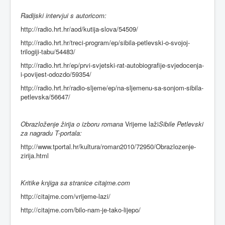
Radijski intervjui s autoricom:
http://radio.hrt.hr/aod/kutija-slova/54509/
http://radio.hrt.hr/treci-program/ep/sibila-petlevski-o-svojoj-
trilogiji-tabu/54483/
http://radio.hrt.hr/ep/prvi-svjetski-rat-autobiografije-svjedocenja-
i-povijest-odozdo/59354/
http://radio.hrt.hr/radio-sljeme/ep/na-sljemenu-sa-sonjom-sibila-
petlevska/56647/
Obrazloženje žirija o izboru romana
Vrijeme laži
Sibile Petlevski
za nagradu T-portala:
http://www.tportal.hr/kultura/roman2010/72950/Obrazlozenje-
zirija.html
Kritike knjiga sa stranice citajme.com
http://citajme.com/vrijeme-lazi/
http://citajme.com/bilo-nam-je-tako-lijepo/