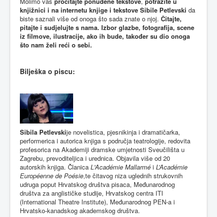
Molimo vas
pročitajte ponuđene tekstove
,
potražite u
knjižnici i na internetu knjige i tekstove Sibile Petlevski
da
biste saznali više od onoga što sada znate o njoj.
Čitajte,
pitajte i sudjelujte s nama. Izbor glazbe, fotografija, scene
iz filmove, ilustracije, ako ih bude, također su dio onoga
što nam želi reći o sebi.
Bilješka o piscu:
Sibila Petl
evs
ki
je novelistica, pjesnikinja i dramatičarka,
performerica i autorica knjiga s područja teatrologije, redovita
profesorica na Akademiji dramske umjetnosti Sveučilišta u
Zagrebu, prevoditeljica i urednica. Objavila više od 20
autorskih knjiga. Članica
L'Académie Malla
rmé
i
L
’Académie
Européenne de Poésie
,te čitavog niza uglednih strukovnih
udruga poput Hrvatskog društva pisaca, Međunarodnog
društva za anglističke studije, Hrvatskog centra ITI
(International Theatre Institute), Međunarodnog PEN-a i
Hrvatsko-kanadskog akademskog društva.