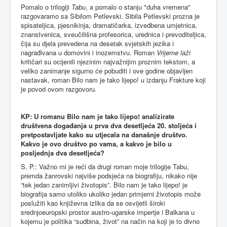
Pomalo o trilogiji
Tabu
, a pomalo o stanju "duha vremena"
razgovaramo sa Sibilom Petlevski. Sibila Petlevski prozna je
spisateljica, pjesnikinja, dramatičarka, izvedbena umjetnica,
znanstvenica, sveučilišna profesorica, urednica i prevoditeljica,
čija su djela prevedena na desetak svjetskih jezika i
nagrađivana u domovini i inozemstvu. Roman
Vrijeme laži
kritičari su ocijenili njezinim najvažnijim proznim tekstom, a
veliko zanimanje sigurno će pobuditi i ove godine objavljen
nastavak, roman Bilo nam je tako lijepo! u izdanju Frakture koji
je povod ovom razgovoru.
KP: U romanu Bilo nam je tako lijepo! analizirate
društvena događanja u prva dva desetljeća 20. stoljeća i
pretpostavljate kako su utjecala na današnje društvo.
Kakvo je ovo društvo po vama, a kakvo je bilo u
posljednja dva desetljeća?
S. P.: Važno mi je reći da drugi roman moje trilogije Tabu,
premda žanrovski najviše podsjeća na biografiju, nikako nije
“tek jedan zanimljivi životopis”. Bilo nam je tako lijepo! je
biografija samo utoliko ukoliko jedan primjerni životopis može
poslužiti kao književna izlika da se osvijetli široki
srednjoeuropski prostor austro-ugarske imperije i Balkana u
kojemu je politika “sudbina, život” na način na koji je to divno