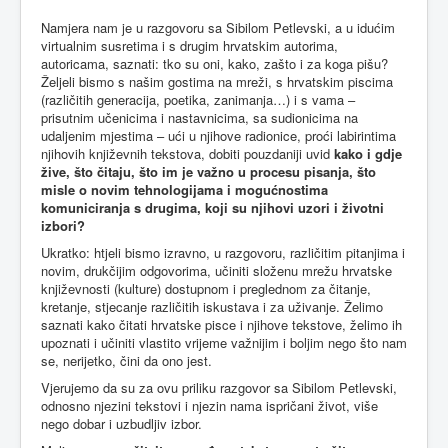
Namjera nam je u razgovoru sa Sibilom Petlevski, a u idućim
virtualnim susretima i s drugim hrvatskim autorima,
autoricama, saznati: tko su oni, kako, zašto i za koga pišu?
Željeli bismo s našim gostima na mreži, s hrvatskim piscima
(različitih generacija, poetika, zanimanja…) i s vama –
prisutnim učenicima i nastavnicima, sa sudionicima na
udaljenim mjestima – ući u njihove radionice, proći labirintima
njihovih književnih tekstova, dobiti pouzdaniji uvid
kako i gdje
žive, što čitaju, što im je važno u procesu pisanja, što
misle o novim tehnologijama i mogućnostima
komuniciranja s drugima, koji su njihovi uzori i životni
izbori?
Ukratko: htjeli bismo izravno, u razgovoru, različitim pitanjima i
novim, drukčijim odgovorima, učiniti složenu mrežu hrvatske
književnosti (kulture) dostupnom i preglednom za čitanje,
kretanje, stjecanje različitih iskustava i za uživanje. Želimo
saznati kako čitati hrvatske pisce i njihove tekstove, želimo ih
upoznati i učiniti vlastito vrijeme važnijim i boljim nego što nam
se, nerijetko, čini da ono jest.
Vjerujemo da su za ovu priliku razgovor sa Sibilom Petlevski,
odnosno njezini tekstovi i njezin nama ispričani život, više
nego dobar i uzbudljiv izbor.