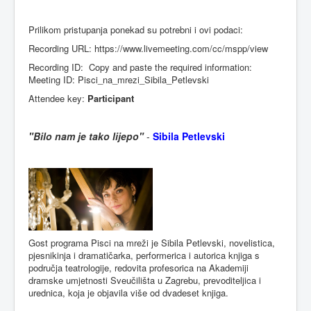
Prilikom pristupanja ponekad su potrebni i ovi podaci:
Recording URL: https://www.livemeeting.com/cc/mspp/view
Recording ID: Copy and paste the required information:
Meeting ID: Pisci_na_mrezi_Sibila_Petlevski
Attendee key:
Participant
"Bilo nam je tako lijepo"
-
Sibila Petlevski
Gost programa Pisci na mreži je Sibila Petlevski, novelistica,
pjesnikinja i dramatičarka, performerica i autorica knjiga s
područja teatrologije, redovita profesorica na Akademiji
dramske umjetnosti Sveučilišta u Zagrebu, prevoditeljica i
urednica, koja je objavila više od dvadeset knjiga.