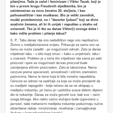
pitanjima. Tada je začet i feminizam i Viktor Tausk, koji je
bio u prvom krugu Freudovih sljedbenika, bio je
zainteresiran za novo ženstvo 20. stoljeća, i kao
psihoanalitičar i kao muškarac. Bio je veliki zavodnik,
muški protofeminist, no i "dezerter ljubavi" koji se divio
snažnim ženama, ali bi ih uvijek i napuštao u strahu od
ovisnosti. Tko je ili tko su danas Viktor(i) novoga doba i
kako vidite problem i pitanje tabua?
S. P.: Tabu danas nije ono nedodirljivo nego ono neprikazivo.
Živimo u medijaliziranome svijetu. Prikazuje se samo ono na
čemu se može zaraditi - po mogućnosti odmah. Zato je danas
vrijednost tabu – u bilo kojoj struci – kako u umjetnosti, tako i
u znanosti. Problem je u tome što vrijednost nije sama po sebi
proizvod i opire se mogućnosti da kao proizvod bude
zamijenjena sličnim proizvodom. Zato je tabuizirana. Nema
cenzure prema opscenosti, amoralnosti i sličnim starinskim
pojmovima. Nema te teme koja bi bila moralno nepodobna.
Cenzura se odnosi na sadržaje za koje se može procijeniti da
su medijski nepogodni - bolje rečeno da se ne uklapaju u
medijsku industriju, pri čemu je i politička scena dobrim dijelom
dio te industrije. Danas se može govoriti sve, baš sve – osim
onoga bitnoga. Ako nešto važno slučajno bude izgovoreno u
javnosti, tada mehanizmi medijske industrije poduzimaju nužne
obrambene radnje: minoriziranje, niveliranje i zamagljivanje
"bukom u komunikacijskom kanalu".