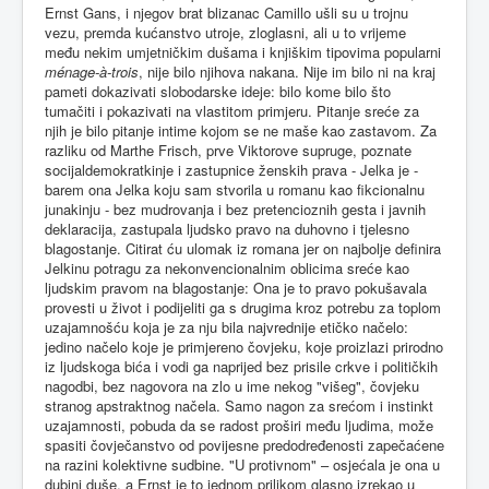
Ernst Gans, i njegov brat blizanac Camillo ušli su u trojnu
vezu, premda kućanstvo utroje, zloglasni, ali u to vrijeme
među nekim umjetničkim dušama i knjiškim tipovima popularni
ménage-à-trois
, nije bilo njihova nakana. Nije im bilo ni na kraj
pameti dokazivati slobodarske ideje: bilo kome bilo što
tumačiti i pokazivati na vlastitom primjeru. Pitanje sreće za
njih je bilo pitanje intime kojom se ne maše kao zastavom. Za
razliku od Marthe Frisch, prve Viktorove supruge, poznate
socijaldemokratkinje i zastupnice ženskih prava - Jelka je -
barem ona Jelka koju sam stvorila u romanu kao fikcionalnu
junakinju - bez mudrovanja i bez pretencioznih gesta i javnih
deklaracija, zastupala ljudsko pravo na duhovno i tjelesno
blagostanje. Citirat ću ulomak iz romana jer on najbolje definira
Jelkinu potragu za nekonvencionalnim oblicima sreće kao
ljudskim pravom na blagostanje: Ona je to pravo pokušavala
provesti u život i podijeliti ga s drugima kroz potrebu za toplom
uzajamnošću koja je za nju bila najvrednije etičko načelo:
jedino načelo koje je primjereno čovjeku, koje proizlazi prirodno
iz ljudskoga bića i vodi ga naprijed bez prisile crkve i političkih
nagodbi, bez nagovora na zlo u ime nekog "višeg", čovjeku
stranog apstraktnog načela. Samo nagon za srećom i instinkt
uzajamnosti, pobuda da se radost proširi među ljudima, može
spasiti čovječanstvo od povijesne predodređenosti zapečaćene
na razini kolektivne sudbine. "U protivnom" – osjećala je ona u
dubini duše, a Ernst je to jednom prilikom glasno izrekao u