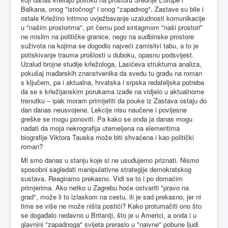
Balkana, onog "istočnog" i onog "zapadnog". Zastave su bile i
ostale Krležino intimno uvježbavanje uzaludnosti komunikacije
u "našim prostorima", pri čemu pod sintagmom "naši prostori"
ne mislim na političke granice, nego na sudbinske prostore
suživota na kojima se dogodio najveći zamislivi tabu, a to je
potiskivanje trauma prošlosti u duboku, opasnu podsvijest.
Uzalud brojne studije krležologa, Lasićeva strukturna analiza,
pokušaj mađarskih znanstvenika da svedu tu građu na roman
s ključem, pa i aktualna, hrvatska i srpska redateljska potreba
da se s krležijanskim porukama izađe na vidjelo u aktualnome
trenutku – ipak moram primijetiti da pouke iz Zastava ostaju do
dan danas neusvojene. Lekcije nisu naučene i povijesne
greške se mogu ponoviti. Pa kako se onda ja danas mogu
nadati da moja nekrografija utemeljena na elementima
biografije Viktora Tauska može biti shvaćena i kao politički
roman?
Mi smo danas u stanju koje si ne usuđujemo priznati. Nismo
sposobni sagledati manipulativne strategije demokratskog
sustava. Reagiramo prekasno. Vidi se to i po domaćim
primjerima. Ako netko u Zagrebu hoće ostvariti "pravo na
grad", može li to izlaskom na cestu, ili je sad prekasno, jer ni
time se više ne može ništa postići? Kako protumačiti ono što
se događalo nedavno u Britaniji, što je u Americi, a onda i u
glavnini "zapadnoga" svijeta preraslo u "naivne" pobune ljudi