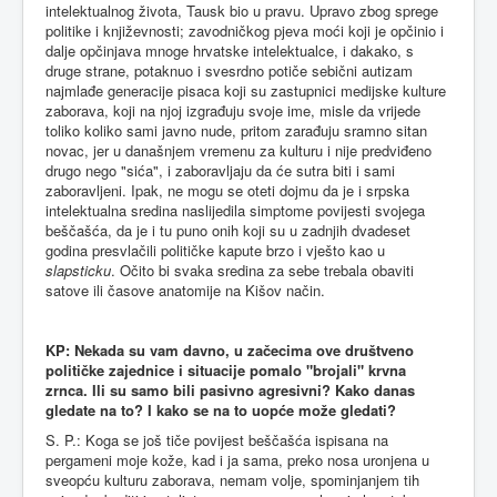
intelektualnog života, Tausk bio u pravu. Upravo zbog sprege
politike i književnosti; zavodničkog pjeva moći koji je opčinio i
dalje opčinjava mnoge hrvatske intelektualce, i dakako, s
druge strane, potaknuo i svesrdno potiče sebični autizam
najmlađe generacije pisaca koji su zastupnici medijske kulture
zaborava, koji na njoj izgrađuju svoje ime, misle da vrijede
toliko koliko sami javno nude, pritom zarađuju sramno sitan
novac, jer u današnjem vremenu za kulturu i nije predviđeno
drugo nego "sića", i zaboravljaju da će sutra biti i sami
zaboravljeni. Ipak, ne mogu se oteti dojmu da je i srpska
intelektualna sredina naslijedila simptome povijesti svojega
beščašća, da je i tu puno onih koji su u zadnjih dvadeset
godina presvlačili političke kapute brzo i vješto kao u
slapsticku
. Očito bi svaka sredina za sebe trebala obaviti
satove ili časove anatomije na Kišov način.
KP: Nekada su vam davno, u začecima ove društveno
političke zajednice i situacije pomalo "brojali" krvna
zrnca. Ili su samo bili pasivno agresivni? Kako danas
gledate na to? I kako se na to uopće može gledati?
S. P.: Koga se još tiče povijest beščašća ispisana na
pergameni moje kože, kad i ja sama, preko nosa uronjena u
sveopću kulturu zaborava, nemam volje, spominjanjem tih