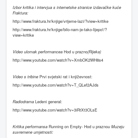
Izbor kritika i intervjua s internetske stranice izdavačke kuće
Fraktura:
http://www.fraktura.hr/knjige/vrijeme-lazi/?view=kritike
http://www.fraktura.hr/knjige/bilo-nam-je-tako-lijepo!/?
view=kritike
Video ulomak performancea
Hod u prazno
(Rijeka)
http://www.youtube.com/watch?v=XmbOK2WH8s4
Video s tribine
Prvi svjetski rat i književnost:
http://www.youtube.com/watch?v=T_QLef2AJds
Radiodrama
Ledeni general:
http://www.youtube.com/watch?v=3iRtXt3OLsE
Kritika performansa
Running on Empty
-
Hod u prazno
u Muzeju
suvremene umjetnosti: