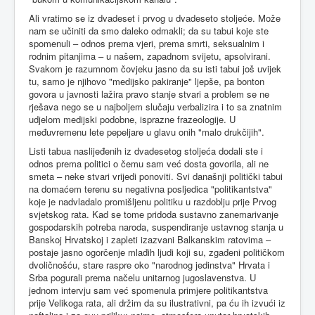
Ali vratimo se iz dvadeset i prvog u dvadeseto stoljeće. Može
nam se učiniti da smo daleko odmakli; da su tabui koje ste
spomenuli – odnos prema vjeri, prema smrti, seksualnim i
rodnim pitanjima – u našem, zapadnom svijetu, apsolvirani.
Svakom je razumnom čovjeku jasno da su isti tabui još uvijek
tu, samo je njihovo "medijsko pakiranje" ljepše, pa bonton
govora u javnosti lažira pravo stanje stvari a problem se ne
rješava nego se u najboljem slučaju verbalizira i to sa znatnim
udjelom medijski podobne, isprazne frazeologije. U
međuvremenu lete pepeljare u glavu onih "malo drukčijih".
Listi tabua naslijeđenih iz dvadesetog stoljeća dodali ste i
odnos prema politici o čemu sam već dosta govorila, ali ne
smeta – neke stvari vrijedi ponoviti. Svi današnji politički tabui
na domaćem terenu su negativna posljedica "politikantstva"
koje je nadvladalo promišljenu politiku u razdoblju prije Prvog
svjetskog rata. Kad se tome pridoda sustavno zanemarivanje
gospodarskih potreba naroda, suspendiranje ustavnog stanja u
Banskoj Hrvatskoj i zapleti izazvani Balkanskim ratovima –
postaje jasno ogorčenje mlađih ljudi koji su, zgađeni političkom
dvoličnošću, stare raspre oko "narodnog jedinstva" Hrvata i
Srba pogurali prema načelu unitarnog jugoslavenstva. U
jednom intervju sam već spomenula primjere politikantstva
prije Velikoga rata, ali držim da su ilustrativni, pa ću ih izvući iz