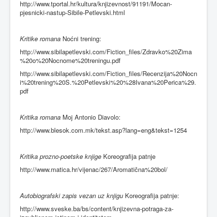
http://www.tportal.hr/kultura/knjizevnost/91191/Mocan-
pjesnicki-nastup-Sibile-Petlevski.html
Kritike romana
Noćni trening:
http://www.sibilapetlevski.com/Fiction_files/Zdravko%20Zima
%20o%20Nocnome%20treningu.pdf
http://www.sibilapetlevski.com/Fiction_files/Recenzija%20Nocn
i%20trening%20S.%20Petlevski%20%28Ivana%20Perica%29.
pdf
Kritika romana
Moj Antonio Diavolo:
http://www.blesok.com.mk/tekst.asp?lang=eng&tekst=1254
Kritika prozno-poetske knjige
Koreografija patnje
http://www.matica.hr/vijenac/267/Aromatična%20bol/
Autobiografski zapis vezan uz knjigu
Koreografija patnje:
http://www.sveske.ba/bs/content/knjizevna-potraga-za-