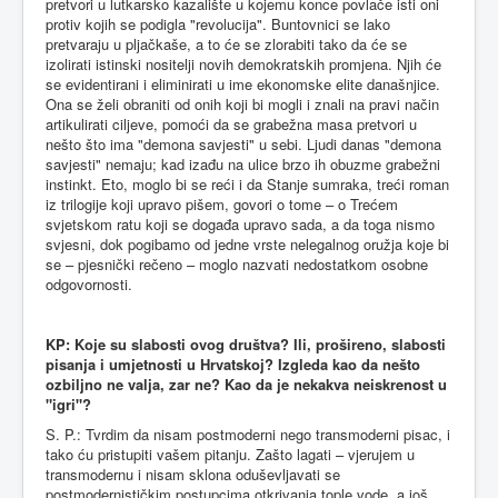
pretvori u lutkarsko kazalište u kojemu konce povlače isti oni
protiv kojih se podigla "revolucija". Buntovnici se lako
pretvaraju u pljačkaše, a to će se zlorabiti tako da će se
izolirati istinski nositelji novih demokratskih promjena. Njih će
se evidentirani i eliminirati u ime ekonomske elite današnjice.
Ona se želi obraniti od onih koji bi mogli i znali na pravi način
artikulirati ciljeve, pomoći da se grabežna masa pretvori u
nešto što ima "demona savjesti" u sebi. Ljudi danas "demona
savjesti" nemaju; kad izađu na ulice brzo ih obuzme grabežni
instinkt. Eto, moglo bi se reći i da Stanje sumraka, treći roman
iz trilogije koji upravo pišem, govori o tome – o Trećem
svjetskom ratu koji se događa upravo sada, a da toga nismo
svjesni, dok pogibamo od jedne vrste nelegalnog oružja koje bi
se – pjesnički rečeno – moglo nazvati nedostatkom osobne
odgovornosti.
KP: Koje su slabosti ovog društva? Ili, prošireno, slabosti
pisanja i umjetnosti u Hrvatskoj? Izgleda kao da nešto
ozbiljno ne valja, zar ne? Kao da je nekakva neiskrenost u
"igri"?
S. P.: Tvrdim da nisam postmoderni nego transmoderni pisac, i
tako ću pristupiti vašem pitanju. Zašto lagati – vjerujem u
transmodernu i nisam sklona oduševljavati se
postmodernističkim postupcima otkrivanja tople vode, a još