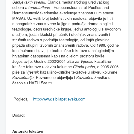
Sarajevskih sveski
. Članica međunarodnog uređivačkog
odbora
Interpretations -
EuropeanJournal of Poetics and
HermeneuticsMakedonske akademije znanosti i umjetnosti
MASA). Uz velik broj beletrističkih naslova, objavila je i tri
monografske znanstvene knjige s područja dramatologije i
teatrologije, četiri uredničke knjige, jednu antologiju s uvodnom
studijom, jedan školski priručnik i stotinjak znanstvenih i
stručnih radova s područja teatrologije, od kojih glavnina
pripada skupini izvornih znanstvenih radova. Od 1986. godine
kontinuirano objavljuje teatrološke tekstove u najuglednijim
hrvatskim časopisima kao i na cijelom prostoru bivše
Jugoslavije. Godine 2003/2004 piše za
Vijenac
kazališno-
kritičke tekstove u okviru kolumne
Čitaća proba
, a 2005-2006
piše za
Vjesnik
kazališno-kritičke tekstove u okviru kolumne
Kazalištarije.
Povremeno objavljuje i
Kazališnu kron
iku u
časopisu HAZU
Forum
.
Pogledaj:
http://www.sibilapetlevski.com
Dodaci:
Autorski tekstovi