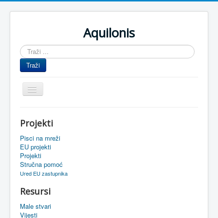
Aquilonis
Traži
...
Traži
Prikaz/Sakrivanje
navigacije
Naslovnica
Projekti
Upravljanje znanjem
Pisci na mreži
Obrazovanje
EU projekti
Projekti
Upravljanje projektima
Stručna pomoć
Ured EU zastupnika
Događaji
Resursi
Oaza
Male stvari
Sistemski alati
Vijesti