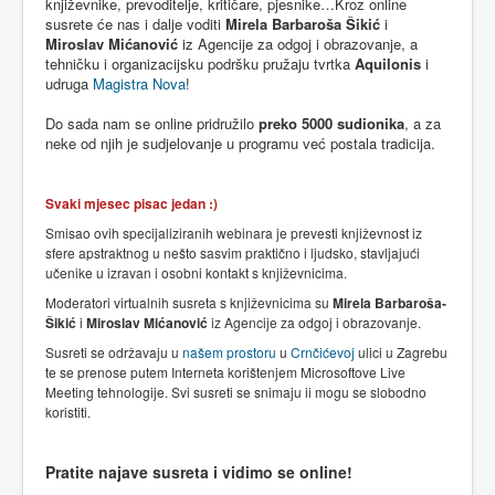
književnike, prevoditelje, kritičare, pjesnike…Kroz online
susrete će nas i dalje voditi
Mirela Barbaroša Šikić
i
Miroslav Mićanović
iz Agencije za odgoj i obrazovanje, a
tehničku i organizacijsku podršku pružaju tvrtka
Aquilonis
i
udruga
Magistra Nova
!
Do sada nam se online pridružilo
preko 5000 sudionika
, a za
neke od njih je sudjelovanje u programu već postala tradicija.
Svaki mjesec pisac jedan :)
Smisao ovih specijaliziranih webinara je
prevesti
književnost iz
sfere apstraktnog u nešto sasvim praktično i ljudsko, stavljajući
učenike u izravan i osobni kontakt s književnicima.
Moderatori virtualnih susreta s književnicima su
Mirela Barbaroša-
Šikić
i
Miroslav Mićanović
iz Agencije za odgoj i obrazovanje.
Susreti se održavaju u
našem prostoru
u
Crnčićevoj
ulici u Zagrebu
te se prenose putem Interneta korištenjem Microsoftove Live
Meeting tehnologije. Svi susreti se snimaju ii mogu se slobodno
koristiti.
Pratite najave susreta i vidimo se online!