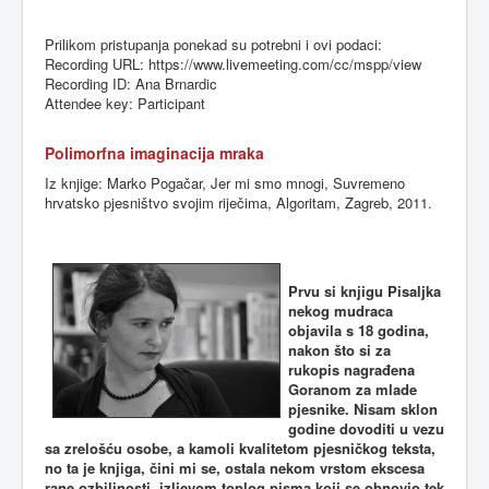
Prilikom
pristupanja
ponekad
su
potrebni
i
ovi
podaci
:
Recording URL: https://
www.livemeeting.com
/cc/
mspp
/view
Recording ID: Ana Brnardic
Attendee key: Participant
Polimorfna imaginacija mraka
Iz knjige: Marko Pogačar, Jer mi smo mnogi, Suvremeno
hrvatsko pjesništvo svojim riječima, Algoritam, Zagreb, 2011.
Prvu si knjigu Pisaljka
nekog mudraca
objavila s 18 godina,
nakon što si za
rukopis nagrađena
Goranom za mlade
pjesnike. Nisam sklon
godine dovoditi u vezu
sa zrelošću osobe, a kamoli kvalitetom pjesničkog teksta,
no ta je knjiga, čini mi se, ostala nekom vrstom ekscesa
rane ozbiljnosti, izljevom toplog pisma koji se obnovio tek