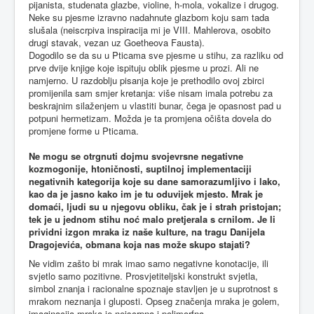
pijanista, studenata glazbe, violine, h-mola, vokalize i drugog.
Neke su pjesme izravno nadahnute glazbom koju sam tada
slušala (neiscrpiva inspiracija mi je VIII. Mahlerova, osobito
drugi stavak, vezan uz Goetheova Fausta).
Dogodilo se da su u Pticama sve pjesme u stihu, za razliku od
prve dvije knjige koje ispituju oblik pjesme u prozi. Ali ne
namjerno. U razdoblju pisanja koje je prethodilo ovoj zbirci
promijenila sam smjer kretanja: više nisam imala potrebu za
beskrajnim silaženjem u vlastiti bunar, čega je opasnost pad u
potpuni hermetizam. Možda je ta promjena očišta dovela do
promjene forme u Pticama.
Ne mogu se otrgnuti dojmu svojevrsne negativne
kozmogonije, htoničnosti, suptilnoj implementaciji
negativnih kategorija koje su dane samorazumljivo i lako,
kao da je jasno kako im je tu oduvijek mjesto. Mrak je
domaći, ljudi su u njegovu obliku, čak je i strah pristojan;
tek je u jednom stihu noć malo pretjerala s crnilom. Je li
prividni izgon mraka iz naše kulture, na tragu Danijela
Dragojevića, obmana koja nas može skupo stajati?
Ne vidim zašto bi mrak imao samo negativne konotacije, ili
svjetlo samo pozitivne. Prosvjetiteljski konstrukt svjetla,
simbol znanja i racionalne spoznaje stavljen je u suprotnost s
mrakom neznanja i gluposti. Opseg značenja mraka je golem,
imaginacija mraka je neiscrpna i polimorfna.