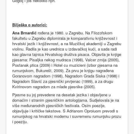
Gogolj i još nekoliko njih.
Bilješka
o
autorici
:
Ana Brnardić
rođena je 1980. u Zagrebu. Na Filozofskom
fakultetu u Zagrebu diplomirala je komparativnu književnost i
hrvatski jezik i književnost, a na Muzičkoj akademiji u Zagrebu
violinu. Radila je kao urednica u izdavačkoj kući, a sada radi
kao glavna tajnica Hrvatskog društva pisaca. Objavila je knjige
pjesama: Pisaljka nekog mudraca (1998), Valcer zmija (2005),
Postanak ptica (2009) i Hotel cu muzicieni (izbor pjesama na
rumunjskom, Bukurešt, 2009). Za prvu je knjigu nagrađena
Goranovom nagradom (1998), Nagradom Grada Siska (1998) i
Nagradom Slavić za pjesnički prvijenac (1999), a za drugu
Kvirinovom nagradom za mlade pjesnike (2005).
Pjesme su joj prevedene na desetak jezika i objavljene u
domaćim i stranim pjesničkim antologijama. Sudjelovala je na
više međunarodnih pjesničkih festivala. Osim poezije,
objavljuje i kritičke tekstove. S Adrianom Oproiuom prevodi s
rumunjskog na hrvatski modernu i suvremenu rumunjsku prozu
i poeziju.