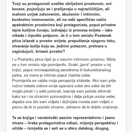
Tvoji su protagonisti uvelike obilježeni prostorom, oni
borave, pojavljuju se i prelijevaju u najrazličitijim, ali
mahom uvijek zatvorenim, skučenim i intimnim,
konkretno imenovanim, ali na neki specifičan način
apstraktnim prostorima koji protagonista, poput privatne
tajne kutijice čuvaju, izdvajaju iz procesa svijeta – iako
nikada i nipošto potpuno. Je li u tom smislu Postanak
ptica izlazak u prostor svijeta, prepuštanje njegovu toku,
otvaranje kutije koja se, jednim potezom, pretvara u
zaglušujući, brisani prostor?
I u Postanku ptica riječ je o sasvim intimnom prostoru. Ništa
se u tom smislu nije promijenilo. Svaki „javni“ prostor u toj
knjizi, poput minneapolskog aerodroma ili bukureštanskog
parka, za mene je intiman poput vlastite sobe.
Promijenila se valjda moja percepcija slobode. Ako sam prije
nužno trebala zidove svoje spavaće sobe oko sebe da bih
mogla pisati i u sebi putovati, kasnije sam počela otkrivati
kako se i na stvarnim putovanjima i dalje putuje unutar sebe,
dapače sve što sam vidjela i doživjela morala sam vidjeti u
pismu da bi to postalo stvarno, odnosno da bi dobilo značenje.
Ta se knjiga i naratološki sasvim reprezentativno i jasno
otvara – lirska protagonistica odlazi, mijenja perspektivu i
očište – izmješta se i seli se u sferu dalekog, drugog.