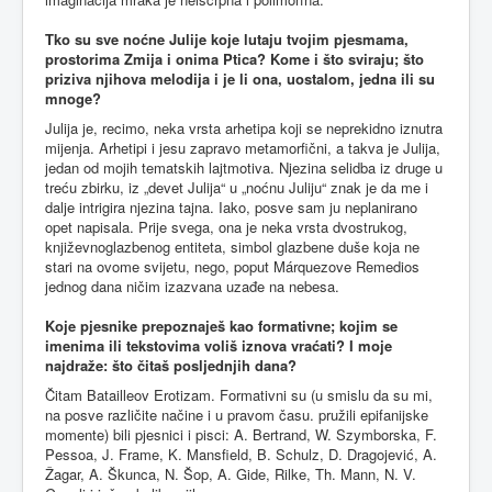
Tko su sve noćne Julije koje lutaju tvojim pjesmama,
prostorima Zmija i onima Ptica? Kome i što sviraju; što
priziva njihova melodija i je li ona, uostalom, jedna ili su
mnoge?
Julija je, recimo, neka vrsta arhetipa koji se neprekidno iznutra
mijenja. Arhetipi i jesu zapravo metamorfični, a takva je Julija,
jedan od mojih tematskih lajtmotiva. Njezina selidba iz druge u
treću zbirku, iz „devet Julija“ u „noćnu Juliju“ znak je da me i
dalje intrigira njezina tajna. Iako, posve sam ju neplanirano
opet napisala. Prije svega, ona je neka vrsta dvostrukog,
književnoglazbenog entiteta, simbol glazbene duše koja ne
stari na ovome svijetu, nego, poput Márquezove Remedios
jednog dana ničim izazvana uzađe na nebesa.
Koje pjesnike prepoznaješ kao formativne; kojim se
imenima ili tekstovima voliš iznova vraćati? I moje
najdraže: što čitaš posljednjih dana?
Čitam Batailleov Erotizam. Formativni su (u smislu da su mi,
na posve različite načine i u pravom času. pružili epifanijske
momente) bili pjesnici i pisci: A. Bertrand, W. Szymborska, F.
Pessoa, J. Frame, K. Mansfield, B. Schulz, D. Dragojević, A.
Žagar, A. Škunca, N. Šop, A. Gide, Rilke, Th. Mann, N. V.