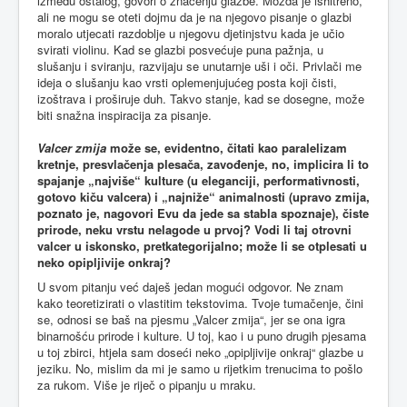
između ostalog, govori o značenju glazbe. Možda je ishitreno,
ali ne mogu se oteti dojmu da je na njegovo pisanje o glazbi
moralo utjecati razdoblje u njegovu djetinjstvu kada je učio
svirati violinu. Kad se glazbi posvećuje puna pažnja, u
slušanju i sviranju, razvijaju se unutarnje uši i oči. Privlači me
ideja o slušanju kao vrsti oplemenjujućeg posta koji čisti,
izoštrava i proširuje duh. Takvo stanje, kad se dosegne, može
biti snažna inspiracija za pisanje.
Valcer zmija
može se, evidentno, čitati kao paralelizam
kretnje, presvlačenja plesača, zavođenje, no, implicira li to
spajanje „najviše“ kulture (u eleganciji, performativnosti,
gotovo kiču valcera) i „najniže“ animalnosti (upravo zmija,
poznato je, nagovori Evu da jede sa stabla spoznaje), čiste
prirode, neku vrstu nelagode u prvoj? Vodi li taj otrovni
valcer u iskonsko, pretkategorijalno; može li se otplesati u
neko opipljivije onkraj?
U svom pitanju već daješ jedan mogući odgovor. Ne znam
kako teoretizirati o vlastitim tekstovima. Tvoje tumačenje, čini
se, odnosi se baš na pjesmu „Valcer zmija“, jer se ona igra
binarnošću prirode i kulture. U toj, kao i u puno drugih pjesama
u toj zbirci, htjela sam doseći neko „opipljivije onkraj“ glazbe u
jeziku. No, mislim da mi je samo u rijetkim trenucima to pošlo
za rukom. Više je riječ o pipanju u mraku.