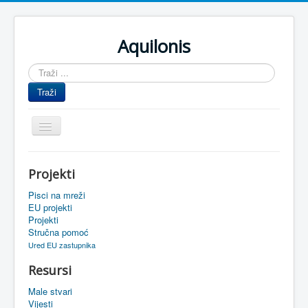
Aquilonis
Traži
...
Traži
Prikaz/Sakrivanje
navigacije
Naslovnica
Projekti
Upravljanje znanjem
Pisci na mreži
Obrazovanje
EU projekti
Projekti
Upravljanje projektima
Stručna pomoć
Ured EU zastupnika
Događaji
Resursi
Oaza
Male stvari
Sistemski alati
Vijesti