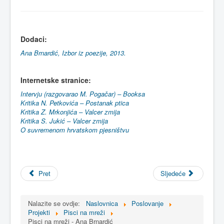
Dodaci
:
Ana Brnardić, Izbor iz poezije, 2013.
Internetske
stranice
:
Intervju (razgovarao M. Pogačar) – Booksa
Kritika N. Petkovića – Postanak ptica
Kritika Z. Mrkonjića – Valcer zmija
Kritika S. Jukić – Valcer zmija
O suvremenom hrvatskom pjesništvu
Pret
Sljedeće
Nalazite se ovdje:
Naslovnica
Poslovanje
Projekti
Pisci na mreži
Pisci na mreži - Ana Brnardić