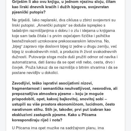
Griješim li ako ovu knjigu, u jednom njezinu sloju, čitam
kao lirski dnevnik kraćih i dužih bjegova, svojevrstan
pjesnički putopis?
Ne griješiš. Iako neplanski, dva ciklusa u zbirci svojevrsni su
lirski putopisi. „Američki putopis“ se doduše isprepleo s
tadašnjim razmišljanjima o dobru i o zlu i idejama u knjigama
koje sam tada čitala i s prvim osjećajem fizičke i psihičke
bestežinskosti uzrokovane prekooceanskim letovima. No,
„bijeg“ zapravo nije doslovni bijeg iz jedne u drugu zemlju, već
bijeg iz svakodnevnih misli, a producira ih život svakodnevnih
dužnosti. Putovanje stoga može duši pružiti odmor od navika i
automatizama, dati šansu da se opet vidi nebo, cesta, drvo i
čovjek. Pruža luksuz da se razmišlja o bitnim stvarima i da se
postane nevidljiv u dokolici.
Zavodljivi, teško isprativi asocijativni nizovi,
fragmentarnost i semantička neuhvatljivost, nesvodiva, ali
prepoznatljiva atmosfera pjesme – koju je moguće
prispodobiti, opet, kakvoj bajkovitoj, snovitoj sobi –
ustupili su više prostora ekonomičnom, lucidnom, često
narativnom stihu. Stih je, također, prvi put izabran kao
ekskluzivni zastupnik pjesme. Kako u Pticama
korespondiraju riječ i nota?
U Pticama ima opet muzike na sadržajnom planu, ima