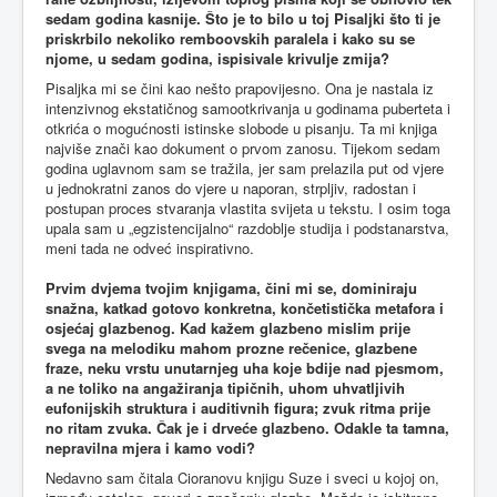
sedam godina kasnije. Što je to bilo u toj Pisaljki što ti je
priskrbilo nekoliko remboovskih paralela i kako su se
njome, u sedam godina, ispisivale krivulje zmija?
Pisaljka mi se čini kao nešto prapovijesno. Ona je nastala iz
intenzivnog ekstatičnog samootkrivanja u godinama puberteta i
otkrića o mogućnosti istinske slobode u pisanju. Ta mi knjiga
najviše znači kao dokument o prvom zanosu. Tijekom sedam
godina uglavnom sam se tražila, jer sam prelazila put od vjere
u jednokratni zanos do vjere u naporan, strpljiv, radostan i
postupan proces stvaranja vlastita svijeta u tekstu. I osim toga
upala sam u „egzistencijalno“ razdoblje studija i podstanarstva,
meni tada ne odveć inspirativno.
Prvim dvjema tvojim knjigama, čini mi se, dominiraju
snažna, katkad gotovo konkretna, končetistička metafora i
osjećaj glazbenog. Kad kažem glazbeno mislim prije
svega na melodiku mahom prozne rečenice, glazbene
fraze, neku vrstu unutarnjeg uha koje bdije nad pjesmom,
a ne toliko na angažiranja tipičnih, uhom uhvatljivih
eufonijskih struktura i auditivnih figura; zvuk ritma prije
no ritam zvuka. Čak je i drveće glazbeno. Odakle ta tamna,
nepravilna mjera i kamo vodi?
Nedavno sam čitala Cioranovu knjigu Suze i sveci u kojoj on,