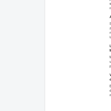
s
r
S
n
i
M
p
B
d
m