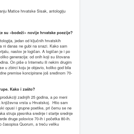
zdanju Matice hrvatske Sisak, antologiju
e su «bodeži» novije hrvatske poezije?
ologija, jedan od ključnih hrvatskih
ija ni danas ne gubi na snazi. Kako sam
alu, naslov je logičan. A logičan je i po
liko generacija: od onih koji su štovana
dina. On piše o Internetu ili nekim drugim
u zbirci koju je objavio, koliko god bila
dne premise koncipirane još sredinom 70-
grupe. Kako i zašto?
rodukciji zadnjih 25 godina, a po meni
vija književna vrsta u Hrvatskoj. Htio sam
ski opusi i grupne poetike, pri čemu se ne
ka struja pjesnika srednje i starije srednje
rde druge polovice 70-ih i početka 80-ih.
eko časopisa Quorum, a treću veliku