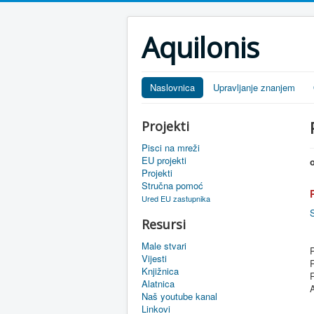
Aquilonis
Naslovnica
Upravljanje znanjem
Projekti
Pisci na mreži
EU projekti
Projekti
Stručna pomoć
Ured EU zastupnika
Resursi
Male stvari
P
Vijesti
R
Knjižnica
Alatnica
A
Naš youtube kanal
Linkovi