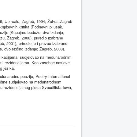
989; U zrcalu, Zagreb, 1994; Žetva, Zagreb
književnih kritika (Podnevni pljusak,
oezije (Kupujmo bodeže, dva izdanja;
zu, Zagreb, 2008), priredio izabrane
, 2001), priredio je i preveo izabrane
 dvojezično izdanje; Zagreb, 2008).
blikacijama, sudjelovao na međunarodnim
ama i rezidencijama. Kao zasebne naslove
g jezika.
unarodnu poeziju, Poetry International
godine sudjelovao na međunarodnom
u rezidencijalnog pisca Sveučilišta Iowa,