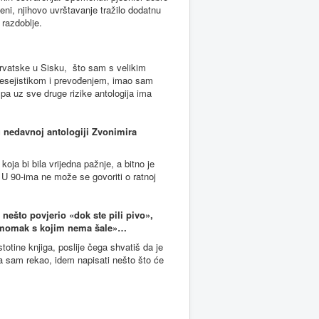
meni, njihovo uvrštavanje tražilo dodatnu
o razdoblje.
hrvatske u Sisku, što sam s velikim
 esejistikom i prevođenjem, imao sam
, pa uz sve druge rizike antologija ima
u nedavnoj antologiji Zvonimira
ja bi bila vrijedna pažnje, a bitno je
U 90-ima ne može se govoriti o ratnoj
ešto povjerio «dok ste pili pivo»,
an momak s kojim nema šale»…
otine knjiga, poslije čega shvatiš da je
ga sam rekao, idem napisati nešto što će