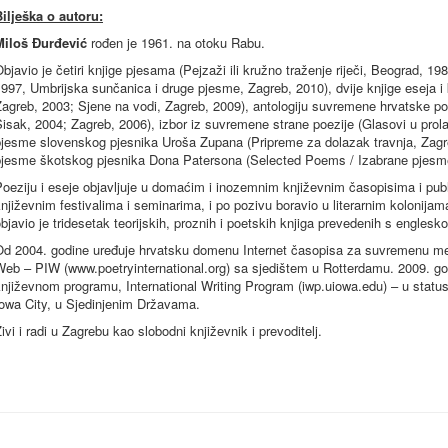
Bilješka
o
autoru
:
Miloš Đurđević
rođen je 1961. na otoku Rabu.
bjavio je četiri knjige pjesama (Pejzaži ili kružno traženje riječi, Beograd, 1
997, Umbrijska sunčanica i druge pjesme, Zagreb, 2010), dvije knjige eseja i 
agreb, 2003; Sjene na vodi, Zagreb, 2009), antologiju suvremene hrvatske p
isak, 2004; Zagreb, 2006), izbor iz suvremene strane poezije (Glasovi u prola
jesme slovenskog pjesnika Uroša Zupana (Pripreme za dolazak travnja, Zagreb
pjesme škotskog pjesnika Dona Patersona (Selected Poems / Izabrane pjesme,
Poeziju i eseje objavljuje u domaćim i inozemnim književnim časopisima i pu
njiževnim festivalima i seminarima, i po pozivu boravio u literarnim kolonij
bjavio je tridesetak teorijskih, proznih i poetskih knjiga prevedenih s englesko
Od 2004. godine uređuje hrvatsku domenu Internet časopisa za suvremenu međ
Web – PIW (www.poetryinternational.org) sa sjedištem u Rotterdamu. 2009. 
njiževnom programu, International Writing Program (iwp.uiowa.edu) – u status
Iowa City, u Sjedinjenim Državama.
ivi i radi u Zagrebu kao slobodni književnik i prevoditelj.