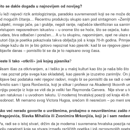
Što se dakle događa u najnovijem od novijeg?
u leži najveći rizik antologiziranja, paradoks suvremenosti koji se ne može do
d mogućih čitanja… Recentnu produkciju skupio sam pod sintagmom «Zemljina s
ubjekt, mnogo jače, pa i grublje, negoli ranije, najčešće identificiran sa sami
ristupom neposrednom iskustvu – u onome što se hoće, što se osjeća, kako s
udara, biva odbačen i poražen… A u tu skupinu, napominjem, opet ne ulaze sam
utori čija je poetika pokazivala takva obilježja još s kraja 70-ih godina. Primj
kolege kažu da im je bio gotovo nepoznat kao pjesnik: kad bi se njegove pje
bjavile danas – pomislilo bi se da je to napisano ovog časa.
este li tako «otkrili» još kojeg pjesnika
?
isam išao za otkrivanjem, a i teško je u maloj kulturi kao što je naša bilo što o
 nas poznat prije svega kao skladatelj, kao pjesnik je izuzetno zanimljiv. On
bjave bez podataka neki njegovi radovi, moglo bi se pomisliti da se radi o
vrstio sam i Igora Rončevića, koji je slikar i profesor na Akademiji likovnih umj
njigu poezije iz koje se vidi da je veliki fan Raymonda Carvera. Nije stvar u
am natuknuo i u uvodnom tekstu. U modernoj hrvatskoj poeziji od kraja 40-ih
osobnost. Mi nemamo svog Victora Hugoa, srećom ili nesrećom – po meni sr
Ako već nerado govorite o uvrštenima, probajmo o neuvrštenima: zašto 
Dragojevića, Slavka Mihalića ili Zvonimira Mrkonjića, koji je i sam ne
a, radi se o istoj stvari, držim da je moderna i suvremena hrvatska poezija n
olju napetosti koje se stvara između različitih poetika i još raznovrsnijih poe