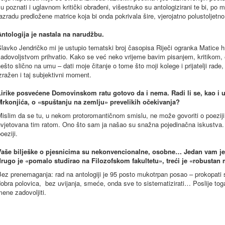
u poznati i uglavnom kritički obrađeni, višestruko su antologizirani te bi, po 
azradu predložene matrice koja bi onda pokrivala šire, vjerojatno polustoljetn
Antologija je nastala na narudžbu.
lavko Jendričko mi je ustupio tematski broj časopisa Riječi ogranka Matice 
zadovoljstvom prihvatio. Kako se već neko vrijeme bavim pisanjem, kritikom,
ešto slično na umu – dati moje čitanje o tome što moji kolege i prijatelji rade
zražen i taj subjektivni moment.
Lirike posvećene Domovinskom ratu gotovo da i nema. Radi li se, kao i 
Mrkonjića, o «spuštanju na zemlju» prevelikih očekivanja?
islim da se tu, u nekom protoromantičnom smislu, ne može govoriti o poeziji ko
uvjetovana tim ratom. Ono što sam ja našao su snažna pojedinačna iskustva. 
oeziji.
Vaše bilješke o pjesnicima su nekonvencionalne, osobne… Jedan vam je n
drugo je «pomalo studirao na Filozofskom fakultetu», treći je «robust
ez prenemaganja: rad na antologiji je 95 posto mukotrpan posao – prokopati st
obra polovica, bez uvijanja, smeće, onda sve to sistematizirati… Poslije to
ene zadovoljiti.