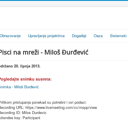
Obrazovanje
Upravljanje projektima
Događaji
Oaza
Sistemski 
Pisci na mreži - Miloš Đurđević
održano 20. lipnja 2013.
Pogledajte snimku susreta:
Snimka - Miloš Đurđević
rilikom
pristupanja
ponekad
su
potrebni
i
ovi
podaci
:
ecording URL: https://
www.livemeeting.com
/cc/
mspp
/view
Recording ID: Milos Durdevic
ttendee key: Participant