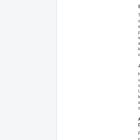
T
o
s
p
s
a
o
J
N
u
o
U
k
s
P
p