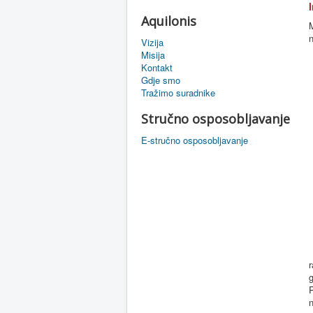
Aquilonis
M
Vizija
Misija
Kontakt
Gdje smo
Tražimo suradnike
Stručno osposobljavanje
E-stručno osposobljavanje
r
g
P
n