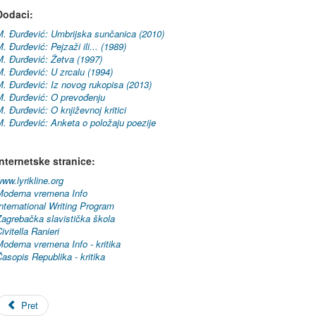
Dodaci
:
M. Đurđević: Umbrijska sunčanica (2010)
. Đurđević: Pejzaži ili... (1989)
M. Đurđević: Žetva (1997)
. Đurđević: U zrcalu (1994)
. Đurđević: Iz novog rukopisa (2013)
M. Đurđević: O prevođenju
. Đurđević: O književnoj kritici
. Đurđević: Anketa o položaju poezije
Internetske
stranice
:
ww.lyrikline.org
Moderna vremena Info
nternational Writing Program
Zagrebačka slavistička škola
ivitella Ranieri
oderna vremena Info - kritika
asopis Republika - kritika
Pret