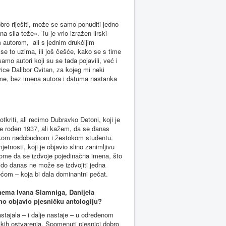
bro riješiti, može se samo ponuditi jedno
ila teže». Tu je vrlo izražen lirski
m autorom, ali s jednim drukčijim
e to uzima, ili još češće, kako se s time
o autori koji su se tada pojavili, već i
erice Dalibor Cvitan, za kojeg mi neki
sme, bez imena autora i datuma nastanka
tkriti, ali recimo Dubravko Detoni, koji je
 je rođen 1937, ali kažem, da se danas
 nekom nadobudnom i žestokom studentu.
etnosti, koji je objavio slino zanimljivu
 tome da se izdvoje pojedinačna imena, što
 do danas ne može se izdvojiti jedna
ećom – koja bi dala dominantni pečat.
nema Ivana Slamniga, Danijela
davno objavio pjesničku antologiju?
astajala – i dalje nastaje – u određenom
tskih ostvarenja. Spomenuti pjesnici dobro