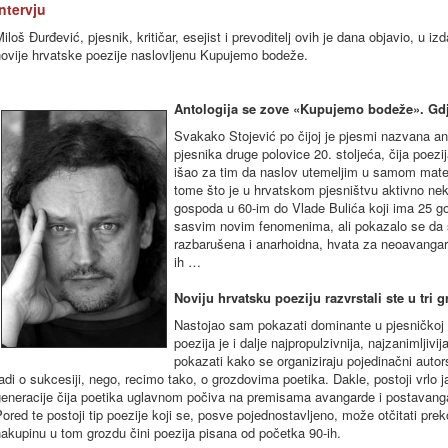
Intervju
iloš Đurđević, pjesnik, kritičar, esejist i prevoditelj ovih je dana objavio, u i
novije hrvatske poezije naslovljenu Kupujemo bodeže.
Antologija se zove «Kupujemo bodeže». Gdj
Svakako Stojević po čijoj je pjesmi nazvana ant
pjesnika druge polovice 20. stoljeća, čija poez
išao za tim da naslov utemeljim u samom materij
tome što je u hrvatskom pjesništvu aktivno neko
gospoda u 60-im do Vlade Bulića koji ima 25 go
sasvim novim fenomenima, ali pokazalo se da se 
razbarušena i anarhoidna, hvata za neoavangar
ih …
Noviju hrvatsku poeziju razvrstali ste u tri 
Nastojao sam pokazati dominante u pjesničkoj p
poezija je i dalje najpropulzivnija, najzanimlji
pokazati kako se organiziraju pojedinačni autor
adi o sukcesiji, nego, recimo tako, o grozdovima poetika. Dakle, postoji vrlo ja
eneracije čija poetika uglavnom počiva na premisama avangarde i postavanga
ored te postoji tip poezije koji se, posve pojednostavljeno, može otčitati pr
akupinu u tom grozdu čini poezija pisana od početka 90-ih.