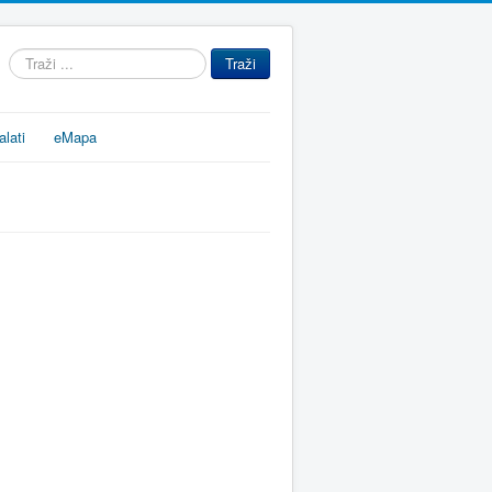
Traži
Traži
...
alati
eMapa