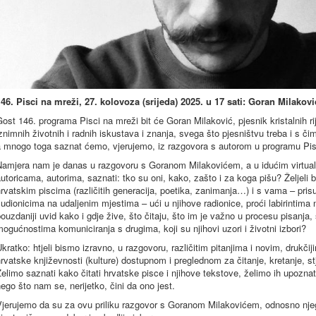
146. Pisci na mreži, 27. kolovoza (srijeda) 2025. u 17 sati: Goran Milakovi
ost 146. programa Pisci na mreži bit će Goran Milaković, pjesnik kristalnih riječ
znimnih životnih i radnih iskustava i znanja, svega što pjesništvu treba i s č
a mnogo toga saznat ćemo, vjerujemo, iz razgovora s autorom u programu Pis
Namjera nam je danas u razgovoru s Goranom Milakovićem, a u idućim virtual
utoricama, autorima, saznati: tko su oni, kako, zašto i za koga pišu? Željeli
rvatskim piscima (različitih generacija, poetika, zanimanja…) i s vama – pri
udionicima na udaljenim mjestima – ući u njihove radionice, proći labirintima n
ouzdaniji uvid kako i gdje žive, što čitaju, što im je važno u procesu pisanja
ogućnostima komuniciranja s drugima, koji su njihovi uzori i životni izbori?
kratko: htjeli bismo izravno, u razgovoru, različitim pitanjima i novim, drukč
rvatske književnosti (kulture) dostupnom i preglednom za čitanje, kretanje, stj
elimo saznati kako čitati hrvatske pisce i njihove tekstove, želimo ih upoznati i
ego što nam se, nerijetko, čini da ono jest.
jerujemo da su za ovu priliku razgovor s Goranom Milakovićem, odnosno njego