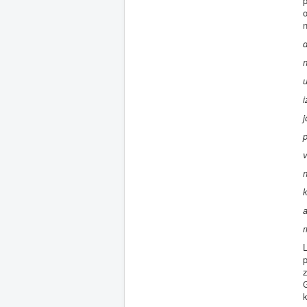
p
o
n
d
n
u
i
j
p
n
k
a
L
p
z