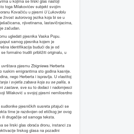
ma u kojima se lirski glas nastoji
esto toga Milakovićev subjekt svojim
Goranu Kovačiću u pjesmi
U Lukovdolu
je živost autorovog jezika koja bi se u
pješačicama, njivetinama, lastavičnjacima,
je začudan.
romu ugledati pjesnika Vaska Popu.
h poput samog pjesnika kojem je
ešna identifikacija budući da je od
ormalno trudili približiti originalu, u
 uvrštava pjesmu Zbigniewa Herberta
a o ruskim emigrantima sto godina kasnije.
ina, nego Herberta i ispravlja. U vlastitoj
anja i svjetla zabava koja su se palila
, a
 ni
zastave
, sve su to dodaci i nadomjesci
s koji Milaković u svojoj pjesmi nemilosrdno
 sudionike pjesničkih susreta pitajući se
jekta time je razdvojen od etičkog jer ovog
 ili drugačije od samoga teksta.
a se lirski glas obraća dronu, instanci za
ektivacije lirskog glasa na pozadini