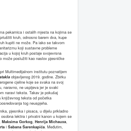
ima pekarnica i ostalih mjesta na kojima se
 priuštiti kruh, odnosno barem dva, kupe
kruh kupiti ne može. Pa iako se takvom
manitarizmu koji sustavne probleme
tuacija u kojoj kruh postaje svojevrsna
ko može poslužiti kao naslov pjesničke
pri Multimedijalnom institutu poznatijem
stakla
objavljenog 2019. godine. Zbirku
terogene cjeline koje se svaka na svoj
naravno, ne uspijeva jer je svaki
m naravi teksta. Takav je pokušaj
žja književnog teksta od početka
 posredovanja tog neuspjeha.
ika, pjesnika i pisaca, u dijelu prikladno
 osobna lektira i privatni kanon u kojem se
,
Maksima Gorkog
,
Henrija Michauxa
,
rta
i
Šabana Šarenkapića
. Međutim,