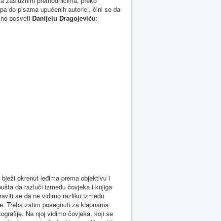
eta zaslužnim prethodnicima, preko
pa do pisama upućenih autorici, čini se da
osno posveti
Danijelu Dragojeviću
:
a bježi okrenut leđima prema objektivu i
ušta da razluči između čovjeka i knjiga
Praviti se da ne vidimo razliku između
ge. Treba zatim posegnuti za klapnama
grafije. Na njoj vidimo čovjeka, koji se