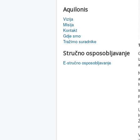
Aquilonis
Vizija
Misija
Kontakt
Gdje smo
Tražimo suradnike
Stručno osposobljavanje
G
i
E-stručno osposobljavanje
a
h
s
p
m
U
h
Ž
n
V