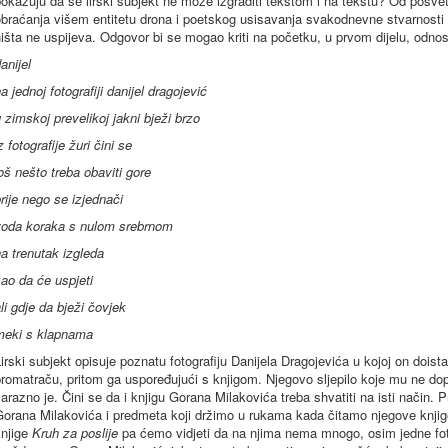
okazuju da se lirski subjekt ne može izgraditi tekstom i na tekstu? Od posv
braćanja višem entitetu drona i poetskog usisavanja svakodnevne stvarnosti 
išta ne uspijeva. Odgovor bi se mogao kriti na početku, u prvom dijelu, odn
anijel
a jednoj fotografiji danijel dragojević
 zimskoj prevelikoj jakni bježi brzo
z fotografije žuri čini se
oš nešto treba obaviti gore
rije nego se izjednači
voda koraka s nulom srebrnom
a trenutak izgleda
ao da će uspjeti
li gdje da bježi čovjek
meki s klapnama
irski subjekt opisuje poznatu fotografiju Danijela Dragojevića u kojoj on doist
romatraču, pritom ga uspoređujući s knjigom. Njegovo sljepilo koje mu ne dop
arazno je. Čini se da i knjigu Gorana Milakovića treba shvatiti na isti način. 
Gorana Milakovića i predmeta koji držimo u rukama kada čitamo njegove knji
knjige
Kruh za poslije
pa ćemo vidjeti da na njima nema mnogo, osim jedne foto