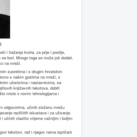
ć
i i traženja kruha, za prije i poslije,
im se bori. Mnogo toga se može još dodati,
ci na mreži.
nim susretima i s drugim hrvatskim
 bismo s našim gostima na mreži, s
sutnim učenicima i nastavnicima, sa
jihovih književnih tekstova, dobiti
, što misle o novim tehnologijama i
ijim odgovorima, učiniti složenu mrežu
ecanje različitih iskustava i za uživanje.
 učiniti vlastito vrijeme važnijim i boljim
vi tekstovi, rad i njegov nama ispričani