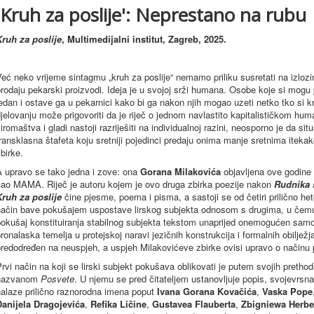
'Kruh za poslije': Neprestano na rubu
Kruh za poslije
, Multimedijalni institut, Zagreb, 2025.
eć neko vrijeme sintagmu „kruh za poslije“ nemamo priliku susretati na izloz
rodaju pekarski proizvodi. Ideja je u svojoj srži humana. Osobe koje si mogu
edan i ostave ga u pekarnici kako bi ga nakon njih mogao uzeti netko tko si 
jelovanju može prigovoriti da je riječ o jednom navlastito kapitalističkom hu
iromaštva i gladi nastoji razriješiti na individualnoj razini, neosporno je da si
ransklasna štafeta koju sretniji pojedinci predaju onima manje sretnima iteka
zbirke.
 upravo se tako jedna i zove: ona
Gorana Milakovića
objavljena ove godine 
kao MAMA. Riječ je autoru kojem je ovo druga zbirka poezije nakon
Rudnika 
Kruh za poslije
čine pjesme, poema i pisma, a sastoji se od četiri prilično he
način bave pokušajem uspostave lirskog subjekta odnosom s drugima, u čemu, 
pokušaj konstituiranja stabilnog subjekta tekstom unaprijed onemogućen samo
ronalaska temelja u protejskoj naravi jezičnih konstrukcija i formalnih obilje
predodređen na neuspjeh, a uspjeh Milakovićeve zbirke ovisi upravo o načinu
rvi način na koji se lirski subjekt pokušava oblikovati je putem svojih prethodn
nazvanom
Posvete
. U njemu se pred čitateljem ustanovljuje popis, svojevrsna
nalaze prilično raznorodna imena poput
Ivana Gorana Kovačića
,
Vaska Pope
Danijela Dragojevića
,
Refika Ličine
,
Gustavea Flauberta
,
Zbigniewa Herbe