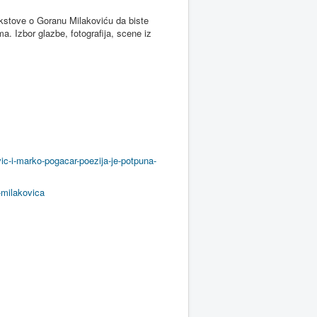
tekstove o Goranu Milakoviću da biste
ma. Izbor glazbe, fotografija, scene iz
vic-i-marko-pogacar-poezija-je-potpuna-
-milakovica