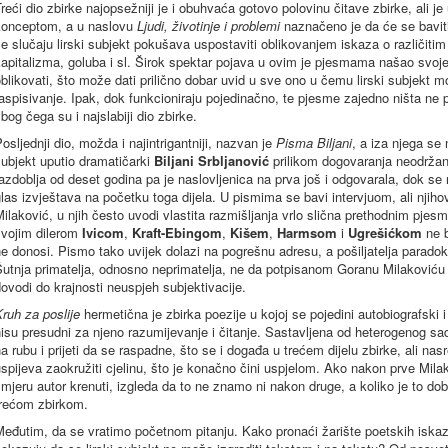
reći dio zbirke najopsežniji je i obuhvaća gotovo polovinu čitave zbirke, ali j
konceptom, a u naslovu
Ljudi, životinje i problemi
naznačeno je da će se baviti
e slučaju lirski subjekt pokušava uspostaviti oblikovanjem iskaza o različit
kapitalizma, goluba i sl. Širok spektar pojava u ovim je pjesmama našao svo
blikovati, što može dati prilično dobar uvid u sve ono u čemu lirski subjekt m
aspisivanje. Ipak, dok funkcioniraju pojedinačno, te pjesme zajedno ništa 
bog čega su i najslabiji dio zbirke.
osljednji dio, možda i najintrigantniji, nazvan je
Pisma Biljani
, a iza njega se 
ubjekt uputio dramatičarki
Biljani Srbljanović
prilikom dogovaranja neodržan
azdoblja od deset godina pa je naslovljenica na prva još i odgovarala, dok se 
las izvještava na početku toga dijela. U pismima se bavi intervjuom, ali njihov
ilaković, u njih često uvodi vlastita razmišljanja vrlo slična prethodnim pje
vojim dilerom
Ivicom
,
Kraft-Ebingom
,
Kišem
,
Harmsom
i
Ugrešićkom
ne b
e donosi. Pismo tako uvijek dolazi na pogrešnu adresu, a pošiljatelja parad
utnja primatelja, odnosno neprimatelja, ne da potpisanom Goranu Milakoviću 
ovodi do krajnosti neuspjeh subjektivacije.
ruh za poslije
hermetična je zbirka poezije u kojoj se pojedini autobiografski i 
isu presudni za njeno razumijevanje i čitanje. Sastavljena od heterogenog sad
a rubu i prijeti da se raspadne, što se i događa u trećem dijelu zbirke, ali n
spijeva zaokružiti cjelinu, što je konačno čini uspjelom. Ako nakon prve Mil
mjeru autor krenuti, izgleda da to ne znamo ni nakon druge, a koliko je to dob
trećom zbirkom.
eđutim, da se vratimo početnom pitanju. Kako pronaći žarište poetskih iskaz