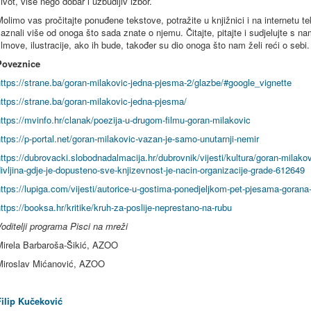
ivot, više nego dobar i uzbudljiv izbor.
olimo vas pročitajte ponuđene tekstove, potražite u knjižnici i na internetu 
aznali više od onoga što sada znate o njemu. Čitajte, pitajte i sudjelujte s na
ilmove, ilustracije, ako ih bude, također su dio onoga što nam želi reći o sebi.
Poveznice
ttps://strane.ba/goran-milakovic-jedna-pjesma-2/glazbe/#google_vignette
ttps://strane.ba/goran-milakovic-jedna-pjesma/
ttps://mvinfo.hr/clanak/poezija-u-drugom-filmu-goran-milakovic
ttps://p-portal.net/goran-milakovic-vazan-je-samo-unutarnji-nemir
ttps://dubrovacki.slobodnadalmacija.hr/dubrovnik/vijesti/kultura/goran-milako
ivljina-gdje-je-dopusteno-sve-knjizevnost-je-nacin-organizacije-grade-612649
ttps://lupiga.com/vijesti/autorice-u-gostima-ponedjeljkom-pet-pjesama-gorana
ttps://booksa.hr/kritike/kruh-za-poslije-neprestano-na-rubu
oditelji programa Pisci na mreži
Mirela Barbaroša-Šikić, AZOO
Miroslav Mićanović, AZOO
Filip Kučeković