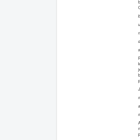
b
u
d
P
k
b
p
J
A
n
p