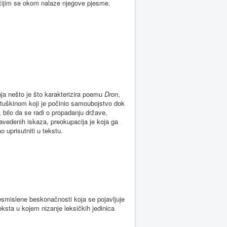
 čijim se okom nalaze njegove pjesme.
nja nešto je što karakterizira poemu
Dron
,
etuškinom koji je počinio samoubojstvo dok
 bilo da se radi o propadanju države,
navedenih iskaza, preokupacija je koja ga
 uprisutniti u tekstu.
 besmislene beskonačnosti koja se pojavljuje
ksta u kojem nizanje leksičkih jedinica