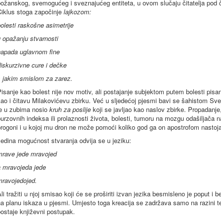
božanskog, svemogućeg i sveznajućeg entiteta, u ovom slučaju čitatelja pod
Ciklus stoga započinje
lajkozom:
olesti raskošne asimetrije
 opažanju stvarnosti
napada uglavnom fine
iskurzivne cure i dečke
s jakim smislom za zarez.
isanje kao bolest nije nov motiv, ali postajanje subjektom putem bolesti pisa
ao i čitavu Milakovićevu zbirku. Već u sljedećoj pjesmi bavi se šahistom Sv
je u zubima nosio
kruh za poslije
koji se javljao kao naslov zbirke. Propadanje,
urzovnih indeksa ili prolaznosti života, bolesti, tumoru na mozgu odašiljača 
rogoni i u kojoj mu dron ne može pomoći koliko god ga on apostrofom nastojao
edina mogućnost stvaranja odvija se u jeziku:
mrave jede mravojed
a mravojeda jede
mravojedojed.
li tražiti u njoj smisao koji će se proširiti izvan jezika besmisleno je poput i
a planu iskaza u pjesmi. Umjesto toga kreacija se zadržava samo na razini te
ostaje književni postupak.