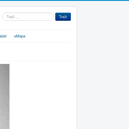
Traži
Traži
...
alati
eMapa