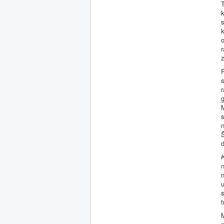
T
s
o
r
z
P
s
r
g
M
s
n
Š
d
K
n
n
u
s
M