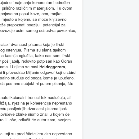
e ujedno i najmanje koherentan i određen
 prilično različitim materijalom. I u ovom
im pojavama poput koze, oca, majke,
je mjesto u kojemu se može književno
ože prepoznati poeziju i potencijal za
ne povezuje osim samog odsustva poveznice,
nalazi dvanaest pisama koja je lirski
og intervjua. Pisma su slana tijekom
na kasnija oglušila, kako nas sam lirski
 pošiljatelj, redovito potpisan kao Goran
smama. U njima se bavi
Heideggerom
,
i li provocirao Biljanin odgovor koji u zbirci
oksalno otuđuje od onoga kome je upućeno.
da postane subjekt ni putem pisanja, što
autofikcionalni trenuci tek naslućuju, ali
ržaja, njezina je koherencija neprestano
asreću posljednjih dvanaest pisama ipak
akovićeve zbirke nismo znali u kojem će
ro ili loše, odlučit će autor sam, svojom
a koji su pred čitateljem ako neprestano