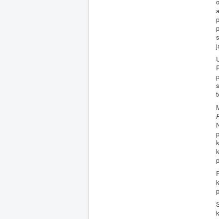
o
a
p
s
j
P
p
s
t
M
N
p
k
k
p
k
p
S