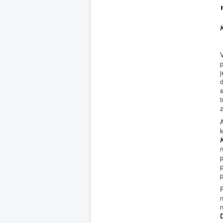
V
p
j
d
s
t
A
p
P