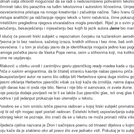
dmah valja otkloniti mogućnost da se radi o nedvosmisleno pohvalnim tekstovi
firmirati tako što parazitira na tuđim tekstovima i autorskim ličnostima. Umj
posvećenicima pristupa na mnogo kreativnije i začudnije načine. Tako Ivanu 
ristupa analitički pa raščlanjuje njegov leksik u formi natuknica, čime pokazu
intetičkim pregledima njegova stvaralaštva mogla previdjeti. Riječ je o svim 
astučenju, besavješćenju i mjesečenju bez kojih bi jezik autora
Jame
bio man
U idućoj će posveti lirski subjekt u nepoznatom čovjeku na tuzlanskom aerod
jesma je to bez naslova, sažetog izraza, kratkih stihova i bez rime, baš oni
osvećena. I u tom je slučaju jasno da je identifikacija moguća jedino kao pogr
amoga početka jasno da Vaska Pope nema, osim u stihovima koji, ma koliko se f
ome ne uspijevaju.
ilaković u zbirku uvodi i zanimljivu gestu pjesničkog
ready-madea
kada u nju
Priča o ruskim emigrantima
, da bi čitatelj stranicu kasnije našao pjesmu prič
euspostavljeni autor ne samo što odbija biti Herbertova sjena duga stotinu god
jesmi otklanja Herbertov pjesnički višak za koji kaže da
izmišlja
, naime
šaput
ojih danas kao ni onda nije bilo. Nema i nije bilo ni
samovara
, ni
svete ikone
,
oje poezija dodaje povijesti ne bi li se lakše čuo pjesnički glas, isti onaj gla
odriva i još jedanput prokazuje kao utemeljiv u tekstu.
Posebno se u tom smislu ističe pjesma
radovan
u kojoj lirski subjekt promatra
oji bi od njih mogao opet postati
radovan
. Estetski kriterij uspostavljanja sub
otonjeg tekst ne poznaje, što znači da se u tekstu ne može pronaći ništa više
ljedeća cjelina nazvana je
Dron
i sačinjava poemu od trinaest dijelova u kojim
koju kaže da je
stakleno oko ali pravo što sve jednako vidi
. Pokušaj je to subj