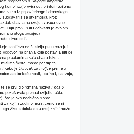
enskom prognozom s
Drugoga programa
bog kombinacije ovisnosti o informacijama
u motivima iz pripovjednoga i dramskoga
aju suočavanja sa stvarnošću kroz
ce
dok obavljamo svoje svakodnevne
i u nju proniknuti i dohvatiti je svojom
 romanu stoga podsjeća
naše stvarnosti.
koje zahtijeva od čitatelja punu pažnju i
odgovori na pitanja koja postavlja niti će
prema problemima koje otvara tekst.
a i mislima često imamo pristup tek
iti kako je
Doručak za moljce
premalo
dostaje tankoćutnosti, topline i, na kraju,
 te se prvi dio romana naziva
Priča o
no pokušavala pronaći svijetle točke –
e), što je ovo neobično pismo
losti za kojim žudimo morat ćemo sami
stitoga života doista se u ovoj knjizi može