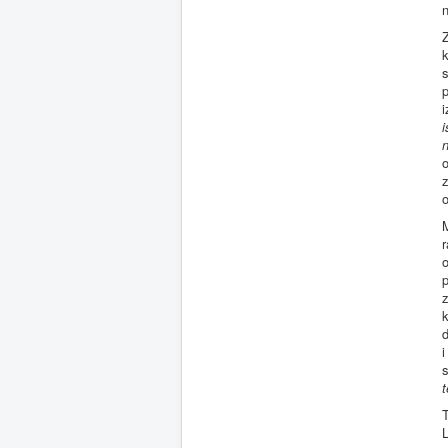
n
Z
k
s
p
i
i
n
o
o
M
r
o
p
z
k
d
i
t
T
L