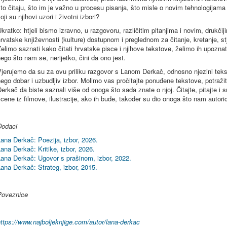
to čitaju, što im je važno u procesu pisanja, što misle o novim tehnologija
oji su njihovi uzori i životni izbori?
kratko: htjeli bismo izravno, u razgovoru, različitim pitanjima i novim, drukč
rvatske književnosti (kulture) dostupnom i preglednom za čitanje, kretanje, stj
elimo saznati kako čitati hrvatske pisce i njihove tekstove, želimo ih upoznati i
ego što nam se, nerijetko, čini da ono jest.
jerujemo da su za ovu priliku razgovor s Lanom Derkač, odnosno njezini teksto
ego dobar i uzbudljiv izbor. Molimo vas pročitajte ponuđene tekstove, potražite
erkač da biste saznali više od onoga što sada znate o njoj. Čitajte, pitajte i s
cene iz filmove, ilustracije, ako ih bude, također su dio onoga što nam autoric
Dodaci
ana Derkač: Poezija, izbor, 2026.
ana Derkač: Kritike, izbor, 2026.
Lana Derkač: Ugovor s prašinom, izbor, 2022.
ana Derkač: Strateg, izbor, 2015.
Poveznice
ttps://www.najboljeknjige.com/autor/lana-derkac