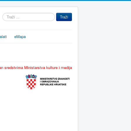
Traži
Traži
...
alati
eMapa
n sredstvima Ministarstva kulture i medija