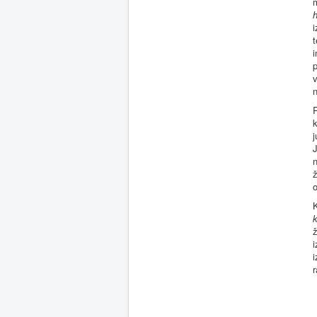
m
h
i
t
i
p
R
k
j
J
n
ž
K
k
ž
i
i
r