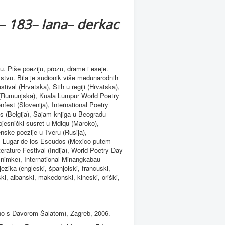
a– 183– lana– derkac
u. Piše poeziju, prozu, drame i eseje.
mstvu. Bila je sudionik više međunarodnih
tival (Hrvatska), Stih u regiji (Hrvatska),
s (Rumunjska), Kuala Lumpur World Poetry
nfest (Slovenija), International Poetry
es (Belgija), Sajam knjiga u Beogradu
 pjesnički susret u Mdiqu (Maroko),
nske poezije u Tveru (Rusija),
el Lugar de los Escudos (Mexico putem
rature Festival (Indija), World Poetry Day
nimke), International Minangkabau
ezika (engleski, španjolski, francuski,
ški, albanski, makedonski, kineski, oriški,
dno s Davorom Šalatom), Zagreb, 2006.