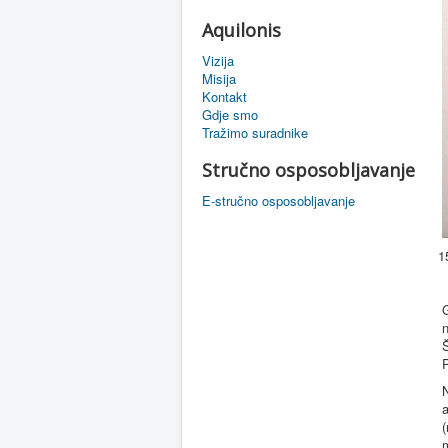
Aquilonis
Vizija
Misija
Kontakt
Gdje smo
Tražimo suradnike
Stručno osposobljavanje
E-stručno osposobljavanje
G
n
P
a
(
m