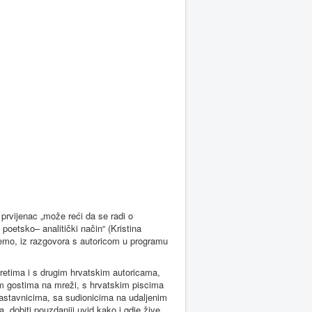
prvijenac „može reći da se radi o
poetsko– analitički način“ (Kristina
emo, iz razgovora s autoricom u programu
etima i s drugim hrvatskim autoricama,
šim gostima na mreži, s hrvatskim piscima
 nastavnicima, sa sudionicima na udaljenim
a, dobiti pouzdaniji uvid kako i gdje žive,