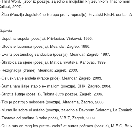
– Third Word, (izbor iz poezije, zajedno s indijskim književnikom Thachomo
alicut, 2007.
 Žica (Poezija Jugoistočne Europe protiv represije), Hrvatski P.E.N. centar, 
bjavila
 Usputna raspela (poezija), Privlačica, Vinkovci, 1995.
 Utočište lučonoša (poezija), Meandar, Zagreb, 1996.
– Eva iz poštanskog sandučića (poezija), Meandar, Zagreb, 1997.
 Škrabica za sjene (poezija), Matica hrvatska, Karlovac, 1999.
– Rezignacija (drame), Meandar, Zagreb, 2000.
 Osluškivanje anđela (kratke priče), Meandar, Zagreb, 2003.
– Šuma nam šalje stablo e– mailom (poezija), DHK, Zagreb, 2004.
 Striptiz šutnje (poezija), Tribina Jutro poezije, Zagreb, 2006.
 Tko je postrojio nebodere (poezija), Altagama, Zagreb, 2006.
– Murmullo sobre el asfalto (poezija, zajedno s Davorom Šalatom), La Zonámb
 Zastava od prašine (kratke priče), V.B.Z, Zagreb, 2009.
–
Qui a mis en rang les gratte– ciels? et autres poèmes (poezija), M.E.O, Brux