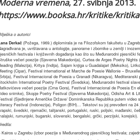
Moderna vremena
, 27. svibnja 2013.
https://www.booksa.hr/kritike/kritik
ilješka o autorici
Lana Derkač
(Požega, 1969.) diplomirala je na Filozofskom fakultetu u Zagreb
agrađivana je, uvrštavana u antologije, panorame i zbornike u zemlji i inoze
jesničkih festivala i književnih događanja kao što su Međunarodni pjesnički fes
Struške večeri poezije (Sjeverna Makedonija), Curtea de Arges Poetry Night
eading (Malezija), Kritya (Indija), Sajam knjiga u Guadalajari (Meksiko), Liriko
eeting (Cipar), Festival international et Marche de Poesie Wallonie – Bruxell
Srbija), Festival Internacional de Poesia u Granadi (Nikaragva), Mediteranski
tockholm International Poetry Festival (Švedska), Međunarodni festival slave
atkovićeve večeri poezije (Crna Gora), Festival Internacional de Poesia En 
ideo snimke), Skopje Poetry Festival (Sjeverna Makedonija), Odisha Art & Lite
Festival (Sjedinjene Američke Države/ Dominikanska Republika putem video s
iteracy Festival (Indonezija), Poligon (BIH)… Tekstovi su joj prevođeni na 24 j
rapski, švedski, njemački, talijanski, portugalski, ruski, poljski, mađarski, če
alajski, rumunjski, bugarski, slovenski, bengalski, grčki, perzijski, korejski).
redila:
– Kairos u Zagrebu (izbor poezije s Međunarodnog pjesničkog festivala; zaje