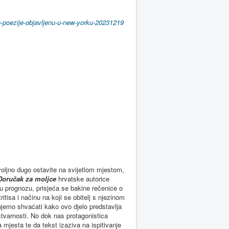
ke-poezije-objavljenu-u-new-yorku-20231219
oljno dugo ostavite na svijetlom mjestom,
Doručak za moljce
hrvatske autorice
ku prognozu, prisjeća se bakine rečenice o
tisa i načinu na koji se obitelj s njezinom
jemo shvaćati kako ovo djelo predstavlja
tvarnosti. No dok nas protagonistica
 mjesta te da tekst izaziva na ispitivanje