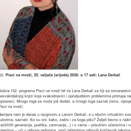
Pisci na mreži, 25. veljače (srijeda) 2026. u 17 sati: Lana Derkač
ošća 152. programa Pisci na mreži bit će Lana Derkač za čiji se romaneskni 
esvakidašnjoj knjizi koja svakodnevici i općeljudskim problemima pristupa na 
Špiranec). Mnogo toga se može još dodati, a mnogo toga saznat ćemo, vjeruj
isci na mreži.
Namjera nam je danas u razgovoru s Lanom Derkač, a u idućim virtualnim susr
utorima, saznati: tko su oni, kako, zašto i za koga pišu? Željeli bismo s na
različitih generacija, poetika, zanimanja…) i s vama – prisutnim učenicima i
jestima – ući u njihove radionice, proći labirintima njihovih književnih tekstov