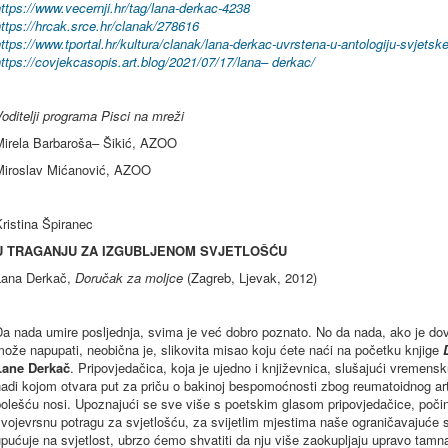
ttps://www.vecernji.hr/tag/lana-derkac-4238
ttps://hrcak.srce.hr/clanak/278616
ttps://www.tportal.hr/kultura/clanak/lana-derkac-uvrstena-u-antologiju-svjets
ttps://covjekcasopis.art.blog/2021/07/17/lana– derkac/
oditelji programa Pisci na mreži
Mirela Barbaroša– Šikić, AZOO
Miroslav Mićanović, AZOO
ristina Špiranec
U TRAGANJU ZA IZGUBLJENOM SVJETLOŠĆU
Lana Derkač,
Doručak za moljce
(Zagreb, Ljevak, 2012)
a nada umire posljednja, svima je već dobro poznato. No da nada, ako je dov
ože napupati, neobična je, slikovita misao koju ćete naći na početku knjige
Lane Derkač
. Pripovjedačica, koja je ujedno i književnica, slušajući vremens
adi kojom otvara put za priču o bakinoj bespomoćnosti zbog reumatoidnog artri
olešću nosi. Upoznajući se sve više s poetskim glasom pripovjedačice, počin
vojevrsnu potragu za svjetlošću, za svijetlim mjestima naše ograničavajuće s
pućuje na svjetlost, ubrzo ćemo shvatiti da nju više zaokupljaju upravo tamna