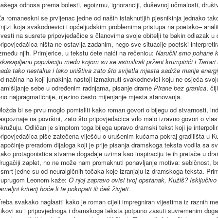
ašega odnosa prema bolesti, egoizmu, ignoranciji, duševnoj učmalosti, društv
a romaneskni se prvijenac jedne od naših istaknutijih pjesnikinja jednako tak
njizi koja svakodnevici i općeljudskim problemima pristupa na poetsko– analit
vesti na susrete pripovjedačice s članovima svoje obitelji te bakin odlazak 
ripovjedačica ništa ne ostavlja zadanim, nego sve situacije poetski interpret
zmeđu njih. Primjerice, u tekstu ćete naići na rečenicu:
Naručili smo pohane ko
skasapljenu populaciju među kojom su se asimilirali prženi krumpirići i Tartar
ada tako nestalna i lako uništiva zato što svijetla mjesta sadrže manje energ
d načina na koji junakinja nastoji izmaknuti svakodnevici koju ne osjeća svojom
zamišljanje sebe u određenim radnjama, pisanje drame
Pirane bez granica
, či
no najpragmatičnije, njezino često mijenjanje mjesta stanovanja.
ožda bi se prvu moglo pomisliti kako roman govori o bijegu od stvarnosti, in
aspoznaje na površini, zato što pripovjedačica vrlo malo izravno govori o vla
kružuju. Odličan je simptom toga bijega upravo dramski tekst koji je interpoli
ripovjedačica piše zatečena viješću o urušenim kućama pokraj gradilišta u K
apočinje preradom dijaloga koji je prije pisanja dramskoga teksta vodila sa sv
ako protagonistica stvarne događaje uzima kao inspiraciju te ih pretače u dram
rugačiji zaplet, no ne može nam promaknuti ponavljanje motiva: sebičnost, 
 smrt jedne su od neuralgičnih točaka koje izranjaju iz dramskoga teksta. Primj
suprugom Leonom kaže:
O njoj zapravo ovisi tvoj opstanak, Kužiš? Isključiv
emeljni kriterij hoće li te pokopati ili ćeš živjeti.
reba svakako naglasiti kako je roman cijeli impregniran vijestima iz raznih me
ikovi su i pripovjednoga i dramskoga teksta potpuno zasuti suvremenim događ