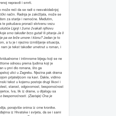
enoj nepravdi i smrti.
o može reći da se radi o nesvakidašnjoj
ički način. Radnja je zakržljala, može se
u dom za starije i nemoćne. Međutim,
ira te pokušava pronaći skrivenu vezu
lutiće Lignji i žurno žvakali njihovu
i koje smo također brzo gutali
ili pitanje
Je li
ije pa se brže umore i klonu?
Jedan je to
, a tu je i njezino izmišljanje situacija,
ji nam je tekst također umetnut u roman, i
dividualnome i intimnome bijegu koji se ne
stitome odnosu prema ljudima koji je
ran u prvi dio romana, što ga
upskoj ulici u Zagrebu. Njezina pak drama
ojom prijateljicom na kavi. Dakle, vidimo
ski tekst u kojemu postoje drugi likovi i
bolest, starost, odgovornost, bespomoćnost
erice, Iva, lik iz drame, u dijalogu sa
o o bespomoćnosti. (Zastaje) Ona je
dija, ponajviše onima iz crne kronike.
ajima iz Hrvatske i svijeta, da se i sami