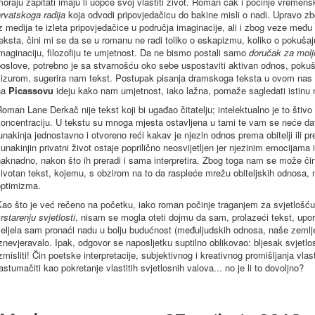
oraju zapitati imaju li uopće svoj vlastiti život. Roman čak i počinje vrem
rvatskoga radija
koja odvodi pripovjedačicu do bakine misli o nadi. Upravo z
z medija te izleta pripovjedačice u područja imaginacije, ali i zbog veze međ
eksta, čini mi se da se u romanu ne radi toliko o eskapizmu, koliko o pokuš
maginaciju, filozofiju te umjetnost. Da ne bismo postali samo
doručak za molj
oslove, potrebno je sa stvarnošću oko sebe uspostaviti aktivan odnos, pokušat
vizurom, sugerira nam tekst. Postupak pisanja dramskoga teksta u ovom nas
na
Picassovu
ideju kako nam umjetnost, iako lažna, pomaže sagledati istinu 
oman Lane Derkač nije tekst koji bi ugađao čitatelju; intelektualno je to štivo 
oncentraciju. U tekstu su mnoga mjesta ostavljena u tami te vam se neće dati 
unakinja jednostavno i otvoreno reći kakav je njezin odnos prema obitelji ili 
unakinjin privatni život ostaje poprilično neosvijetljen jer njezinim emocijam
aknadno, nakon što ih preradi i sama interpretira. Zbog toga nam se može čin
ivotan tekst, kojemu, s obzirom na to da raspleće mrežu obiteljskih odnosa, ne
optimizma.
ao što je već rečeno na početku, iako roman počinje traganjem za svjetlošću
rstarenju svjetlosti
, nisam se mogla oteti dojmu da sam, prolazeći tekst, upor
eljela sam pronaći nadu u bolju budućnost (međuljudskih odnosa, naše zemlj
znevjeravalo. Ipak, odgovor se naposljetku suptilno oblikovao: bljesak svjet
zmisliti! Čin poetske interpretacije, subjektivnog i kreativnog promišljanja vla
astumačiti kao pokretanje vlastitih svjetlosnih valova... no je li to dovoljno?