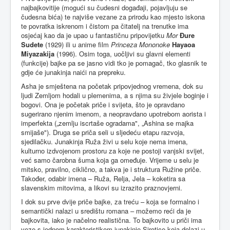
najbajkovitije (mogući su čudesni događaji, pojavljuju se
čudesna bića) te najviše vezane za prirodu kao mjesto iskona
te povratka iskrenom i čistom pa čitatelj na trenutke ima
osjećaj kao da je upao u fantastičnu pripovijetku
Mor
Đure
Sudete
(1929) ili u anime film
Princeza Mononoke
Hayaoa
Miyazakija
(1996). Osim toga, uočljivi su glavni elementi
(funkcije) bajke pa se jasno vidi tko je pomagač, tko glasnik te
gdje će junakinja naići na prepreku.
Asha je smještena na početak pripovjednog vremena, dok su
ljudi Zemljom hodali u plemenima, a s njima su živjele boginje i
bogovi. Ona je početak priče i svijeta, što je opravdano
sugerirano njenim imenom, a neopravdano upotrebom aorista i
imperfekta („zemlju iscrtaše ogradama", „Ashina se majka
smijaše"). Druga se priča seli u sljedeću etapu razvoja,
sjedilačku. Junakinja Ruža živi u selu koje nema imena,
kulturno izdvojenom prostoru za koje ne postoji vanjski svijet,
već samo čarobna šuma koja ga omeđuje. Vrijeme u selu je
mitsko, pravilno, ciklično, a takva je i struktura Ružine priče.
Također, odabir imena – Ruža, Relja, Jela – koketira sa
slavenskim mitovima, a likovi su izrazito praznovjerni.
I dok su prve dvije priče bajke, za treću – koja se formalno i
semantički nalazi u središtu romana – možemo reći da je
bajkovita, iako je načelno realistična. To bajkovito u priči ima
veze s jednom karakteristikom junakinje Sirotice koja dolazi u