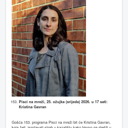
Pisci na mreži, 25. ožujka (srijeda) 2026. u 17 sati:
Kristina Gavran
Gošća 153. programa Pisci na mreži bit će Kristina Gavran,
koja želi „ismijavati strah u kazalištu kako bismo ga riješili u