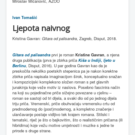
Miroslav Mićanović, AZOO
Ivan Tomašić
Ljepota naivnog
Kristina Gavran:
Gitara od palisandra
, Zagreb, Disput, 2018.
Gitara od palisandra
prvi je roman
Kristine Gavran
, a njena
druga publikacija (prva je zbirka priča
Kiša u Indiji, ljeto u
Berlinu
, Disput, 2016). U par godina Gavran kao da je
preskočila nekoliko poetskih stepenica pa je nakon korektne
zbirke priča napisala imaginacijom širok, konceptualno snažan
i kompozicijski kompleksno složen roman s pet glavnih
junakinja koje veže motiv iz naslova. Posebno fascinira način
na koji su pojedinačne priče sižejno povezane u cjelinu –
roman se sastoji od tri dijela, a svaki dio od po jednog dijela
triju priča. Vremenski, priče obuhvaćaju vremensku crtu od
predmodernog do (post)modernog, a kompletno značenje i
ulančavanje postaje vidljivo tek krajem romana. Stilski i
tematski, riječ je što o bajkovitim, što o realističnim pričama (ili
hibridima) koje vežu motive umjetnosti i muzike s jedne te
prirode s druge strane.