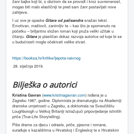
žanr bajke koji bi, s obzirom da se provodi i kroz suvremenost,
mogao biti malo elastičniji te pred sam žanr postavljati nove
zahtjeve.
I uz ove je opaske
Gitara od palisandra
snažan tekst.
Emotivan, maštovit, zanimljiv te – kao što je spomenuto na
početku – briljantno složen roman koji pruža veliki užitak u
čitanju.
Gitara
je plastičan dokaz razvoja autorice od koje bi se
u budućnosti mogle očekivati velike stvari.
https://booksa.hr/kritike/ljepota-naivnog
siječnja 2019.
Bilješka o autorici
Kristina Gavran
(
www.kristinagavran.com
) rođena je u
Zagrebu 1987. godine. Diplomirala je dramaturgiju na Akademiji
dramske umjetnosti u Zagrebu, a doktorirala na Sveučilištu
Loughborogh u Velikoj Britaniji istražujući pripovijedanje istinitih
priča (True-Life Storytelling).
Piše drame za djecu i odrasle, priče, pjesme i romane,
surađuje s kazalištima u Hrvatskoj i Engleskoj te s Hrvatskim