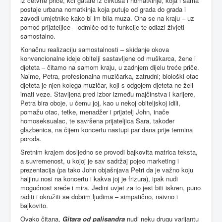
iz četvrte priče, kći gatare iz cirkusa i nomatkinje, koja i sama
postaje urbana nomatkinja koja putuje od grada do grada i
zavodi umjetnike kako bi im bila muza. Ona se na kraju – uz
pomoć prijateljice – odmiče od te funkcije te odlazi živjeti
samostalno.
Konačnu realizaciju samostalnosti – skidanje okova
konvencionalne ideje obitelji sastavljene od muškarca, žene i
djeteta – čitamo na samom kraju, u zadnjem dijelu treće priče.
Naime, Petra, profesionalna muzičarka, zatrudni; biološki otac
djeteta je njen kolega muzičar, koji s odgojem djeteta ne želi
imati veze. Stavljena pred izbor između majčinstva i karijere,
Petra bira oboje, u čemu joj, kao u nekoj obiteljskoj idili,
pomažu otac, tetke, menadžer i prijatelj John, inače
homoseksualac, te savršena prijateljica Sara, također
glazbenica, na čijem koncertu nastupi par dana prije termina
poroda.
Sretnim krajem dosljedno se provodi bajkovita matrica teksta,
a suvremenost, u kojoj je sav sadržaj pojeo marketing i
prezentacija (pa tako John objašnjava Petri da je važno koju
haljinu nosi na koncertu i kakva joj je frizura), ipak nudi
mogućnost sreće i mira. Jedini uvjet za to jest biti iskren, puno
raditi i okružiti se dobrim ljudima – simpatično, naivno i
bajkovito.
Ovako čitana,
Gitara od palisandra
nudi neku drugu varijantu