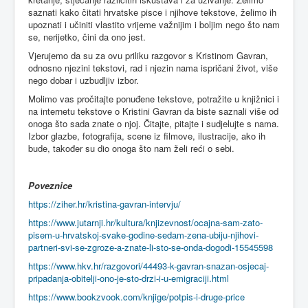
saznati kako čitati hrvatske pisce i njihove tekstove, želimo ih
upoznati i učiniti vlastito vrijeme važnijim i boljim nego što nam
se, nerijetko, čini da ono jest.
Vjerujemo da su za ovu priliku razgovor s Kristinom Gavran,
odnosno njezini tekstovi, rad i njezin nama ispričani život, više
nego dobar i uzbudljiv izbor.
Molimo vas pročitajte ponuđene tekstove, potražite u knjižnici i
na internetu tekstove o Kristini Gavran da biste saznali više od
onoga što sada znate o njoj. Čitajte, pitajte i sudjelujte s nama.
Izbor glazbe, fotografija, scene iz filmove, ilustracije, ako ih
bude, također su dio onoga što nam želi reći o sebi.
Poveznice
https://ziher.hr/kristina-gavran-intervju/
https://www.jutarnji.hr/kultura/knjizevnost/ocajna-sam-zato-
pisem-u-hrvatskoj-svake-godine-sedam-zena-ubiju-njihovi-
partneri-svi-se-zgroze-a-znate-li-sto-se-onda-dogodi-15545598
https://www.hkv.hr/razgovori/44493-k-gavran-snazan-osjecaj-
pripadanja-obitelji-ono-je-sto-drzi-i-u-emigraciji.html
https://www.bookzvook.com/knjige/potpis-i-druge-price