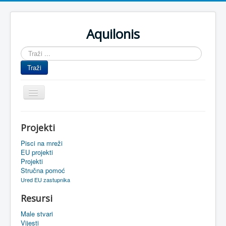
Aquilonis
Traži
...
Traži
Prikaz/Sakrivanje
navigacije
Naslovnica
Projekti
Upravljanje znanjem
Pisci na mreži
Obrazovanje
EU projekti
Projekti
Upravljanje projektima
Stručna pomoć
Ured EU zastupnika
Događaji
Resursi
Oaza
Male stvari
Sistemski alati
Vijesti