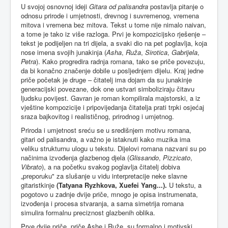
U svojoj osnovnoj ideji
Gitara od palisandra
postavlja pitanje o
odnosu prirode i umjetnosti, drevnog i suvremenog, vremena
mitova i vremena bez mitova. Tekst u tome nije nimalo naivan,
a tome je tako iz više razloga. Prvi je kompozicijsko rješenje –
tekst je podijeljen na tri dijela, a svaki dio na pet poglavlja, koja
nose imena svojih junakinja (
Asha
,
Ruža
,
Sirotica
,
Gabrijela
,
Petra
). Kako progredira radnja romana, tako se priče povezuju,
da bi konačno značenje dobile u posljednjem dijelu. Kraj jedne
priče početak je druge – čitatelj ima dojam da su junakinje
generacijski povezane, dok one ustvari simboliziraju čitavu
ljudsku povijest. Gavran je roman kompilirala majstorski, a iz
vještine kompozicije i pripovijedanja čitatelja prati trpki osjećaj
sraza bajkovitog i realističnog, prirodnog i umjetnog.
Priroda i umjetnost sreću se u središnjem motivu romana,
gitari od palisandra, a važno je istaknuti kako muzika ima
veliku strukturnu ulogu u tekstu. Dijelovi romana nazvani su po
načinima izvođenja glazbenog djela (
Glissando
,
Pizzicato
,
Vibrato
), a na početku svakog poglavlja čitatelj dobiva
„preporuku" za slušanje u vidu interpretacije neke slavne
gitaristkinje
(
Tatyana Ryzhkova
,
Xuefei Yang
...).
U tekstu, a
pogotovo u zadnje dvije priče, mnogo je opisa instrumenata,
izvođenja i procesa stvaranja, a sama simetrija romana
simulira formalnu preciznost glazbenih oblika.
Prve dvije priče, priče Ashe i Ruže, su formalno i motivski