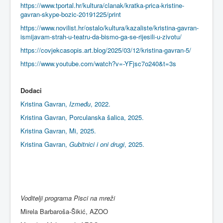
https://www.tportal.hr/kultura/clanak/kratka-prica-kristine-
gavran-skype-bozic-20191225/print
https://www.novilist.hr/ostalo/kultura/kazaliste/kristina-gavran-
ismijavam-strah-u-teatru-da-bismo-ga-se-rijesili-u-zivotu/
https://covjekcasopis.art.blog/2025/03/12/kristina-gavran-5/
https://www.youtube.com/watch?v=-YFjsc7o240&t=3s
Dodaci
Kristina Gavran,
Između
, 2022.
Kristina Gavran, Porculanska šalica, 2025.
Kristina Gavran, Mi, 2025.
Kristina Gavran,
Gubitnici i oni drugi
, 2025.
Voditelji programa Pisci na mreži
Mirela Barbaroša-Šikić, AZOO