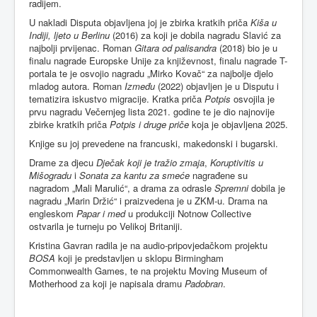
radijem.
U nakladi Disputa objavljena joj je zbirka kratkih priča
Kiša u
Indiji, ljeto u Berlinu
(2016) za koji je dobila nagradu Slavić za
najbolji prvijenac. Roman
Gitara od palisandra
(2018) bio je u
finalu nagrade Europske Unije za književnost, finalu nagrade T-
portala te je osvojio nagradu „Mirko Kovač“ za najbolje djelo
mladog autora. Roman
Između
(2022) objavljen je u Disputu i
tematizira iskustvo migracije. Kratka priča
Potpis
osvojila je
prvu nagradu Večernjeg lista 2021. godine te je dio najnovije
zbirke kratkih priča
Potpis i druge priče
koja je objavljena 2025.
Knjige su joj prevedene na francuski, makedonski i bugarski.
Drame za djecu
Dječak koji je tražio zmaja
,
Koruptivitis u
Mišogradu
i
Sonata za kantu za smeće
nagrađene su
nagradom „Mali Marulić“, a drama za odrasle
Spremni
dobila je
nagradu „Marin Držić“ i praizvedena je u ZKM-u. Drama na
engleskom
Papar i med
u produkciji Notnow Collective
ostvarila je turneju po Velikoj Britaniji.
Kristina Gavran radila je na audio-pripovjedačkom projektu
BOSA
koji je predstavljen u sklopu Birmingham
Commonwealth Games, te na projektu Moving Museum of
Motherhood za koji je napisala dramu
Padobran
.