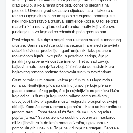
grad Betulo, a koja nema prošlosti, odnosno sjećanja na
prošlost. Utvrđeni grad označava sljedeću fazu – iako se u
romanu nigdje eksplicitno ne spominje vrijeme, spominju se
neki indikatori razvoja društva, primjerice kočije. U toj se priči
materijalizira motiv gitare od palisandra, motiv koji veže sve
junakinje i tkivo koje od pojedinačnih priča gradi roman.
Posljednja su dva dijela smještena u urbana središta modernog
društva. Sama zajednica gubi na važnosti, a u središte svijeta
dolazi individua, preciznije – genij umjetnik. Iako pisane u
realističnom ključu, ove priče, a posebice zadnja, čija je
junakinja glazbena virtoustica imenom Petra, zadržavaju
bajkovitu notu, ponajviše zbog činjenice da se nadstruktura
bajkovitog romana realizira žanrovski sretnim završetkom.
Osim prirode i umjetnosti, važna je i funkcija i uloga roda u
romanu. Nositeljice priča su uistinu junakinje koje prelaze
granicu semantičkog polja, što je najvidljivije na primjeru Ruže
koja odlazi u šumu (u koju inače odlaze samo muškarci,
drvosječe) kako bi spasila muža i osigurala prosperitet svojoj
obitelji. Žene ženama u romanu pomažu – kako se komentira u
jednom trenu: „Tome žena služi ženi, da se u njoj ogleda i
popravlja ruž." Sve su ženske sudbine vezane za muškarce,
ali iz njihovih ralja do kraja romana izmiču, uglavnom uz
pomoć drugih junakinja. To je najvidljivije na primjeru Gabrijele