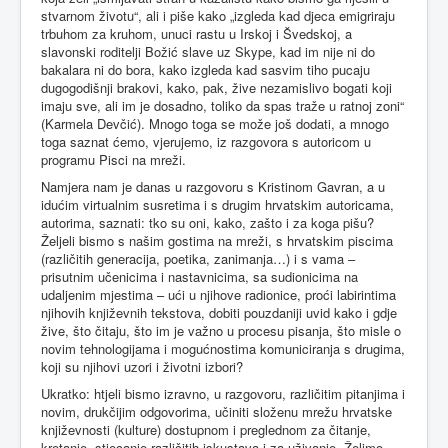
stvarnom životu“, ali i piše kako „izgleda kad djeca emigriraju
trbuhom za kruhom, unuci rastu u Irskoj i Švedskoj, a
slavonski roditelji Božić slave uz Skype, kad im nije ni do
bakalara ni do bora, kako izgleda kad sasvim tiho pucaju
dugogodišnji brakovi, kako, pak, žive nezamislivo bogati koji
imaju sve, ali im je dosadno, toliko da spas traže u ratnoj zoni“
(Karmela Devčić). Mnogo toga se može još dodati, a mnogo
toga saznat ćemo, vjerujemo, iz razgovora s autoricom u
programu Pisci na mreži.
Namjera nam je danas u razgovoru s Kristinom Gavran, a u
idućim virtualnim susretima i s drugim hrvatskim autoricama,
autorima, saznati: tko su oni, kako, zašto i za koga pišu?
Željeli bismo s našim gostima na mreži, s hrvatskim piscima
(različitih generacija, poetika, zanimanja…) i s vama –
prisutnim učenicima i nastavnicima, sa sudionicima na
udaljenim mjestima – ući u njihove radionice, proći labirintima
njihovih književnih tekstova, dobiti pouzdaniji uvid kako i gdje
žive, što čitaju, što im je važno u procesu pisanja, što misle o
novim tehnologijama i mogućnostima komuniciranja s drugima,
koji su njihovi uzori i životni izbori?
Ukratko: htjeli bismo izravno, u razgovoru, različitim pitanjima i
novim, drukčijim odgovorima, učiniti složenu mrežu hrvatske
književnosti (kulture) dostupnom i preglednom za čitanje,
kretanje, stjecanje različitih iskustava i za uživanje. Želimo