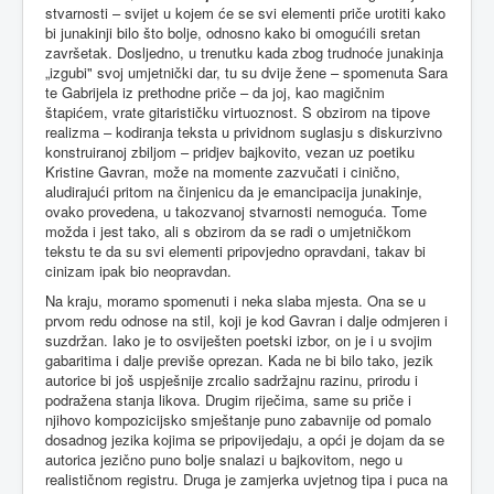
stvarnosti – svijet u kojem će se svi elementi priče urotiti kako
bi junakinji bilo što bolje, odnosno kako bi omogućili sretan
završetak. Dosljedno, u trenutku kada zbog trudnoće junakinja
„izgubi" svoj umjetnički dar, tu su dvije žene – spomenuta Sara
te Gabrijela iz prethodne priče – da joj, kao magičnim
štapićem, vrate gitarističku virtuoznost. S obzirom na tipove
realizma – kodiranja teksta u prividnom suglasju s diskurzivno
konstruiranoj zbiljom – pridjev bajkovito, vezan uz poetiku
Kristine Gavran, može na momente zazvučati i cinično,
aludirajući pritom na činjenicu da je emancipacija junakinje,
ovako provedena, u takozvanoj stvarnosti nemoguća. Tome
možda i jest tako, ali s obzirom da se radi o umjetničkom
tekstu te da su svi elementi pripovjedno opravdani, takav bi
cinizam ipak bio neopravdan.
Na kraju, moramo spomenuti i neka slaba mjesta. Ona se u
prvom redu odnose na stil, koji je kod Gavran i dalje odmjeren i
suzdržan. Iako je to osviješten poetski izbor, on je i u svojim
gabaritima i dalje previše oprezan. Kada ne bi bilo tako, jezik
autorice bi još uspješnije zrcalio sadržajnu razinu, prirodu i
podražena stanja likova. Drugim riječima, same su priče i
njihovo kompozicijsko smještanje puno zabavnije od pomalo
dosadnog jezika kojima se pripovijedaju, a opći je dojam da se
autorica jezično puno bolje snalazi u bajkovitom, nego u
realističnom registru. Druga je zamjerka uvjetnog tipa i puca na