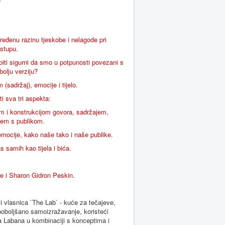
ređenu razinu tjeskobe i nelagode pri
stupu.
iti sigurni da smo u potpunosti povezani s
olju verziju?
sadržaj), emocije i tijelo.
i sva tri aspekta:
om i konstrukcijom govora, sadržajem,
jem s publikom.
 emocije, kako naše tako i naše publike.
samih kao tijela i bića.
e i Sharon Gidron Peskin.
i vlasnica `The Lab` - kuće za tečajeve,
poboljšano samoizražavanje, koristeći
olfa Labana u kombinaciji s konceptima i