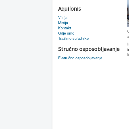
Aquilonis
Vizija
Misija
Kontakt
O
Gdje smo
a
Tražimo suradnike
I
Stručno osposobljavanje
i
M
E-stručno osposobljavanje