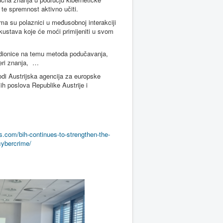
 te spremnost aktivno učiti.
ima su polaznici u međusobnoj interakciji
iskustava koje će moći primijeniti u svom
radionice na temu metoda podučavanja,
jeri znanja, …
vodi Austrijska agencija za europske
ih poslova Republike Austrije i
s.com/bih-continues-to-strengthen-the-
cybercrime/