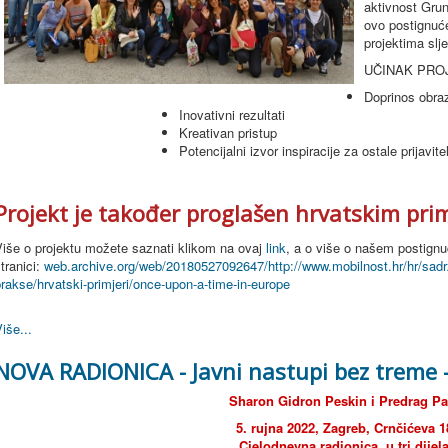
aktivnost
Grun
ovo postignu
projektima slj
UČINAK PROJ
Doprinos obra
Inovativni rezultati
Kreativan pristup
Potencijalni izvor inspiracije za ostale prijavite
Projekt je također proglašen hrvatskim pri
Više o projektu možete saznati klikom na ovaj
link
, a o više o našem postign
tranici:
web.archive.org/web/20180527092647/http://www.mobilnost.hr/hr/sadr
rakse/hrvatski-primjeri/once-upon-a-time-in-europe
iše...
NOVA RADIONICA - Javni nastupi bez treme
Sharon Gidron Peskin i Predrag Pa
5. rujna 2022, Zagreb, Crnčićeva 1
Cjelodnevna radionica, u tri dijel