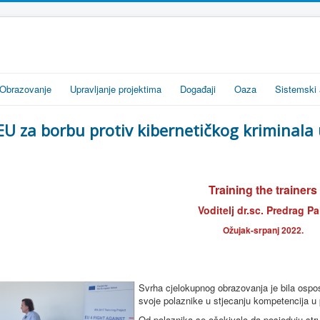
Obrazovanje
Upravljanje projektima
Događaji
Oaza
Sistemski 
EU za borbu protiv kibernetičkog kriminala
Training the trainers
Voditelj dr.sc. Predrag Pa
Ožujak-srpanj 2022.
Svrha cjelokupnog obrazovanja je bila ospos
svoje polaznike u stjecanju kompetencija u 
Od polaznika se očekivalo da posjeduju str