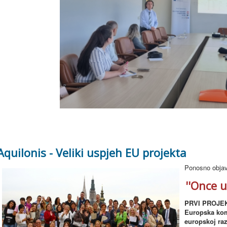
Aquilonis - Veliki uspjeh EU projekta
Ponosno objavl
''Once u
PRVI PROJEKT
Europska kom
europskoj raz