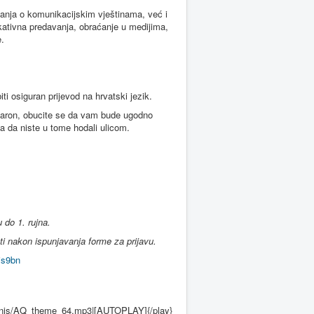
nanja o komunikacijskim vještinama, već i
kativna predavanja, obraćanje u medijima,
.
i osiguran prijevod na hrvatski jezik.
Sharon, obucite se da vam bude ugodno
 a da niste u tome hodali ulicom.
 do 1. rujna.
ti nakon ispunjavanja forme za prijavu.
4js9bn
ilonis/AQ_theme_64.mp3|[AUTOPLAY]{/play}