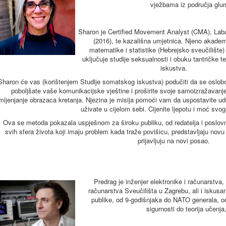
vježbama iz područja glum
Sharon je Certified Movement Analyst (CMA), Lab
(2016), te kazališna umjetnica. Njeno akadem
matematike i statistike (Hebrejsko sveučilište)
uključuje studije seksualnosti i obuku tantričke 
iskustva.
Sharon će vas (korištenjem Studije somatskog iskustva) podučiti da se oslobod
poboljšate vaše komunikacijske vještine i proširite svoje samoizražavanj
mijenjanje obrazaca kretanja. Njezina je misija pomoći vam da uspostavite udo
uživate u cijelom sebi. Cijenite ljepotu i moć svoga
Ova se metoda pokazala uspješnom za široku publiku, od redatelja i poslovni
svih sfera života koji imaju problem kada traže povišicu, predstavljaju novu
prijavljuju na novi posao.
Predrag je inženjer elektronike i računarstva,
računarstva Sveučilišta u Zagrebu, ali i iskusan
publike, od 9-godišnjaka do NATO generala, od 
sigurnosti do teorija učenja