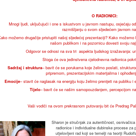
O RADIONICI:
Mnogi ljudi, uključujući i one s iskustvom u javnom nastupu, osjećaju od
razmišljanju o svom sljedećem javnom na
ako možemo drugačije pristupiti našoj sljedećoj prezentaciji? Kako možemo b
našom publikom i na pozornicu dovesti svoju najb
Odgovor se odnosi na sva tri aspekta ljudskog izražavanja: um (
Stoga će ova jedinstvena cjelodnevna radionica pokrit
Sadržaj i struktura
– bavit će se porukama koje želimo poslati, struktur
pripremom, prezentacijskim materijalima i ophođen
Emocije
– stavit će naglasak na energiju koju želimo prenijeti na publiku i
Tijelo
– bavit će se našim samopouzdanjem, percepcijom nas 
Vaši vodiči na ovom prekrasnom putovanju bit će Predrag Pal
Sharon je stručnjak za autentičnost, osnivačica 
radionice i individualne dubinske procese za 
utjelovljeni rad koji se temelji na teoriji Rud