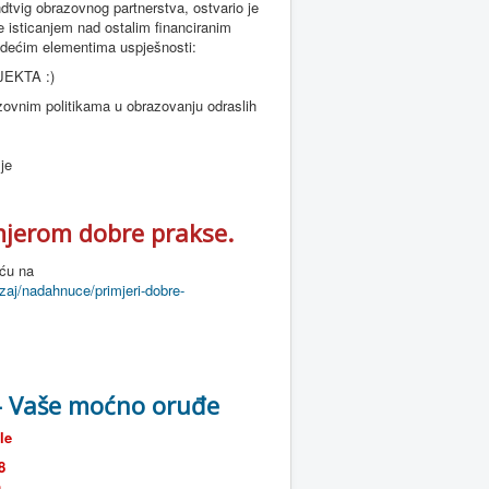
dtvig obrazovnog partnerstva,
ostvario je
će
isticanjem nad ostalim financiranim
edećim elementima uspješnosti:
EKTA :)
zovnim politikama u obrazovanju odraslih
lje
mjerom dobre prakse.
uću na
zaj/nadahnuce/primjeri-dobre-
 - Vaše moćno oruđe
le
8
a