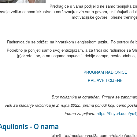
Predrag će s vama podijeliti ne samo teorijska z
svoje veliko osobno iskustvo u održavanju svih vrsta govora, uključujući edu
motivacijske govore i plesne treninge
Radionica će se održati na hrvatskom i engleskom jeziku. Po potrebi će bit
Potrebno je ponijeti samo svoj entuzijazam, a za treci dio radionice sa 
(p)okretati se, a na nogama papuce ili deblje carape, nesto udobno,
PROGRAM RADIONICE
PRIJAVE I CIJENE
Broj polaznika je ograničen. Prijave se zaprimaju
Rok za plaćanje radionica je 2. rujna 2022., prema ponudi koju ćemo posla
Forma za prijavu
:
https://tinyurl.com/yc
Aquilonis - O nama
{play}http://mediaserver.l3a.com.hr/glazba/aqu