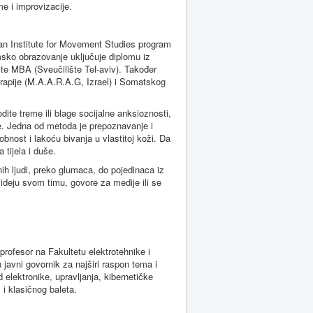
e i improvizacije.
an Institute for Movement Studies program
sko obrazovanje uključuje diplomu iz
 te MBA (Sveučilište Tel-aviv). Također
terapije (M.A.A.R.A.G, Izrael) i Somatskog
ite treme ili blage socijalne anksioznosti,
e. Jedna od metoda je prepoznavanje i
bnost i lakoću bivanja u vlastitoj koži. Da
 tijela i duše.
h ljudi, preko glumaca, do pojedinaca iz
 ideju svom timu, govore za medije ili se
 profesor na Fakultetu elektrotehnike i
 javni govornik za najširi raspon tema i
elektronike, upravljanja, kibernetičke
, i klasičnog baleta.