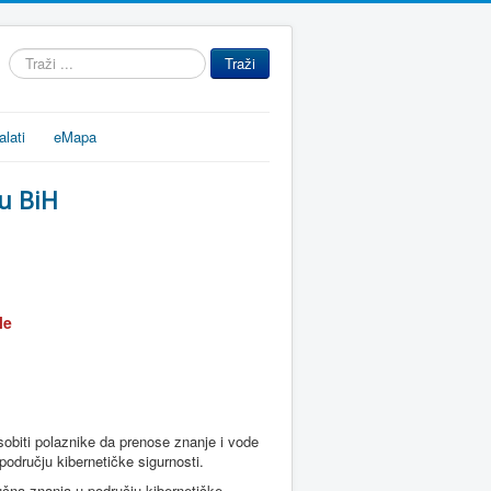
Traži
Traži
...
alati
eMapa
 u BiH
le
obiti polaznike da prenose znanje i vode
području kibernetičke sigurnosti.
učna znanja u području kibernetičke