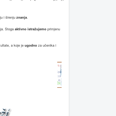
u i širenju
znanja
.
nja. Stoga
aktivno istražujemo
primjenu
ultate, a koje je
ugodno
za učenika i