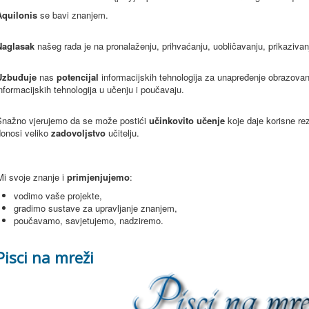
Aquilonis
se bavi znanjem.
Naglasak
našeg rada je na pronalaženju, prihvaćanju, uobličavanju, prikazivanj
Uzbuđuje
nas
potencijal
informacijskih tehnologija za unapređenje obrazova
nformacijskih tehnologija u učenju i poučavaju.
Snažno vjerujemo da se može postići
učinkovito učenje
koje daje korisne rez
donosi veliko
zadovoljstvo
učitelju.
Mi svoje znanje i
primjenjujemo
:
vodimo vaše projekte,
gradimo sustave za upravljanje znanjem,
poučavamo, savjetujemo, nadziremo.
Pisci na mreži