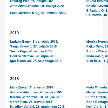
Predrag Pale, 25. ožujka 2020.
Nikola Petkovi
Ante Zlatko Stolica, 29. travnja 2020.
Nataša Govedi
E.Rudan, O. Sa
Lada Martinac Kralj, 27. svibnja 2020.
Ušumović, 16.
2019
Ludwig Bauer, 31. siječnja 2019.
Monika Herceg,
Sanja Baković, 27. veljače 2019.
R
ajko Grlić, 2
Vesna Biga, 20. ožujka 2019.
Andrija Škare,
Seid Serdarević, 25. rujna 2019.
Nada Gašić, 30
Igor Rončević, 27. studenoga 2019.
Alen Brlk, 11.
2018
Maja Zrnčić, 31.siječnja 2018
Neda Miranda B
Julijana Adamović, 28. veljače 2018
Marija Dejanov
Korana Serdarević, 28. ožujka 2018
Đurđa Otržan, 
Goran Rem, 25. travnja 2018
Boris Domagoj 
Kristijan Vujičić, 21. studenoga 2018.
Ivan Vidić, 18