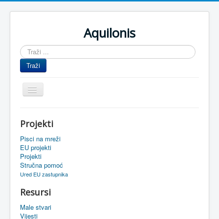
Aquilonis
Traži
...
Traži
Prikaz/Sakrivanje
navigacije
Naslovnica
Projekti
Upravljanje znanjem
Pisci na mreži
Obrazovanje
EU projekti
Projekti
Upravljanje projektima
Stručna pomoć
Ured EU zastupnika
Događaji
Resursi
Oaza
Male stvari
Sistemski alati
Vijesti