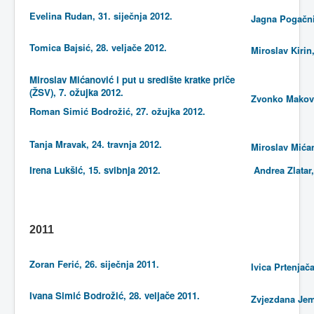
Evelina Rudan, 31. siječnja 2012.
Jagna Pogačnik
Tomica Bajsić, 28. veljače 2012.
Miroslav Kirin,
Miroslav Mićanović i put u središte kratke priče
(ŽSV), 7. ožujka 2012.
Zvonko Maković
Roman Simić Bodrožić, 27. ožujka 2012.
Tanja Mravak, 24. travnja 2012.
Miroslav Mićan
Irena Lukšić, 15. svibnja 2012.
Andrea Zlatar,
2011
Zoran Ferić, 26. siječnja 2011.
Ivica Prtenjača
Ivana Simić Bodrožić, 28. veljače 2011.
Zvjezdana Jemb