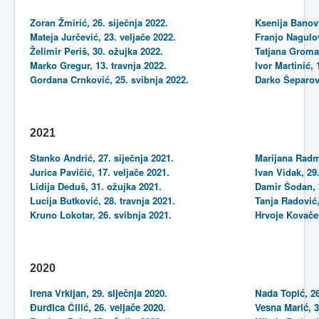
Zoran Žmirić, 26. siječnja 2022.
Ksenija Banovi
Mateja Jurčević, 23. veljače 2022.
Franjo Nagulov
Želimir Periš, 30. ožujka 2022.
Tatjana Gromač
Marko Gregur, 13. travnja 2022.
Ivor Martinić,
Gordana Crnković, 25. svibnja 2022.
Darko Šeparov
2021
Stanko Andrić, 27. siječnja 2021.
Marijana Radmi
Jurica Pavičić, 17. veljače 2021.
Ivan Vidak, 29
Lidija Deduš, 31. ožujka 2021.
Damir Šodan, 2
Lucija Butković, 28. travnja 2021.
Tanja Radović,
Kruno Lokotar, 26. svibnja 2021.
Hrvoje Kovačev
2020
Irena Vrkljan, 29. siječnja 2020.
Nada Topić, 26
Đurđica Čilić, 26. veljače 2020.
Vesna Marić, 3