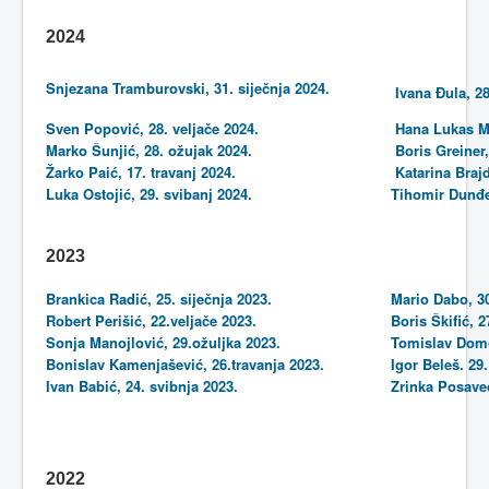
2024
Snjezana Tramburovski, 31. siječnja 2024.
Ivana Đula, 2
Sven Popović, 28. veljače 2024.
Hana Lukas Mi
Marko Šunjić, 28. ožujak 2024.
Boris Greiner,
Žarko Paić, 17. travanj 2024.
Katarina Braj
Luka Ostojić, 29. svibanj 2024.
Tihomir Dunđer
2023
Brankica Radić, 25. siječnja 2023.
Mario Dabo, 3
Robert Perišić, 22.veljače 2023.
Boris Škifić, 2
Sonja Manojlović, 29.ožuljka 2023.
Tomislav Domo
Bonislav Kamenjašević, 26.travanja 2023.
Igor Beleš. 29
Ivan Babić, 24. svibnja 2023.
Zrinka Posave
2022