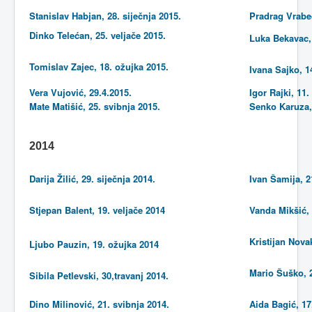
Stanislav Habjan, 28. siječnja 2015.
Pradrag Vrabec
Dinko Telećan, 25. veljače 2015.
Luka Bekavac, 
Tomislav Zajec, 18. ožujka 2015.
Ivana Sajko, 1
Vera Vujović, 29.4.2015.
Igor Rajki, 11
Mate Matišić, 25. svibnja 2015.
Senko Karuza,
2014
Darija Žilić, 29. siječnja 2014.
Ivan Šamija, 2
Stjepan Balent, 19. veljače 2014
Vanda Mikšić, 
Kristijan Nova
Ljubo Pauzin, 19. ožujka 2014
Mario Šuško, 
Sibila Petlevski, 30,travanj 2014.
Dino Milinović, 21. svibnja 2014.
Aida Bagić, 17