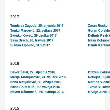
2017
Tomislav Zagoda, 25. siječnja 2017
Zoran Roško, 
Tonko Maroević, 22. veljače 2017
Goran Čolakho
Zvonko Kovač, 29.ožujka 2017
Delimir Rešick
Saša Drach, 26. travnja 2017
Maša Kolanov
Slađan Lipovec, 31.5.2017
Damir Karakaš
2016
Davor Šalat, 27. siječnja 2016.
Dražen Katunar
Marija Andrijašević, 24. veljače 2016.
Nebojša Lujano
Irena Matijašević, 30. ožujka 2016.
Martina Vidaić
Ivana Šojat-Kuči, 27.travnja 2016
Tvrtko Vuković
Neven Ušumović, 25. svibnja 2016
Hrvoje Jurić, 
2015