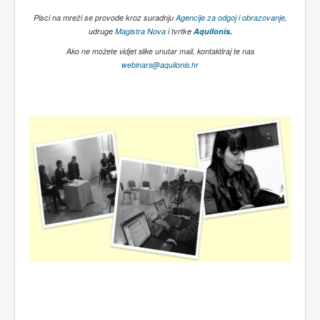
Pisci na mreži se provode kroz suradnju
Agencije za odgoj i obrazovanje
,
udruge
Magistra Nova
i tvrtke
Aquilonis
.
Ako ne možete vidjet slike unutar mail, kontaktiraj te nas
webinars@aquilonis.hr