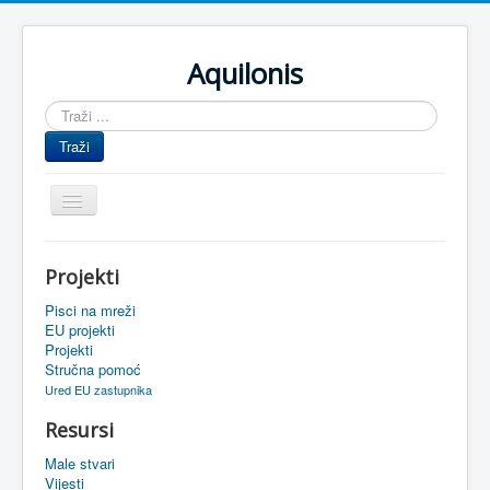
Aquilonis
Traži
...
Traži
Prikaz/Sakrivanje
navigacije
Naslovnica
Projekti
Upravljanje znanjem
Pisci na mreži
Obrazovanje
EU projekti
Projekti
Upravljanje projektima
Stručna pomoć
Ured EU zastupnika
Događaji
Resursi
Oaza
Male stvari
Sistemski alati
Vijesti