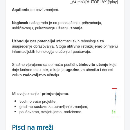
_64.mp3|[AUTOPLAY]{/play}
Aquilonis
se bavi znanjem.
Naglasak
našeg rada je na pronalaženju, prihvaćanju,
uobličavanju, prikazivanju i širenju
znanja
.
Uzbuđuje
nas
potencijal
informacijskih tehnologija za
unapređenje obrazovanja. Stoga
aktivno istražujemo
primjenu
informacijskih tehnologija u učenju i poučavaju.
Snažno vjerujemo da se može postići
učinkovito učenje
koje
daje korisne rezultate, a koje je
ugodno
za učenika i donosi
veliko
zadovoljstvo
učitelju.
Mi svoje znanje i
primjenjujemo
:
vodimo vaše projekte,
gradimo sustave za upravljanje znanjem,
poučavamo, savjetujemo, nadziremo.
Pisci na mreži