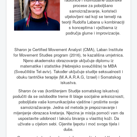
procese za poboljšano
samoizražavanje, koristeći
utjelovljeni rad koji se temelji na
teoriji Rudolfa Labana u kombinaciji
s konceptima i vježbama iz
područja glume i improvizacije.
Sharon je Certified Movement Analyst (CMA), Laban Institute
for Movement Studies program (2016), te kazališna umjetnica.
Njeno akademsko obrazovanje uključuje diplomu iz
matematike i statistike (Hebrejsko sveučilište) te MBA
(Sveučilište Tel-aviv). Također uključuje studije seksualnosti i
obuku tantričke terapije (M.A.A.R.A.G, Izrael) i Somatskog
iskustva.
Sharon će vas (korištenjem Studije somatskog iskustva)
podučiti da se oslobodite treme ili blage socijalne anksioznosti,
poboljšate vaše komunikacijske vještine i proširite svoje
samoizražavanje. Jedna od metoda je prepoznavanje i
mijenjanje obrazaca kretanja. Njezina je misija pomoći vam da
uspostavite udobnost i lakoću bivanja u vlastitoj koži. Da
uživate u cijelom sebi. Cijenite ljepotu i moć svoga tijela i
duše.