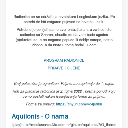
Radionica će se održati na hrvatskom i engleskom jeziku. Po
potrebi će biti osiguran prijevod na hrvatski jezik.
Potrebno je ponijeti samo svoj entuzijazam, a za treci dio
radionice sa Sharon, obucite se da vam bude ugodno
(p)okretati se, a na nogama papuce ili deblje carape, nesto
udobno, a da niste u tome hodali ulicom.
PROGRAM RADIONICE
PRIJAVE I CIJENE
Broj polaznika je ograničen. Prijave se zaprimaju do 1. rujna.
Rok za plaćanje radionica je 2. rujna 2022., prema ponudi koju
ćemo poslati nakon ispunjavanja forme za prijavu.
Forma za prijavu
:
https://tinyurl.com/yc4js9bn
Aquilonis - O nama
{play}http://mediaserver.l3a.com.hr/glazba/aquilonis/AQ_theme