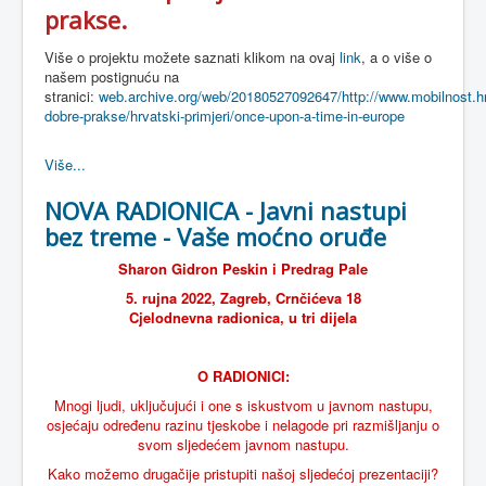
prakse.
Više o projektu možete saznati klikom na ovaj
link
, a o više o
našem postignuću na
stranici:
web.archive.org/web/20180527092647/http://www.mobilnost.hr/
dobre-prakse/hrvatski-primjeri/once-upon-a-time-in-europe
Više...
NOVA RADIONICA - Javni nastupi
bez treme - Vaše moćno oruđe
Sharon Gidron Peskin i Predrag Pale
5. rujna 2022, Zagreb, Crnčićeva 18
Cjelodnevna radionica, u tri dijela
O RADIONICI:
Mnogi ljudi, uključujući i one s iskustvom u javnom nastupu,
osjećaju određenu razinu tjeskobe i nelagode pri razmišljanju o
svom sljedećem javnom nastupu.
Kako možemo drugačije pristupiti našoj sljedećoj prezentaciji?