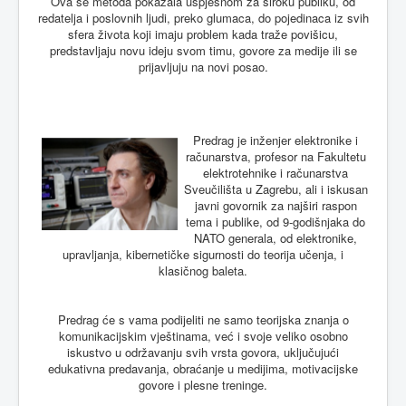
Ova se metoda pokazala uspješnom za široku publiku, od
redatelja i poslovnih ljudi, preko glumaca, do pojedinaca iz svih
sfera života koji imaju problem kada traže povišicu,
predstavljaju novu ideju svom timu, govore za medije ili se
prijavljuju na novi posao.
Predrag je inženjer elektronike i
računarstva, profesor na Fakultetu
elektrotehnike i računarstva
Sveučilišta u Zagrebu, ali i iskusan
javni govornik za najširi raspon
tema i publike, od 9-godišnjaka do
NATO generala, od elektronike,
upravljanja, kibernetičke sigurnosti do teorija učenja, i
klasičnog baleta.
Predrag će s vama podijeliti ne samo teorijska znanja o
komunikacijskim vještinama, već i svoje veliko osobno
iskustvo u održavanju svih vrsta govora, uključujući
edukativna predavanja, obraćanje u medijima, motivacijske
govore i plesne treninge.