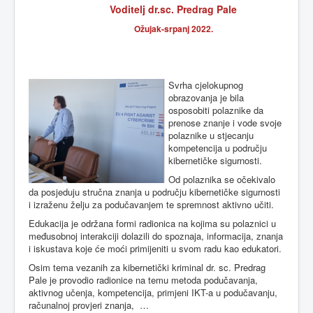
Voditelj dr.sc. Predrag Pale
Ožujak-srpanj 2022.
Svrha cjelokupnog
obrazovanja je bila
osposobiti polaznike da
prenose znanje i vode svoje
polaznike u stjecanju
kompetencija u području
kibernetičke sigurnosti.
Od polaznika se očekivalo
da posjeduju stručna znanja u području kibernetičke sigurnosti
i izraženu želju za podučavanjem te spremnost aktivno učiti.
Edukacija je održana formi radionica na kojima su polaznici u
međusobnoj interakciji dolazili do spoznaja, informacija, znanja
i iskustava koje će moći primijeniti u svom radu kao edukatori.
Osim tema vezanih za kibernetički kriminal dr. sc. Predrag
Pale je provodio radionice na temu metoda podučavanja,
aktivnog učenja, kompetencija, primjeni IKT-a u podučavanju,
računalnoj provjeri znanja, …