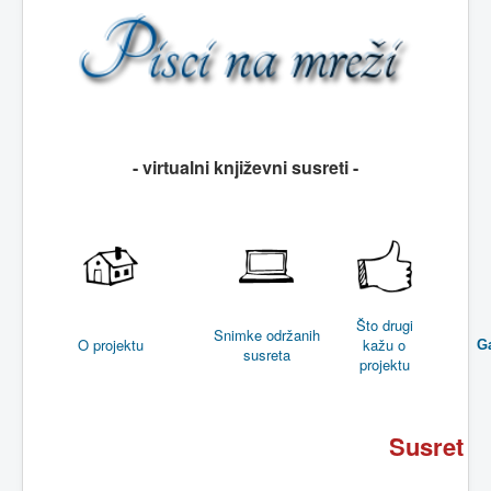
- virtualni književni susreti -
Što drugi
Snimke održanih
O projektu
kažu o
Ga
susreta
projektu
Susret