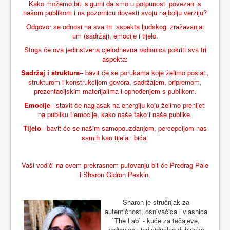
Kako možemo biti sigurni da smo u potpunosti povezani s
našom publikom i na pozornicu dovesti svoju najbolju verziju?
Odgovor se odnosi na sva tri aspekta ljudskog izražavanja:
um (sadržaj), emocije i tijelo.
Stoga će ova jedinstvena cjelodnevna radionica pokriti sva tri
aspekta:
Sadržaj i struktura
– bavit će se porukama koje želimo poslati,
strukturom i konstrukcijom govora, sadržajem, pripremom,
prezentacijskim materijalima i ophođenjem s publikom.
Emocije
– stavit će naglasak na energiju koju želimo prenijeti
na publiku i emocije, kako naše tako i naše publike.
Tijelo
– bavit će se našim samopouzdanjem, percepcijom nas
samih kao tijela i bića.
Vaši vodiči na ovom prekrasnom putovanju bit će Predrag Pale
i Sharon Gidron Peskin.
Sharon je stručnjak za
autentičnost, osnivačica i vlasnica
`The Lab` - kuće za tečajeve,
radionice i individualne dubinske