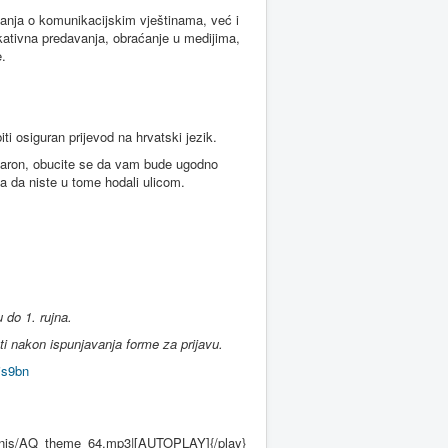
nanja o komunikacijskim vještinama, već i
kativna predavanja, obraćanje u medijima,
.
i osiguran prijevod na hrvatski jezik.
Sharon, obucite se da vam bude ugodno
 a da niste u tome hodali ulicom.
 do 1. rujna.
ti nakon ispunjavanja forme za prijavu.
4js9bn
ilonis/AQ_theme_64.mp3|[AUTOPLAY]{/play}