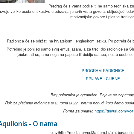
Predrag će s vama podijeliti ne samo teorijska z
svoje veliko osobno iskustvo u održavanju svih vrsta govora, uključujući edu
motivacijske govore i plesne treninge
Radionica će se održati na hrvatskom i engleskom jeziku. Po potrebi će bit
Potrebno je ponijeti samo svoj entuzijazam, a za treci dio radionice sa 
(p)okretati se, a na nogama papuce ili deblje carape, nesto udobno,
PROGRAM RADIONICE
PRIJAVE I CIJENE
Broj polaznika je ograničen. Prijave se zaprimaju
Rok za plaćanje radionica je 2. rujna 2022., prema ponudi koju ćemo posla
Forma za prijavu
:
https://tinyurl.com/yc
Aquilonis - O nama
{play}http://mediaserver.l3a.com.hr/glazba/aqu