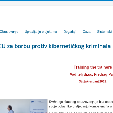
Obrazovanje
Upravljanje projektima
Događaji
Oaza
Sistemski 
EU za borbu protiv kibernetičkog kriminala
Training the trainers
Voditelj dr.sc. Predrag Pa
Ožujak-srpanj 2022.
Svrha cjelokupnog obrazovanja je bila ospos
svoje polaznike u stjecanju kompetencija u 
Od polaznika se očekivalo da posjeduju str