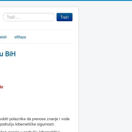
Traži
Traži
...
alati
eMapa
 u BiH
le
obiti polaznike da prenose znanje i vode
području kibernetičke sigurnosti.
učna znanja u području kibernetičke