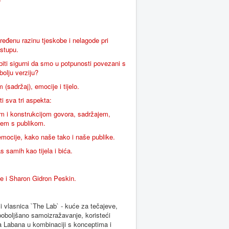
ređenu razinu tjeskobe i nelagode pri
stupu.
iti sigurni da smo u potpunosti povezani s
olju verziju?
sadržaj), emocije i tijelo.
i sva tri aspekta:
om i konstrukcijom govora, sadržajem,
jem s publikom.
 emocije, kako naše tako i naše publike.
samih kao tijela i bića.
e i Sharon Gidron Peskin.
i vlasnica `The Lab` - kuće za tečajeve,
poboljšano samoizražavanje, koristeći
olfa Labana u kombinaciji s konceptima i