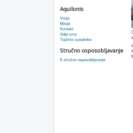
Aquilonis
Vizija
Misija
Kontakt
O
Gdje smo
a
Tražimo suradnike
I
Stručno osposobljavanje
i
M
E-stručno osposobljavanje