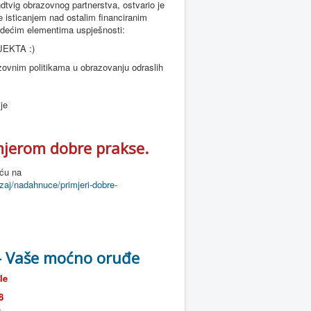
dtvig obrazovnog partnerstva,
ostvario je
će
isticanjem nad ostalim financiranim
edećim elementima uspješnosti:
EKTA :)
zovnim politikama u obrazovanju odraslih
lje
mjerom dobre prakse.
uću na
zaj/nadahnuce/primjeri-dobre-
 - Vaše moćno oruđe
le
8
a