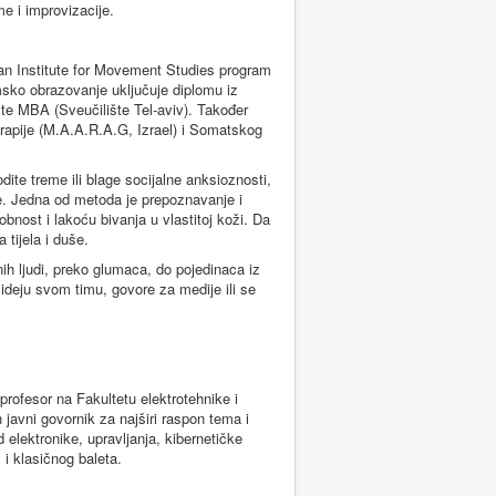
e i improvizacije.
an Institute for Movement Studies program
sko obrazovanje uključuje diplomu iz
 te MBA (Sveučilište Tel-aviv). Također
terapije (M.A.A.R.A.G, Izrael) i Somatskog
ite treme ili blage socijalne anksioznosti,
e. Jedna od metoda je prepoznavanje i
bnost i lakoću bivanja u vlastitoj koži. Da
 tijela i duše.
h ljudi, preko glumaca, do pojedinaca iz
 ideju svom timu, govore za medije ili se
 profesor na Fakultetu elektrotehnike i
 javni govornik za najširi raspon tema i
elektronike, upravljanja, kibernetičke
, i klasičnog baleta.