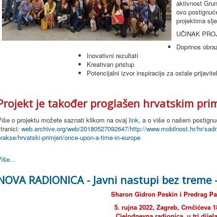
aktivnost
Grun
ovo postignu
projektima slj
UČINAK PROJ
Doprinos obra
Inovativni rezultati
Kreativan pristup
Potencijalni izvor inspiracije za ostale prijavite
Projekt je također proglašen hrvatskim pri
Više o projektu možete saznati klikom na ovaj
link
, a o više o našem postign
tranici:
web.archive.org/web/20180527092647/http://www.mobilnost.hr/hr/sadr
rakse/hrvatski-primjeri/once-upon-a-time-in-europe
iše...
NOVA RADIONICA - Javni nastupi bez treme
Sharon Gidron Peskin i Predrag Pa
5. rujna 2022, Zagreb, Crnčićeva 1
Cjelodnevna radionica, u tri dijel