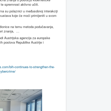
 te spremnost aktivno učiti.
ima su polaznici u međusobnoj interakciji
iskustava koje će moći primijeniti u svom
radionice na temu metoda podučavanja,
jeri znanja, …
vodi Austrijska agencija za europske
ih poslova Republike Austrije i
s.com/bih-continues-to-strengthen-the-
cybercrime/