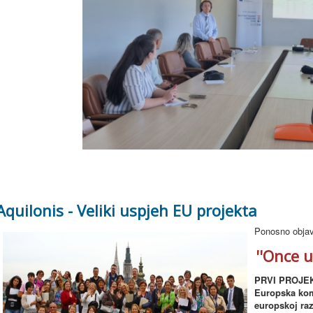
Aquilonis - Veliki uspjeh EU projekta
Ponosno objavl
''Once u
PRVI PROJEKT
Europska kom
europskoj raz