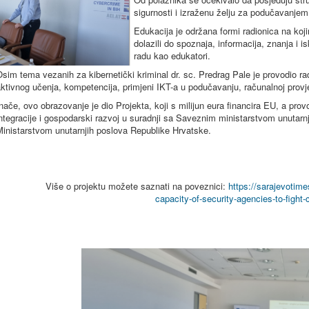
sigurnosti i izraženu želju za podučavanjem
Edukacija je održana formi radionica na koj
dolazili do spoznaja, informacija, znanja i 
radu kao edukatori.
sim tema vezanih za kibernetički kriminal dr. sc. Predrag Pale je provodio 
ktivnog učenja, kompetencija, primjeni IKT-a u podučavanju, računalnoj prov
nače, ovo obrazovanje je dio Projekta, koji s milijun eura financira EU, a pro
ntegracije i gospodarski razvoj u suradnji sa Saveznim ministarstvom unutarnj
inistarstvom unutarnjih poslova Republike Hrvatske.
Više o projektu možete saznati na poveznici:
https://sarajevotime
capacity-of-security-agencies-to-fight-