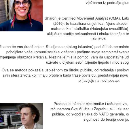
vježbama iz područja glum
Sharon je Certified Movement Analyst (CMA), Lab
(2016), te kazališna umjetnica. Njeno akadem
matematike i statistike (Hebrejsko sveučilište)
uključuje studije seksualnosti i obuku tantričke 
iskustva.
Sharon će vas (korištenjem Studije somatskog iskustva) podučiti da se oslobod
poboljšate vaše komunikacijske vještine i proširite svoje samoizražavanj
mijenjanje obrazaca kretanja. Njezina je misija pomoći vam da uspostavite udo
uživate u cijelom sebi. Cijenite ljepotu i moć svoga
Ova se metoda pokazala uspješnom za široku publiku, od redatelja i poslovni
svih sfera života koji imaju problem kada traže povišicu, predstavljaju novu
prijavljuju na novi posao.
Predrag je inženjer elektronike i računarstva,
računarstva Sveučilišta u Zagrebu, ali i iskusan
publike, od 9-godišnjaka do NATO generala, od 
sigurnosti do teorija učenja