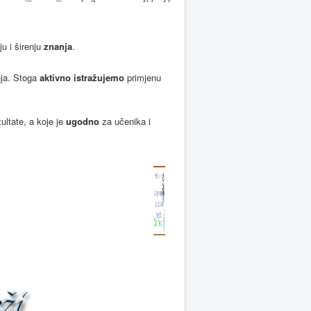
u i širenju
znanja
.
nja. Stoga
aktivno istražujemo
primjenu
ultate, a koje je
ugodno
za učenika i