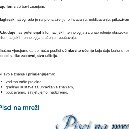
Aquilonis
se bavi znanjem.
Naglasak
našeg rada je na pronalaženju, prihvaćanju, uobličavanju, prikazivanj
Uzbuđuje
nas
potencijal
informacijskih tehnologija za unapređenje obrazova
nformacijskih tehnologija u učenju i poučavaju.
Snažno vjerujemo da se može postići
učinkovito učenje
koje daje korisne rez
donosi veliko
zadovoljstvo
učitelju.
Mi svoje znanje i
primjenjujemo
:
vodimo vaše projekte,
gradimo sustave za upravljanje znanjem,
poučavamo, savjetujemo, nadziremo.
Pisci na mreži