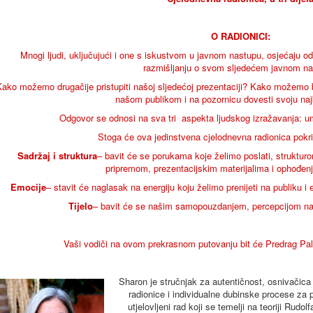
O RADIONICI:
Mnogi ljudi, uključujući i one s iskustvom u javnom nastupu, osjećaju od
razmišljanju o svom sljedećem javnom na
ako možemo drugačije pristupiti našoj sljedećoj prezentaciji? Kako možemo b
našom publikom i na pozornicu dovesti svoju najb
Odgovor se odnosi na sva tri aspekta ljudskog izražavanja: um (
Stoga će ova jedinstvena cjelodnevna radionica pokrit
Sadržaj i struktura
– bavit će se porukama koje želimo poslati, struktur
pripremom, prezentacijskim materijalima i ophođen
Emocije
– stavit će naglasak na energiju koju želimo prenijeti na publiku i
Tijelo
– bavit će se našim samopouzdanjem, percepcijom nas 
Vaši vodiči na ovom prekrasnom putovanju bit će Predrag Pal
Sharon je stručnjak za autentičnost, osnivačica 
radionice i individualne dubinske procese za 
utjelovljeni rad koji se temelji na teoriji Rud