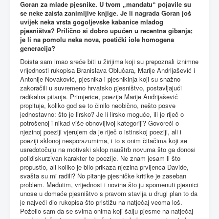
Goran za mlade pjesnike. U tvom „mandatu“ pojavile su
se neke zaista zanimljive knjige. Je li nagrada Goran još
uvijek neka vrsta gogoljevske kabanice mladog
pjesništva? Prilično si dobro upućen u recentna gibanja;
je li na pomolu neka nova, poetički iole homogena
generacija?
Doista sam imao sreće biti u žirijima koji su prepoznali iznimne
vrijednosti rukopisa Branislava Oblučara, Marije Andrijašević i
Antonije Novaković, pjesnika i pjesnikinja koji su snažno
zakoračili u suvremeno hrvatsko pjesništvo, postavljajući
radikalna pitanja. Primjerice, poezija Marije Andrijašević
propituje, koliko god se to činilo neobično, nešto posve
jednostavno: što je lirsko? Je li lirsko moguće, ili je riječ o
potrošenoj i nikad više obnovljivoj kategoriji? Govoreći o
njezinoj poeziji vjerujem da je riječ o istinskoj poeziji, ali i
poeziji sklonoj nesporazumima, i to s onim čitačima koji se
usredotočuju na motivski sklop nauštrb novuma što ga donosi
polidiskurzivan karakter te poezije. Ne znam jesam li što
propustio, ali koliko je bilo prikaza njezina prvijenca Davide,
svašta su mi radili? No pitanje pjesničke kritike je zaseban
problem. Međutim, vrijednost i novina što ju spomenuti pjesnici
unose u domaće pjesništvo s pravom stavlja u drugi plan to da
je najveći dio rukopisa što pristižu na natječaj veoma loš.
Poželio sam da se svima onima koji šalju pjesme na natječaj