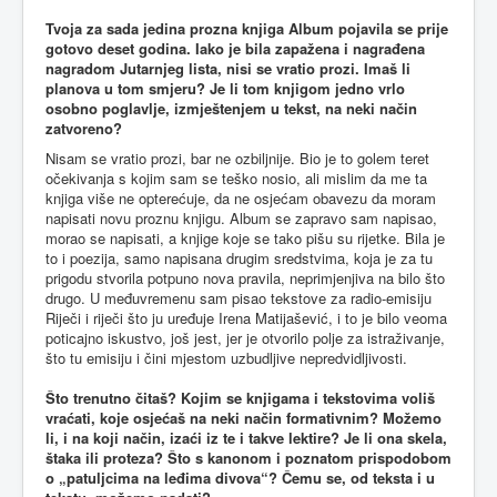
Tvoja za sada jedina prozna knjiga Album pojavila se prije
gotovo deset godina. Iako je bila zapažena i nagrađena
nagradom Jutarnjeg lista, nisi se vratio prozi. Imaš li
planova u tom smjeru? Je li tom knjigom jedno vrlo
osobno poglavlje, izmještenjem u tekst, na neki način
zatvoreno?
Nisam se vratio prozi, bar ne ozbiljnije. Bio je to golem teret
očekivanja s kojim sam se teško nosio, ali mislim da me ta
knjiga više ne opterećuje, da ne osjećam obavezu da moram
napisati novu proznu knjigu. Album se zapravo sam napisao,
morao se napisati, a knjige koje se tako pišu su rijetke. Bila je
to i poezija, samo napisana drugim sredstvima, koja je za tu
prigodu stvorila potpuno nova pravila, neprimjenjiva na bilo što
drugo. U međuvremenu sam pisao tekstove za radio-emisiju
Riječi i riječi što ju uređuje Irena Matijašević, i to je bilo veoma
poticajno iskustvo, još jest, jer je otvorilo polje za istraživanje,
što tu emisiju i čini mjestom uzbudljive nepredvidljivosti.
Što trenutno čitaš? Kojim se knjigama i tekstovima voliš
vraćati, koje osjećaš na neki način formativnim? Možemo
li, i na koji način, izaći iz te i takve lektire? Je li ona skela,
štaka ili proteza? Što s kanonom i poznatom prispodobom
o „patuljcima na leđima divova“? Čemu se, od teksta i u