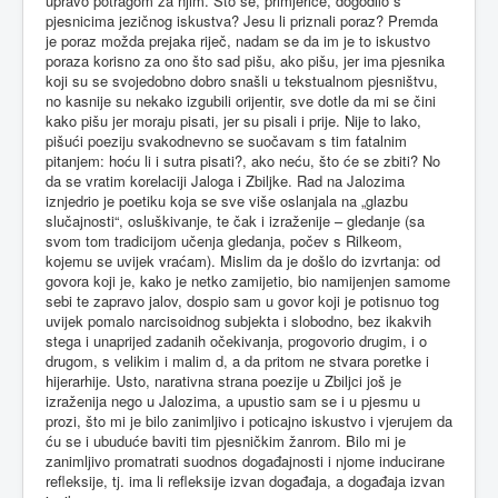
upravo potragom za njim. Što se, primjerice, dogodilo s
pjesnicima jezičnog iskustva? Jesu li priznali poraz? Premda
je poraz možda prejaka riječ, nadam se da im je to iskustvo
poraza korisno za ono što sad pišu, ako pišu, jer ima pjesnika
koji su se svojedobno dobro snašli u tekstualnom pjesništvu,
no kasnije su nekako izgubili orijentir, sve dotle da mi se čini
kako pišu jer moraju pisati, jer su pisali i prije. Nije to lako,
pišući poeziju svakodnevno se suočavam s tim fatalnim
pitanjem: hoću li i sutra pisati?, ako neću, što će se zbiti? No
da se vratim korelaciji Jaloga i Zbiljke. Rad na Jalozima
iznjedrio je poetiku koja se sve više oslanjala na „glazbu
slučajnosti“, osluškivanje, te čak i izraženije – gledanje (sa
svom tom tradicijom učenja gledanja, počev s Rilkeom,
kojemu se uvijek vraćam). Mislim da je došlo do izvrtanja: od
govora koji je, kako je netko zamijetio, bio namijenjen samome
sebi te zapravo jalov, dospio sam u govor koji je potisnuo tog
uvijek pomalo narcisoidnog subjekta i slobodno, bez ikakvih
stega i unaprijed zadanih očekivanja, progovorio drugim, i o
drugom, s velikim i malim d, a da pritom ne stvara poretke i
hijerarhije. Usto, narativna strana poezije u Zbiljci još je
izraženija nego u Jalozima, a upustio sam se i u pjesmu u
prozi, što mi je bilo zanimljivo i poticajno iskustvo i vjerujem da
ću se i ubuduće baviti tim pjesničkim žanrom. Bilo mi je
zanimljivo promatrati suodnos događajnosti i njome inducirane
refleksije, tj. ima li refleksije izvan događaja, a događaja izvan