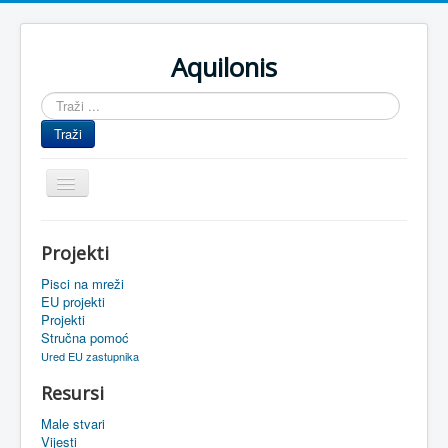
Aquilonis
Traži
...
Traži
Prikaz/Sakrivanje
navigacije
Naslovnica
Projekti
Upravljanje znanjem
Pisci na mreži
Obrazovanje
EU projekti
Projekti
Upravljanje projektima
Stručna pomoć
Ured EU zastupnika
Događaji
Resursi
Oaza
Male stvari
Sistemski alati
Vijesti