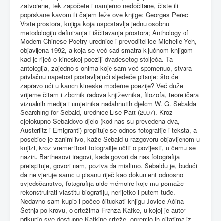
zatvorene, tek započete i namjerno nedočitane, čiste ili
poprskane kavom ili čajem leže ove knjige: Georges Perec
Vrste prostora, knjiga koja uspostavlja jednu osobnu
metodologiju definiranja i iščitavanja prostora; Anthology of
Modern Chinese Poetry urednice i prevoditeljice Michelle Yeh,
objavljena 1992, a koja se već sad smatra ključnom knjigom
kad je riječ o kineskoj poeziji dvadesetog stoljeća. Ta
antologija, zajedno s onima koje sam već spomenuo, stvara
privlačnu napetost postavljajući sljedeće pitanje: što će
zapravo ući u kanon kineske moderne poezije? Već duže
vrijeme čitam i zbornik radova književnika, filozofa, teoretičara
vizualnih medija i umjetnika nadahnutih djelom W. G. Sebalda
Searching for Sebald, urednice Lise Patt (2007). Kroz
cjelokupno Sebaldovo djelo (kod nas su prevedena dva,
Austerlitz i Emigranti) propituje se odnos fotografije i teksta, a
posebice je zanimljivo, kaže Sebald u razgovoru objavljenom u
knjizi, kroz vremenitost fotografije učiti o povijesti, u čemu se
naziru Barthesovi tragovi, kada govori da nas fotografija
preispituje, govori nam, poziva da mislimo. Sebaldu je, budući
da ne vjeruje samo u pisanu riječ kao dokument odnosno
svjedočanstvo, fotografija aide mémoire koje mu pomaže
rekonstruirati vlastitu biografiju, nerijetko i putem tuđe.
Nedavno sam kupio i počeo čituckati knjigu Jovice Aćina
Šetnja po krovu, o crtežima Franza Kafke, u kojoj je autor
prikupio sve dostupne Kafkine crteže, opremio ih citatima iz