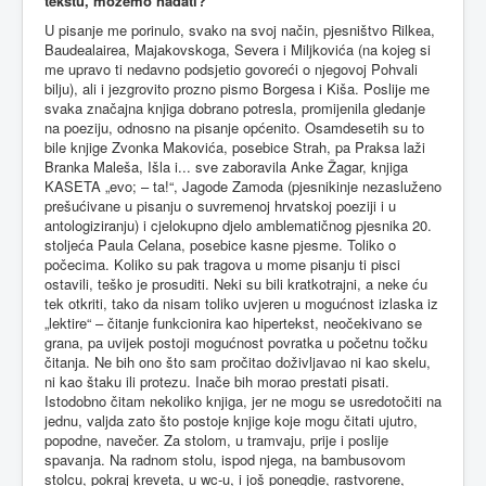
tekstu, možemo nadati?
U pisanje me porinulo, svako na svoj način, pjesništvo Rilkea,
Baudealairea, Majakovskoga, Severa i Miljkovića (na kojeg si
me upravo ti nedavno podsjetio govoreći o njegovoj Pohvali
bilju), ali i jezgrovito prozno pismo Borgesa i Kiša. Poslije me
svaka značajna knjiga dobrano potresla, promijenila gledanje
na poeziju, odnosno na pisanje općenito. Osamdesetih su to
bile knjige Zvonka Makovića, posebice Strah, pa Praksa laži
Branka Maleša, Išla i... sve zaboravila Anke Žagar, knjiga
KASETA „evo; – ta!“, Jagode Zamoda (pjesnikinje nezasluženo
prešućivane u pisanju o suvremenoj hrvatskoj poeziji i u
antologiziranju) i cjelokupno djelo amblematičnog pjesnika 20.
stoljeća Paula Celana, posebice kasne pjesme. Toliko o
počecima. Koliko su pak tragova u mome pisanju ti pisci
ostavili, teško je prosuditi. Neki su bili kratkotrajni, a neke ću
tek otkriti, tako da nisam toliko uvjeren u mogućnost izlaska iz
„lektire“ – čitanje funkcionira kao hipertekst, neočekivano se
grana, pa uvijek postoji mogućnost povratka u početnu točku
čitanja. Ne bih ono što sam pročitao doživljavao ni kao skelu,
ni kao štaku ili protezu. Inače bih morao prestati pisati.
Istodobno čitam nekoliko knjiga, jer ne mogu se usredotočiti na
jednu, valjda zato što postoje knjige koje mogu čitati ujutro,
popodne, navečer. Za stolom, u tramvaju, prije i poslije
spavanja. Na radnom stolu, ispod njega, na bambusovom
stolcu, pokraj kreveta, u wc-u, i još ponegdje, rastvorene,