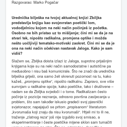
Razgovarao
: Marko Pogačar
Urednička
bilješka
na tvojoj aktualnoj knjizi Zbiljka
predstavlja knjigu kao svojevrstan poetički lom,
vododjelnicu kojom na neki način počinješ iz početka.
Osobno ne bih pristao uz to mišljenje; čini mi se da je na
stvari tek, nipošto radikalna, promjena optike i možda
nešto uočljiviji tematsko-motivski zaokret. Čini mi se da je
ona na neki način očekivan nastavak Jaloga. Kako je sam
vidiš?
Slažem se, Zbiljka doista izlazi iz Jaloga, suprotno prijašnjim
knjigama koje su na neki način samodostatne i autistične pa
međusobno i nisu baš komunicirale. Što ne znači da urednička
bilješka griješi, ona samo želi skrenuti pozornost na tu, kako
kažeš, „promjenu optike“, nipošto radikalnu. Zapravo, sve više
sumnjam u radikalne opcije, kako poetičke, tako i društvene –
nadam se da Zbiljka svjedoči i o tome. Radikalizam često
počinje iz pozicije neznanja, odnosno površna zasijecanja u
problem, što sam također iskusio gradeći svoj pjesnički
svjetonazor, napajajući se pritom „propisanom“ literaturom
„kvorumaša koji znaju da nisu kvorumaši“. Htjeli mi to ili ne,
traženje „zlatnog reza“ još nije izgubilo svoj smisao, a
eksperimentiranje i česte poetičke mijene sklon sam tumačiti