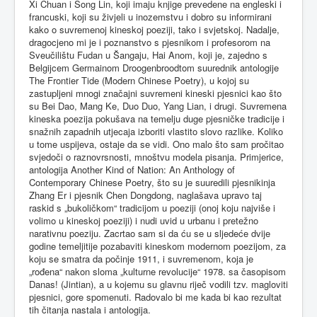
Xi Chuan i Song Lin, koji imaju knjige prevedene na engleski i
francuski, koji su živjeli u inozemstvu i dobro su informirani
kako o suvremenoj kineskoj poeziji, tako i svjetskoj. Nadalje,
dragocjeno mi je i poznanstvo s pjesnikom i profesorom na
Sveučilištu Fudan u Šangaju, Hai Anom, koji je, zajedno s
Belgijcem Germainom Droogenbroodtom suurednik antologije
The Frontier Tide (Modern Chinese Poetry), u kojoj su
zastupljeni mnogi značajni suvremeni kineski pjesnici kao što
su Bei Dao, Mang Ke, Duo Duo, Yang Lian, i drugi. Suvremena
kineska poezija pokušava na temelju duge pjesničke tradicije i
snažnih zapadnih utjecaja izboriti vlastito slovo razlike. Koliko
u tome uspijeva, ostaje da se vidi. Ono malo što sam pročitao
svjedoči o raznovrsnosti, mnoštvu modela pisanja. Primjerice,
antologija Another Kind of Nation: An Anthology of
Contemporary Chinese Poetry, što su je suuredili pjesnikinja
Zhang Er i pjesnik Chen Dongdong, naglašava upravo taj
raskid s „bukoličkom“ tradicijom u poeziji (onoj koju najviše i
volimo u kineskoj poeziji) i nudi uvid u urbanu i pretežno
narativnu poeziju. Zacrtao sam si da ću se u sljedeće dvije
godine temeljitije pozabaviti kineskom modernom poezijom, za
koju se smatra da počinje 1911, i suvremenom, koja je
„rođena“ nakon sloma „kulturne revolucije“ 1978. sa časopisom
Danas! (Jintian), a u kojemu su glavnu riječ vodili tzv. magloviti
pjesnici, gore spomenuti. Radovalo bi me kada bi kao rezultat
tih čitanja nastala i antologija.