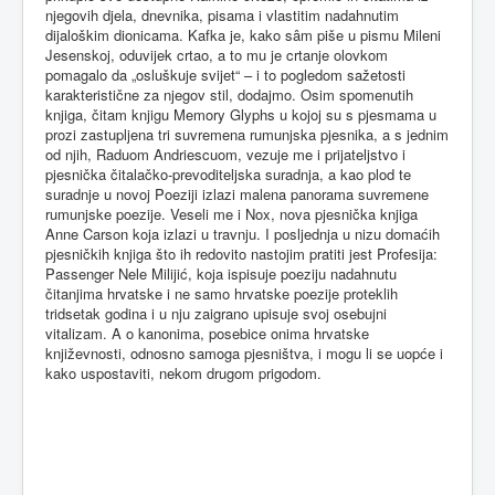
njegovih djela, dnevnika, pisama i vlastitim nadahnutim
dijaloškim dionicama. Kafka je, kako sâm piše u pismu Mileni
Jesenskoj, oduvijek crtao, a to mu je crtanje olovkom
pomagalo da „osluškuje svijet“ – i to pogledom sažetosti
karakteristične za njegov stil, dodajmo. Osim spomenutih
knjiga, čitam knjigu Memory Glyphs u kojoj su s pjesmama u
prozi zastupljena tri suvremena rumunjska pjesnika, a s jednim
od njih, Raduom Andriescuom, vezuje me i prijateljstvo i
pjesnička čitalačko-prevoditeljska suradnja, a kao plod te
suradnje u novoj Poeziji izlazi malena panorama suvremene
rumunjske poezije. Veseli me i Nox, nova pjesnička knjiga
Anne Carson koja izlazi u travnju. I posljednja u nizu domaćih
pjesničkih knjiga što ih redovito nastojim pratiti jest Profesija:
Passenger Nele Milijić, koja ispisuje poeziju nadahnutu
čitanjima hrvatske i ne samo hrvatske poezije proteklih
tridsetak godina i u nju zaigrano upisuje svoj osebujni
vitalizam. A o kanonima, posebice onima hrvatske
književnosti, odnosno samoga pjesništva, i mogu li se uopće i
kako uspostaviti, nekom drugom prigodom.