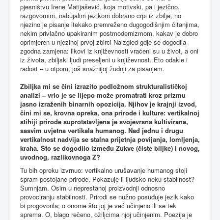
pjesništvu Irene Matijašević, koja motivski, pa i jezično,
razgovornim, nabujalim jezikom dobrano crpi iz zbilje, no
njezino je pisanje itekako premreženo dugogodišnjim čitanjima,
nekim privlačno upakiranim postmodernizmom, kakav je dobro
oprimjeren u njezinoj prvoj zbirci Naizgled gdje se dogodila
zgodna zamjena: likovi iz književnosti vraćeni su u život, a oni
iz života, zbiljski ljudi preseljeni u književnost. Eto odakle i
radost – u otporu, još snažnijoj žudnji za pisanjem.
Zbiljka mi se čini izrazito podložnom strukturalističkoj
analizi – vrlo je se lijepo može promatrati kroz prizmu
jasno izraženih binarnih opozicija. Njihov je krajnji izvod,
čini mi se, krovna opreka, ona prirode i kulture: vertikalnoj
stihiji prirode suprotstavljena je svojevrsna kultivirana,
sasvim uvjetna vertikala humanog. Nad jednu i drugu
vertikalnost nadvija se stalna prijetnja povijanja, lomljenja,
kraha. Što se dogodilo između Zukve (čiste biljke) i novog,
uvodnog, razlikovnoga Z?
Tu bih opreku izvrnuo: vertikalno urušavanje humanog stoji
spram postojane prirode. Pokazuje li ljudsko neku stabilnost?
Sumnjam. Osim u neprestanoj proizvodnji odnosno
provociranju stabilnosti. Prirodi se nužno posuđuje jezik kako
bi progovorila; o onome što joj je već učinjeno ili se tek
sprema. O, blago rečeno, ožiljcima njoj učinjenim. Poezija je