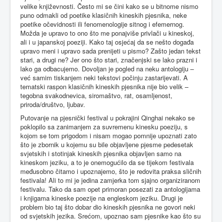
velike književnosti. Često mi se čini kako se u bitnome nismo
puno odmakli od poetike klasičnih kineskih pjesnika, neke
poetike očevidnosti ili fenomenologije sitnog i efemernog.
Možda je upravo to ono što me ponajviše privlači u kineskoj,
ali i u japanskoj poeziji. Kako taj osjećaj da se nešto događa
upravo meni i upravo sada prenijeti u pismo? Zašto jedan tekst
stari, a drugi ne? Jer ono što stari, značenjski se lako prazni i
lako ga odbacujemo. Dovoljan je pogled na neku antologiju –
već samim tiskanjem neki tekstovi počinju zastarijevati. A
tematski raspon klasičnih kineskih pjesnika nije bio velik –
tegobna svakodnevica, siromaštvo, rat, osamljenost,
priroda/društvo, ljubav.
Putovanje na pjesnički festival u pokrajini Qinghai nekako se
poklopilo sa zanimanjem za suvremenu kinesku poeziju, s
kojom se tom prigodom i nisam mogao pomnije upoznati zato
što je zbornik u kojemu su bile objavljene pjesme pedesetak
svjetskih i stotinjak kineskih pjesnika objavljen samo na
kineskom jeziku, a to je onemogućilo da se tijekom festivala
međusobno čitamo i upoznajemo, što je redovita praksa sličnih
festivala! Ali to mi je jedina zamjerka tom sjajno organiziranom
festivalu. Tako da sam opet primoran posezati za antologijama
i knjigama kineske poezije na engleskom jeziku. Drugi je
problem bio taj što dobar dio kineskih pjesnika ne govori neki
od svjetskih jezika. Srećom, upoznao sam pjesnike kao što su