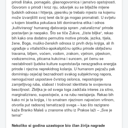
prirodi štaka, pomagalo, glasnogovornica i jamstvo opstojnosti.
Govorom o prirodi i kroz nju, oduvijek su se bilježile mijene
ljudskih odnosa i htijenja, pjesniku je trebalo mjesto na kojemu
može izvanjštiti svoj teret da bi ga mogao promatrati. U svijetu
u kojem bioetika pokušava biti dominantna etika i odnos
„kultiviranog“ humanog djelovanja spram „naturalizma“ prirode
postavljen je naopako. Što se tiče Zukve, „čiste biljke“, rekao
bih kako ona dodatno permutira motive prirode, jezika, tijela,
žene, Boga, muško-ženskih odnosa iz prvih dviju knjiga, ali ih
ugrađuje u vitalističko-apokaliptičnu optiku prirode obilježenu
travama, biljem, voćem, vodom, zrakom, vjetrom, pijeskom,
vodozemcima, pticama kukcima i suncem, pri čemu se
nestabilnosti ljudske kulture suprotstavlja nerazgradiva energija
prirode i njezina neprekidnog kolanja. U humanom pejzažu pak
dominiraju osjećaji beznadnosti svakog subjektivnog napora,
nemogućnost uspostave čvrstog oslonca, nepostojanje
zamjetljivog ruba, slabost i trošivost identiteta te svojevrsna
besciljnost. Zbiljka je od svega toga zadržala interes za sitno,
marginalizirano, supostojeće, a na rubu nestajanja. Rekao bih
kako mi je ta knjiga, i to smatram njezinom najvećom vrlinom,
otvorila put radosnoj tematizaciji svega – kao što razigrano
kaže Branko Maleš u znanome stihu iz Prakse laži – „Sve je
tema!“
Nekoliko si godina uzastopce bio član žirija nagrade