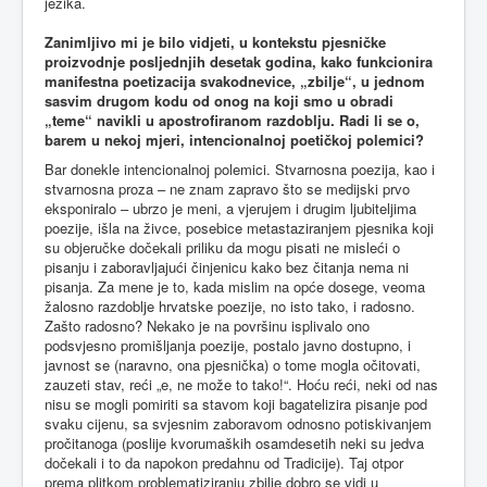
jezika.
Zanimljivo mi je bilo vidjeti, u kontekstu pjesničke
proizvodnje posljednjih desetak godina, kako funkcionira
manifestna poetizacija svakodnevice, „zbilje“, u jednom
sasvim drugom kodu od onog na koji smo u obradi
„teme“ navikli u apostrofiranom razdoblju. Radi li se o,
barem u nekoj mjeri, intencionalnoj poetičkoj polemici?
Bar donekle intencionalnoj polemici. Stvarnosna poezija, kao i
stvarnosna proza – ne znam zapravo što se medijski prvo
eksponiralo – ubrzo je meni, a vjerujem i drugim ljubiteljima
poezije, išla na živce, posebice metastaziranjem pjesnika koji
su objeručke dočekali priliku da mogu pisati ne misleći o
pisanju i zaboravljajući činjenicu kako bez čitanja nema ni
pisanja. Za mene je to, kada mislim na opće dosege, veoma
žalosno razdoblje hrvatske poezije, no isto tako, i radosno.
Zašto radosno? Nekako je na površinu isplivalo ono
podsvjesno promišljanja poezije, postalo javno dostupno, i
javnost se (naravno, ona pjesnička) o tome mogla očitovati,
zauzeti stav, reći „e, ne može to tako!“. Hoću reći, neki od nas
nisu se mogli pomiriti sa stavom koji bagatelizira pisanje pod
svaku cijenu, sa svjesnim zaboravom odnosno potiskivanjem
pročitanoga (poslije kvorumaških osamdesetih neki su jedva
dočekali i to da napokon predahnu od Tradicije). Taj otpor
prema plitkom problematiziranju zbilje dobro se vidi u