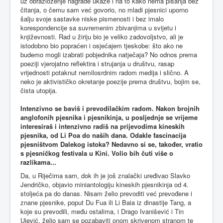
uz obrazloženje nagrade ukaže i na to kako nema pisanja bez
čitanja, o čemu sam već govorio, no mladi pjesnici uporno
šalju svoje sastavke niske pismenosti i bez imalo
korespondencije sa suvremenim zbivanjima u svijetu i
književnosti. Rad u žiriju bio je veliko zadovoljstvo, ali je
istodobno bio popraćen i osjećajem tjeskobe: što ako ne
budemo mogli izabrati pobjednika natječaja? No odnos prema
poeziji vjerojatno reflektira i strujanja u društvu, rasap
vrijednosti potaknut nemilosrdnim radom medija i slično. A
neko je aktivističko okretanje poezije prema društvu, bojim se,
čista utopija.
Intenzivno se baviš i prevodilačkim radom. Nakon brojnih
anglofonih pjesnika i pjesnikinja, u posljednje se vrijeme
interesiraš i intenzivno radiš na prijevodima kineskih
pjesnika, od Li Poa do naših dana. Odakle fascinacija
pjesništvom Dalekog istoka? Nedavno si se, također, vratio
s pjesničkog festivala u Kini. Volio bih čuti više o
razlikama...
Da, u Riječima sam, dok ih je još znalački uređivao Slavko
Jendričko, objavio miniantologiju kineskih pjesnikinja od 4.
stoljeća pa do danas. Nisam želio prevoditi već prevođene i
znane pjesnike, poput Du Fua ili Li Baia iz dinastije Tang, a
koje su prevodili, među ostalima, i Drago Ivanišević i Tin
Ujević, želio sam se pozabaviti onom skrivenom stranom te