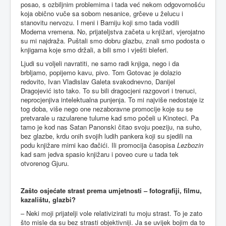
posao, s ozbiljnim problemima i tada već nekom odgovornošću
koja obično vuče sa sobom nesanice, grčeve u želucu i
stanovitu nervozu. I meni i Barniju koji smo tada vodili
Moderna vremena. No, prijateljstva začeta u knjižari, vjerojatno
su mi najdraža. Puštali smo dobru glazbu, znali smo podosta o
knjigama koje smo držali, a bili smo i vješti bleferi.
Ljudi su voljeli navratiti, ne samo radi knjiga, nego i da
brbljamo, popijemo kavu, pivo. Tom Gotovac je dolazio
redovito, Ivan Vladislav Galeta svakodnevno, Danijel
Dragojević isto tako. To su bili dragocjeni razgovori i trenuci,
neprocjenjiva intelektualna punjenja. To mi najviše nedostaje iz
tog doba, više nego one nezaboravne promocije koje su se
pretvarale u razularene tulume kad smo počeli u Kinoteci. Pa
tamo je kod nas Satan Panonski čitao svoju poeziju, na suho,
bez glazbe, krdu onih svojih ludih pankera koji su sjedili na
podu knjižare mirni kao đačići. Ili promocija časopisa
Lezbozin
kad sam jedva spasio knjižaru i poveo cure u tada tek
otvorenog Gjuru.
Zašto osjećate strast prema umjetnosti – fotografiji, filmu,
kazalištu, glazbi?
– Neki moji prijatelji vole relativizirati tu moju strast. To je zato
što misle da su bez strasti objektivniji. Ja se uvijek bojim da to