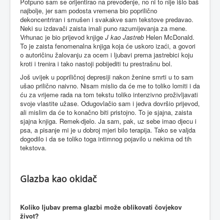
Potpuno sam se orijentirao na prevođenje, no ni to nije išlo baš
najbolje, jer sam podosta vremena bio poprilično
dekoncentriran i smušen i svakakve sam tekstove predavao.
Neki su izdavači zaista imali puno razumijevanja za mene.
Vrhunac je bio prijevod knjige
J kao Jastreb
Helen McDonald.
To je zaista fenomenalna knjiga koja će uskoro izaći, a govori
o autoričinu žalovanju za ocem i ljubavi prema jastrebici koju
kroti i trenira i tako nastoji pobijediti tu prestrašnu bol.
Još uvijek u popriličnoj depresiji nakon ženine smrti u to sam
ušao prilično naivno. Nisam mislio da će me to toliko lomiti i da
ću za vrijeme rada na tom tekstu toliko intenzivno proživljavati
svoje vlastite užase. Odugovlačio sam i jedva dovršio prijevod,
ali mislim da će to konačno biti pristojno. To je sjajna, zaista
sjajna knjiga. Remek-djelo. Ja sam, pak, uz sebe imao djecu i
psa, a pisanje mi je u dobroj mjeri bilo terapija. Tako se valjda
dogodilo i da se toliko toga intimnog pojavilo u nekima od tih
tekstova.
Glazba kao okidač
Koliko ljubav prema glazbi može oblikovati čovjekov
život?