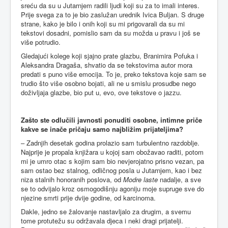
sreću da su u Jutarnjem radili ljudi koji su za to imali interes.
Prije svega za to je bio zaslužan urednik Ivica Buljan. S druge
strane, kako je bilo i onih koji su mi prigovarali da su mi
tekstovi dosadni, pomislio sam da su možda u pravu i još se
više potrudio.
Gledajući kolege koji sjajno prate glazbu, Branimira Pofuka i
Aleksandra Dragaša, shvatio da se tekstovima autor mora
predati s puno više emocija. To je, preko tekstova koje sam se
trudio što više osobno bojati, ali ne u smislu prosudbe nego
doživljaja glazbe, bio put u, evo, ove tekstove o jazzu.
Zašto ste odlučili javnosti ponuditi osobne, intimne priče
kakve se inače pričaju samo najbližim prijateljima?
– Zadnjih desetak godina prolazio sam turbulentno razdoblje.
Najprije je propala knjižara u kojoj sam obožavao raditi, potom
mi je umro otac s kojim sam bio nevjerojatno prisno vezan, pa
sam ostao bez stalnog, odličnog posla u Jutarnjem, kao i bez
niza stalnih honoranih poslova, od
Modre laste
nadalje, a sve
se to odvijalo kroz osmogodišnju agoniju moje supruge sve do
njezine smrti prije dvije godine, od karcinoma.
Dakle, jedno se žalovanje nastavljalo za drugim, a svemu
tome protutežu su održavala djeca i neki dragi prijatelji.