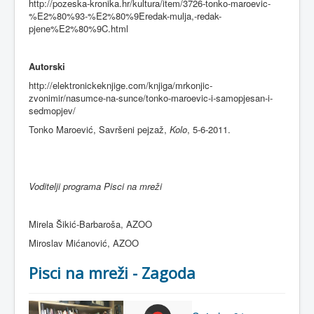
http://pozeska-kronika.hr/kultura/item/3726-tonko-maroevic-
%E2%80%93-%E2%80%9Eredak-mulja,-redak-
pjene%E2%80%9C.html
Autorski
http://elektronickeknjige.com/knjiga/mrkonjic-
zvonimir/nasumce-na-sunce/tonko-maroevic-i-samopjesan-i-
sedmopjev/
Tonko Maroević, Savršeni pejzaž,
Kolo
, 5-6-2011.
Voditelji programa Pisci na mreži
Mirela Šikić-Barbaroša, AZOO
Miroslav Mićanović, AZOO
Pisci na mreži - Zagoda