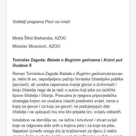
Voditelji programa Pisci na mreži
Mirela Šikić-Barbaroša, AZOO
Miroslav Mićanović, AZOO
Tomislav Zagoda:
Balada o Buginim gaćicama
i
Krizni put
Gustava S
Roman Tomislava Zagode
Balada o Buginim gaćicama
izazvao
je, reklo bi se, nepodijeljenu pažnju hrvatske čitateljske publike
(javnosti), ali uvodna napomena manje govori o iznimnosti i
broju čitatelja nego da je riječ o autoru koji piše za različite
tipove čitatelja i čitanja. Presudna je njegova pripovjedačka
strategija kojom se uvažava vlastiti predmetni svijet, tema o
kojoj se govori i za koju se govori: ne podcjenjujući dob
čitatelja i ne upisujući mu ono što pripada tzv. svijetu odraslih.
Istodobno ne domišlja se, ne lažira i krivotvori i stvari svijet
koje ne odgovara dobi onih o kojima piše i za koje se piše.
Napetost između onoga što je književnost za djecu (i nešto