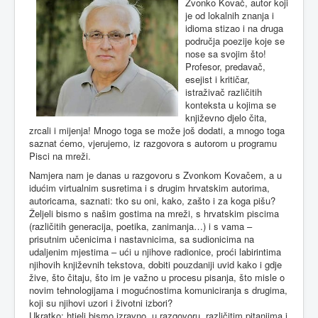
Zvonko Kovač, autor koji
je od lokalnih znanja i
idioma stizao i na druga
područja poezije koje se
nose sa svojim što!
Profesor, predavač,
esejist i kritičar,
istraživač različitih
konteksta u kojima se
književno djelo čita,
zrcali i mijenja! Mnogo toga se može još dodati, a mnogo toga
saznat ćemo, vjerujemo, iz razgovora s autorom u programu
Pisci na mreži.
Namjera nam je danas u razgovoru s Zvonkom Kovačem, a u
idućim virtualnim susretima i s drugim hrvatskim autorima,
autoricama, saznati: tko su oni, kako, zašto i za koga pišu?
Željeli bismo s našim gostima na mreži, s hrvatskim piscima
(različitih generacija, poetika, zanimanja…) i s vama –
prisutnim učenicima i nastavnicima, sa sudionicima na
udaljenim mjestima – ući u njihove radionice, proći labirintima
njihovih književnih tekstova, dobiti pouzdaniji uvid kako i gdje
žive, što čitaju, što im je važno u procesu pisanja, što misle o
novim tehnologijama i mogućnostima komuniciranja s drugima,
koji su njihovi uzori i životni izbori?
Ukratko: htjeli bismo izravno, u razgovoru, različitim pitanjima i