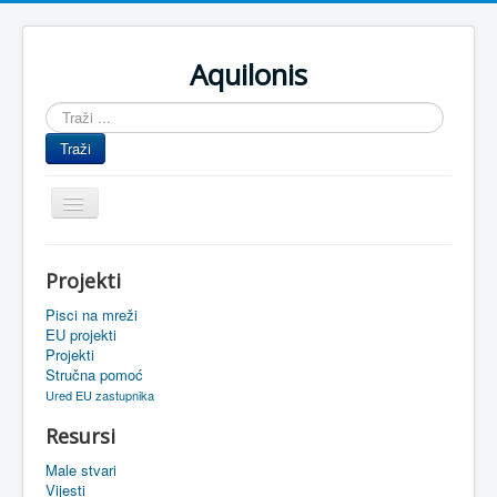
Aquilonis
Traži
...
Traži
Prikaz/Sakrivanje
navigacije
Naslovnica
Projekti
Upravljanje znanjem
Pisci na mreži
Obrazovanje
EU projekti
Projekti
Upravljanje projektima
Stručna pomoć
Ured EU zastupnika
Događaji
Resursi
Oaza
Male stvari
Sistemski alati
Vijesti