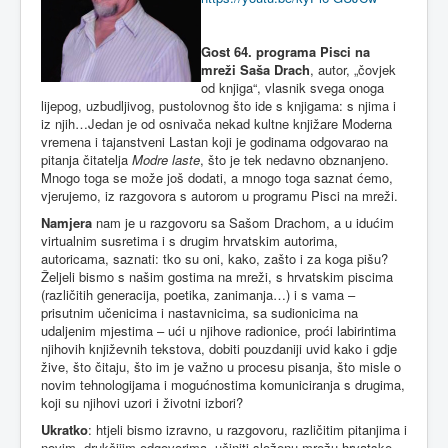
Gost 64. programa Pisci na
mreži Saša Drach
, autor, „čovjek
od knjiga“, vlasnik svega onoga
lijepog, uzbudljivog, pustolovnog što ide s knjigama: s njima i
iz njih…Jedan je od osnivača nekad kultne knjižare Moderna
vremena i tajanstveni Lastan koji je godinama odgovarao na
pitanja čitatelja
Modre laste
, što je tek nedavno obznanjeno.
Mnogo toga se može još dodati, a mnogo toga saznat ćemo,
vjerujemo, iz razgovora s autorom u programu Pisci na mreži.
Namjera
nam je u razgovoru sa Sašom Drachom, a u idućim
virtualnim susretima i s drugim hrvatskim autorima,
autoricama, saznati: tko su oni, kako, zašto i za koga pišu?
Željeli bismo s našim gostima na mreži, s hrvatskim piscima
(različitih generacija, poetika, zanimanja…) i s vama –
prisutnim učenicima i nastavnicima, sa sudionicima na
udaljenim mjestima – ući u njihove radionice, proći labirintima
njihovih književnih tekstova, dobiti pouzdaniji uvid kako i gdje
žive, što čitaju, što im je važno u procesu pisanja, što misle o
novim tehnologijama i mogućnostima komuniciranja s drugima,
koji su njihovi uzori i životni izbori?
Ukratko
: htjeli bismo izravno, u razgovoru, različitim pitanjima i
novim, drukčijim odgovorima, učiniti složenu mrežu hrvatske