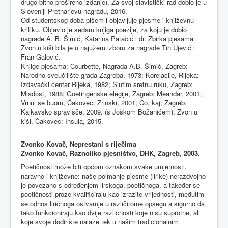
drugo bitno prošireno izdanje). Za svoj slavistički rad dobio je u
Sloveniji Pretnarjevu nagradu, 2016.
Od studentskog doba pišem i objavljuje pjesme i književnu
kritiku. Objavio je sedam knjiga poezije, za koju je dobio
nagrade A. B. Šimić, Katarina Patačić i dr. Zbirka pjesama
Zvon u kiši bila je u najužem izboru za nagrade Tin Ujević i
Fran Galović.
Knjige pjesama: Courbette, Nagrada A.B. Šimić, Zagreb:
Narodno sveučilište grada Zagreba, 1973; Korelacije, Rijeka:
Izdavački centar Rijeka, 1982; Slutim sretnu ruku, Zagreb:
Mladost, 1988; Goetingenske elegije, Zagreb: Meandar, 2001;
Vrnul se buom, Čakovec: Zrinski, 2001; Co, kaj, Zagreb:
Kajkavsko spravišče, 2009. (s Joškom Božanićem); Zvon u
kiši, Čakovec: Insula, 2015.
Zvonko Kovač, Neprestani s riječima
Zvonko Kovač, Raznoliko pjesništvo, DHK, Zagreb, 2003.
Poetičnost može biti općom oznakom svake umjetnosti,
naravno i književne: naše poimanje pjesme (lirike) nerazdvojno
je povezano s određenjem lirskoga, poetičnoga, a također se
poetičnosti proze kvalificiraju kao izrazite vrijednosti, međutim
se odnos liričnoga ostvaruje u različitome opsegu a sigurno da
tako funkcioniraju kao dvije različnosti koje nisu suprotne, ali
koje svoje dodirište nalaze tek u našim tradicionalnim