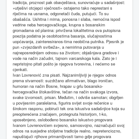
tradicija, proznost pak obavještava, sunovraćuje u sadašnjost:
»utješivi otcjepci vječnosti« ostajemo tako neprestani s
riječima na usnama, odgonetači čuda, putujući. To su
obašašća. Ushitna i mirna, ponosna i slaba, nemoćna ispod
vedrine neba hercegovačkoga, krupna s bosanskim
gromadama od planina: privržena lokalitetima ova putopisna
poezija podatna je osobitostima basanja, slučajnostima
uopćavanja, zainteresiranos-tima neobična putnika. Pjesnik je
pun »zvjezdanih svrbeža«, a nemirima putovanja u
najneposrednijem odnosu sa životom; objašnjava gradove i
vode na način začudni, tajnom varcarskoga kala. Zato je i
nepristojno pitati pošto je njegova tvorevina, i nećemo se
cjenkati.
Ivan Lovrenović zna pisati. Najzanimljiviji je njegov odnos
prema stvarnosti: suzdržano afirmativan, blago ironičan,
humoran na način Bosne, hrapav u grlu bosansko-
hercegovačke štokavštine, tečan na način svakoga izvora,
svake izvornosti, prisan. Međutim, i odviše samotan; obgrljen
u povijesnim paralelama, figurira svijet svoje rečenice u
širokom rasponu, pobirući tek ona iskustva sadašnjice koja su
preopterećena značajem, protegnuta historijom, t-ko,
uposebnjeno, oslobođeno bosansko iskustvo progovara
Ivanom Lovrenovićem svjesno, samosvojno, naznačujući svoj
odnos na susjedne stoljetne tradicije realno, nepretenciozno,
napuštajući njihove primamljivosti tamo gdje progovara