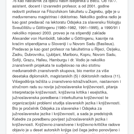
76 kao nastavnik za djecu naših iseljenika u Beču. Od 1977.
asistent, docent i izvanredni profesor, a od 2001. godine
redoviti profesor na Filozofskom fakultetu u Zagrebu, gdje je u
međuvremenu magistrirao i doktorirao. Nekoliko godina radio je
kao gost predavač na lektoratu Odsjeka za slavensku filologiju
Sveučilištu u Göttingenu (1980–1982, 1991–1995), a 1990/91 i
nekoliko mjeseci 2003. proveo je na stipendiji zaklade
Alexander von Humboldt, također u Göttingenu, kasnije na
kraćim stipendijama u Sloveniji i u Novom Sadu (Basileus).
Predavao je kao gost profesor na fakultetima u Rijeci, Osijeku,
Zadru, Dubrovniku, Ljubljani, Mariboru, Kopru, Novom Sadu,
Sofiji, Grazu, Halleu, Hamburgu i dr. Vodio je nekoliko
znanstvenih projekata te sudjelovao na oko stotinu
međunarodnih znanstvenih skupova, bio mentor za više
desetaka diplomskih, magistarskih (5) i doktorskih radova (11).
Višegodišnja težišta u znanstveno-istraživačkom, nastavnom i
stručnom radu su novije južnoslavenske književnosti, pitanja
interpretacije književnosti, književna kritika i esejistika,
južnoslavenska poredbena i interkulturna književnost te
organizacijski problemi studija slavenskih jezika i književnosti.
Bio je pročelnik Odsjeka za slavenske i Odsjeka za
južnoslavenske jezike i književnosti, a sada je predstojnik
Katedre za poredbenu povijest južnoslavenskih jezika i
književnosti. Književno-znanstvene i književno-kritičke radove
objavio je u deset autorskih knjiga (od čega jedno ponovljeno i