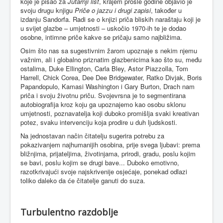
koje je pisao za
Jutarnji list
, krajem prošle godine objavio je
svoju drugu knjigu
Priče o jazzu i drugi zapisi
, također u
izdanju Sandorfa. Radi se o knjizi priča bliskih naraštaju koji je
u svijet glazbe – umjetnosti – uskočio 1970-ih te je dodao
osobne, intimne priče kakve se pričaju samo najbližima.
Osim što nas sa sugestivnim žarom upoznaje s nekim njemu
važnim, ali i globalno priznatim glazbenicima kao što su, među
ostalima, Duke Ellington, Carla Bley, Astor Piazzolla, Tom
Harrell, Chick Corea, Dee Dee Bridgewater, Ratko Divjak, Boris
Papandopulo, Kamasi Washington i Gary Burton, Drach nam
priča i svoju životnu priču. Svojevrsna je to segmentirana
autobiografija kroz koju ga upoznajemo kao osobu sklonu
umjetnosti, poznavatelja koji duboko promišlja svaki kreativan
potez, svaku intervenciju koja prodire u duh ljudskosti.
Na jednostavan način čitatelju sugerira potrebu za
pokazivanjem najhumanijih osobina, prije svega ljubavi: prema
bližnjima, prijateljima, životinjama, prirodi, gradu, poslu kojim
se bavi, poslu kojim se drugi bave... Duboko emotivno,
razotkrivajući svoje najskrivenije osjećaje, ponekad odlazi
toliko daleko da će čitatelje ganuti do suza.
Turbulentno razdoblje