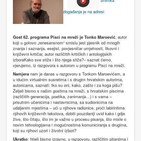
Snimka
događanja je na adresi
Gost 62. programa Pisci na mreži je Tonko Maroević
, autor
koji u gotovo „renesansnom“ smislu jest pjesnik od mnogih
znanja i saznanja, esejist, povjesničar umjetnosti, likovni i
književni kritičar, autor različitih kritičkih i antologijskih
izboraKako sve stiže i što njega stiže?– saznat ćemo,
vjerujemo, iz razgovora s autorom u programu Pisci na mreži.
Namjera
nam je danas u razgovoru s Tonkom Maroevićem, a
u idućim virtualnim susretima i s drugim hrvatskim autorima,
autoricama, saznati: tko su oni, kako, zašto i za koga pišu?
Željeli bismo s našim gostima na mreži, s hrvatskim piscima
(različitih generacija, poetika, zanimanja…) i s vama –
prisutnim učenicima i nastavnicima, sa sudionicima na
udaljenim mjestima – ući u njihove radionice, proći labirintima
njihovih književnih tekstova, dobiti pouzdaniji uvid kako i gdje
žive, što čitaju, što im je važno u procesu pisanja, što misle o
novim tehnologijama i mogućnostima komuniciranja s drugima,
koji su njihovi uzori i životni izbori?
Ukratko
: htjeli bismo izravno, u razgovoru, različitim pitanjima i