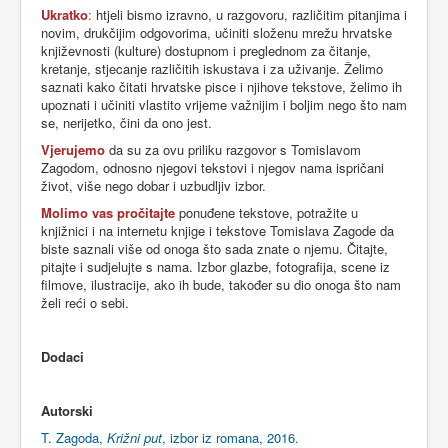
Ukratko
:
htjeli bismo izravno, u razgovoru, različitim pitanjima i
novim, drukčijim odgovorima, učiniti složenu mrežu hrvatske
književnosti (kulture) dostupnom i preglednom za čitanje,
kretanje, stjecanje različitih iskustava i za uživanje. Želimo
saznati kako čitati hrvatske pisce i njihove tekstove, želimo ih
upoznati i učiniti vlastito vrijeme važnijim i boljim nego što nam
se, nerijetko, čini da ono jest.
Vjerujemo
da su za ovu priliku razgovor s Tomislavom
Zagodom, odnosno njegovi tekstovi i njegov nama ispričani
život, više nego dobar i uzbudljiv izbor.
Molimo vas pročitajte
ponuđene tekstove, potražite u
knjižnici i na internetu knjige i tekstove Tomislava Zagode da
biste saznali više od onoga što sada znate o njemu. Čitajte,
pitajte i sudjelujte s nama. Izbor glazbe, fotografija, scene iz
filmove, ilustracije, ako ih bude, također su dio onoga što nam
želi reći o sebi.
Dodaci
Autorski
T. Zagoda,
Križni put
, izbor iz romana, 2016.