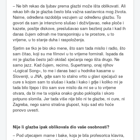
– Ne bih rekao da ljubav prema glazbi može išta oblikovati. Ali
rekao bih da je glazba često bila važna sastavnica mog života.
Naime, određena razdoblja vezujem uz određenu glazbu. To
govori da sam je intenzivno slušao i doživljavao, neke ploče i
kazete, poslije diskove, preslušavao sam bezbroj puta i kad ih
danas čujem odmah me transponiraju u te prostore, u to
vrijeme, u to stanje duha i raspoloženja.
Sjetim se tko je bio oko mene, što sam tada mislio i radio, što
sam čitao, koji su me filmovi u to vrijeme formirali. Ispada da
mi je glazba često jači okidač sjećanja nego išta drugo. Ne
samo jazz. Kad čujem, recimo, Supertramp, onaj njihov
»Logical Song«, to me i danas baci u hodnike kasarne u
Sloveniji, u JNA, gdje sam to stalno vrtio u glavi sjećajući se
cure s kojom sam to slušao i kada i kako i gdje i koliko mi je
tada bilo lijepo i što sam sve mislio da mi se u to vrijeme
otvara, da bi me ta vojska onako grubo poklopila i skoro
potpuno slomila. Jer tada više nije bilo ni te glazbe, ni cure, ni
Zagreba, nego samo strašna glupost, koju sad eto hoće
ponovo uvesti.
Nije li glazba ipak oblikovala dio vaše osobnosti?
– Pod utjecajem mame i bake, koja je bila profesorica klavira,