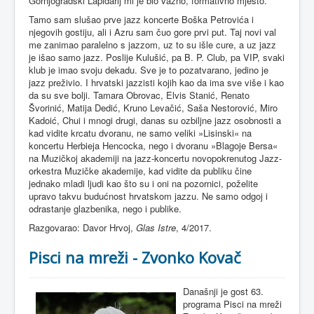
Gornjogradski Lapidarij mi je bio važno, formativno mjesto.
Tamo sam slušao prve jazz koncerte Boška Petrovića i
njegovih gostiju, ali i Azru sam čuo gore prvi put. Taj novi val
me zanimao paralelno s jazzom, uz to su išle cure, a uz jazz
je išao samo jazz. Poslije Kulušić, pa B. P. Club, pa VIP, svaki
klub je imao svoju dekadu. Sve je to pozatvarano, jedino je
jazz preživio. I hrvatski jazzisti kojih kao da ima sve više i kao
da su sve bolji. Tamara Obrovac, Elvis Stanić, Renato
Švorinić, Matija Dedić, Kruno Levačić, Saša Nestorović, Miro
Kadoić, Chui i mnogi drugi, danas su ozbiljne jazz osobnosti a
kad vidite krcatu dvoranu, ne samo veliki »Lisinski« na
koncertu Herbieja Hencocka, nego i dvoranu »Blagoje Bersa«
na Muzičkoj akademiji na jazz-koncertu novopokrenutog Jazz-
orkestra Muzičke akademije, kad vidite da publiku čine
jednako mladi ljudi kao što su i oni na pozornici, poželite
upravo takvu budućnost hrvatskom jazzu. Ne samo odgoj i
odrastanje glazbenika, nego i publike.
Razgovarao: Davor Hrvoj,
Glas Istre
, 4/2017.
Pisci na mreži - Zvonko Kovač
Današnji je gost 63.
programa Pisci na mreži