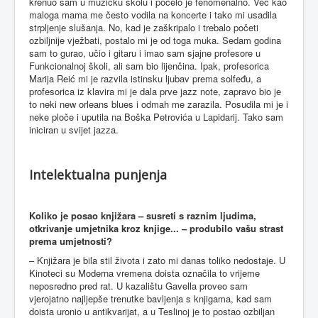
krenuo sam u muzičku školu i počelo je fenomenalno. Već kao
maloga mama me često vodila na koncerte i tako mi usadila
strpljenje slušanja. No, kad je zaškripalo i trebalo početi
ozbiljnije vježbati, postalo mi je od toga muka. Sedam godina
sam to gurao, učio i gitaru i imao sam sjajne profesore u
Funkcionalnoj školi, ali sam bio lijenčina. Ipak, profesorica
Marija Reić mi je razvila istinsku ljubav prema solfeđu, a
profesorica iz klavira mi je dala prve jazz note, zapravo bio je
to neki new orleans blues i odmah me zarazila. Posudila mi je i
neke ploče i uputila na Boška Petrovića u Lapidarij. Tako sam
iniciran u svijet jazza.
Intelektualna punjenja
Koliko je posao knjižara – susreti s raznim ljudima,
otkrivanje umjetnika kroz knjige... – produbilo vašu strast
prema umjetnosti?
– Knjižara je bila stil života i zato mi danas toliko nedostaje. U
Kinoteci su Moderna vremena doista označila to vrijeme
neposredno pred rat. U kazalištu Gavella proveo sam
vjerojatno najljepše trenutke bavljenja s knjigama, kad sam
doista uronio u antikvarijat, a u Teslinoj je to postao ozbiljan