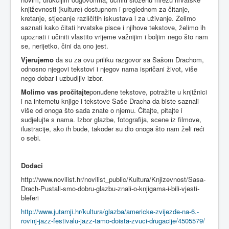
književnosti (kulture) dostupnom i preglednom za čitanje,
kretanje, stjecanje različitih iskustava i za uživanje. Želimo
saznati kako čitati hrvatske pisce i njihove tekstove, želimo ih
upoznati i učiniti vlastito vrijeme važnijim i boljim nego što nam
se, nerijetko, čini da ono jest.
Vjerujemo
da su za ovu priliku razgovor sa Sašom Drachom,
odnosno njegovi tekstovi i njegov nama ispričani život, više
nego dobar i uzbudljiv izbor.
Molimo vas pročitajte
ponuđene tekstove, potražite u knjižnici
i na internetu knjige i tekstove Saše Dracha da biste saznali
više od onoga što sada znate o njemu. Čitajte, pitajte i
sudjelujte s nama. Izbor glazbe, fotografija, scene iz filmove,
ilustracije, ako ih bude, također su dio onoga što nam želi reći
o sebi.
Dodaci
http://www.novilist.hr/novilist_public/Kultura/Knjizevnost/Sasa-
Drach-Pustali-smo-dobru-glazbu-znali-o-knjigama-i-bili-vjesti-
bleferi
http://www.jutarnji.hr/kultura/glazba/americke-zvijezde-na-6.-
rovinj-jazz-festivalu-jazz-tamo-doista-zvuci-drugacije/4505579/