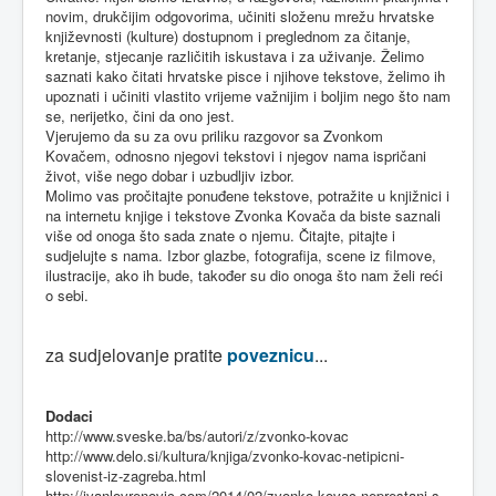
novim, drukčijim odgovorima, učiniti složenu mrežu hrvatske
književnosti (kulture) dostupnom i preglednom za čitanje,
kretanje, stjecanje različitih iskustava i za uživanje. Želimo
saznati kako čitati hrvatske pisce i njihove tekstove, želimo ih
upoznati i učiniti vlastito vrijeme važnijim i boljim nego što nam
se, nerijetko, čini da ono jest.
Vjerujemo da su za ovu priliku razgovor sa Zvonkom
Kovačem, odnosno njegovi tekstovi i njegov nama ispričani
život, više nego dobar i uzbudljiv izbor.
Molimo vas pročitajte ponuđene tekstove, potražite u knjižnici i
na internetu knjige i tekstove Zvonka Kovača da biste saznali
više od onoga što sada znate o njemu. Čitajte, pitajte i
sudjelujte s nama. Izbor glazbe, fotografija, scene iz filmove,
ilustracije, ako ih bude, također su dio onoga što nam želi reći
o sebi.
za sudjelovanje pratite
poveznicu
...
Dodaci
http://www.sveske.ba/bs/autori/z/zvonko-kovac
http://www.delo.si/kultura/knjiga/zvonko-kovac-netipicni-
slovenist-iz-zagreba.html
http://ivanlovrenovic.com/2014/02/zvonko-kovac-neprestani-s-