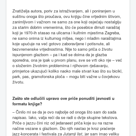
Znatiželja autora, poriv za istraživanjem, ali i poniranjem u
suštinu onoga što proučava, ovu knjigu čine vrijednim štivom,
zanimljivom i važnom ne samo za one koji osjećaju nostalgiju
za starim dobrim vremenima, što će posebice dirnuti naraštaj
koji je 1970-ih stasao na ulicama i kultnim mjestima Zagreba,
ne samo onima iz kulturnog miljea, nego i mladim naraštajima
koje upućuje na već gotovo zaboravljene i potisnute, ali
bezvremenske vrijednostima. Nije to samo priča o životu
ispunjenom glazbom – pa i kad se doima da je glazba
sporedna, ona je ipak u prvom planu, sve se vrti oko nje – već
o složenim životnim problemima i njihovom rješavanju,
primjerice ukazujući koliko naoko male stvari kao što su bicikl,
park, pas, gramofonska ploča – mogu biti važne u čovjekovu
životu.
Zašto ste odlučili upravo ove priče ponuditi javnosti u
formatu knjige?
– Činilo mi se da je ovo najbolje od onoga što sam do sada
napisao. Iako, valja reći da se radi o dvije skupine tekstova.
Priče o jazzu čini niz od jedanaest priča koje su na razne
načine vezane s glazbom. Dio njih nastao je kroz praćenje
jazz-koncerata i festivala za
Jutarnji list
, jer sam imao veliku