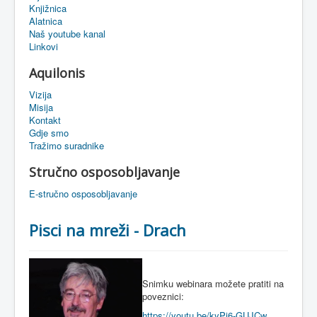
Knjižnica
eMapa
Alatnica
Naš youtube kanal
Linkovi
Aquilonis
Vizija
Misija
Kontakt
Gdje smo
Tražimo suradnike
Stručno osposobljavanje
E-stručno osposobljavanje
Pisci na mreži - Drach
Snimku webinara možete pratiti na
poveznici:
https://youtu.be/kyPi6-GUJCw