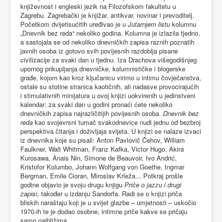
književnost i engleski jezik na Filozofskom fakultetu u
Zagrebu. Zagrebački je knjižar, antikvar, novinar i prevoditelj.
Početkom dvijetisućitih uređivao je u
Jutarnjem listu
kolumnu
„Dnevnik bez reda“ nekoliko godina. Kolumna je izlazila tjedno,
a sastojala se od nekoliko dnevničkih zapisa raznih poznatih
javnih osoba iz gotovo svih povijesnih razdoblja pisane
civilizacije za svaki dan u tjednu. Iza Drachova višegodišnjeg
upornog prikupljanja dnevničke, kolumnističke i blogerske
građe, kojom kao kroz ključanicu virimo u intimu čovječanstva,
ostale su stotine stranica kaotičnih, ali nadasve provocirajućih
i stimulativnih minijatura u ovoj knjizi uokvirenih u jedinstveni
kalendar: za svaki dan u godini pronaći ćete nekoliko
dnevničkih zapisa najrazličitijih povijesnih osoba.
Dnevnik bez
reda
kao svojevrsni tumač svakodnevice nudi jednu od bezbroj
perspektiva čitanja i doživljaja svijeta. U knjizi se nalaze izvaci
iz dnevnika koje su pisali: Anton Pavlovič Čehov, William
Faulkner, Walt Whitman, Franz Kafka, Victor Hugo, Akira
Kurosawa, Anais Nin, Simone de Beauvoir, Ivo Andrić,
Kristofor Kolumbo, Johann Wolfgang von Goethe, Ingmar
Bergman, Emile Cioran, Miroslav Krleža... Potkraj prošle
godine objavio je svoju drugu knjigu
Priče o jazzu i drugi
zapisi
, također u izdanju Sandorfa. Radi se o knjizi priča
bliskih naraštaju koji je u svijet glazbe – umjetnosti – uskočio
1970-ih te je dodao osobne, intimne priče kakve se pričaju
samo najbližima.