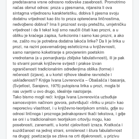
predstavama vrsne odnosno rodovske zasebnosti. Promotrimo
načas obrnut odnos: proza u pjesmama, nijansira li ova
sintagma vrijednosnu karakteristiku, dobiva li pjesma svoju
dodatnu vrijednost kao što to proza opterećena liričnostima,
nedvojbeno dobiva? Ima li proznost svoju pretežitu, umjetničku
vrijednost i da li tekst koji smo naučili čitati kao prozni, a u
obliku je kraćega zapisa, funkcionira i samo kao prozni, a ako
ne, zašto mu je potrebna dodatna lakoća lirike? Da li je lirika u
prozi, na razini posvemašnjeg esteticizma u književnosti,
samo namjerno koketiranje s provjerenim poetskim
vrednotama (a u pomanjkanju zbiljske fabulativnosti), ili je pak
to stvarni pomak književne svijesti i prakse izvan
ograničenosti tradicionalnim određenjima oblika (forme) i
rečenosti (izjave), a u korist njihove idealne ravnoteže i
usklađenosti? Knjiga Ivana Lovrenovića – Obašašća i basanja,
(Svjetlost, Sarajevo, 1975) putopisna lirika u prozi, mogla bi
nas uvjeriti u ovo drugo, idealnije nastojanje.
Tako bismo mogli reći: knjiga Ivana Lovrenovića uzbuđuje
samosvojnim načinom govora, potvrđujući »liriku u prozi« kao
neporecivu vlastitost, i u književno-teorijskom smislu, gdje su
odnosi liričnoga i proznoga jednakopravni tkači tekstova, i gdje
se oni i u tradicionalnom teorijskom crtovlju mogu, kao
posebnosti, zanemariti, u korist cjelovitosti izraza. Kratkoća i
suzdržanost na jednoj strani, smislenost i štura fabulativnost
na drugoj: poetizacija se zbiva na crti dijakronosti, u prizivu