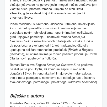
starije) ili što je dječja književnost, tinejdžerska možda u ovom
slučaju rješava se na gotovo jedini mogući način: uvažavanjem
vlastite priče, prostora romana u kojem se nižu likovi i
situacije, gdje se detektiraju bitna mjesta sadašnjosti i
stvarnosti likova.
Pisan moderno i suvremeno, slobodno i ritmično, kolokvijalno,
što znači vrlo pokretljivo, napučen imenima koja su nas
sustigla s novim tehnologijama, toponimima koji obilježavaju
grad i njegovo pamćenje – nastavak romana
Krizni put
Gustava S –
ima nekoliko dobrih čitateljskih učinaka. Prvi je
da podsjeća na svoj prethodni život i radoznalog čitatelja
upućuje na odličan romaneskni predložak (
Balada o Buginim
gaćicama
), ali onima kojima je to već poznato produžuje užitak
čitanja novih pustolovina i otkrića.
Roman Tomislava Zagode
Krizni put Gustava S
ne poučava i
ne djeluje na prvu loptu, ali stvari se zapliću i oko onih
događaja i životnih trenutaka koji imaju svoje meta-razloga,
svoje meta-postojanje, neminovni su i određuju nas u labirintu
svakodnevnoga, potrošnoga i prolaznoga. (
Miroslav Mićanović
)
Bilješka o autoru
Tomislav Zagoda
, rođen 15. ožujka 1970. u Zagrebu.