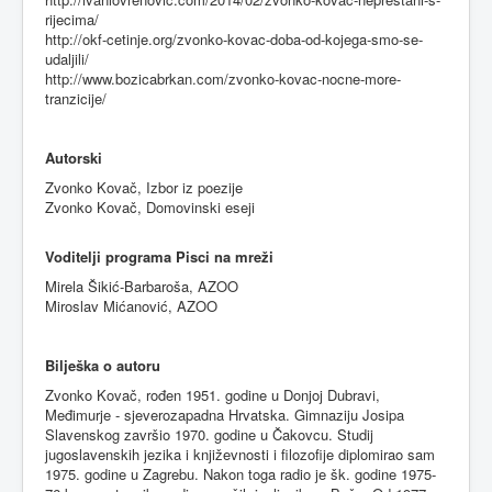
rijecima/
http://okf-cetinje.org/zvonko-kovac-doba-od-kojega-smo-se-
udaljili/
http://www.bozicabrkan.com/zvonko-kovac-nocne-more-
tranzicije/
Autorski
Zvonko Kovač, Izbor iz poezije
Zvonko Kovač, Domovinski eseji
Voditelji programa Pisci na mreži
Mirela Šikić-Barbaroša, AZOO
Miroslav Mićanović, AZOO
Bilješka o autoru
Zvonko Kovač, rođen 1951. godine u Donjoj Dubravi,
Međimurje - sjeverozapadna Hrvatska. Gimnaziju Josipa
Slavenskog završio 1970. godine u Čakovcu. Studij
jugoslavenskih jezika i književnosti i filozofije diplomirao sam
1975. godine u Zagrebu. Nakon toga radio je šk. godine 1975-