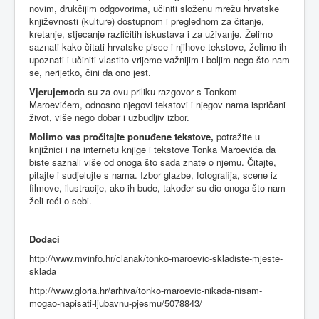
novim, drukčijim odgovorima, učiniti složenu mrežu hrvatske
književnosti (kulture) dostupnom i preglednom za čitanje,
kretanje, stjecanje različitih iskustava i za uživanje. Želimo
saznati kako čitati hrvatske pisce i njihove tekstove, želimo ih
upoznati i učiniti vlastito vrijeme važnijim i boljim nego što nam
se, nerijetko, čini da ono jest.
Vjerujemo
da su za ovu priliku razgovor s Tonkom
Maroevićem, odnosno njegovi tekstovi i njegov nama ispričani
život, više nego dobar i uzbudljiv izbor.
Molimo vas pročitajte ponuđene tekstove,
potražite u
knjižnici i na internetu knjige i tekstove Tonka Maroevića da
biste saznali više od onoga što sada znate o njemu. Čitajte,
pitajte i sudjelujte s nama. Izbor glazbe, fotografija, scene iz
filmove, ilustracije, ako ih bude, također su dio onoga što nam
želi reći o sebi.
Dodaci
http://www.mvinfo.hr/clanak/tonko-maroevic-skladiste-mjeste-
sklada
http://www.gloria.hr/arhiva/tonko-maroevic-nikada-nisam-
mogao-napisati-ljubavnu-pjesmu/5078843/