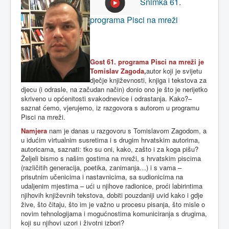
Snimka 61.
programa Pisci na mreži
Gost 61. programa Pisci na mreži je
Tomislav Zagoda
,
autor koji je svijetu
dječje književnosti, knjiga i tekstova za
djecu (i odrasle, na začudan način) donio ono je što je nerijetko
skriveno u općenitosti svakodnevice i odrastanja. Kako?–
saznat ćemo, vjerujemo, iz razgovora s autorom u programu
Pisci na mreži.
Namjera
nam je danas u razgovoru s Tomislavom Zagodom, a
u idućim virtualnim susretima i s drugim hrvatskim autorima,
autoricama, saznati: tko su oni, kako, zašto i za koga pišu?
Željeli bismo s našim gostima na mreži, s hrvatskim piscima
(različitih generacija, poetika, zanimanja…) i s vama –
prisutnim učenicima i nastavnicima, sa sudionicima na
udaljenim mjestima – ući u njihove radionice, proći labirintima
njihovih književnih tekstova, dobiti pouzdaniji uvid kako i gdje
žive, što čitaju, što im je važno u procesu pisanja, što misle o
novim tehnologijama i mogućnostima komuniciranja s drugima,
koji su njihovi uzori i životni izbori?