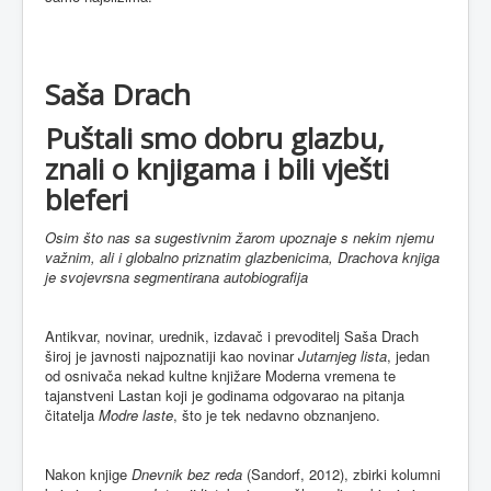
Saša Drach
Puštali smo dobru glazbu,
znali o knjigama i bili vješti
bleferi
Osim što nas sa sugestivnim žarom upoznaje s nekim njemu
važnim, ali i globalno priznatim glazbenicima, Drachova knjiga
je svojevrsna segmentirana autobiografija
Antikvar, novinar, urednik, izdavač i prevoditelj Saša Drach
široj je javnosti najpoznatiji kao novinar
Jutarnjeg lista
, jedan
od osnivača nekad kultne knjižare Moderna vremena te
tajanstveni Lastan koji je godinama odgovarao na pitanja
čitatelja
Modre laste
, što je tek nedavno obznanjeno.
Nakon knjige
Dnevnik bez reda
(Sandorf, 2012), zbirki kolumni