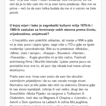
reći da je to bilo zato što mi je stari tamo predavao. Ako me ne
prime – reći će da sam tolika budala da me ni s vezom ne žele
primiti.
U kojoj mjeri i kako je zagrebački kulturni milje 1970-ih i
1980-ih zaslužan za formiranje vaših stavova prema životu,
vrijednostima, umjetnosti?
– U kazalištu sam praktički odrastao, ali manje u HNK-a gdje
mi je otac puno i sjajno igrao, nego više u ITD-u gdje se igralo
modernije i provokativnije. Bile su to predstave »Mrduša«,
»Mirisi, zlato i tamjan«, »Kaspar«, Bourekov »Hamlet«,
»Travestije«... Kugla glumište mi je bilo važno, Festivali
animiranog filma i Muzički biennale. Ljubav prema jazzu se
provlačila kroz sve to, ali jazz nije nikada kod mene uživao
ekskluzivu.
Pratio sam sve. Imao sam sreću da sam bio okružen
zanimljivim prijateljima i da su nas vezale mnoge stvari.
Normalno nam je bilo jedan dan otići na utakmicu Dinama gdje
bi nas skoro isprebijali, milicija ili već netko, drugi dan na
Sveučilište »Moša Pijade« na razgovor s Truffautom ili
Chabrolom, treći dan na Wagnera ili Chopina u »Lisinski«, a
četvrti u Dom sportova na Laibach ili Johna McLaughlina.