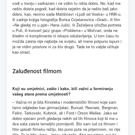
vodi u ironiju i sarkazam i ne vidim tu ništa dobro. No, kad me
nešto doista pogodi, kad doista osjetim da je nešto baš jako
dobro, kao, recimo sada Matišićevi »Ljudi od Voska« u HNK-u,
ili zadnja knjiga fotografija Borisa Cvjetanovića »Grad«, ili film
»Ne gledaj mi u pjat« Hane Jušić, ili Žeželjeva izložba portreta
u Puli, ili koncert jazz grupe »Problems« u Močvari, onda ne
štedim ni komplimente ni iskaze oduševljenja. U tom času to
možda zaista nije najbolje na svijetu, ali mene potpuno ispuni i
ja ne vidim prostora ni za što drugo. Tada se to valjda očituje
kao strast.
Zaluđenost filmom
Koji su umjetnici, zašto i kako, bili važni u formiranju
vašeg stava prema umjetnosti?
– Važna mi je bila Kinoteka i modernistički filmovi koje sam
tamo odgledao kao gimnazijalac; Bunuel, Resnais, Bergman,
Felini, Tarkovski, Kubrick, ali i Ford i Orson Welles. Jako se
dobro sjećam prvih gledanja nekih od tih filmova koji bi me u
dva sata zaista temeljito promijenili. Bio sam lud za filmom i
htio upisati filmsku režiju, bio puno puta na prijemnom, no nije
išlo. To je bila »lose – lose« situacija. Ako me prime, svi će