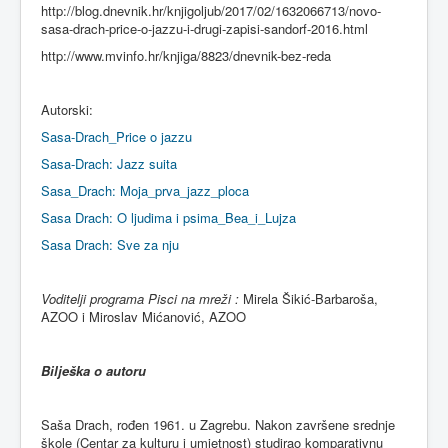
http://blog.dnevnik.hr/knjigoljub/2017/02/1632066713/novo-
sasa-drach-price-o-jazzu-i-drugi-zapisi-sandorf-2016.html
http://www.mvinfo.hr/knjiga/8823/dnevnik-bez-reda
Autorski:
Sasa-Drach_Price o jazzu
Sasa-Drach: Jazz suita
Sasa_Drach: Moja_prva_jazz_ploca
Sasa Drach: O ljudima i psima_Bea_i_Lujza
Sasa Drach: Sve za nju
Voditelji programa Pisci na mreži :
Mirela Šikić-Barbaroša,
AZOO i Miroslav Mićanović, AZOO
Bilješka o autoru
Saša Drach, rođen 1961. u Zagrebu. Nakon završene srednje
škole (Centar za kulturu i umjetnost) studirao komparativnu