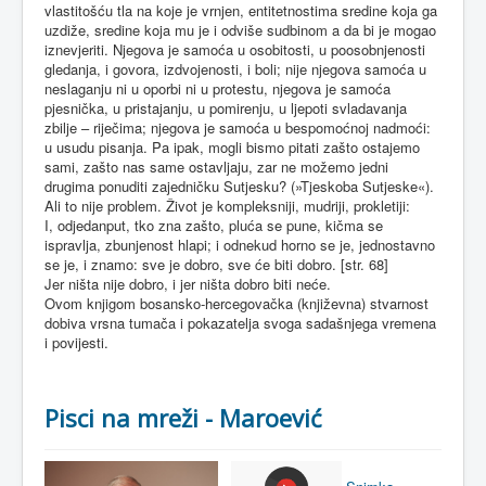
vlastitošću tla na koje je vrnjen, entitetnostima sredine koja ga
uzdiže, sredine koja mu je i odviše sudbinom a da bi je mogao
iznevjeriti. Njegova je samoća u osobitosti, u poosobnjenosti
gledanja, i govora, izdvojenosti, i boli; nije njegova samoća u
neslaganju ni u oporbi ni u protestu, njegova je samoća
pjesnička, u pristajanju, u pomirenju, u ljepoti svladavanja
zbilje – riječima; njegova je samoća u bespomoćnoj nadmoći:
u usudu pisanja. Pa ipak, mogli bismo pitati zašto ostajemo
sami, zašto nas same ostavljaju, zar ne možemo jedni
drugima ponuditi zajedničku Sutjesku? (»Tjeskoba Sutjeske«).
Ali to nije problem. Život je kompleksniji, mudriji, prokletiji:
I, odjedanput, tko zna zašto, pluća se pune, kičma se
ispravlja, zbunjenost hlapi; i odnekud horno se je, jednostavno
se je, i znamo: sve je dobro, sve će biti dobro. [str. 68]
Jer ništa nije dobro, i jer ništa dobro biti neće.
Ovom knjigom bosansko-hercegovačka (književna) stvarnost
dobiva vrsna tumača i pokazatelja svoga sadašnjega vremena
i povijesti.
Pisci na mreži - Maroević