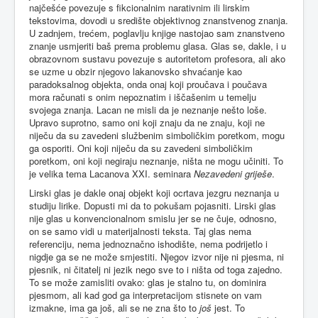
najčešće povezuje s fikcionalnim narativnim ili lirskim
tekstovima, dovodi u središte objektivnog znanstvenog znanja.
U zadnjem, trećem, poglavlju knjige nastojao sam znanstveno
znanje usmjeriti baš prema problemu glasa. Glas se, dakle, i u
obrazovnom sustavu povezuje s autoritetom profesora, ali ako
se uzme u obzir njegovo lakanovsko shvaćanje kao
paradoksalnog objekta, onda onaj koji proučava i poučava
mora računati s onim nepoznatim i iščašenim u temelju
svojega znanja. Lacan ne misli da je neznanje nešto loše.
Upravo suprotno, samo oni koji znaju da ne znaju, koji ne
niječu da su zavedeni službenim simboličkim poretkom, mogu
ga osporiti. Oni koji niječu da su zavedeni simboličkim
poretkom, oni koji negiraju neznanje, ništa ne mogu učiniti. To
je velika tema Lacanova XXI. seminara
Nezavedeni griješe
.
Lirski glas je dakle onaj objekt koji ocrtava jezgru neznanja u
studiju lirike. Dopusti mi da to pokušam pojasniti. Lirski glas
nije glas u konvencionalnom smislu jer se ne čuje, odnosno,
on se samo vidi u materijalnosti teksta. Taj glas nema
referenciju, nema jednoznačno ishodište, nema podrijetlo i
nigdje ga se ne može smjestiti. Njegov izvor nije ni pjesma, ni
pjesnik, ni čitatelj ni jezik nego sve to i ništa od toga zajedno.
To se može zamisliti ovako: glas je stalno tu, on dominira
pjesmom, ali kad god ga interpretacijom stisnete on vam
izmakne, ima ga još, ali se ne zna što to
još
jest. To