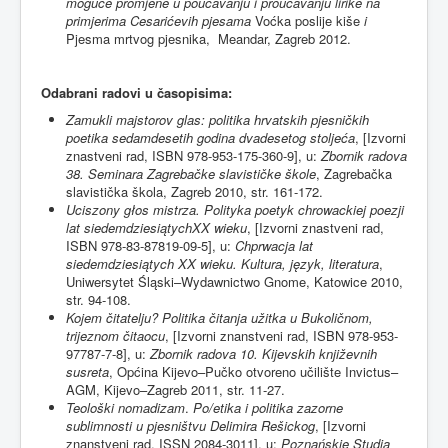
moguće promjene u poučavanju i proučavanju lirike na
primjerima Cesarićevih pjesama
Voćka poslije kiše
i
Pjesma mrtvog pjesnika, Meandar, Zagreb 2012.
Odabrani radovi u časopisima:
Zamukli majstorov glas: politika hrvatskih pjesničkih
poetika sedamdesetih godina dvadesetog stoljeća
, [Izvorni
znastveni rad, ISBN 978-953-175-360-9], u:
Zbornik radova
38. Seminara Zagrebačke slavističke škole
, Zagrebačka
slavistička škola, Zagreb 2010, str. 161-172.
Uciszony
głos mistrza. Polityka poetyk chrowackiej poezji
lat siedemdziesi
ątych
XX wieku
, [Izvorni znastveni rad,
ISBN 978-83-87819-09-5], u:
Chprwacja lat
siedemdziesi
ątych XX wieku. Kultura, język, literatura
,
Uniwersytet Śląski–Wydawnictwo Gnome, Katowice 2010,
str. 94-108.
Kojem čitatelju? Politika čitanja užitka u Bukoličnom,
trijeznom čitaocu
, [Izvorni znanstveni rad, ISBN 978-953-
97787-7-8], u:
Zbornik radova
10. Kijevskih književnih
susreta
, Općina Kijevo–Pučko otvoreno učilište Invictus–
AGM, Kijevo–Zagreb 2011, str. 11-27.
Teološki nomadizam
.
Po/etika i politika zazorne
sublimnosti u pjesništvu Delimira Rešickog
, [Izvorni
znanstveni rad, ISSN 2084-3011], u:
Pozna
ń
skie Studia