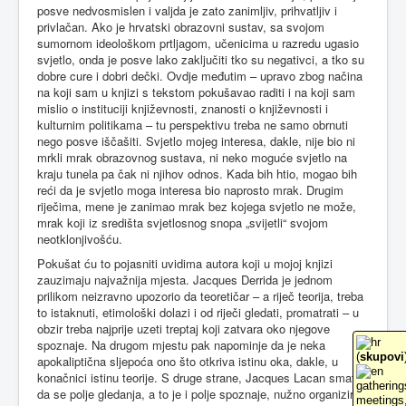
posve nedvosmislen i valjda je zato zanimljiv, prihvatljiv i
privlačan. Ako je hrvatski obrazovni sustav, sa svojom
sumornom ideološkom prtljagom, učenicima u razredu ugasio
svjetlo, onda je posve lako zaključiti tko su negativci, a tko su
dobre cure i dobri dečki. Ovdje međutim – upravo zbog načina
na koji sam u knjizi s tekstom pokušavao raditi i na koji sam
mislio o instituciji književnosti, znanosti o književnosti i
kulturnim politikama – tu perspektivu treba ne samo obrnuti
nego posve iščašiti. Svjetlo mojeg interesa, dakle, nije bio ni
mrkli mrak obrazovnog sustava, ni neko moguće svjetlo na
kraju tunela pa čak ni njihov odnos. Kada bih htio, mogao bih
reći da je svjetlo moga interesa bio naprosto mrak. Drugim
riječima, mene je zanimao mrak bez kojega svjetlo ne može,
mrak koji iz središta svjetlosnog snopa „svijetli“ svojom
neotklonjivošću.
Pokušat ću to pojasniti uvidima autora koji u mojoj knjizi
zauzimaju najvažnija mjesta. Jacques Derrida je jednom
prilikom neizravno upozorio da teoretičar – a riječ teorija, treba
to istaknuti, etimološki dolazi i od riječi gledati, promatrati – u
obzir treba najprije uzeti treptaj koji zatvara oko njegove
spoznaje. Na drugom mjestu pak napominje da je neka
(
skupovi
apokaliptična sljepoća ono što otkriva istinu oka, dakle, u
konačnici istinu teorije. S druge strane, Jacques Lacan smatra
gathering
da se polje gledanja, a to je i polje spoznaje, nužno organizira
meetings