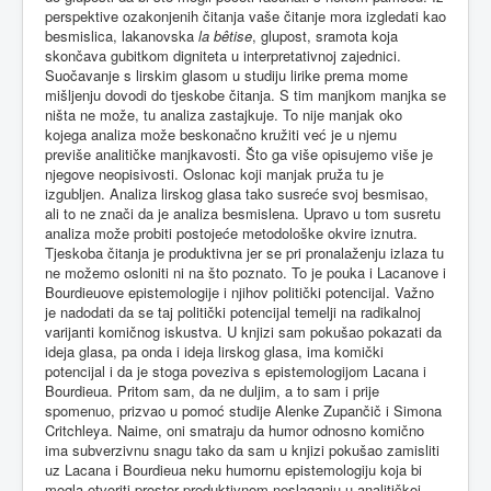
perspektive ozakonjenih čitanja vaše čitanje mora izgledati kao
besmislica, lakanovska
la bêtise
, glupost, sramota koja
skončava gubitkom digniteta u interpretativnoj zajednici.
Suočavanje s lirskim glasom u studiju lirike prema mome
mišljenju dovodi do tjeskobe čitanja. S tim manjkom manjka se
ništa ne može, tu analiza zastajkuje. To nije manjak oko
kojega analiza može beskonačno kružiti već je u njemu
previše analitičke manjkavosti. Što ga više opisujemo više je
njegove neopisivosti. Oslonac koji manjak pruža tu je
izgubljen. Analiza lirskog glasa tako susreće svoj besmisao,
ali to ne znači da je analiza besmislena. Upravo u tom susretu
analiza može probiti postojeće metodološke okvire iznutra.
Tjeskoba čitanja je produktivna jer se pri pronalaženju izlaza tu
ne možemo osloniti ni na što poznato. To je pouka i Lacanove i
Bourdieuove epistemologije i njihov politički potencijal. Važno
je nadodati da se taj politički potencijal temelji na radikalnoj
varijanti komičnog iskustva. U knjizi sam pokušao pokazati da
ideja glasa, pa onda i ideja lirskog glasa, ima komički
potencijal i da je stoga poveziva s epistemologijom Lacana i
Bourdieua. Pritom sam, da ne duljim, a to sam i prije
spomenuo, prizvao u pomoć studije Alenke Zupančič i Simona
Critchleya. Naime, oni smatraju da humor odnosno komično
ima subverzivnu snagu tako da sam u knjizi pokušao zamisliti
uz Lacana i Bourdieua neku humornu epistemologiju koja bi
mogla otvoriti prostor produktivnom neslaganju u analitičkoj