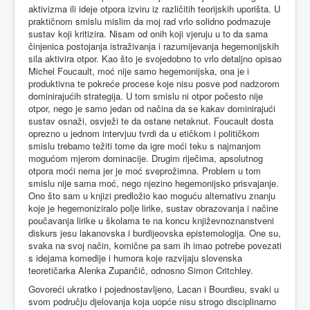
aktivizma ili ideje otpora izviru iz različitih teorijskih uporišta. U
praktičnom smislu mislim da moj rad vrlo solidno podmazuje
sustav koji kritizira. Nisam od onih koji vjeruju u to da sama
činjenica postojanja istraživanja i razumijevanja hegemonijskih
sila aktivira otpor. Kao što je svojedobno to vrlo detaljno opisao
Michel Foucault, moć nije samo hegemonijska, ona je i
produktivna te pokreće procese koje nisu posve pod nadzorom
dominirajućih strategija. U tom smislu ni otpor počesto nije
otpor, nego je samo jedan od načina da se kakav dominirajući
sustav osnaži, osvježi te da ostane netaknut. Foucault dosta
oprezno u jednom intervjuu tvrdi da u etičkom i političkom
smislu trebamo težiti tome da igre moći teku s najmanjom
mogućom mjerom dominacije. Drugim riječima, apsolutnog
otpora moći nema jer je moć sveprožimna. Problem u tom
smislu nije sama moć, nego njezino hegemonijsko prisvajanje.
Ono što sam u knjizi predložio kao moguću alternativu znanju
koje je hegemoniziralo polje lirike, sustav obrazovanja i načine
poučavanja lirike u školama te na koncu književnoznanstveni
diskurs jesu lakanovska i burdijeovska epistemologija. One su,
svaka na svoj način, komične pa sam ih imao potrebe povezati
s idejama komedije i humora koje razvijaju slovenska
teoretičarka Alenka Zupančič, odnosno Simon Critchley.
Govoreći ukratko i pojednostavljeno, Lacan i Bourdieu, svaki u
svom području djelovanja koja uopće nisu strogo disciplinarno