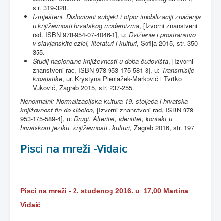
str. 319-328.
Izmješteni. Dislocirani subjekt i otpor imobilizaciji značenja
u književnosti hrvatskog modernizma
, [Izvorni znanstveni
rad, ISBN 978-954-07-4046-1], u:
Dvižienie i prostranstvo
v slavjanskite ezici, literaturi i kulturi
, Sofija 2015, str. 350-
355.
Studij nacionalne književnosti u doba čudovišta
, [Izvorni
znanstveni rad, ISBN 978-953-175-581-8], u:
Transmisije
kroatistike
, ur. Krystyna Pieniažek-Marković i Tvrtko
Vuković, Zagreb 2015, str. 237-255.
Nenormalni: Normalizacijska kultura 19. stoljeća i hrvatska
književnost fin de sièclea,
[Izvorni znanstveni rad, ISBN 978-
953-175-589-4], u:
Drugi. Alteritet, identitet, kontakt u
hrvatskom jeziku, književnosti i kulturi,
Zagreb 2016, str. 197
Pisci na mreži -Vidaic
Pisci na mreži -
2. studenog 2016. u 17,00 Martina
Vidaić