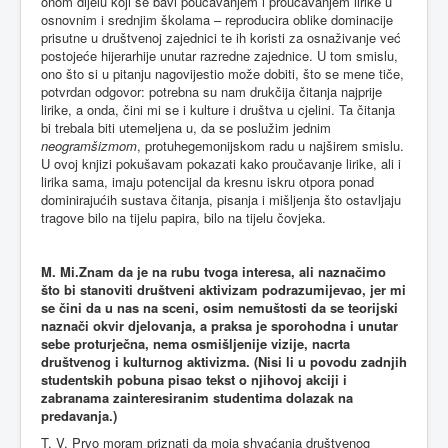
onom dijelu koji se bavi poučavanjem i proučavanjem lirike u
osnovnim i srednjim školama – reproducira oblike dominacije
prisutne u društvenoj zajednici te ih koristi za osnaživanje već
postojeće hijerarhije unutar razredne zajednice. U tom smislu,
ono što si u pitanju nagovijestio može dobiti, što se mene tiče,
potvrdan odgovor: potrebna su nam drukčija čitanja najprije
lirike, a onda, čini mi se i kulture i društva u cjelini. Ta čitanja
bi trebala biti utemeljena u, da se poslužim jednim
neogramšizmom
, protuhegemonijskom radu u najširem smislu.
U ovoj knjizi pokušavam pokazati kako proučavanje lirike, ali i
lirika sama, imaju potencijal da kresnu iskru otpora ponad
dominirajućih sustava čitanja, pisanja i mišljenja što ostavljaju
tragove bilo na tijelu papira, bilo na tijelu čovjeka.
M. Mi.
Znam da je na rubu tvoga interesa, ali naznačimo
što bi stanoviti društveni aktivizam podrazumijevao, jer mi
se čini da u nas na sceni, osim nemuštosti da se teorijski
naznači okvir djelovanja, a praksa je sporohodna i unutar
sebe proturječna, nema osmišljenije vizije, nacrta
društvenog i kulturnog aktivizma. (Nisi li u povodu zadnjih
studentskih pobuna pisao tekst o njihovoj akciji i
zabranama zainteresiranim studentima dolazak na
predavanja.)
T. V. Prvo moram priznati da moja shvaćanja društvenog