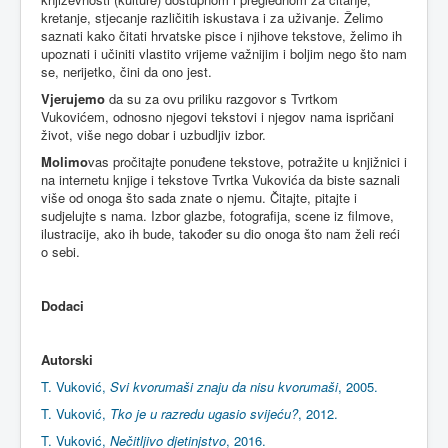
kretanje, stjecanje različitih iskustava i za uživanje. Želimo
saznati kako čitati hrvatske pisce i njihove tekstove, želimo ih
upoznati i učiniti vlastito vrijeme važnijim i boljim nego što nam
se, nerijetko, čini da ono jest.
Vjerujemo
da su za ovu priliku razgovor s Tvrtkom
Vukovićem, odnosno njegovi tekstovi i njegov nama ispričani
život, više nego dobar i uzbudljiv izbor.
Molimo
vas pročitajte ponuđene tekstove, potražite u knjižnici i
na internetu knjige i tekstove Tvrtka Vukovića da biste saznali
više od onoga što sada znate o njemu. Čitajte, pitajte i
sudjelujte s nama. Izbor glazbe, fotografija, scene iz filmove,
ilustracije, ako ih bude, također su dio onoga što nam želi reći
o sebi.
Dodaci
Autorski
T. Vuković,
Svi kvorumaši znaju da nisu kvorumaši
, 2005.
T. Vuković,
Tko je u razredu ugasio svijeću?
, 2012.
T. Vuković,
Nečitljivo djetinjstvo
, 2016.