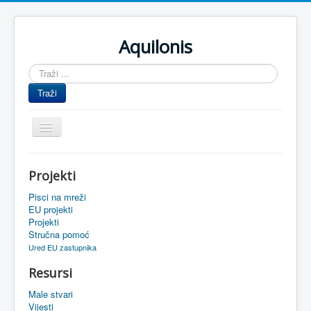
Aquilonis
Traži
...
Traži
Prikaz/Sakrivanje
navigacije
Naslovnica
Projekti
Upravljanje znanjem
Pisci na mreži
Obrazovanje
EU projekti
Projekti
Upravljanje projektima
Stručna pomoć
Ured EU zastupnika
Događaji
Resursi
Oaza
Male stvari
Sistemski alati
Vijesti