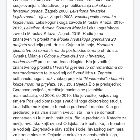
sudjelovanjem. Surađivao je pri oblikovanju
Leksikona
hrvatskih pisaca
, Zagreb 2000,
Leksikona hrvatske
književnosti – djela
, Zagreb 2008,
Enciklopedije hrvatske
književnosti
Leksikografskoga zavoda Miroslav Krleža, 2010-
2012,
Leksikon Antuna Gustava Matoša
Leksikografskoga
zavoda Miroslav Krleža, Zagreb 2015. Radio je na
znanstvenim projektima
Modeli hrvatskoga pjesništva 20.
stoljeća
voditelja prof. dr. sc. Cvjetka Milanje,
Hrvatsko
pjesništvo od romantizma do postmodernizma
prof. dr. sc.
Cvjetka Milanje i
Odnos kultura-društvo u hrvatskoj
modernizaciji
prof. dr. sc. Ivana Rogića. Bio je voditelj
znanstvenog projekta
Hrvatsko pjesništvo od romantizma do
postmodernizma
te je voditelj od Sveučilišta u Zagrebu
sufinanciranoga istraživačkog projekta “
Nenormalni” u kulturi i
književnosti na prijelazu 19. i 20. stoljeća
.Bio je predsjednik
Goranova proljeća, središnje nacionalne pjesničke
manifestacije, od 2008. do 2010. Bio je voditelj književnog
smjera Poslijediplomskoga sveučilišnoga doktorskog studija
kroatistike na kojem je trenutno predavač i mentor. Kao gost
predavao je na više stranih sveučilišta i na više domaćih
znanstvenih i kulturnih institucija. Bio je predstojnik Katedre za
noviju hrvatsku književnost Odsjeka za kroatistiku, a trenutno
je voditelj Zagrebačke slavističke škole, hrvatskog seminara
za strane slaviste. Objavio je nekoliko znanstvenih knjiga,