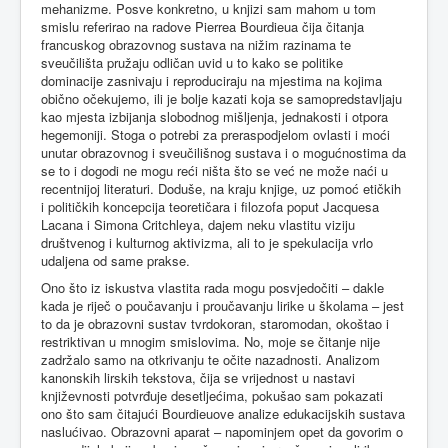
mehanizme. Posve konkretno, u knjizi sam mahom u tom
smislu referirao na radove Pierrea Bourdieua čija čitanja
francuskog obrazovnog sustava na nižim razinama te
sveučilišta pružaju odličan uvid u to kako se politike
dominacije zasnivaju i reproduciraju na mjestima na kojima
obično očekujemo, ili je bolje kazati koja se samopredstavljaju
kao mjesta izbijanja slobodnog mišljenja, jednakosti i otpora
hegemoniji. Stoga o potrebi za preraspodjelom ovlasti i moći
unutar obrazovnog i sveučilišnog sustava i o mogućnostima da
se to i dogodi ne mogu reći ništa što se već ne može naći u
recentnijoj literaturi. Doduše, na kraju knjige, uz pomoć etičkih
i političkih koncepcija teoretičara i filozofa poput Jacquesa
Lacana i Simona Critchleya, dajem neku vlastitu viziju
društvenog i kulturnog aktivizma, ali to je spekulacija vrlo
udaljena od same prakse.
Ono što iz iskustva vlastita rada mogu posvjedočiti – dakle
kada je riječ o poučavanju i proučavanju lirike u školama – jest
to da je obrazovni sustav tvrdokoran, staromodan, okoštao i
restriktivan u mnogim smislovima. No, moje se čitanje nije
zadržalo samo na otkrivanju te očite nazadnosti. Analizom
kanonskih lirskih tekstova, čija se vrijednost u nastavi
književnosti potvrđuje desetljećima, pokušao sam pokazati
ono što sam čitajući Bourdieuove analize edukacijskih sustava
naslućivao. Obrazovni aparat – napominjem opet da govorim o