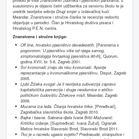
priredio je više znanstvenih zbornika i pjesničkih panorama, u
suautorstvu je objavio četiri udžbenika za osnovnu školu te je
urednik teorijske edicije
Drugi smjer
u izdavačkoj kući
Meandar. Znanstvene i stručne članke te recenzije redovito
objavljuje u periodici. Član je Hrvatskog društva pisaca i
Hrvatskog P.E.N. centra.
Znanstvene i stručne knjige:
Off line
,
hrvatsko pjesništvo devedesetih
, [Panorama s
pogovorom:
U pjesništvu više od njega samog,
simptomatologija hrvtaskog pjesništva 90-ih
], Quorum,
godina XVII, br. 5-6, Zagreb 2001.
Svi kvorumaši znaju da nisu kvorumaši
.
Aporije
reprezentacije u kvorumaškome pjesništvu
, Disput, Zagreb
2005.
Ljubi Žižeka svoga
!
Je li teorijska subverzija zapravo
kapitalistička perverzija i druge neodumice o etičko-
političkom čudovištu Žižekove misli
, Meandar, Zagreb
2009.
Muzama iza leđa. Čitanja hrvatske lirike
, [Priređivač],
Zagrebačka slavistička škola, Zagreb 2010.
Bajke i basne. Sabrana djela Ivane Brlić-Mažuranić
.
Kritičko izdanje
, [Supriređivač: Ivana Žužul], Ogranak
Matice hrvatske Slavonski Brod, Slavonski Brod 2011.
Tko je u razredu ugasio svjetlo? Predrasude, stranputice i