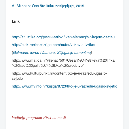
A. Milanko: Ono što liriku zasljepljuje, 2015.
Link
http://stilistika.org/pisci-i-stilovi/ivan-slamnig/57-kojem-citatelju
http://elektronickeknjige.com/autor/vukovic-tvrtko/
(
Golmanu, lovcu i šumaru
,
Slijeganje ramenima
)
http://www.matica.hr/vijenac/501/Cesari%C4%87eva%20lirika
%20kao%20politi%C4%8Dko%20sredstvo/
http://www.kulturpunkt.hr/content/tko-je-u-razredu-ugasio-
svjetlo
http://www.mvinfo.hr/knjiga/8723/tko-je-u-razredu-ugasio-svjetlo
Voditelji programa Pisci na mreži