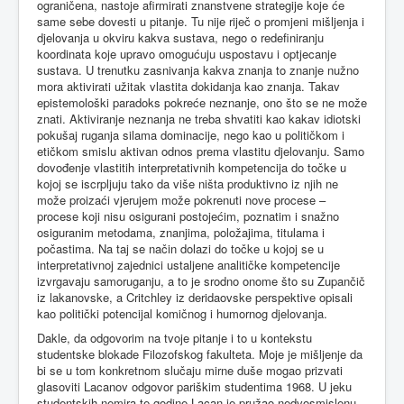
ograničena, nastoje afirmirati znanstvene strategije koje će
same sebe dovesti u pitanje. Tu nije riječ o promjeni mišljenja i
djelovanja u okviru kakva sustava, nego o redefiniranju
koordinata koje upravo omogućuju uspostavu i optjecanje
sustava. U trenutku zasnivanja kakva znanja to znanje nužno
mora aktivirati užitak vlastita dokidanja kao znanja. Takav
epistemološki paradoks pokreće neznanje, ono što se ne može
znati. Aktiviranje neznanja ne treba shvatiti kao kakav idiotski
pokušaj ruganja silama dominacije, nego kao u političkom i
etičkom smislu aktivan odnos prema vlastitu djelovanju. Samo
dovođenje vlastitih interpretativnih kompetencija do točke u
kojoj se iscrpljuju tako da više ništa produktivno iz njih ne
može proizaći vjerujem može pokrenuti nove procese –
procese koji nisu osigurani postojećim, poznatim i snažno
osiguranim metodama, znanjima, položajima, titulama i
počastima. Na taj se način dolazi do točke u kojoj se u
interpretativnoj zajednici ustaljene analitičke kompetencije
izvrgavaju samoruganju, a to je srodno onome što su Zupančič
iz lakanovske, a Critchley iz deridaovske perspektive opisali
kao politički potencijal komičnog i humornog djelovanja.
Dakle, da odgovorim na tvoje pitanje i to u kontekstu
studentske blokade Filozofskog fakulteta. Moje je mišljenje da
bi se u tom konkretnom slučaju mirne duše mogao prizvati
glasoviti Lacanov odgovor pariškim studentima 1968. U jeku
studentskih nemira te godine Lacan je pružao nedvosmislenu