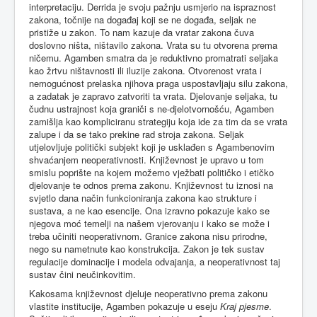
interpretaciju. Derrida je svoju pažnju usmjerio na ispraznost
zakona, točnije na događaj koji se ne događa, seljak ne
pristiže u zakon. To nam kazuje da vratar zakona čuva
doslovno ništa, ništavilo zakona. Vrata su tu otvorena prema
ničemu. Agamben smatra da je reduktivno promatrati seljaka
kao žrtvu ništavnosti ili iluzije zakona. Otvorenost vrata i
nemogućnost prelaska njihova praga uspostavljaju silu zakona,
a zadatak je zapravo zatvoriti ta vrata. Djelovanje seljaka, tu
čudnu ustrajnost koja graniči s ne-djelotvornošću, Agamben
zamišlja kao kompliciranu strategiju koja ide za tim da se vrata
zalupe i da se tako prekine rad stroja zakona. Seljak
utjelovljuje politički subjekt koji je usklađen s Agambenovim
shvaćanjem neoperativnosti. Književnost je upravo u tom
smislu poprište na kojem možemo vježbati političko i etičko
djelovanje te odnos prema zakonu. Književnost tu iznosi na
svjetlo dana način funkcioniranja zakona kao strukture i
sustava, a ne kao esencije. Ona izravno pokazuje kako se
njegova moć temelji na našem vjerovanju i kako se može i
treba učiniti neoperativnom. Granice zakona nisu prirodne,
nego su nametnute kao konstrukcija. Zakon je tek sustav
regulacije dominacije i modela odvajanja, a neoperativnost taj
sustav čini neučinkovitim.
Kakosama književnost djeluje neoperativno prema zakonu
vlastite institucije, Agamben pokazuje u eseju
Kraj pjesme
.