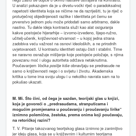
U analizi pokazujem da je u drvetu-voćki riječ o paradoksalnoj
napetosti identiteta koja se ničime ne da razriješiti, tu je riječ o
proturječnoj objedinjenosti razlike i identiteta pri čemu se
prvenstvo jednom polu može pridodati samo arbitrarno, dakle
nasilno. Tu dakle ideja kontrasta služi kao alat osiguranja
kakve postojeće hijerarhije – izvorno-izvedeno, lijepo-ružno,
učitelj-učenik, književnost-stvarnost – u kojoj jedna strana
zadobiva veću važnost na osnovi ideoloških, a ne prirodnih
uvjetovanosti. U kontrastu identiteti ostaju čisti i stabilni. Time
se naravno osnažuje mišljenje koje postojeće položaje, s njima
povezanu moć i ulogu autoriteta održava netaknutima.
Poučavanjem
Voćka poslije kiše
obnavljaju se predrasude ne
samo o književnosti nego i o svijetu i životu. Akademska
kritika u tome ima svoju ulogu i u nekoliko navrata sam na to
pokušao ukazati.
M. Mi. Što čini, od čega je sazdan, teorijski glas u knjizi,
koja je govoreći o „predrasudama, stranputicama i
mogućim promjenama u poučavanju i proučavanju lirike“
iznimno polemična, žestoka, prema onima koji poučavaju,
na retoričkoj razini?
T. V. Pitanje takozvanog teorijskog glasa iznimno je zanimljivo
jer ideju glasa, koja se u književnim i kulturnim teorijama