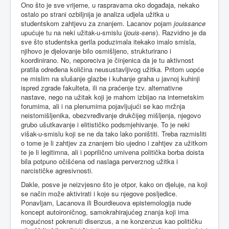
Ono što je sve vrijeme, u raspravama oko događaja, nekako
ostalo po strani ozbiljnija je analiza udjela užitka u
studentskom zahtjevu za znanjem. Lacanov pojam
jouissance
upućuje tu na neki užitak-u-smislu (
jouis-sens
). Razvidno je da
sve što studentska gerila poduzimala itekako imalo smisla,
njihovo je djelovanje bilo osmišljeno, strukturirano i
koordinirano. No, neporeciva je činjenica da je tu aktivnost
pratila određena količina neusustavljivog užitka. Pritom uopće
ne mislim na slušanje glazbe i kuhanje graha u javnoj kuhinji
ispred zgrade fakulteta, ili na praćenje tzv. alternativne
nastave, nego na užitak koji je mahom izbijao na internetskim
forumima, ali i na plenumima pojavljujući se kao mržnja
neistomišljenika, obezvređivanje drukčijeg mišljenja, njegovo
grubo ušutkavanje i elitističko podsmjehivanje. To je neki
višak-u-smislu koji se ne da tako lako poništiti. Treba razmisliti
o tome je li zahtjev za znanjem bio ujedno i zahtjev za užitkom
te je li legitimna, ali i poprilično umivena politička borba doista
bila potpuno očišćena od naslaga perverznog užitka i
narcističke agresivnosti.
Dakle, posve je neizvjesno što je otpor, kako on djeluje, na koji
se način može aktivirati i koje su njegove posljedice.
Ponavljam, Lacanova ili Bourdieuova epistemologija nude
koncept autoironičnog, samokrahirajućeg znanja koji ima
mogućnost pokrenuti disenzus, a ne konzenzus kao političku