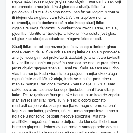
nepoznato, iščašeno
još
je glas kao objekt, nesnosni višak koji
se premeće u manjak. Lirski glas se u studiju lirike i u
poučavanju lirike u školama nastoji pacifizirati idejom pjesnika
ili idejom da se glasa sam tekst. Ali, on zapravo nema
referenciju, on je doslovno ništa oko kojeg studij lirike
organizira svoju fantazmu o konkretnom izvoru istine, smisla,
pjesnika, identiteta i tradicije. U iskonu lirike doista jest glas,
ali glas kao skrojena odsutnost njegove iskonskosti.
Studij lirike tek od tog neznanja utjelovljenog u lirskom glasu
može krenuti dalje. Sve dok se studij lirike oslanja o postojeće
znanje neće ga moći prekoračiti. Zadatak je analitičara izvlačiti
to vlastito neznanje na površinu sve dok se ono ne premetne u
jedini objekt njegova znanja ili analize. Kada se zabijete u dno
vlastita znanja, kada više niste u posjedu manjka oko kojega
organizirate analitičku žudnju, kada se manjak premetne u
manjak manjka, tek onda možete krenuti dalje. U knjizi sam
dakle povezao Lacanov koncept tjeskobe i analitičko čitanje
lirike. Tek iz tjeskobe čitanja može frcnuti iskra koja će zapaliti
stari svijet i lansirati novi. Tu nije riječ o dobro poznatoj
mudrosti da je svako znanje manjkavo, nego o tome da onaj
koji zna, analitičar, profesor, učitelj, mora nagomilavati znanja
koja će u konačnici osporiti njegove spoznaje. Vlastite
analitičke mogućnosti morate dotjerati do klonuća ili do Lacan
bi rekao gluposti. Jednostavnije, morate samoga sebe dovesti
do gluposti da bi ste mogli početi računati s nekom pameću. Iz