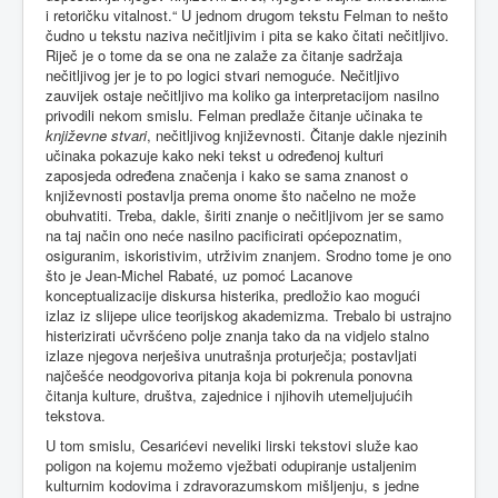
i retoričku vitalnost.“ U jednom drugom tekstu Felman to nešto
čudno u tekstu naziva nečitljivim i pita se kako čitati nečitljivo.
Riječ je o tome da se ona ne zalaže za čitanje sadržaja
nečitljivog jer je to po logici stvari nemoguće. Nečitljivo
zauvijek ostaje nečitljivo ma koliko ga interpretacijom nasilno
privodili nekom smislu. Felman predlaže čitanje učinaka te
književne stvari
, nečitljivog književnosti. Čitanje dakle njezinih
učinaka pokazuje kako neki tekst u određenoj kulturi
zaposjeda određena značenja i kako se sama znanost o
književnosti postavlja prema onome što načelno ne može
obuhvatiti. Treba, dakle, širiti znanje o nečitljivom jer se samo
na taj način ono neće nasilno pacificirati općepoznatim,
osiguranim, iskoristivim, utrživim znanjem. Srodno tome je ono
što je Jean-Michel Rabaté, uz pomoć Lacanove
konceptualizacije diskursa histerika, predložio kao mogući
izlaz iz slijepe ulice teorijskog akademizma. Trebalo bi ustrajno
histerizirati učvršćeno polje znanja tako da na vidjelo stalno
izlaze njegova nerješiva unutrašnja proturječja; postavljati
najčešće neodgovoriva pitanja koja bi pokrenula ponovna
čitanja kulture, društva, zajednice i njihovih utemeljujućih
tekstova.
U tom smislu, Cesarićevi neveliki lirski tekstovi služe kao
poligon na kojemu možemo vježbati odupiranje ustaljenim
kulturnim kodovima i zdravorazumskom mišljenju, s jedne