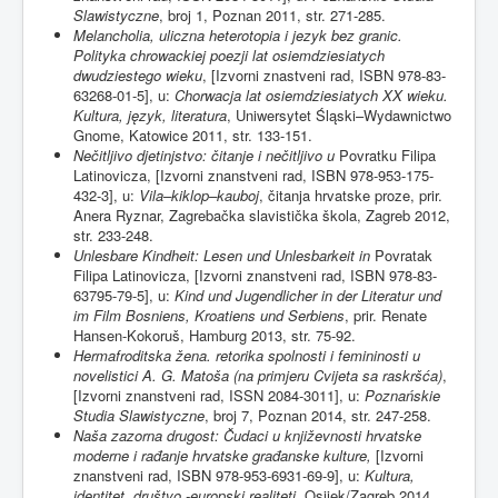
Slawistyczne
, broj 1, Poznan 2011, str. 271-285.
Melancholia, uliczna heterotopia i jezyk bez granic.
Polityka chrowackiej poezji lat osiemdziesiatych
dwudziestego wieku
, [Izvorni znastveni rad, ISBN 978-83-
63268-01-5], u:
Chorwacja lat osiemdziesiatych XX wieku.
Kultura, język, literatura
, Uniwersytet Śląski–Wydawnictwo
Gnome, Katowice 2011, str. 133-151.
Nečitljivo djetinjstvo: čitanje i nečitljivo u
Povratku Filipa
Latinovicza, [Izvorni znanstveni rad, ISBN 978-953-175-
432-3], u:
Vila–kiklop–kauboj
, čitanja hrvatske proze, prir.
Anera Ryznar, Zagrebačka slavistička škola, Zagreb 2012,
str. 233-248.
Unlesbare Kindheit: Lesen und Unlesbarkeit in
Povratak
Filipa Latinovicza, [Izvorni znanstveni rad, ISBN 978-83-
63795-79-5], u:
Kind und Jugendlicher in der Literatur und
im Film Bosniens, Kroatiens und Serbiens
, prir. Renate
Hansen-Kokoruš, Hamburg 2013, str. 75-92.
Hermafroditska žena. retorika spolnosti i femininosti u
novelistici A. G. Matoša (na primjeru Cvijeta sa raskršća)
,
[Izvorni znanstveni rad, ISSN 2084-3011], u:
Pozna
ń
skie
Studia Slawistyczne
, broj 7, Poznan 2014, str. 247-258.
Naša zazorna drugost: Čudaci u književnosti hrvatske
moderne i rađanje hrvatske građanske kulture,
[Izvorni
znanstveni rad, ISBN 978-953-6931-69-9], u:
Kultura,
identitet, društvo
-
europski realiteti
, Osijek/Zagreb 2014,