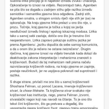
Suština lirike procijep je ili napetost između zvuka i značenja.
Opkoračenje to iznosi na vidjelo. Rezonirajući tako, Agamben
se pita što se događa u zadnjem stihu gdje razlika između
semiotike i semantike pjesme biva odgođena. Zadnji stih,
Agamben smatra, u strogom smislu riječi nije stih jer (se) ne
opkoračuje. Na kraju pjesme lirika prelazi u ono što nije, u
prozu. Točnije, kraj pjesme je točka u kojoj se javlja
neodlučnost između lirskog i epskog iskaznog modusa. Lirika
tako u samoj sebi zastaje, dotiče ono što je trenutno čini
neoperativnom. Lirika zapravo pokazuje suštinu jezika jer
prema Agambenu: „jeziku dopušta da sebe samog komunicira,
a da u onom što je rečeno ne ostane neizrečeno“. Drugim
riječima, kraj pjesme iznosi na vidjelo trenutak kada dolazi do
deaktivacije zakona interpretacije i mehanizma znanosti o
književnosti. Budući da taj mehanizam radi prema načelu
razvrstavanja književnih rodova, na kraju pjesme on zapinje,
postaje neučinkovit, jer ne uspijeva pokrenuti rad suprotnosti i
razlike.
S druge strane, privlači me ono što u samoj književnosti
Shoshana Felman, uz pomoć Lacana, imenuje
književnom
stvari
,
la chose littéraire
. Ta
književna stvar
svakako nije
književnost kao institucija, nego, prema Felman „izvorni,
stvaralački nagon koji nas navodi na čitanje. To je ono što
tekst čini književnim, što ga pretvara u događaj, što
uspostavlja njegov književni život, njegovu trajnu emocionalnu