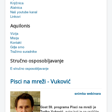
Knjižnica
eMapa
Alatnica
Naš youtube kanal
Linkovi
Aquilonis
Vizija
Misija
Kontakt
Gdje smo
Tražimo suradnike
Stručno osposobljavanje
E-stručno osposobljavanje
Pisci na mreži - Vuković
snimka webinara
Gost 59. programa Pisci na mreži je
Tvrtko Vuković
, autor koji je na različite