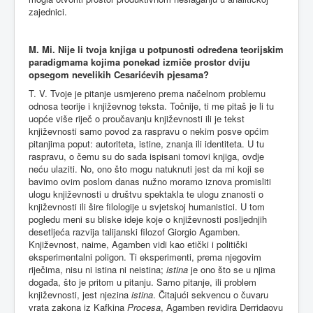
zajednici.
M. Mi. Nije li tvoja knjiga u potpunosti određena teorijskim
paradigmama kojima ponekad izmiče prostor dviju
opsegom nevelikih Cesarićevih pjesama?
T. V. Tvoje je pitanje usmjereno prema načelnom problemu
odnosa teorije i književnog teksta. Točnije, ti me pitaš je li tu
uopće više riječ o proučavanju književnosti ili je tekst
književnosti samo povod za raspravu o nekim posve općim
pitanjima poput: autoriteta, istine, znanja ili identiteta. U tu
raspravu, o čemu su do sada ispisani tomovi knjiga, ovdje
neću ulaziti. No, ono što mogu natuknuti jest da mi koji se
bavimo ovim poslom danas nužno moramo iznova promisliti
ulogu književnosti u društvu spektakla te ulogu znanosti o
književnosti ili šire filologije u svjetskoj humanistici. U tom
pogledu meni su bliske ideje koje o književnosti posljednjih
desetljeća razvija talijanski filozof Giorgio Agamben.
Književnost, naime, Agamben vidi kao etički i politički
eksperimentalni poligon. Ti eksperimenti, prema njegovim
riječima, nisu ni istina ni neistina;
istina
je ono što se u njima
događa, što je pritom u pitanju. Samo pitanje, ili problem
književnosti, jest njezina
istina
. Čitajući sekvencu o čuvaru
vrata zakona iz Kafkina
Procesa
, Agamben revidira Derridaovu