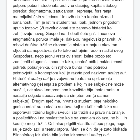
potporu pobuni studenata protiv ondašnjeg kapitalističkog
poretka: dogmatizma, zatucanosti, represije, forsiranja
materijalističkih vrijednosti te svih oblika konformizma i
banalnosti. Tim je istim studentima, ipak, jednom prigodom
uputio izazov: „Vi revolucionari ste zapravo histerici koji
zahtijevaju novog Gospodara. I dobit ćete ga“. Lacanova
enigmatična poruka imala je, dakako, hegelovski prizvuk: „Vi
robovi društva tržišne ekonomije niste u stanju u okovima
stjecati samopoštovanje te tako ustrajnim radom nadići svog
Gospodara, nego jednu vrstu ovisnosti želite brzopleto
zamijeniti drugom“. Lacan je tako, unatoč očitoj naklonjenosti
pokretu pobunjenika, čin njihova bunta imao potrebu
poistovjetiti s konceptom koji je razvio pod nazivom
acting out
.
Histerični
acting out
je svojevrsno teatralno uprizorenje
alternativnog rješenja za problem s kojim se subjekt ne može
suočiti, nekakvo kompromisno kazalište čija fantazmatska
naracija odgađa suočavanje sa simptomom (u samom
subjektu). Drugim riječima, hrvatski studenti prije nekoliko
godina ostali su u okviru sustava koji su kritizirali: iako su
osporavali tržišnu logiku sveučilišta tražili su pravo na znanje,
a posljedično i na povlastice koje sa znanjem dolaze, ne bi li ih
kasnije mogli tržiti. Oni nisu prigrlili vlastitu slijepu pjegu, nego
su je zaobilazili u teatru otpora. Meni se čini da je zato blokada
Filozofskog fakulteta bila jedan lakanovski
acting out
.