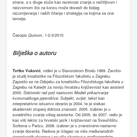
strane, a s druge služe kao rezervoar znanja o nečitljivom i
neizvornom što na koncu može dovesti do boljeg
razumijevanja i naših čitanja i strategija na kojima se ona
temelje.
Časopis
Quorum
, 1-2-3/2015.
Bilješka o autoru
Tvrtko Vuković
, rođen je u Slavonskom Brodu 1969. Završio
je studij kroatistike na Filozofskom fakultetu u Zagrebu.
Zaposlio se na Odsjeku za kroatistiku Filozofskoga fakulteta u
Zagrebu na Katedri za noviju hrvatsku književnost kao asistent
2000. Doktorski rad pod naslovom
Modeli prikazivanja
kvorumaškoga pjesništva
:
Subjekt, svijet, tekst kao
interpretativno iskustvo
obranio je 2004. te je stekao
akademski stupanj doktora znanosti. 2005. izabran je u
suradničko zvanje višeg asistenta. Od 2005. do 2007. radio je
kao viši lektor za hrvatski jezik i književnost na Sveučilištu
Sorbona u Parizu. 2008. izabran je u znanstveno-nastavno
zvanje docenta. Radove je izlagao na više međunarodnih
znanstvenih skupova i na više skupova s međunarodnim