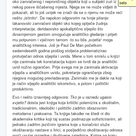
oko zamračenog i neproničnog objekta koji u subjekt zuri iz
sets
nekog posve iščašenog mjesta. Njega se ne može vidjeti ili
pokazati, ali to još uvijek ne znači da se o njemu ne može reći
nešto „istinito“. Da napokon odgovorim na tvoje pitanje:
lakanovski zamračeni objekt oko kojeg optječe žudnja
interpretacije, deridaovsko apokaliptično sljepilo što
dvosmjernom gestom omogućuje analitičko gledanje i prijeti
mu potpunom i vječnom tamom -to su bila „svjetla“ moga
analitičkog interesa. Još je Paul De Man početkom
sedamdesetih godina prošlog stoljeća problematizirao
proturječan odnos sljepila i uvida. Mene u tom smislu u knjizi
nije zanimala tek konstatacija kojom se tvrdi da je analitički
uvid nužno ograničen. Prije svega me je zanimala aktivacija
sljepila u analitičkom uvidu, pokretanje ograničenja zbog
njegova mogućeg prevladavanja. Zanimalo me je dakle na koji
je način sljepilo analitički iskoristivo, a potom i politički
produktivno.
Evo i nešto izravnijeg odgovora:
Tko je u razredu ugasio
svjetlo?
doista jest knjiga koja kritički polemizira s okoštalim,
tradicionalnim, ideološki i politički zadrtim obrazovnim
metodama i praksama. Ta knjiga također ne štedi ni dio
akademske kritike koji taj sustav podmazuje sofisticiranim, ali
jednako zadrtim jezičnim igrama koje u konačnici služe
okoštavanju nastave o lirici, a posljedično okoštavanju odnosa
moći unutar razredne i društvene zajednice. Knjiga na kraju