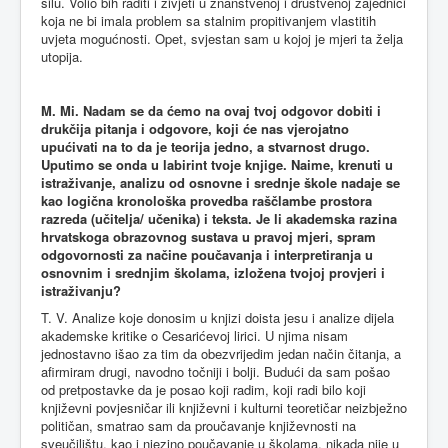
silu. Volio bih raditi i živjeti u znanstvenoj i društvenoj zajednici
koja ne bi imala problem sa stalnim propitivanjem vlastitih
uvjeta mogućnosti. Opet, svjestan sam u kojoj je mjeri ta želja
utopija.
M. Mi. Nadam se da ćemo na ovaj tvoj odgovor dobiti i
drukčija pitanja i odgovore, koji će nas vjerojatno
upućivati na to da je teorija jedno, a stvarnost drugo.
Uputimo se onda u labirint tvoje knjige. Naime, krenuti u
istraživanje, analizu od osnovne i srednje škole nadaje se
kao logična kronološka provedba raščlambe prostora
razreda (učitelja/ učenika) i teksta. Je li akademska razina
hrvatskoga obrazovnog sustava u pravoj mjeri, spram
odgovornosti za načine poučavanja i interpretiranja u
osnovnim i srednjim školama, izložena tvojoj provjeri i
istraživanju?
T. V. Analize koje donosim u knjizi doista jesu i analize dijela
akademske kritike o Cesarićevoj lirici. U njima nisam
jednostavno išao za tim da obezvrijedim jedan način čitanja, a
afirmiram drugi, navodno točniji i bolji. Budući da sam pošao
od pretpostavke da je posao koji radim, koji radi bilo koji
književni povjesničar ili književni i kulturni teoretičar neizbježno
političan, smatrao sam da proučavanje književnosti na
sveučilištu, kao i njezino poučavanje u školama, nikada nije u