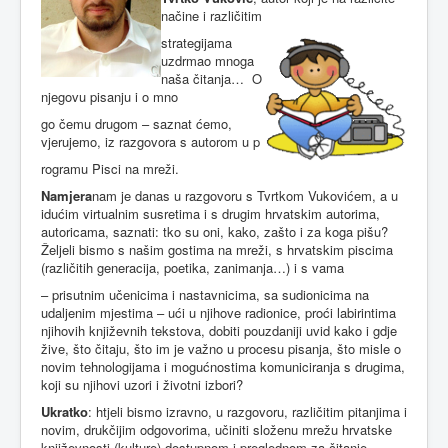
načine i različitim
strategijama
uzdrmao mnoga
naša čitanja… O
njegovu pisanju i o mno
go čemu drugom – saznat ćemo,
vjerujemo, iz razgovora s autorom u p
rogramu Pisci na mreži.
Namjera
nam je danas u razgovoru s Tvrtkom Vukovićem, a u
idućim virtualnim susretima i s drugim hrvatskim autorima,
autoricama, saznati: tko su oni, kako, zašto i za koga pišu?
Željeli bismo s našim gostima na mreži, s hrvatskim piscima
(različitih generacija, poetika, zanimanja…) i s vama
– prisutnim učenicima i nastavnicima, sa sudionicima na
udaljenim mjestima – ući u njihove radionice, proći labirintima
njihovih književnih tekstova, dobiti pouzdaniji uvid kako i gdje
žive, što čitaju, što im je važno u procesu pisanja, što misle o
novim tehnologijama i mogućnostima komuniciranja s drugima,
koji su njihovi uzori i životni izbori?
Ukratko
: htjeli bismo izravno, u razgovoru, različitim pitanjima i
novim, drukčijim odgovorima, učiniti složenu mrežu hrvatske
književnosti (kulture) dostupnom i preglednom za čitanje,