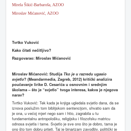
Mirela Šikić-Barbaroša, AZOO
Miroslav Mićanović, AZOO
Tvrtko Vuković
Kako čitati nečitljivo?
Razgovarao: Miroslav Mićanović
Miroslav Mićanović: Studija
Tko je u razredu ugasio
svjetlo
? (Meandarmedia, Zagreb, 2012) kritički analizira
poučavanje lirike D. Cesarića u osnovnim i srednjim
školama – što je “svjetlo” tvoga interesa, kakva je njegova
narav?
Tvrtko Vuković: Tek kada je knjiga ugledala svjetlo dana, da se
iznova poslužim tom biblijskom sentencijom, shvatio sam da
je ona, u većoj mjeri nego sam i htio, zagrabila u tu
fundamentalnu antropološku, religijsku i filozofsku matricu
odnosa svjetla i tame. Svjetlo je sve ono što je dobro, tama je
ono što tom dobru prijeti. Taj je binarizam zavodljiv, politički je