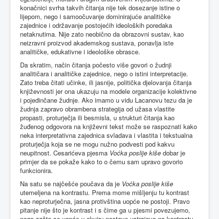
konačnici svrha takvih čitanja nije tek dosezanje istine o
lijepom, nego i samoočuvanje dominirajuće analitičke
zajednice i održavanje postojećih ideoloških poredaka
netaknutima. Nije zato neobično da obrazovni sustav, kao
neizravni proizvod akademskog sustava, ponavlja iste
analitičke, edukativne i ideološke obrasce.
Da skratim, način čitanja počesto više govori o žudnji
analitičara i analitičke zajednice, nego o istini interpretacije.
Zato treba čitati učinke, ili jasnije, politička djelovanja čitanja
književnosti jer ona ukazuju na modele organizacije kolektivne
i pojedinčane žudnje. Ako imamo u vidu Lacanovu tezu da je
žudnja zapravo obrambena strategija od užasa vlastite
propasti, proturječja ili besmisla, u strukturi čitanja kao
žuđenog odgovora na književni tekst može se raspoznati kako
neka interpretativna zajednica svladava i vlastita i tekstualna
proturječja koja se ne mogu nužno podvesti pod kakvu
neupitnost. Cesarićeva pjesma
Voćka poslije kiše
dobar je
primjer da se pokaže kako to o čemu sam upravo govorio
funkcionira.
Na satu se najčešće poučava da je
Voćka poslije kiše
utemeljena na kontrastu. Prema mome mišljenju tu kontrast
kao neproturječna, jasna protivština uopće ne postoji. Pravo
pitanje nije što je kontrast i s čime ga u pjesmi povezujemo,
nego zašto se uopće u okviru nastave ustrajava na kontrastu.