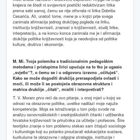
krajeva ne štedi ni svojevrsni poetički reduktivizam lirike
prema sebi samoj, čemu se nije othvrala ni lirika Dobriše
Cesarića. Ali, unatoč tome, mene je u knjizi prije svega
zanimala afirmacija jednog drukčijeg pogleda na liriku,
instituciju književnosti, znanost o književnosti, studij lirike,
interpretaciju, a na koncu konca zanimala me je i afirmacija
drukčije politike književnosti koja je neodvojiva od politike
kulture, društva i ekonomije.
M. Mi. Tvoja polemika s tradicionalnim pedagoškim
metodama i pristupima lirici upućuje na to tko je ugasio
„svjetlo“?, o čemu se i u odgovoru izravno „očituješ“.
Kako se može dogoditi drukčija preraspodjela ovlasti i
moći, ili može li se postojeća obrazovna struktura i
matrica drukčije „čitati“, misliti i interpretirati?
T. V. Moram prvo reći da ovo pitanje, u onoj mjeri u kojoj se
odnosi na obrazovne politike, uvelike nadilazi moje najuže
kompetencije. Moja se istraživanja u tom polju svode na
analizu osnovnoškolskih i srednjoškolskih čitanki i udžbenika
hrvatske književnosti te priručnika za učitelje i profesore. Šire
teorijsko znanje o tom problemu stekao sam čitajući sociologe
i kulturologe koji su potanko proučavali edukacijske sustave,
kurikulume te obrazovne i odgojne strategije, institucije i